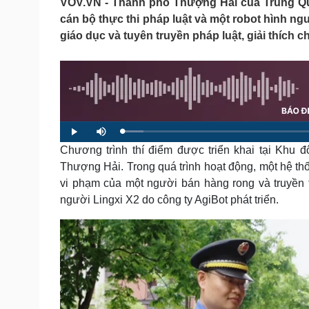
VOV.VN - Thành phố Thượng Hải của Trung Quố
Tin nóng
Việt Nam
cán bộ thực thi pháp luật và một robot hình n
Tư vấn luật
Phân tích
giáo dục và tuyên truyền pháp luật, giải thích 
Sức khỏe
Đời sống
Dinh dưỡng - món ngon
Nhà đẹp
Cây thuốc
Blog
Sản phụ khoa
Tình yêu - Gia đình
L
P
M
Nhi khoa
o
l
u
a
Chương trình thí điểm được triển khai tại Khu đ
a
t
Nam khoa
d
y
e
e
Làm đẹp - giảm cân
Thượng Hải. Trong quá trình hoạt động, một hệ th
d
:
Phòng mạch online
vi phạm của một người bán hàng rong và truyền th
4
.
Ăn sạch sống khỏe
3
người Lingxi X2 do công ty AgiBot phát triển.
6
%
Cải chính