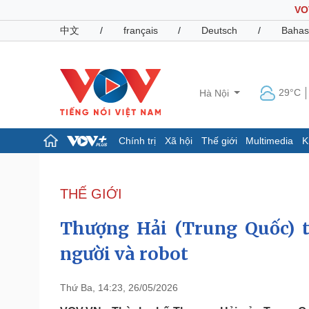
VO
中文
/
français
/
Deutsch
/
Bahas
29°C
Hà Nội
Chính trị
Xã hội
Thế giới
Multimedia
K
Chính trị
Xã hội
Đảng
Tin 24h
THẾ GIỚI
Tổ chức nhân sự
Dự báo thời tiết
Quốc hội
Giáo dục
Thượng Hải (Trung Quốc) t
Nhận diện sự thật
Dấu ấn VOV
Việc làm
người và robot
Biển đảo
Pháp luật
Quân sự - Quốc phòng
Thứ Ba, 14:23, 26/05/2026
Vụ án
Vũ khí