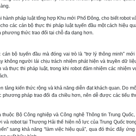
hàng.
hi hành pháp luật tổng hợp Khu mới Phố Đông, cho biết robot và
cho các cán bộ thực thi pháp luật tuyến đầu một cách hiệu qu
à phương thức trao đổi tại chỗ đa dạng hơn.
 cán bộ tuyến đầu mà đóng vai trò là “trợ lý thông minh” mới 
ay không người lái chịu trách nhiệm phát hiện và truyền dữ liệ
nh và thực thi pháp luật, trong khi robot đảm nhiệm các nhiệm 
ách.
tảng kiến ​​thức rộng và khả năng diễn đạt khách quan. Do mô
ác phương pháp trao đổi đa chiều hơn, nên dễ được các tiểu t
 thuộc Bộ Công nghiệp và Công nghệ Thông tin Trung Quốc,
ời và robot tại Thượng Hải thể hiện nỗ lực của Trung Quốc tron
uyển” sang khả năng “làm việc hiệu quả”, qua đó thúc đẩy ứng