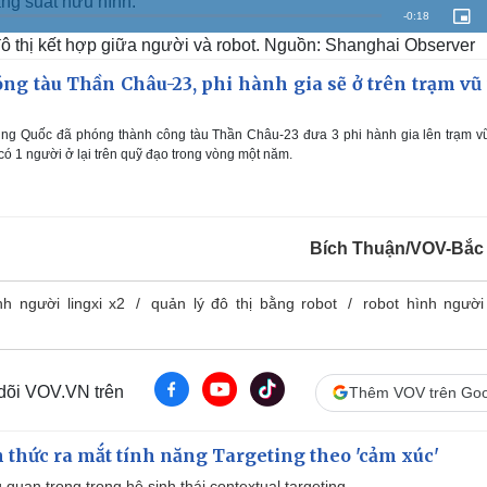
ăng suất hữu hình.
R
-
0:18
P
i
ô thị kết hợp giữa người và robot. Nguồn: Shanghai Observer
c
e
t
u
r
g tàu Thần Châu-23, phi hành gia sẽ ở trên trạm vũ 
m
e
-
i
a
n
-
ng Quốc đã phóng thành công tàu Thần Châu-23 đưa 3 phi hành gia lên trạm vũ
P
i
i
 có 1 người ở lại trên quỹ đạo trong vòng một năm.
c
t
n
u
r
e
i
n
Bích Thuận/VOV-Bắc
g
nh người lingxi x2
quản lý đô thị bằng robot
robot hình người
T
i
m
 dõi VOV.VN trên
Thêm VOV trên Goo
e
thức ra mắt tính năng Targeting theo 'cảm xúc'
quan trọng trong hệ sinh thái contextual targeting.