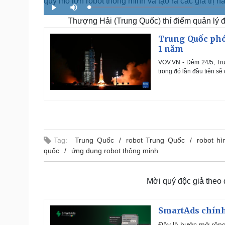
quy mô lớn robot thông minh và tạo ra các giá trị n
L
P
M
o
l
u
a
Thượng Hải (Trung Quốc) thí điểm quản lý đ
a
t
d
y
e
e
d
Trung Quốc phón
:
3
1 năm
3
.
1
VOV.VN - Đêm 24/5, Tru
9
%
trong đó lần đầu tiên sẽ
Tag:
Trung Quốc
robot Trung Quốc
robot hì
quốc
ứng dụng robot thông minh
Mời quý độc giả theo
SmartAds chính 
Đây là bước mở rộng 