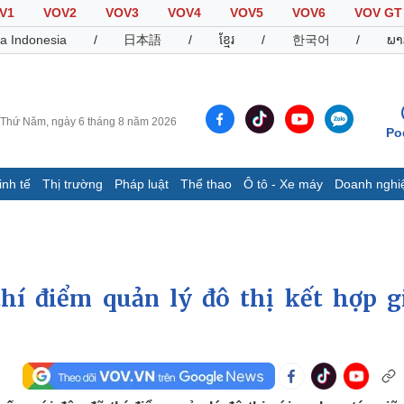
V1
VOV2
VOV3
VOV4
VOV5
VOV6
VOV GT
a Indonesia
/
日本語
/
ខ្មែរ
/
한국어
/
ພາ
Thứ Năm, ngày 6 tháng 8 năm 2026
Po
inh tế
Thị trường
Pháp luật
Thể thao
Ô tô - Xe máy
Doanh nghi
Thế giới
Multimedia
K
Quan sát
Video
B
Cuộc sống đó đây
Ảnh
K
Hồ sơ
E-Magazine
hí điểm quản lý đô thị kết hợp g
Infographic
Thể thao
Ô tô - Xe máy
D
Bóng đá
Ô tô
T