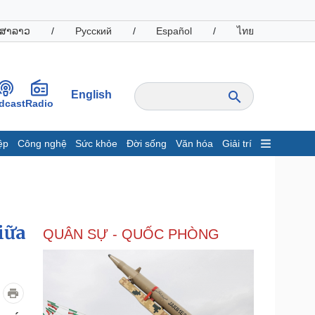
ສາລາວ
/
Русский
/
Español
/
ไทย
English
dcast
Radio
ệp
Công nghệ
Sức khỏe
Đời sống
Văn hóa
Giải trí
inh tế
Thị trường
ất động sản
Giá vàng
hởi nghiệp
Tiêu dùng
Tỷ giá
iữa
QUÂN SỰ - QUỐC PHÒNG
Chứng khoán
Giá cà phê
oanh nghiệp
Công nghệ
hông tin doanh nghiệp
Sành điệu