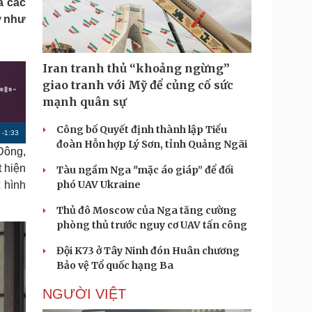
a các
Doanh nghiệp 24h
Tin Công nghệ
ợ như
Doanh nhân
Trải nghiệm
ì cộng đồng
Chuyển đổi số
Iran tranh thủ “khoảng ngừng”
u lịch
Podcast
giao tranh với Mỹ để củng cố sức
Tư vấn
Câu chuyện thời sự
mạnh quân sự
Săn Tour
Đọc truyện đêm khuya
heck-in
Cửa sổ tình yêu
Công bố Quyết định thành lập Tiểu
R
-
1:33
Kể chuyện cho bé
đoàn Hỗn hợp Lý Sơn, tỉnh Quảng Ngãi
Đông,
Hạt giống tâm hồn
e
 hiện
Tàu ngầm Nga "mặc áo giáp” để đối
m
phó UAV Ukraine
 hình
a
Thủ đô Moscow của Nga tăng cường
i
phòng thủ trước nguy cơ UAV tấn công
n
Đội K73 ở Tây Ninh đón Huân chương
i
Bảo vệ Tổ quốc hạng Ba
n
NGƯỜI VIỆT
g