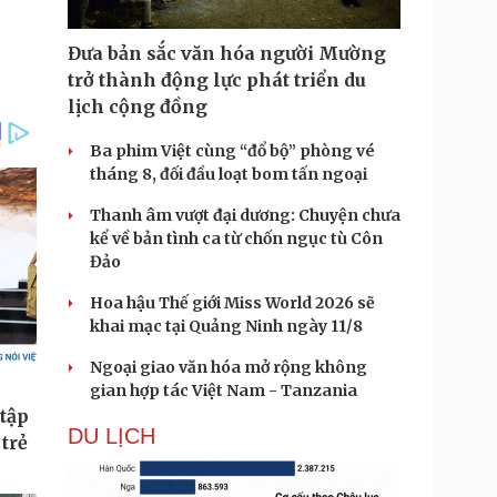
Đưa bản sắc văn hóa người Mường
trở thành động lực phát triển du
lịch cộng đồng
Ba phim Việt cùng “đổ bộ” phòng vé
tháng 8, đối đầu loạt bom tấn ngoại
Thanh âm vượt đại dương: Chuyện chưa
kể về bản tình ca từ chốn ngục tù Côn
Đảo
Hoa hậu Thế giới Miss World 2026 sẽ
khai mạc tại Quảng Ninh ngày 11/8
Ngoại giao văn hóa mở rộng không
gian hợp tác Việt Nam - Tanzania
DU LỊCH