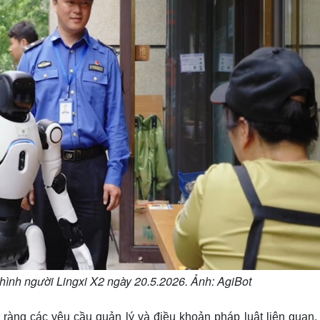
 hình người Lingxi X2 ngày 20.5.2026. Ảnh: AgiBot
rõ ràng các yêu cầu quản lý và điều khoản pháp luật liên quan