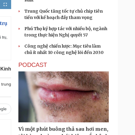
suất
F
u
Trung Quốc tăng tốc tự chủ chip tiên
l
l
tiến với kế hoạch đầy tham vọng
s
c
trụ
r
e
Phú Thọ ký hợp tác với nhiều bộ, ngành
e
n
trong thực hiện Nghị quyết 57
 trụ,
Công nghệ chiến lược: Mục tiêu làm
chủ ít nhất 10 công nghệ lõi đến 2030
PODCAST
 Kinh
 trung
gle
Vì một phút buông thả sau hơi men,