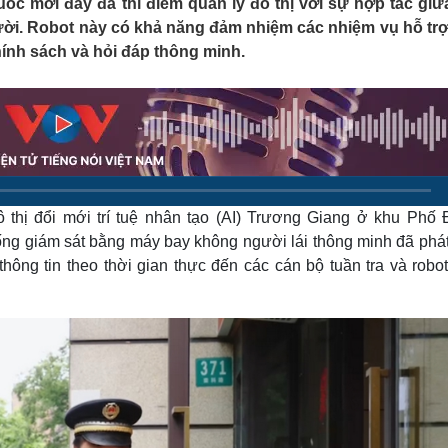
c mới đây đã thí điểm quản lý đô thị với sự hợp tác giữ
Lịch thi đấu bóng đá
Xe máy
gười. Robot này có khả năng đảm nhiệm các nhiệm vụ hỗ tr
Thế giới thể thao
Tư vấn
chính sách và hỏi đáp thông minh.
eSports
V
Hậu trường
Văn hóa
Giải trí
D
Sân khấu - Điện ảnh
Nghệ sĩ
Văn học
Thời trang
Âm nhạc
Sao Việt
c
Di sản
ô thị đổi mới trí tuệ nhân tạo (AI) Trương Giang ở khu Phố 
ống giám sát bằng máy bay không người lái thông minh đã phát
ông tin theo thời gian thực đến các cán bộ tuần tra và robot