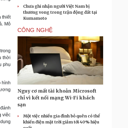
Chưa ghi nhận người Việt Nam bị
thương vong trong trận động đất tại
 thiết
Kumamoto
ả. Mô
CÔNG NGHỆ
trong
u thời
vụ phụ
 hình
hương
Nguy cơ mất tài khoản Microsoft
chỉ vì kết nối mạng Wi-Fi khách
sạn
 đánh
g việc
Một việc nhiều gia đình bỏ quên có thể
 dụng
khiến điện mặt trời giảm tới 40% hiệu