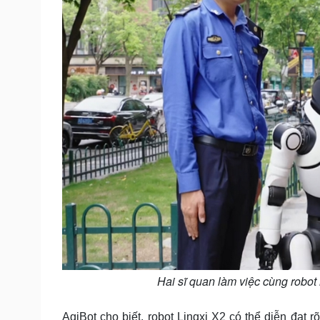
Hai sĩ quan làm việc cùng robot
AgiBot cho biết, robot Lingxi X2 có thể diễn đạt 