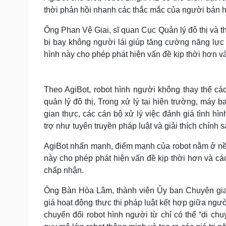
thời phản hồi nhanh các thắc mắc của người bán 
Ông Phan Vệ Giai, sĩ quan Cục Quản lý đô thị và t
bị bay không người lái giúp tăng cường năng lực 
hình này cho phép phát hiện vấn đề kịp thời hơn v
Theo AgiBot, robot hình người không thay thế các
quản lý đô thị. Trong xử lý tại hiện trường, máy b
gian thực, các cán bộ xử lý việc đánh giá tình hì
trợ như tuyên truyền pháp luật và giải thích chính s
AgiBot nhấn mạnh, điểm mạnh của robot nằm ở nền 
này cho phép phát hiện vấn đề kịp thời hơn và c
chấp nhận.
Ông Bàn Hòa Lâm, thành viên Ủy ban Chuyên gia
giá hoạt động thực thi pháp luật kết hợp giữa ngư
chuyển đổi robot hình người từ chỉ có thể “di ch