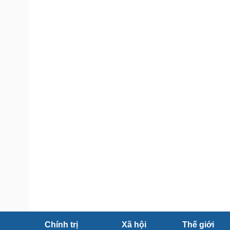
Tin nóng
Việt Nam
Tư vấn luật
Phân tích
Sức khỏe
Đời sống
Dinh dưỡng - món ngon
Nhà đẹp
Cây thuốc
Blog
Sản phụ khoa
Tình yêu - Gia đình
Nhi khoa
Nam khoa
Làm đẹp - giảm cân
Phòng mạch online
Ăn sạch sống khỏe
Cải chính
Chính trị
Xã hội
Thế giới