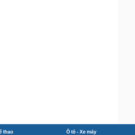
Doanh nghiệp 24h
Tin Công nghệ
Doanh nhân
Trải nghiệm
ì cộng đồng
Chuyển đổi số
u lịch
Podcast
Tư vấn
Câu chuyện thời sự
Săn Tour
Đọc truyện đêm khuya
heck-in
Cửa sổ tình yêu
Kể chuyện cho bé
Hạt giống tâm hồn
ể thao
Ô tô - Xe máy