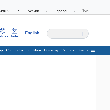
ສາລາວ
/
Русский
/
Español
/
ไทย
English
dcast
Radio
ệp
Công nghệ
Sức khỏe
Đời sống
Văn hóa
Giải trí
inh tế
Thị trường
ất động sản
Giá vàng
hởi nghiệp
Tiêu dùng
Tỷ giá
Chứng khoán
Giá cà phê
oanh nghiệp
Công nghệ
hông tin doanh nghiệp
Sành điệu