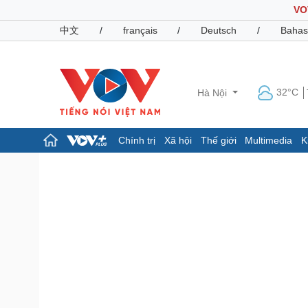
VO
中文
/
français
/
Deutsch
/
Bahas
32°C
Hà Nội
Chính trị
Xã hội
Thế giới
Multimedia
K
Chính trị
Xã hội
Đảng
Tin 24h
Tổ chức nhân sự
Dự báo thời tiết
Quốc hội
Giáo dục
Nhận diện sự thật
Dấu ấn VOV
Việc làm
Biển đảo
Pháp luật
Quân sự - Quốc phòng
Vụ án
Vũ khí