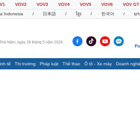
V1
VOV2
VOV3
VOV4
VOV5
VOV6
VOV GT
a Indonesia
/
日本語
/
ខ្មែរ
/
한국어
/
ພາ
Thứ Năm, ngày 28 tháng 5 năm 2026
Po
inh tế
Thị trường
Pháp luật
Thể thao
Ô tô - Xe máy
Doanh nghi
Thế giới
Multimedia
K
Quan sát
Video
B
Cuộc sống đó đây
Ảnh
K
Hồ sơ
E-Magazine
Infographic
Thể thao
Ô tô - Xe máy
D
Bóng đá
Ô tô
T