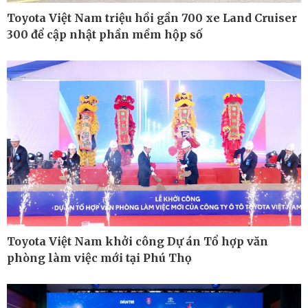
Toyota Việt Nam triệu hồi gần 700 xe Land Cruiser
300 để cập nhật phần mềm hộp số
Pháp luật
Thể thao
Vụ án
Pickleball
Tin nóng
Bóng đá quốc tế
Tư vấn luật
Bóng đá Việt Nam
Thế giới thể thao
Lịch thi đấu bóng đá
eSports
Hậu trường
Toyota Việt Nam khởi công Dự án Tổ hợp văn
phòng làm việc mới tại Phú Thọ