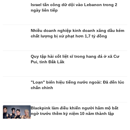
Israel tấn công dữ dội vào Lebanon trong 2
ngày liên tiếp
Nhiều doanh nghiệp kinh doanh xăng dầu kém
chất lượng bị xử phạt hơn 1,7 tỷ đồng
Giải trí
Du lịch
Nghệ sĩ
Tư vấn
Quy tập hài cốt liệt sĩ trong hang đá ở xã Cư
Thời trang
Săn Tour
Pui, tỉnh Đắk Lắk
Sao Việt
check-in
"Loạn" biển hiệu tiếng nước ngoài: Đã đến lúc
chấn chỉnh
Blackpink làm điều khiến người hâm mộ bất
ngờ trước thềm kỷ niệm 10 năm thành lập