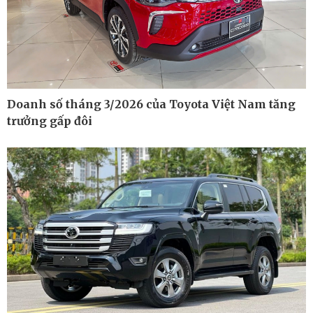
Kinh tế
Thị trường
Bất động sản
Giá vàng
Khởi nghiệp
Tiêu dùng
Tỷ giá
Chứng khoán
Doanh số tháng 3/2026 của Toyota Việt Nam tăng
Giá cà phê
trưởng gấp đôi