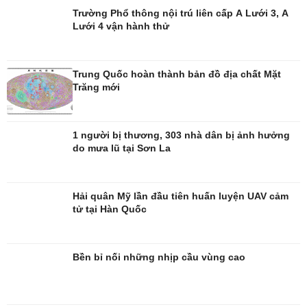
Trường Phổ thông nội trú liên cấp A Lưới 3, A
Lưới 4 vận hành thử
Đời sống
Văn hóa
Nhà đẹp
Sân khấu - Điện ảnh
Trung Quốc hoàn thành bản đồ địa chất Mặt
Tình yêu - Gia đình
Văn học
Trăng mới
Blog
Âm nhạc
Di sản
1 người bị thương, 303 nhà dân bị ảnh hưởng
do mưa lũ tại Sơn La
Hải quân Mỹ lần đầu tiên huấn luyện UAV cảm
tử tại Hàn Quốc
Bền bỉ nối những nhịp cầu vùng cao