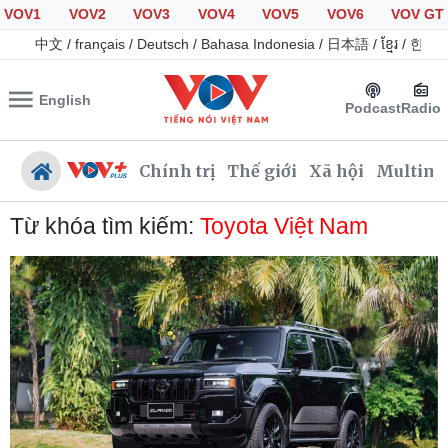
VOV1
VOV2
VOV3
VOV4
VOV5
VOV6
VOV GT
中文
/
français
/
Deutsch
/
Bahasa Indonesia
/
日本語
/
ខ្មែរ
/
한국
English
Podcast
Radio
Chính trị
Thế giới
Xã hội
Multime
Từ khóa tìm kiếm:
Toyota Việt Nam
Chính trị
Xã hội
Đảng
Tin 24h
Tổ chức nhân sự
Giáo dục
Quốc hội
Dự báo thời tiết
Nhận diện sự thật
Dấu ấn VOV
Việc làm
Biển đảo