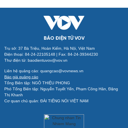
BÁO ĐIỆN TỬ VOV
Trụ sở: 37 Bà Triệu, Hoàn Kiếm, Hà Nội, Việt Nam
Điện thoại: 84-24-22105148 | Fax: 84-24-39344230
Thư điện tử: baodientuvov@vov.vn
Quân sự - Quốc phòng
Vũ khí
Liên hệ quảng cáo: quangcao@vovnews.vn
Việt Nam
Báo giá quảng cáo
Phân tích
Tổng Biên tập: NGÔ THIỆU PHONG
Phó Tổng Biên tập: Nguyễn Tuyết Yến, Phạm Công Hân, Đặng
Thị Khanh
Cơ quan chủ quản: ĐÀI TIẾNG NÓI VIỆT NAM