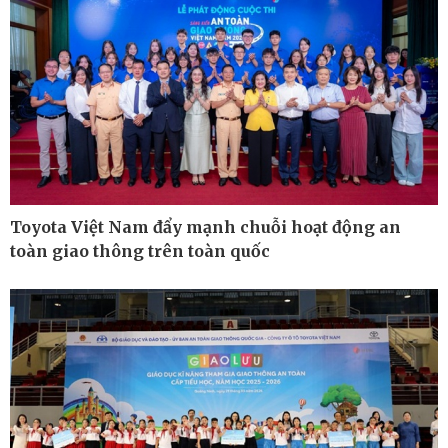
Toyota Việt Nam đẩy mạnh chuỗi hoạt động an
toàn giao thông trên toàn quốc
Ô tô - Xe máy
Doanh nghiệp
Ô tô
Thông tin doanh nghiệp
Xe máy
Doanh nghiệp 24h
Tư vấn
Doanh nhân
Vì cộng đồng