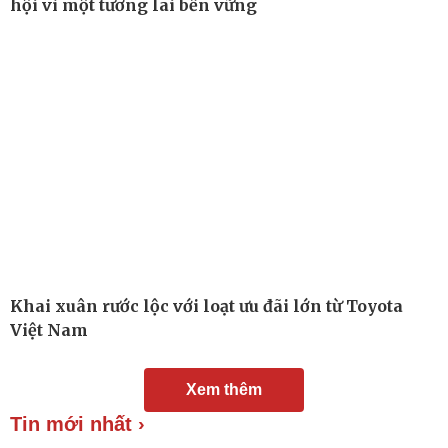
hội vì một tương lai bền vững
Chuyển đổi số
Nhi khoa
Nam khoa
Làm đẹp - giảm cân
Phòng mạch online
Ăn sạch sống khỏe
Khai xuân rước lộc với loạt ưu đãi lớn từ Toyota
Việt Nam
Xem thêm
Tin mới nhất ›