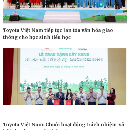
Toyota Việt Nam tiếp tục lan tỏa văn hóa giao
thông cho học sinh tiểu học
Công nghệ
Sức khỏe
Sành điệu
Dinh dưỡng - món ngon
Tin Công nghệ
Cây thuốc
Toyota Việt Nam: Chuỗi hoạt động trách nhiệm xã
Trải nghiệm
Sản phụ khoa