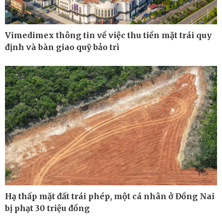
Vimedimex thông tin về việc thu tiền mặt trái quy
định và bàn giao quỹ bảo trì
Thế giới
Multimedia
Hạ thấp mặt đất trái phép, một cá nhân ở Đồng Nai
Quan sát
Ảnh
Cuộc sống đó đây
Video
bị phạt 30 triệu đồng
Hồ sơ
E-Magazine