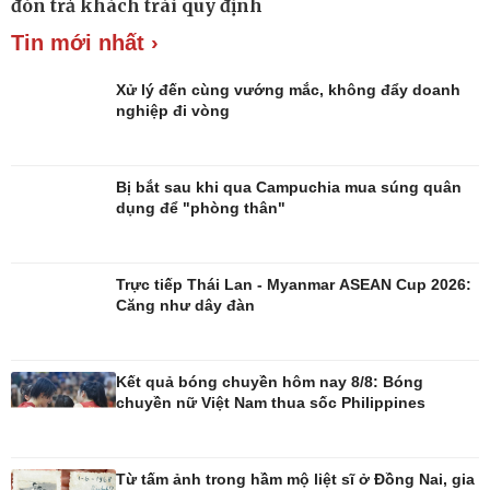
đón trả khách trái quy định
Tin mới nhất ›
Xử lý đến cùng vướng mắc, không đẩy doanh
nghiệp đi vòng
Bị bắt sau khi qua Campuchia mua súng quân
dụng để "phòng thân"
Trực tiếp Thái Lan - Myanmar ASEAN Cup 2026:
Đời sống
Văn hóa
Căng như dây đàn
Nhà đẹp
Sân khấu - Điện ảnh
Tình yêu - Gia đình
Văn học
Blog
Âm nhạc
Kết quả bóng chuyền hôm nay 8/8: Bóng
Di sản
chuyền nữ Việt Nam thua sốc Philippines
Từ tấm ảnh trong hầm mộ liệt sĩ ở Đồng Nai, gia