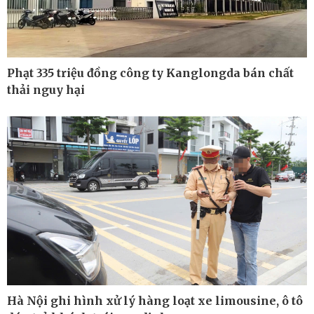
Phạt 335 triệu đồng công ty Kanglongda bán chất
thải nguy hại
Công nghệ
Sức khỏe
Sành điệu
Dinh dưỡng - món ngon
Tin Công nghệ
Cây thuốc
Trải nghiệm
Sản phụ khoa
Chuyển đổi số
Nhi khoa
Nam khoa
Làm đẹp - giảm cân
Phòng mạch online
Ăn sạch sống khỏe
Hà Nội ghi hình xử lý hàng loạt xe limousine, ô tô