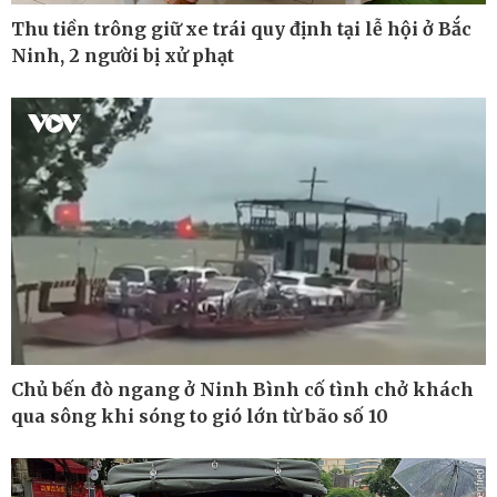
Pháp luật
Thể thao
Thu tiền trông giữ xe trái quy định tại lễ hội ở Bắc
Vụ án
Pickleball
Ninh, 2 người bị xử phạt
Tin nóng
Bóng đá quốc tế
Tư vấn luật
Bóng đá Việt Nam
Thế giới thể thao
Lịch thi đấu bóng đá
eSports
Hậu trường
Chủ bến đò ngang ở Ninh Bình cố tình chở khách
qua sông khi sóng to gió lớn từ bão số 10