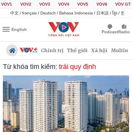
VOV1
VOV2
VOV3
VOV4
VOV5
VOV6
VOV GT
中文
/
français
/
Deutsch
/
Bahasa Indonesia
/
日本語
/
ខ្មែរ
/
한국
English
Podcast
Radio
Chính trị
Thế giới
Xã hội
Multime
Từ khóa tìm kiếm:
trái quy định
Chính trị
Xã hội
Đảng
Tin 24h
Tổ chức nhân sự
Giáo dục
Quốc hội
Dự báo thời tiết
Nhận diện sự thật
Dấu ấn VOV
Việc làm
Biển đảo