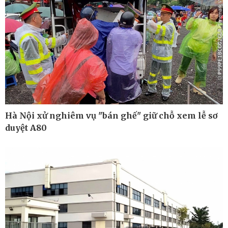
Ô tô - Xe máy
Doanh nghiệp
Ô tô
Thông tin doanh nghiệp
Xe máy
Doanh nghiệp 24h
Tư vấn
Doanh nhân
Vì cộng đồng
Hà Nội xử nghiêm vụ "bán ghế" giữ chỗ xem lễ sơ
duyệt A80