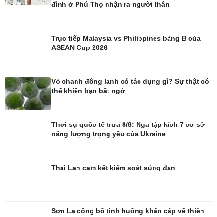
đình ở Phú Thọ nhận ra người thân
Trực tiếp Malaysia vs Philippines bảng B của
ASEAN Cup 2026
Vỏ chanh đông lạnh có tác dụng gì? Sự thật có
thể khiến bạn bất ngờ
Thời sự quốc tế trưa 8/8: Nga tập kích 7 cơ sở
năng lượng trọng yếu của Ukraine
Giải trí
Du lịch
Nghệ sĩ
Tư vấn
Thái Lan cam kết kiểm soát súng đạn
Thời trang
Săn Tour
Sao Việt
check-in
Sơn La công bố tình huống khẩn cấp về thiên