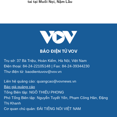
tai tại Muổi Nọi, Nậm Lầu
BÁO ĐIỆN TỬ VOV
Trụ sở: 37 Bà Triệu, Hoàn Kiếm, Hà Nội, Việt Nam
Điện thoại: 84-24-22105148 | Fax: 84-24-39344230
Thư điện tử: baodientuvov@vov.vn
Liên hệ quảng cáo: quangcao@vovnews.vn
Quân sự - Quốc phòng
Báo giá quảng cáo
Vũ khí
Tổng Biên tập: NGÔ THIỆU PHONG
Việt Nam
Phó Tổng Biên tập: Nguyễn Tuyết Yến, Phạm Công Hân, Đặng
Phân tích
Thị Khanh
Cơ quan chủ quản: ĐÀI TIẾNG NÓI VIỆT NAM