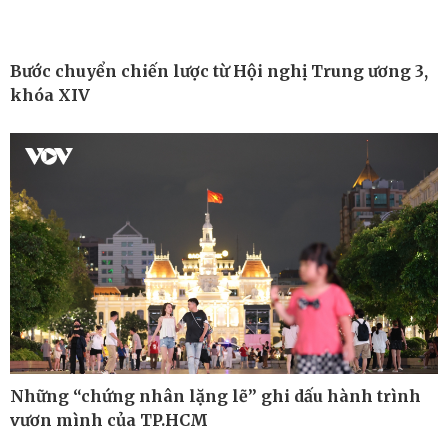
Bước chuyển chiến lược từ Hội nghị Trung ương 3,
khóa XIV
Thế giới
Multimedia
Những “chứng nhân lặng lẽ” ghi dấu hành trình
Quan sát
Ảnh
vươn mình của TP.HCM
Cuộc sống đó đây
Video
Hồ sơ
E-Magazine