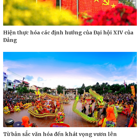
Hiện thực hóa các định hướng của Đại hội XIV của
Đảng
Công nghệ
Sức khỏe
Sành điệu
Dinh dưỡng - món ngon
Tin Công nghệ
Cây thuốc
Trải nghiệm
Sản phụ khoa
Chuyển đổi số
Nhi khoa
Nam khoa
Làm đẹp - giảm cân
Phòng mạch online
Ăn sạch sống khỏe
Từ bản sắc văn hóa đến khát vọng vươn lên