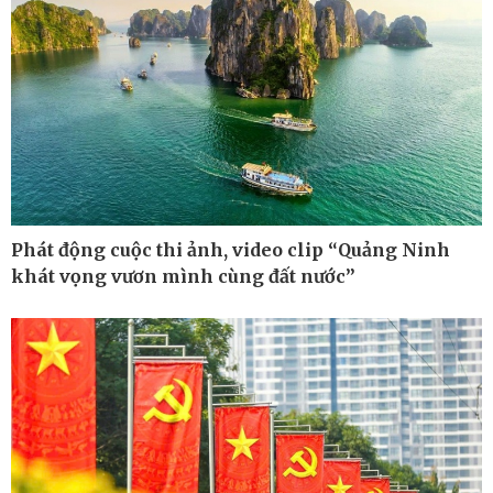
Ô tô - Xe máy
Doanh nghiệp
Ô tô
Thông tin doanh nghiệp
Xe máy
Doanh nghiệp 24h
Tư vấn
Doanh nhân
Phát động cuộc thi ảnh, video clip “Quảng Ninh
Vì cộng đồng
khát vọng vươn mình cùng đất nước”