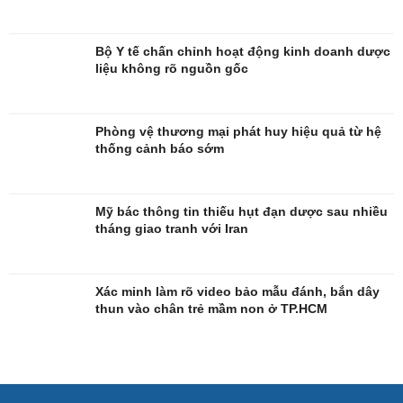
Sao Việt
check-in
Bộ Y tế chấn chỉnh hoạt động kinh doanh dược
liệu không rõ nguồn gốc
Phòng vệ thương mại phát huy hiệu quả từ hệ
thống cảnh báo sớm
Mỹ bác thông tin thiếu hụt đạn dược sau nhiều
tháng giao tranh với Iran
Xác minh làm rõ video bảo mẫu đánh, bắn dây
thun vào chân trẻ mầm non ở TP.HCM
Quân sự - Quốc phòng
Vũ khí