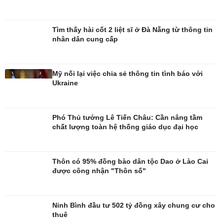
Tìm thấy hài cốt 2 liệt sĩ ở Đà Nẵng từ thông tin
nhân dân cung cấp
Mỹ nối lại việc chia sẻ thông tin tình báo với
Ukraine
Phó Thủ tướng Lê Tiến Châu: Cần nâng tầm
chất lượng toàn hệ thống giáo dục đại học
Thôn có 95% đồng bào dân tộc Dao ở Lào Cai
được công nhận "Thôn số"
Giải trí
Du lịch
Nghệ sĩ
Tư vấn
Ninh Bình đầu tư 502 tỷ đồng xây chung cư cho
Thời trang
Săn Tour
thuê