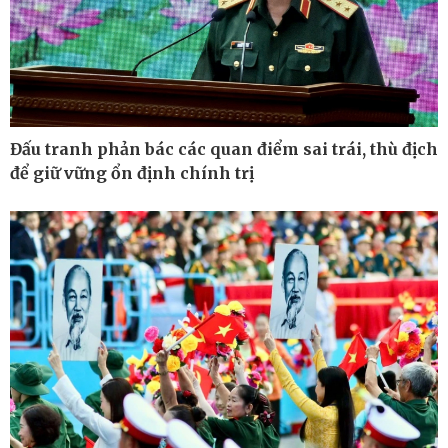
Bất động sản
Giá vàng
Khởi nghiệp
Tiêu dùng
Tỷ giá
Chứng khoán
Giá cà phê
Đấu tranh phản bác các quan điểm sai trái, thù địch
để giữ vững ổn định chính trị