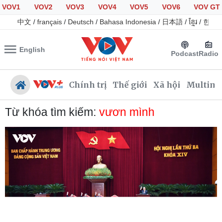
VOV1
VOV2
VOV3
VOV4
VOV5
VOV6
VOV GT
中文
/
français
/
Deutsch
/
Bahasa Indonesia
/
日本語
/
ខ្មែរ
/
한국
English
Podcast
Radio
Chính trị
Thế giới
Xã hội
Multime
Từ khóa tìm kiếm:
vươn mình
Chính trị
Xã hội
Đảng
Tin 24h
Tổ chức nhân sự
Giáo dục
Quốc hội
Dự báo thời tiết
Nhận diện sự thật
Dấu ấn VOV
Việc làm
Biển đảo