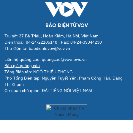
Việt Nam
Phân tích
BÁO ĐIỆN TỬ VOV
Trụ sở: 37 Bà Triệu, Hoàn Kiếm, Hà Nội, Việt Nam
Điện thoại: 84-24-22105148 | Fax: 84-24-39344230
Thư điện tử: baodientuvov@vov.vn
Liên hệ quảng cáo: quangcao@vovnews.vn
Báo giá quảng cáo
Tổng Biên tập: NGÔ THIỆU PHONG
Phó Tổng Biên tập: Nguyễn Tuyết Yến, Phạm Công Hân, Đặng
Thị Khanh
Cơ quan chủ quản: ĐÀI TIẾNG NÓI VIỆT NAM