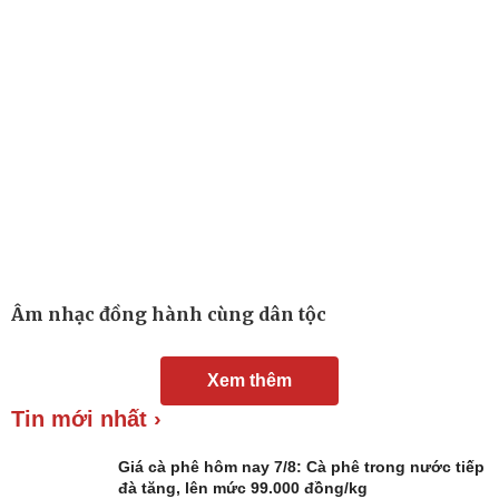
Âm nhạc đồng hành cùng dân tộc
Đời sống
Văn hóa
Xem thêm
Nhà đẹp
Sân khấu - Điện ảnh
Tin mới nhất ›
Tình yêu - Gia đình
Văn học
Blog
Âm nhạc
Giá cà phê hôm nay 7/8: Cà phê trong nước tiếp
Di sản
đà tăng, lên mức 99.000 đồng/kg