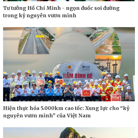
Tư tưởng Hồ Chí Minh - ngọn đuốc soi đường
Pháp luật
Thể thao
trong kỷ nguyên vươn mình
Vụ án
Pickleball
Tin nóng
Bóng đá quốc tế
Tư vấn luật
Bóng đá Việt Nam
Thế giới thể thao
Lịch thi đấu bóng đá
eSports
Hậu trường
Hiện thực hóa 5.000km cao tốc: Xung lực cho “kỷ
nguyên vươn mình” của Việt Nam