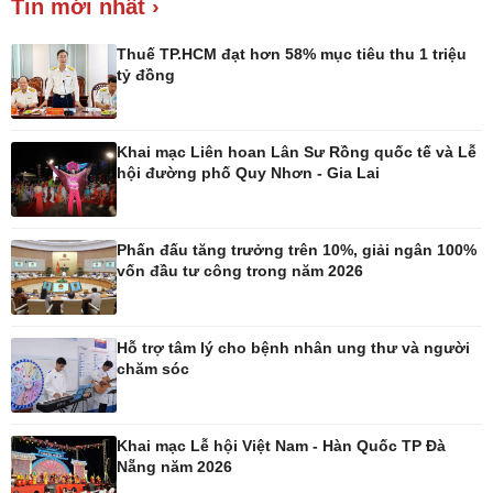
Tin mới nhất ›
Giá cà phê
Thuế TP.HCM đạt hơn 58% mục tiêu thu 1 triệu
tỷ đồng
Khai mạc Liên hoan Lân Sư Rồng quốc tế và Lễ
Pháp luật
Thể thao
hội đường phố Quy Nhơn - Gia Lai
Vụ án
Pickleball
Tin nóng
Bóng đá quốc tế
Tư vấn luật
Bóng đá Việt Nam
Phấn đấu tăng trưởng trên 10%, giải ngân 100%
Thế giới thể thao
vốn đầu tư công trong năm 2026
Lịch thi đấu bóng đá
eSports
Hậu trường
Hỗ trợ tâm lý cho bệnh nhân ung thư và người
chăm sóc
Khai mạc Lễ hội Việt Nam - Hàn Quốc TP Đà
Nẵng năm 2026
Ô tô - Xe máy
Doanh nghiệp