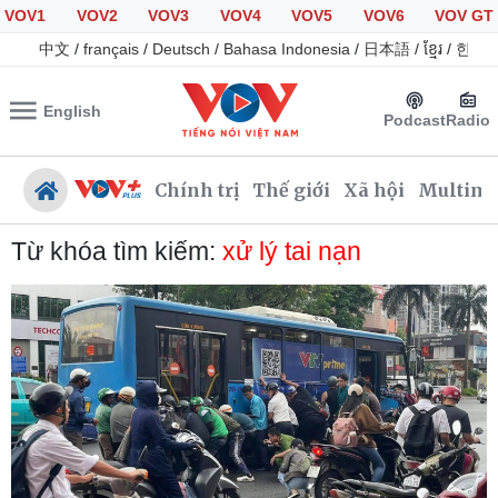
VOV1
VOV2
VOV3
VOV4
VOV5
VOV6
VOV GT
中文
/
français
/
Deutsch
/
Bahasa Indonesia
/
日本語
/
ខ្មែរ
/
한국
English
Podcast
Radio
Chính trị
Thế giới
Xã hội
Multime
Từ khóa tìm kiếm:
xử lý tai nạn
Chính trị
Xã hội
Đảng
Tin 24h
Tổ chức nhân sự
Giáo dục
Quốc hội
Dự báo thời tiết
Nhận diện sự thật
Dấu ấn VOV
Việc làm
Biển đảo