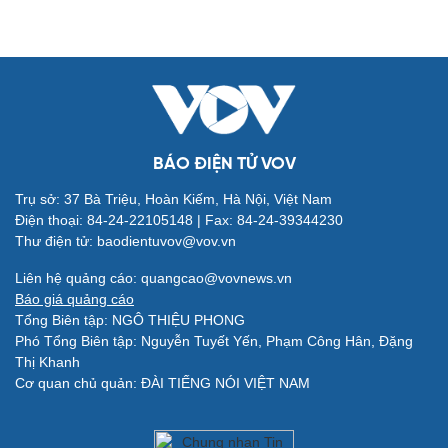
Đời sống
Văn hóa
Nhà đẹp
Sân khấu - Điện ảnh
Tình yêu - Gia đình
Văn học
BÁO ĐIỆN TỬ VOV
Blog
Âm nhạc
Di sản
Trụ sở: 37 Bà Triệu, Hoàn Kiếm, Hà Nội, Việt Nam
Điện thoại: 84-24-22105148 | Fax: 84-24-39344230
Thư điện tử: baodientuvov@vov.vn
Liên hệ quảng cáo: quangcao@vovnews.vn
Báo giá quảng cáo
Tổng Biên tập: NGÔ THIỆU PHONG
Giải trí
Du lịch
Phó Tổng Biên tập: Nguyễn Tuyết Yến, Phạm Công Hân, Đặng
Nghệ sĩ
Tư vấn
Thị Khanh
Thời trang
Săn Tour
Cơ quan chủ quản: ĐÀI TIẾNG NÓI VIỆT NAM
Sao Việt
check-in