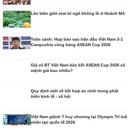
Ô tô
Thông tin doanh nghiệp
Lên biên giới xem bí ngô khổng lồ ở Hoành Mô
Xe máy
Doanh nghiệp 24h
Tư vấn
Doanh nhân
Vì cộng đồng
Toàn cảnh: Họp báo sau trận đấu Việt Nam 3-1
Campuchia vòng bảng ASEAN Cup 2026
Giá vé ĐT Việt Nam bán kết ASEAN Cup 2026 có
Công nghệ
Sức khỏe
mệnh giá bao nhiêu?
Sành điệu
Dinh dưỡng - món ngon
Tin Công nghệ
Cây thuốc
Trải nghiệm
Sản phụ khoa
Quy định mới về kết hợp an ninh trong phát
Chuyển đổi số
Nhi khoa
triển kinh tế - xã hội
Nam khoa
Làm đẹp - giảm cân
Phòng mạch online
Việt Nam giành 7 huy chương tại Olympic Trí tuệ
Ăn sạch sống khỏe
nhân tạo quốc tế 2026