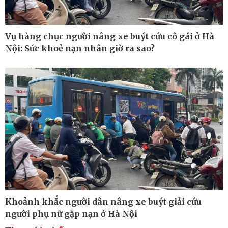
Vụ hàng chục người nâng xe buýt cứu cô gái ở Hà
Nội: Sức khoẻ nạn nhân giờ ra sao?
Thế giới
Multimedia
Quan sát
Ảnh
Cuộc sống đó đây
Video
Hồ sơ
E-Magazine
Infographic
Kinh tế
Thị trường
Bất động sản
Giá vàng
Khoảnh khắc người dân nâng xe buýt giải cứu
Khởi nghiệp
Tiêu dùng
Tỷ giá
người phụ nữ gặp nạn ở Hà Nội
Chứng khoán