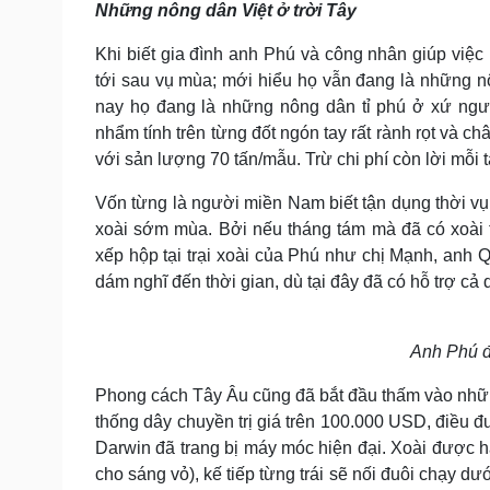
Những nông dân Việt ở trời Tây
Khi biết gia đình anh Phú và công nhân giúp việc
tới sau vụ mùa; mới hiểu họ vẫn đang là những nô
nay họ đang là những nông dân tỉ phú ở xứ ngườ
nhẩm tính trên từng đốt ngón tay rất rành rọt và c
với sản lượng 70 tấn/mẫu. Trừ chi phí còn lời mỗi
Vốn từng là người miền Nam biết tận dụng thời vụ
xoài sớm mùa. Bởi nếu tháng tám mà đã có xoài 
xếp hộp tại trại xoài của Phú như chị Mạnh, anh Q
dám nghĩ đến thời gian, dù tại đây đã có hỗ trợ cả 
Anh Phú đ
Phong cách Tây Âu cũng đã bắt đầu thấm vào những
thống dây chuyền trị giá trên 100.000 USD, điều đ
Darwin đã trang bị máy móc hiện đại. Xoài được 
cho sáng vỏ), kế tiếp từng trái sẽ nối đuôi chạy d