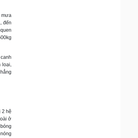
a mưa
, đến
 quen
 500kg
 canh
loại,
 chẳng
 2 hệ
xoài ở
 bóng
o nóng