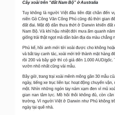
Cây xoài trên “đất Nam Bộ” ở Australia
Tin nóng
Việt Nam
Tư vấn luật
Phân tích
Tuy không là người Việt đầu tiên đặt chân đến 
niên Gò Công Văn Công Phú cũng đủ thời gian để
đất đai. Mật độ dân thưa thớt ở Darwin khiến đất
Sức khỏe
Đời sống
Nam Bộ. Và khí hậu nhiệt đới mưa ẩm quanh năm tạ
Dinh dưỡng - món ngon
Nhà đẹp
giống trái thật ngọt mà dân bản địa da màu chẳng
Cây thuốc
Blog
Sản phụ khoa
Tình yêu - Gia đình
Phú kể, hồi anh mới tới xoài được cho không hoặc
Nhi khoa
và bắt tay canh tác, xoài mới trở thành mặt hàng đ
Nam khoa
rồi 200 và bây giờ thì có giá đến 1.000 AUD/gốc.
Làm đẹp - giảm cân
vườn nhỏ nhất cũng vài mẫu.
Phòng mạch online
Ăn sạch sống khỏe
Bây giờ, trang trại xoài mênh mông gần 30 mẫu củ
Cải chính
ngày, tiếng xe trục liên tục hoạt động chuyển vận
một. Nhìn những ngón tay nám xạm đen vì mủ xoài
gian nan tâm lực. Mồ hôi thôi không đủ, còn cần p
trường. Vì người Việt ở Darwin như Phú không tr
ngày tại quê nhà.