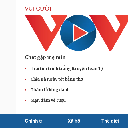
VUI CƯỜI
Chat gặp mẹ mìn
Trái tim trinh trắng (truyện toàn T)
Chia gà ngày tết bằng thơ
Thám tử lừng danh
Mạn đàm về rượu
Chính trị
Xã hội
Thế giới