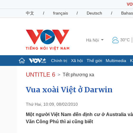
VO
中文
/
français
/
Deutsch
/
Bahas
30°C
Hà Nội
Chính trị
Xã hội
Thế giới
Multimedia
K
Chính trị
Xã hội
UNTITLE 6
Tết phương xa
Đảng
Tin 24h
Tổ chức nhân sự
Dự báo thời tiết
Vua xoài Việt ở Darwin
Quốc hội
Giáo dục
Nhận diện sự thật
Dấu ấn VOV
Thứ Hai, 10:09, 08/02/2010
Việc làm
Biển đảo
Một người Việt Nam đến định cư ở Australia và 
Văn Công Phú thì ai cũng biết
Pháp luật
Quân sự - Quốc phòng
Vụ án
Vũ khí