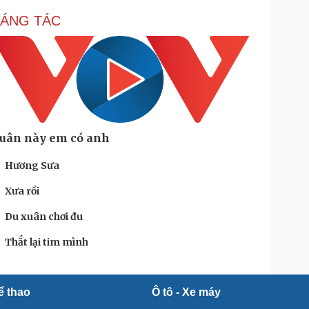
ÁNG TÁC
uân này em có anh
Hương Sưa
Xưa rồi
Du xuân chơi đu
Thắt lại tim mình
ể thao
Ô tô - Xe máy