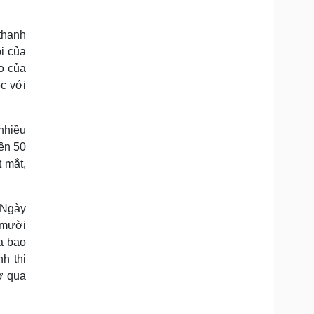
Doanh nghiệp 24h
Tin Công nghệ
Doanh nhân
Trải nghiệm
thanh
ì cộng đồng
Chuyển đổi số
i của
o của
u lịch
Podcast
c với
Tư vấn
Câu chuyện thời sự
Săn Tour
Đọc truyện đêm khuya
heck-in
Cửa sổ tình yêu
nhiều
Kể chuyện cho bé
lên 50
Hạt giống tâm hồn
 mắt,
 Ngày
g mười
a bao
nh thị
ợ qua