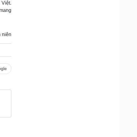
 Việt.
 mang
 niên
gle