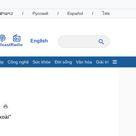
ສາລາວ
/
Русский
/
Español
/
ไทย
English
dcast
Radio
ệp
Công nghệ
Sức khỏe
Đời sống
Văn hóa
Giải trí
inh tế
Thị trường
ất động sản
Giá vàng
hởi nghiệp
Tiêu dùng
Tỷ giá
Chứng khoán
Giá cà phê
xoài”
oanh nghiệp
Công nghệ
hông tin doanh nghiệp
Sành điệu