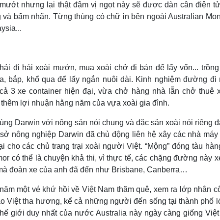
 mướt nhưng lại thật đậm vị ngọt này sẽ được dàn cân điện tử
kg và bấm nhãn. Từng thùng có chữ in bên ngoài Australian Mo
ysia...
i đi hái xoài mướn, mua xoài chở đi bán để lấy vốn... trồng 
ũa, bắp, khổ qua để lấy ngắn nuôi dài. Kinh nghiệm đường đi
cả 3 xe container hiện đại, vừa chở hàng nhà lẫn chở thuê 
 thêm lợi nhuận hằng năm của vựa xoài gia đình.
ùng Darwin với nông sản nói chung và đặc sản xoài nói riêng 
sở nông nghiệp Darwin đã chủ động liên hệ xây các nhà máy
ại cho các chủ trang trại xoài người Việt. “Mộng” đóng tàu hà
or có thể là chuyện khả thi, vì thực tế, các chặng đường này 
 mà đoàn xe của anh đã đến như Brisbane, Canberra…
 năm một vé khứ hồi về Việt Nam thăm quê, xem ra lớp nhân c
o Việt tha hương, kể cả những người đến sống tại thành phố l
thế giới duy nhất của nước Australia này ngày càng giống Việ