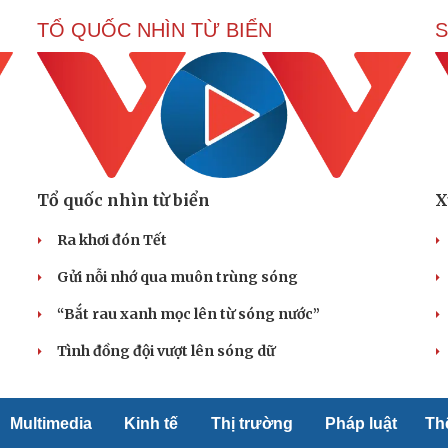
TỔ QUỐC NHÌN TỪ BIỂN
S
Tổ quốc nhìn từ biển
X
Ra khơi đón Tết
Gửi nỗi nhớ qua muôn trùng sóng
“Bắt rau xanh mọc lên từ sóng nước”
Tình đồng đội vượt lên sóng dữ
Multimedia
Kinh tế
Thị trường
Pháp luật
Th