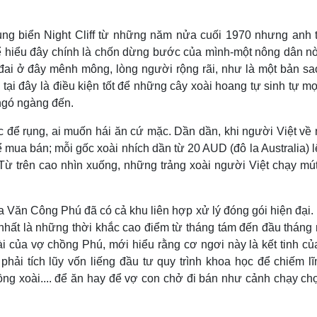
Lịch thi đấu bóng đá
Xe máy
Thế giới thể thao
Tư vấn
vụng biển Night Cliff từ những năm nửa cuối 1970 nhưng anh 
eSports
V
 hiểu đây chính là chốn dừng bước của mình-một nông dân nò
Hậu trường
 đai ở đây mênh mông, lòng người rộng rãi, như là một bản sa
Văn hóa
Giải trí
D
i đây là điều kiện tốt để những cây xoài hoang tự sinh tự mọ
Sân khấu - Điện ảnh
Nghệ sĩ
 ngó ngàng đến.
Văn học
Thời trang
Âm nhạc
Sao Việt
c
 để rụng, ai muốn hái ăn cứ mặc. Dần dần, khi người Việt về 
Di sản
ể mua bán; mỗi gốc xoài nhích dần từ 20 AUD (đô la Australia) 
 Từ trên cao nhìn xuống, những trảng xoài người Việt chạy mút
a Văn Công Phú đã có cả khu liên hợp xử lý đóng gói hiện đại.
, nhất là những thời khắc cao điểm từ tháng tám đến đầu thán
 của vợ chồng Phú, mới hiểu rằng cơ ngơi này là kết tinh củ
hải tích lũy vốn liếng đầu tư quy trình khoa học để chiếm lĩ
ồng xoài.... để ăn hay để vợ con chở đi bán như cảnh chạy ch