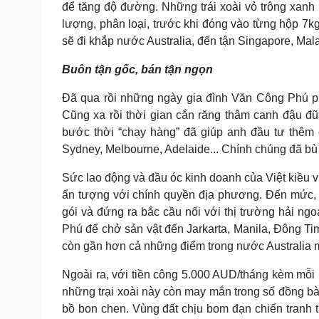
để tăng độ đường. Những trái xoài vỏ trông xanh
lượng, phân loại, trước khi đóng vào từng hộp 7
sẽ đi khắp nước Australia, đến tận Singapore, Mala
Buôn tận gốc, bán tận ngọn
Đã qua rồi những ngày gia đình Văn Công Phú phả
Cũng xa rồi thời gian cắn răng thâm canh đậu đ
bước thời “chạy hàng” đã giúp anh đầu tư thêm 
Sydney, Melbourne, Adelaide... Chính chúng đã bù
Sức lao động và đầu óc kinh doanh của Việt kiều v
ấn tượng với chính quyền địa phương. Đến mức, 
gói và đứng ra bắc cầu nối với thị trường hải ngo
Phú để chở sản vật đến Jarkarta, Manila, Đông Tim
còn gần hơn cả những điểm trong nước Australia
Ngoài ra, với tiền công 5.000 AUD/tháng kèm mỗi
những trại xoài này còn may mắn trong số đồng bà
bồ bon chen. Vùng đất chịu bom đạn chiến tranh 