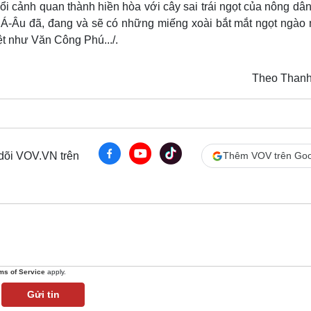
i cảnh quan thành hiền hòa với cây sai trái ngọt của nông dân
g Á-Âu đã, đang và sẽ có những miếng xoài bắt mắt ngọt ngào
t như Văn Công Phú.../.
Theo Thanh
 dõi VOV.VN trên
Thêm VOV trên Goo
ms of Service
apply.
Gửi tin