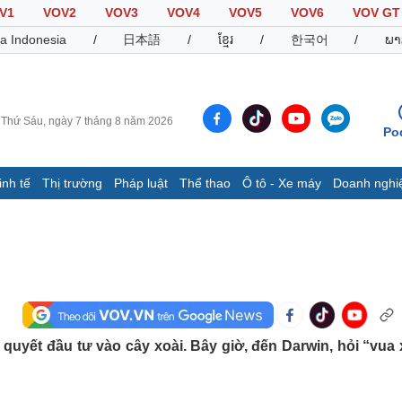
V1
VOV2
VOV3
VOV4
VOV5
VOV6
VOV GT
a Indonesia
/
日本語
/
ខ្មែរ
/
한국어
/
ພາ
Thứ Sáu, ngày 7 tháng 8 năm 2026
Po
inh tế
Thị trường
Pháp luật
Thể thao
Ô tô - Xe máy
Doanh nghi
Thế giới
Multimedia
K
Quan sát
Video
B
Cuộc sống đó đây
Ảnh
K
Hồ sơ
E-Magazine
Infographic
quyết đầu tư vào cây xoài. Bây giờ, đến Darwin, hỏi “vua 
Thể thao
Ô tô - Xe máy
D
Bóng đá
Ô tô
T