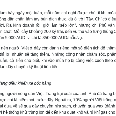
 làm bảy ngày một tuần, mỗi năm chỉ nghỉ được chút ít khi mù
ng dân chân lấm tay bùn đích thực, dù ở trời Tây. Chỉ có điều
i. Ra kinh doanh rồi, giờ làm “sếp lớn”, nhưng chị Phú vẫn
hân chất: Mỗi cây khoảng 200 ký trái, đến vụ thu vào từng thùng
 tấn 5.000 AUD, vị chi là 350.000 AUD/mẫu/vụ.
 nên người Việt ở đây còn dành riêng một số diện tích để thâm
thì lợi nhuận sẽ tăng thêm. Những công nhân chăm sóc, phân 
uân, cô Tiên cho biết, khi vào mùa họ bị công việc cuốn theo
dàn dây chuyền kỹ thuật tiên tiến.
ang điều khiển xe bốc hàng
 người nông dân Việt: Trang trại xoài của anh Phú đã trang bị
ược coi là hiếm hoi trước đây. Ngoài ra, 70% người Việt trồng 
hái đưa về sẽ qua dây chuyền rửa sạch, chuyển qua wax (đánh
ưới hệ thống khử trùng ion để đến khu quạt khô và rú khí gas ch