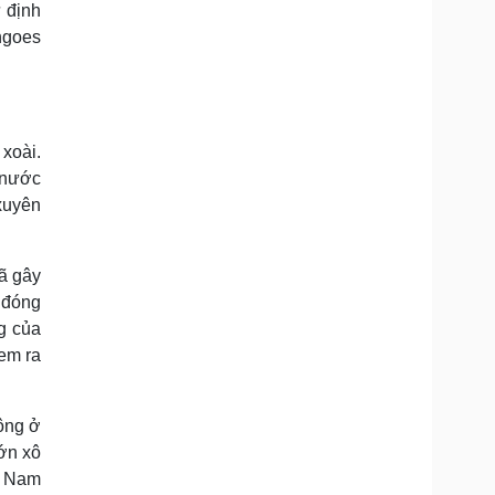
 định
ngoes
xoài.
 nước
xuyên
đã gây
 đóng
ng của
xem ra
ông ở
ớn xô
t Nam