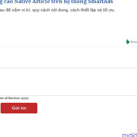
 cáo Native Article trên hệ thống SmartAds
u để nắm vị trí, quy cách nội dung, cách thiết lập và tối ưu.
ms of Service
apply.
Gửi tin