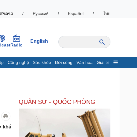
ສາລາວ
/
Русский
/
Español
/
ไทย
English
dcast
Radio
ệp
Công nghệ
Sức khỏe
Đời sống
Văn hóa
Giải trí
inh tế
Thị trường
ất động sản
Giá vàng
hởi nghiệp
Tiêu dùng
Tỷ giá
QUÂN SỰ - QUỐC PHÒNG
Chứng khoán
Giá cà phê
oanh nghiệp
Công nghệ
y khá
hông tin doanh nghiệp
Sành điệu