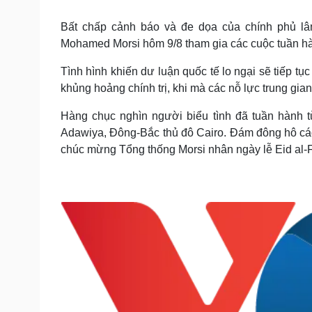
Tin nóng
Việt Nam
Tư vấn luật
Phân tích
Bất chấp cảnh báo và đe dọa của chính phủ lâm
Mohamed Morsi hôm 9/8 tham gia các cuộc tuần h
Tình hình khiến dư luận quốc tế lo ngại sẽ tiếp t
Sức khỏe
Đời sống
khủng hoảng chính trị, khi mà các nỗ lực trung gi
Dinh dưỡng - món ngon
Nhà đẹp
Cây thuốc
Blog
Hàng chục nghìn người biểu tình đã tuần hành 
Sản phụ khoa
Tình yêu - Gia đình
Adawiya, Đông-Bắc thủ đô Cairo. Đám đông hô các 
Nhi khoa
chúc mừng Tổng thống Morsi nhân ngày lễ Eid al-F
Nam khoa
Làm đẹp - giảm cân
Phòng mạch online
Ăn sạch sống khỏe
Cải chính