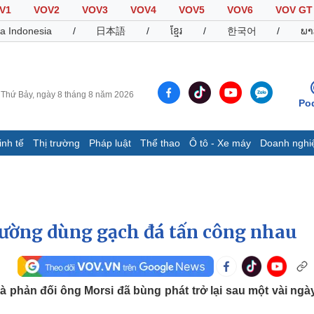
V1
VOV2
VOV3
VOV4
VOV5
VOV6
VOV GT
a Indonesia
/
日本語
/
ខ្មែរ
/
한국어
/
ພາ
Thứ Bảy, ngày 8 tháng 8 năm 2026
Po
inh tế
Thị trường
Pháp luật
Thể thao
Ô tô - Xe máy
Doanh nghi
Thế giới
Multimedia
K
Quan sát
Video
B
Cuộc sống đó đây
Ảnh
K
Hồ sơ
E-Magazine
đường dùng gạch đá tấn công nhau
Infographic
Thể thao
Ô tô - Xe máy
D
phản đối ông Morsi đã bùng phát trở lại sau một vài ngà
Bóng đá
Ô tô
T