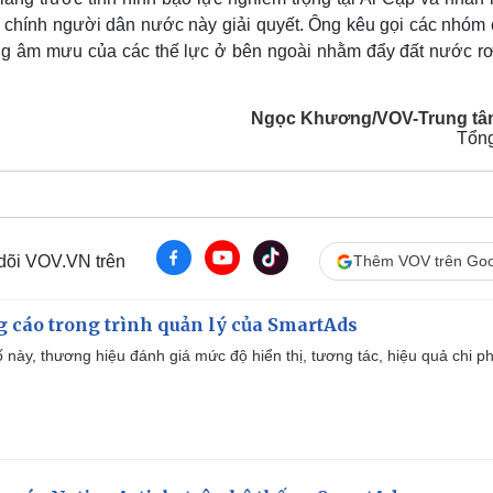
o chính người dân nước này giải quyết. Ông kêu gọi các nhóm 
hững âm mưu của các thế lực ở bên ngoài nhằm đẩy đất nước rơ
Ngọc Khương/VOV-Trung tâ
Tổn
 dõi VOV.VN trên
Thêm VOV trên Goo
g cáo trong trình quản lý của SmartAds
 này, thương hiệu đánh giá mức độ hiển thị, tương tác, hiệu quả chi ph