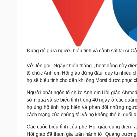
Đụng độ giữa người biểu tình và cảnh sát tại Ai Cậ
Với tên gọi "Ngày chiến thắng", hoạt động này diễ
tổ chức Anh em Hồi giáo đứng đầu, quy tụ nhiều c
họ sẽ biểu tình cho đến khi ông Morsi được phục c
Người phát ngôn tổ chức Anh em Hồi giáo Ahmed A
sớm qua và sẽ biểu tình trong 40 ngày ở các quả
họ ủng hộ tính hợp hiến và phản đối những ngườ
cách mạng của chúng tôi và họ không thể bị đuổi đi
Các cuộc biểu tình của phe Hồi giáo cũng diễn ra 
Hồi giáo đã tham gia tuần hành tới Quảng trườn