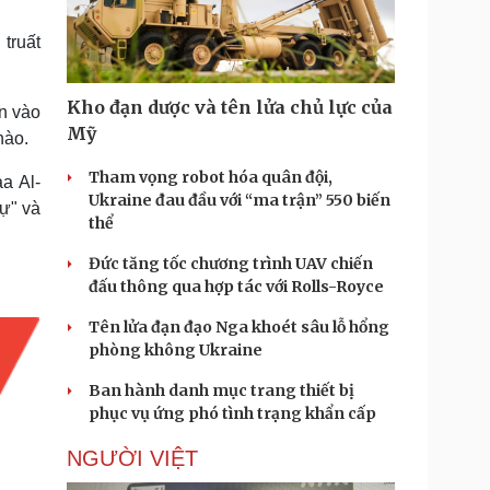
Doanh nghiệp 24h
Tin Công nghệ
Doanh nhân
Trải nghiệm
truất
ì cộng đồng
Chuyển đổi số
Kho đạn dược và tên lửa chủ lực của
ơn vào
u lịch
Podcast
Mỹ
nào.
Tư vấn
Câu chuyện thời sự
Săn Tour
Đọc truyện đêm khuya
Tham vọng robot hóa quân đội,
a Al-
heck-in
Cửa sổ tình yêu
Ukraine đau đầu với “ma trận” 550 biến
ự" và
Kể chuyện cho bé
thể
Hạt giống tâm hồn
Đức tăng tốc chương trình UAV chiến
đấu thông qua hợp tác với Rolls-Royce
Tên lửa đạn đạo Nga khoét sâu lỗ hổng
phòng không Ukraine
Ban hành danh mục trang thiết bị
phục vụ ứng phó tình trạng khẩn cấp
NGƯỜI VIỆT