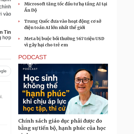
Microsoft tăng tốc đầu tư hạ tầng AI tại
chính
Ấn Độ
i vào
Trung Quốc đưa vào hoạt động cơ sở
điện toán AI lớn nhất thế giới
m Tin
g hợp
Meta bị buộc bồi thường 567 triệu USD
vì gây hại cho trẻ em
PODCAST
gle
í.
Chính sách giáo dục phải được đo
bằng sự tiến bộ, hạnh phúc của học