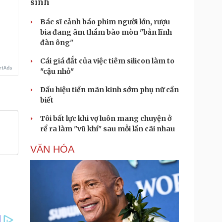
sinh
Bác sĩ cảnh báo phim người lớn, rượu
bia đang âm thầm bào mòn "bản lĩnh
đàn ông"
Cái giá đắt của việc tiêm silicon làm to
"cậu nhỏ"
Dấu hiệu tiền mãn kinh sớm phụ nữ cần
biết
Tôi bất lực khi vợ luôn mang chuyện ở
rể ra làm "vũ khí" sau mỗi lần cãi nhau
VĂN HÓA