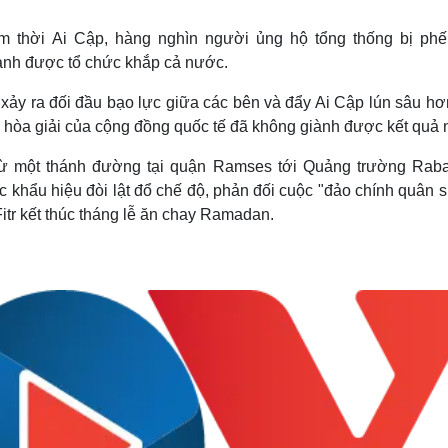
Lịch thi đấu bóng đá
Xe máy
Thế giới thể thao
Tư vấn
 thời Ai Cập, hàng nghìn người ủng hộ tổng thống bị phế 
eSports
V
ành được tổ chức khắp cả nước.
Hậu trường
ục xảy ra đối đầu bạo lực giữa các bên và đẩy Ai Cập lún sâu h
Văn hóa
Giải trí
D
an hòa giải của cộng đồng quốc tế đã không giành được kết quả 
Sân khấu - Điện ảnh
Nghệ sĩ
Văn học
Thời trang
từ một thánh đường tại quận Ramses tới Quảng trường Raba
Âm nhạc
Sao Việt
c
khẩu hiệu đòi lật đổ chế độ, phản đối cuộc "đảo chính quân s
Di sản
itr kết thúc tháng lễ ăn chay Ramadan.