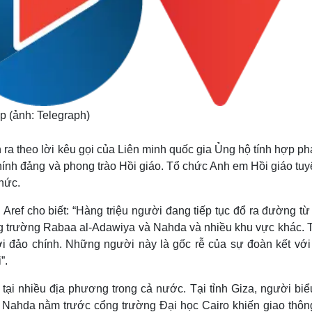
p (ảnh: Telegraph)
n ra theo lời kêu gọi của Liên minh quốc gia Ủng hộ tính hợp p
hính đảng và phong trào Hồi giáo. Tổ chức Anh em Hồi giáo tuy
hức.
ref cho biết: “Hàng triệu người đang tiếp tục đổ ra đường từ
ng trường Rabaa al-Adawiya và Nahda và nhiều khu vực khác. T
i đảo chính. Những người này là gốc rễ của sự đoàn kết với
”.
tại nhiều địa phương trong cả nước. Tại tỉnh Giza, người biể
g Nahda nằm trước cổng trường Đại học Cairo khiến giao thôn