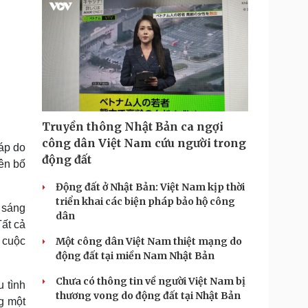
Truyền thông Nhật Bản ca ngợi
công dân Việt Nam cứu người trong
háp do
động đất
ên bố
Động đất ở Nhật Bản: Việt Nam kịp thời
triển khai các biện pháp bảo hộ công
 sáng
dân
ất cả
 cuộc
Một công dân Việt Nam thiệt mạng do
động đất tại miền Nam Nhật Bản
Chưa có thông tin về người Việt Nam bị
u tình
thương vong do động đất tại Nhật Bản
g một