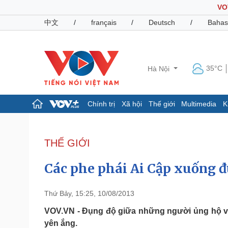
VO
中文
/
français
/
Deutsch
/
Bahas
35°C
Hà Nội
Chính trị
Xã hội
Thế giới
Multimedia
K
Chính trị
Xã hội
Đảng
Tin 24h
THẾ GIỚI
Tổ chức nhân sự
Dự báo thời tiết
Quốc hội
Giáo dục
Các phe phái Ai Cập xuống 
Nhận diện sự thật
Dấu ấn VOV
Việc làm
Biển đảo
Thứ Bảy, 15:25, 10/08/2013
Pháp luật
Quân sự - Quốc phòng
VOV.VN - Đụng độ giữa những người ủng hộ và 
yên ắng.
Vụ án
Vũ khí