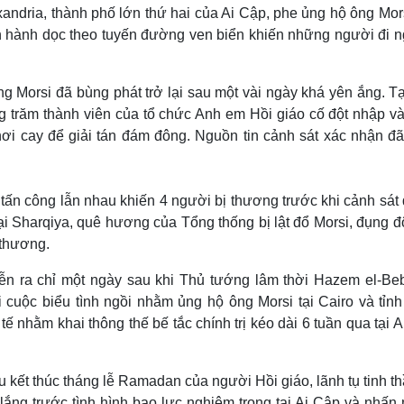
exandria, thành phố lớn thứ hai của Ai Cập, phe ủng hộ ông Mor
n hành dọc theo tuyến đường ven biển khiến những người đi ng
Morsi đã bùng phát trở lại sau một vài ngày khá yên ắng. Tại
g trăm thành viên của tổ chức Anh em Hồi giáo cố đột nhập v
ơi cay để giải tán đám đông. Nguồn tin cảnh sát xác nhận đã
 tấn công lẫn nhau khiến 4 người bị thương trước khi cảnh sá
ại Sharqiya, quê hương của Tổng thống bị lật đổ Morsi, đụng đ
 thương.
ễn ra chỉ một ngày sau khi Thủ tướng lâm thời Hazem el-Be
 cuộc biểu tình ngồi nhằm ủng hộ ông Morsi tại Cairo và tỉnh
tế nhằm khai thông thế bế tắc chính trị kéo dài 6 tuần qua tại 
u kết thúc tháng lễ Ramadan của người Hồi giáo, lãnh tụ tinh th
 lắng trước tình hình bạo lực nghiêm trọng tại Ai Cập và nhấn