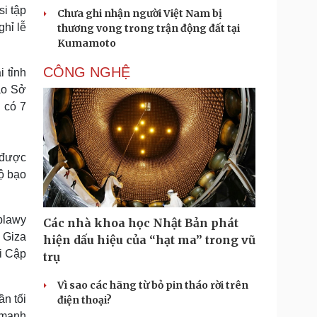
si tập
Chưa ghi nhận người Việt Nam bị
hỉ lễ
thương vong trong trận động đất tại
Kumamoto
CÔNG NGHỆ
 tỉnh
ào Sở
 có 7
t được
ộ bạo
blawy
Các nhà khoa học Nhật Bản phát
 Giza
hiện dấu hiệu của “hạt ma” trong vũ
Ai Cập
trụ
Vì sao các hãng từ bỏ pin tháo rời trên
ần tối
điện thoại?
 mạnh