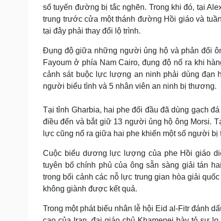
số tuyến đường bị tắc nghẽn. Trong khi đó, tại Al
trung trước cửa một thánh đường Hồi giáo và tuầ
tại đây phải thay đổi lộ trình.
Đụng độ giữa những người ủng hộ và phản đối ông 
Fayoum ở phía Nam Cairo, đụng độ nổ ra khi hàn
cảnh sát buộc lực lượng an ninh phải dùng đạn h
người biểu tình và 5 nhân viên an ninh bị thương.
Tại tỉnh Gharbia, hai phe đối đầu đã dùng gạch đá
điều đến và bắt giữ 13 người ủng hộ ông Morsi. T
lực cũng nổ ra giữa hai phe khiến một số người bị
Cuộc biểu dương lực lượng của phe Hồi giáo di
tuyên bố chính phủ của ông sẵn sàng giải tán hai
trong bối cảnh các nỗ lực trung gian hòa giải quốc 
không giành được kết quả.
Trong một phát biểu nhân lễ hội Eid al-Fitr đánh dấ
cao của Iran, đại giáo chủ Khamenei bày tỏ sự lo