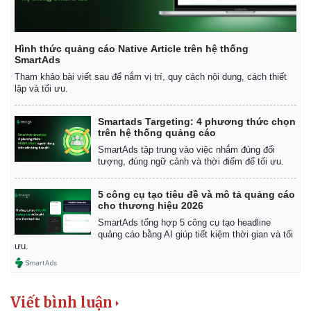
Hình thức quảng cáo Native Article trên hệ thống
SmartAds
Tham khảo bài viết sau để nắm vị trí, quy cách nội dung, cách thiết
lập và tối ưu.
Smartads Targeting: 4 phương thức chọn
trên hệ thống quảng cáo
SmartAds tập trung vào việc nhắm đúng đối
tượng, đúng ngữ cảnh và thời điểm để tối ưu.
5 công cụ tạo tiêu đề và mô tả quảng cáo
cho thương hiệu 2026
SmartAds tổng hợp 5 công cụ tạo headline
quảng cáo bằng AI giúp tiết kiệm thời gian và tối
Kinh tế
Thị trường
ưu.
Bất động sản
Giá vàng
Khởi nghiệp
Tiêu dùng
Tỷ giá
Viết bình luận
Chứng khoán