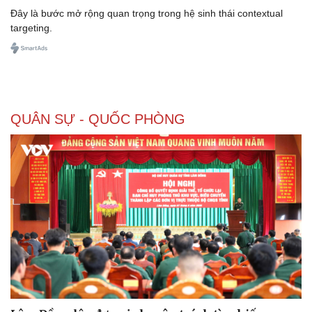
Đây là bước mở rộng quan trọng trong hệ sinh thái contextual
targeting.
Doanh nghiệp
Công nghệ
Thông tin doanh nghiệp
Sành điệu
Doanh nghiệp 24h
Tin Công nghệ
Doanh nhân
Trải nghiệm
QUÂN SỰ - QUỐC PHÒNG
Vì cộng đồng
Chuyển đổi số