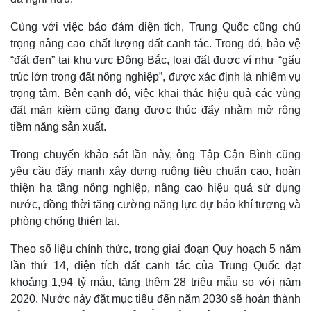
Cùng với việc bảo đảm diện tích, Trung Quốc cũng chú
trọng nâng cao chất lượng đất canh tác. Trong đó, bảo vệ
“đất đen” tại khu vực Đông Bắc, loại đất được ví như “gấu
trúc lớn trong đất nông nghiệp”, được xác định là nhiệm vụ
trọng tâm. Bên cạnh đó, việc khai thác hiệu quả các vùng
đất mặn kiềm cũng đang được thúc đẩy nhằm mở rộng
tiềm năng sản xuất.
Trong chuyến khảo sát lần này, ông Tập Cận Bình cũng
yêu cầu đẩy mạnh xây dựng ruộng tiêu chuẩn cao, hoàn
thiện hạ tầng nông nghiệp, nâng cao hiệu quả sử dụng
Thế giới
Multimedia
nước, đồng thời tăng cường năng lực dự báo khí tượng và
Quan sát
Video
phòng chống thiên tai.
Cuộc sống đó đây
Ảnh
Hồ sơ
E-Magazine
Theo số liệu chính thức, trong giai đoạn Quy hoạch 5 năm
Infographic
lần thứ 14, diện tích đất canh tác của Trung Quốc đạt
khoảng 1,94 tỷ mẫu, tăng thêm 28 triệu mẫu so với năm
2020. Nước này đặt mục tiêu đến năm 2030 sẽ hoàn thành