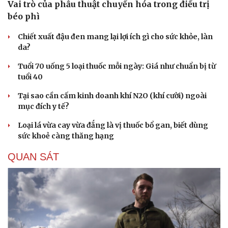
Vai trò của phẫu thuật chuyển hóa trong điều trị
béo phì
Chiết xuất đậu đen mang lại lợi ích gì cho sức khỏe, làn
da?
Tuổi 70 uống 5 loại thuốc mỗi ngày: Giá như chuẩn bị từ
tuổi 40
Tại sao cần cấm kinh doanh khí N2O (khí cười) ngoài
mục đích y tế?
Loại lá vừa cay vừa đắng là vị thuốc bổ gan, biết dùng
sức khoẻ càng thăng hạng
QUAN SÁT