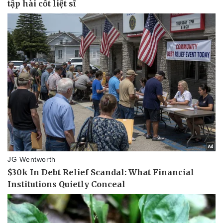
Vụ án
Vũ khí
Tin nóng
Việt Nam
Tư vấn luật
Phân tích