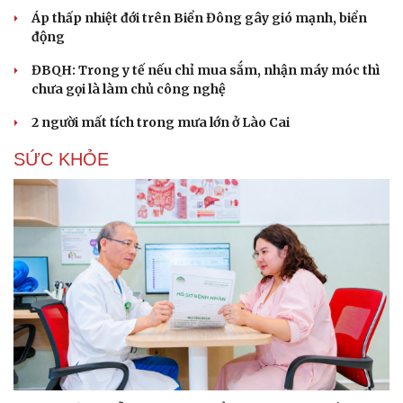
Hạt giống tâm hồn
Áp thấp nhiệt đới trên Biển Đông gây gió mạnh, biển
động
ĐBQH: Trong y tế nếu chỉ mua sắm, nhận máy móc thì
chưa gọi là làm chủ công nghệ
2 người mất tích trong mưa lớn ở Lào Cai
SỨC KHỎE