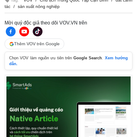
Tag:
VOV
Chủ tịch Trung Quốc Tập Cận Bình
đất canh
tác
sản xuất nông nghiệp
Mời quý độc giả theo dõi VOV.VN trên
Thêm VOV trên Google
Chọn VOV làm nguồn ưu tiên trên
Google Search
.
Xem hướng
dẫn.