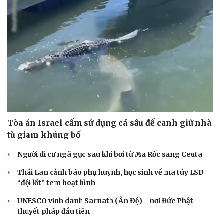
Tòa án Israel cấm sử dụng cá sấu để canh giữ nhà
tù giam khủng bố
Người di cư ngã gục sau khi bơi từ Ma Rốc sang Ceuta
Thái Lan cảnh báo phụ huynh, học sinh về ma túy LSD
“đội lốt” tem hoạt hình
UNESCO vinh danh Sarnath (Ấn Độ) - nơi Đức Phật
thuyết pháp đầu tiên