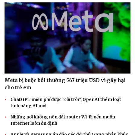
Sức khỏe
Đời sống
Dinh dưỡng - món ngon
Nhà đẹp
Cây thuốc
Blog
Sản phụ khoa
Tình yêu - Gia đình
Nhi khoa
Nam khoa
Meta bị buộc bồi thường 567 triệu USD vì gây hại
Làm đẹp - giảm cân
cho trẻ em
Phòng mạch online
Ăn sạch sống khỏe
ChatGPT miễn phí được “cởi trói”, OpenAI thêm loạt
tính năng AI mới
Những nơi không nên đặt router Wi-Fi nếu muốn
Internet luôn ổn định
Apple và Samsung áp đảo các đối thủ trong phân khúc