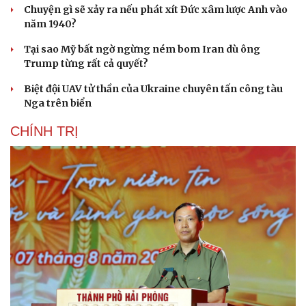
Chuyện gì sẽ xảy ra nếu phát xít Đức xâm lược Anh vào
năm 1940?
Tại sao Mỹ bất ngờ ngừng ném bom Iran dù ông
Trump từng rất cả quyết?
Biệt đội UAV tử thần của Ukraine chuyên tấn công tàu
Nga trên biển
CHÍNH TRỊ