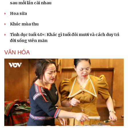
sau mỗi lần cãi nhau
Hoa sữa
Khúc mùa thu
Tình dục tuổi 40+: Khác gì tuổi đôi mươi và cách duy trì
đời sống viên mãn
VĂN HÓA