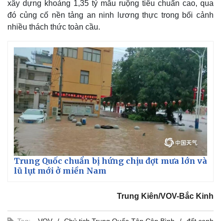
xây dựng khoảng 1,35 tỷ mẫu ruộng tiêu chuẩn cao, qua
đó củng cố nền tảng an ninh lương thực trong bối cảnh
nhiều thách thức toàn cầu.
Trung Quốc chuẩn bị hứng chịu đợt mưa lớn và
lũ lụt mới ở miền Nam
Trung Kiên/VOV-Bắc Kinh