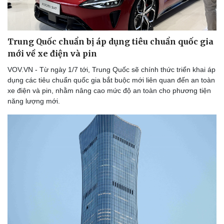
Thể thao
Ô tô - Xe máy
Bóng đá
Ô tô
Lịch thi đấu bóng đá
Xe máy
Trung Quốc chuẩn bị áp dụng tiêu chuẩn quốc gia
Thế giới thể thao
Tư vấn
eSports
mới về xe điện và pin
Hậu trường
VOV.VN - Từ ngày 1/7 tới, Trung Quốc sẽ chính thức triển khai áp
dụng các tiêu chuẩn quốc gia bắt buộc mới liên quan đến an toàn
xe điện và pin, nhằm nâng cao mức độ an toàn cho phương tiện
năng lượng mới.