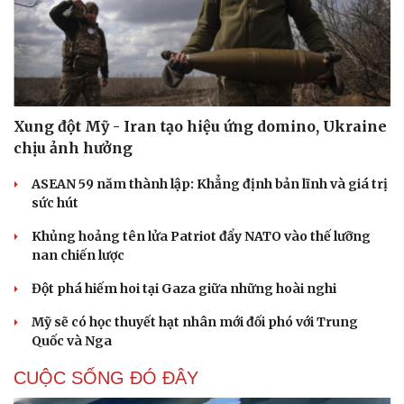
Xung đột Mỹ - Iran tạo hiệu ứng domino, Ukraine
chịu ảnh hưởng
ASEAN 59 năm thành lập: Khẳng định bản lĩnh và giá trị
sức hút
Khủng hoảng tên lửa Patriot đẩy NATO vào thế lưỡng
nan chiến lược
Đột phá hiếm hoi tại Gaza giữa những hoài nghi
Mỹ sẽ có học thuyết hạt nhân mới đối phó với Trung
Quốc và Nga
CUỘC SỐNG ĐÓ ĐÂY
Cải chính