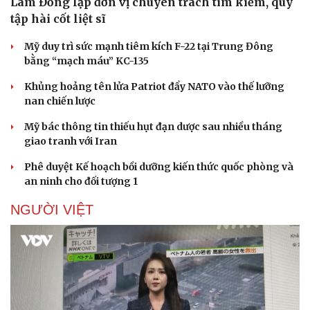
Lâm Đồng lập đơn vị chuyên trách tìm kiếm, quy
tập hài cốt liệt sĩ
Mỹ duy trì sức mạnh tiêm kích F-22 tại Trung Đông
bằng “mạch máu” KC-135
Khủng hoảng tên lửa Patriot đẩy NATO vào thế lưỡng
nan chiến lược
Mỹ bác thông tin thiếu hụt đạn dược sau nhiều tháng
giao tranh với Iran
Phê duyệt Kế hoạch bồi dưỡng kiến thức quốc phòng và
an ninh cho đối tượng 1
NGƯỜI VIỆT