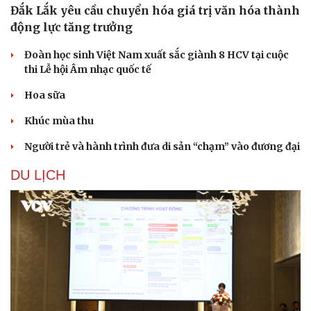
Đắk Lắk yêu cầu chuyển hóa giá trị văn hóa thành
động lực tăng trưởng
Đoàn học sinh Việt Nam xuất sắc giành 8 HCV tại cuộc
thi Lễ hội Âm nhạc quốc tế
Hoa sữa
Khúc mùa thu
Người trẻ và hành trình đưa di sản “chạm” vào đương đại
DU LỊCH
Văn hóa
Giải trí
Sân khấu - Điện ảnh
Nghệ sĩ
Văn học
Thời trang
Âm nhạc
Sao Việt
Di sản