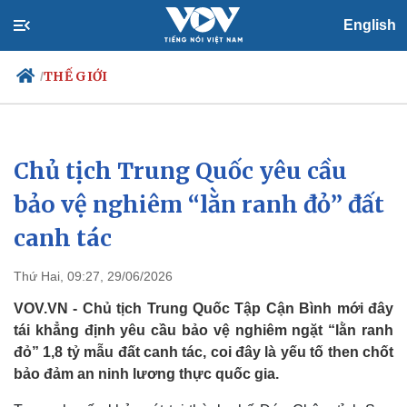
English
THẾ GIỚI
/
Chủ tịch Trung Quốc yêu cầu
Chính trị
Xã hội
Đảng
Tin 24h
bảo vệ nghiêm “lằn ranh đỏ” đất
Tổ chức nhân sự
Dự báo thời tiết
canh tác
Quốc hội
Giáo dục
Nhận diện sự thật
Dấu ấn VOV
Việc làm
Thứ Hai, 09:27, 29/06/2026
Biển đảo
VOV.VN - Chủ tịch Trung Quốc Tập Cận Bình mới đây
tái khẳng định yêu cầu bảo vệ nghiêm ngặt “lằn ranh
đỏ” 1,8 tỷ mẫu đất canh tác, coi đây là yếu tố then chốt
bảo đảm an ninh lương thực quốc gia.