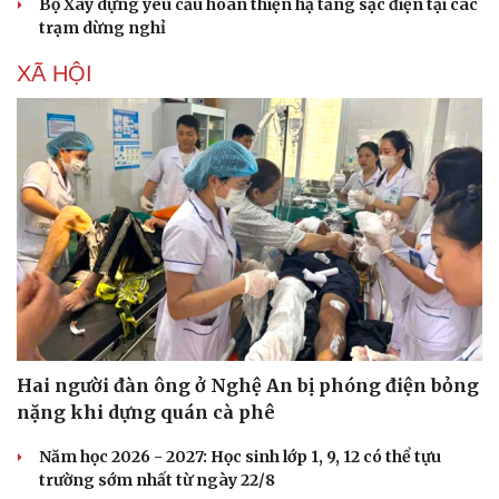
Bộ Xây dựng yêu cầu hoàn thiện hạ tầng sạc điện tại các
trạm dừng nghỉ
XÃ HỘI
Hai người đàn ông ở Nghệ An bị phóng điện bỏng
Du lịch
Podcast
nặng khi dựng quán cà phê
Tư vấn
Câu chuyện thời sự
Săn Tour
Đọc truyện đêm khuya
Năm học 2026 - 2027: Học sinh lớp 1, 9, 12 có thể tựu
check-in
Cửa sổ tình yêu
trường sớm nhất từ ngày 22/8
Kể chuyện cho bé