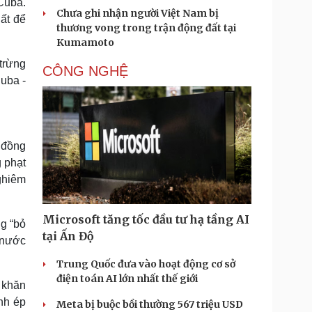
 Cuba.
Chưa ghi nhận người Việt Nam bị
hất để
thương vong trong trận động đất tại
Kumamoto
trừng
CÔNG NGHỆ
uba -
 đồng
 phạt
ghiêm
Microsoft tăng tốc đầu tư hạ tầng AI
g “bỏ
tại Ấn Độ
à nước
Trung Quốc đưa vào hoạt động cơ sở
điện toán AI lớn nhất thế giới
 khăn
nh ép
Meta bị buộc bồi thường 567 triệu USD