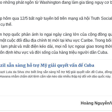
o những phát ngôn từ Washington đang làm gia tăng nguy cơ b
 hôm qua 12/5 bất ngờ tuyên bố trên mạng xã hội Truth Social
 cụ thể.
Liên hợp quốc phản ánh lo ngại ngày càng lớn của cộng đồng qu
t cuộc đối đầu địa chính trị mới tại khu vực Caribe. Trong bố
, lạm phát và mất điện kéo dài, mọi nỗ lực ngoại giao trong thờ
i ổn định khu vực và đời sống của hàng triệu người dân Cuba.
il sẵn sàng hỗ trợ Mỹ giải quyết vấn đề Cuba
zil Lula da Silva cho biết ông sẵn sàng hỗ trợ Mỹ giải quyết vấn đề Cuba, đồng
i Havana nhằm chấm dứt lệnh cấm vận kéo dài nhiều thập kỷ đối với đảo quốc này.
Hoàng Nguyễn/