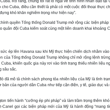
uba. Rõ ràng, chúng tôi rất lo ngại về tình hình nhân đạo tại
 cho Cuba, điều cần thiết là phải có một cuộc đối thoại thực c
 đựng khó khăn nghiêm trọng như hiện nay”.
 chính quyền Tổng thống Donald Trump mở rộng các biện pháp 
do quân đội Cuba kiểm soát cùng một liên doanh khai khoáng C
t sức ép lên Havana sau khi Mỹ thực hiện chiến dịch nhằm vào
ền của Tổng thống Donald Trump không chỉ mở rộng lệnh trừng
ba, khiến quốc gia này rơi vào tình trạng thiếu nhiên liệu n
g sâu sắc.
 đã mô tả chính sách phong tỏa nhiên liệu của Mỹ là tình trạn
ơ bản của người dân Cuba như tiếp cận điện, y tế, giáo dục v
ton tiến hành “cưỡng ép phi pháp” và làm trầm trọng thêm khó
az-Canel gọi các biện pháp mới của Mỹ là hành động “mang tí