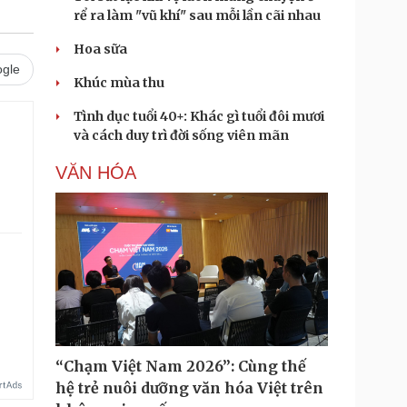
rể ra làm "vũ khí" sau mỗi lần cãi nhau
Hoa sữa
gle
Khúc mùa thu
Tình dục tuổi 40+: Khác gì tuổi đôi mươi
và cách duy trì đời sống viên mãn
.
VĂN HÓA
“Chạm Việt Nam 2026”: Cùng thế
hệ trẻ nuôi dưỡng văn hóa Việt trên