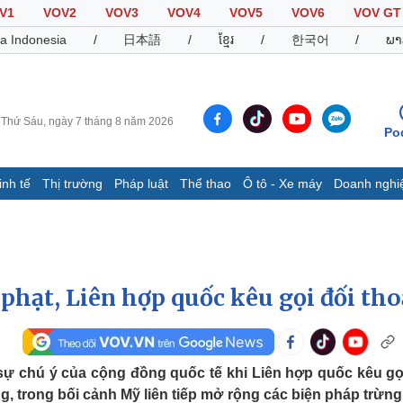
V1
VOV2
VOV3
VOV4
VOV5
VOV6
VOV GT
a Indonesia
/
日本語
/
ខ្មែរ
/
한국어
/
ພາ
Thứ Sáu, ngày 7 tháng 8 năm 2026
Po
inh tế
Thị trường
Pháp luật
Thể thao
Ô tô - Xe máy
Doanh nghi
Thế giới
Multimedia
K
Quan sát
Video
B
Cuộc sống đó đây
Ảnh
K
Hồ sơ
E-Magazine
phạt, Liên hợp quốc kêu gọi đối tho
Infographic
Thể thao
Ô tô - Xe máy
D
sự chú ý của cộng đồng quốc tế khi Liên hợp quốc kêu gọ
g, trong bối cảnh Mỹ liên tiếp mở rộng các biện pháp trừng
Bóng đá
Ô tô
T