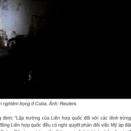
ện nghiêm trọng ở Cuba. Ảnh: Reuters.
g định: “Lập trường của Liên hợp quốc đối với các lệnh trừng
đồng Liên hợp quốc đều có nghị quyết phản đối việc Mỹ áp đặt