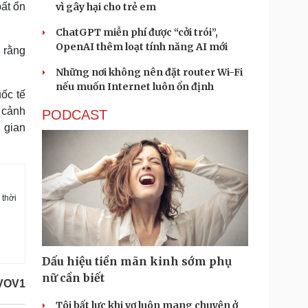
ất ổn
vì gây hại cho trẻ em
ChatGPT miễn phí được “cởi trói”,
OpenAI thêm loạt tính năng AI mới
 rằng
Những nơi không nên đặt router Wi-Fi
nếu muốn Internet luôn ổn định
ốc tế
i cảnh
PODCAST
i gian
 thời
Dấu hiệu tiền mãn kinh sớm phụ
nữ cần biết
VOV1
Tôi bất lực khi vợ luôn mang chuyện ở