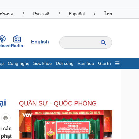
ສາລາວ
/
Русский
/
Español
/
ไทย
English
dcast
Radio
ệp
Công nghệ
Sức khỏe
Đời sống
Văn hóa
Giải trí
inh tế
Thị trường
ất động sản
Giá vàng
hởi nghiệp
Tiêu dùng
Tỷ giá
ại
QUÂN SỰ - QUỐC PHÒNG
Chứng khoán
Giá cà phê
oanh nghiệp
Công nghệ
i các
 phạt
hông tin doanh nghiệp
Sành điệu