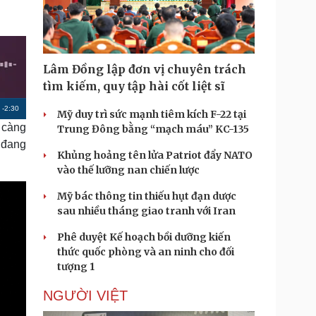
Doanh nghiệp 24h
Tin Công nghệ
Doanh nhân
Trải nghiệm
ì cộng đồng
Chuyển đổi số
Lâm Đồng lập đơn vị chuyên trách
u lịch
Podcast
tìm kiếm, quy tập hài cốt liệt sĩ
Tư vấn
Câu chuyện thời sự
R
-
2:30
Săn Tour
Đọc truyện đêm khuya
Mỹ duy trì sức mạnh tiêm kích F-22 tại
heck-in
Cửa sổ tình yêu
 càng
Trung Đông bằng “mạch máu” KC-135
e
Kể chuyện cho bé
 đang
m
Khủng hoảng tên lửa Patriot đẩy NATO
Hạt giống tâm hồn
vào thế lưỡng nan chiến lược
a
i
Mỹ bác thông tin thiếu hụt đạn dược
sau nhiều tháng giao tranh với Iran
n
Phê duyệt Kế hoạch bồi dưỡng kiến
i
thức quốc phòng và an ninh cho đối
n
tượng 1
g
NGƯỜI VIỆT
T