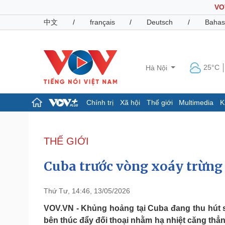
VO
中文
/
français
/
Deutsch
/
Bahas
25°C
Hà Nội
Chính trị
Xã hội
Thế giới
Multimedia
K
Chính trị
Xã hội
Đảng
Tin 24h
THẾ GIỚI
Tổ chức nhân sự
Dự báo thời tiết
Quốc hội
Giáo dục
Cuba trước vòng xoáy trừng 
Nhận diện sự thật
Dấu ấn VOV
Việc làm
Biển đảo
Thứ Tư, 14:46, 13/05/2026
Pháp luật
Quân sự - Quốc phòng
VOV.VN - Khủng hoảng tại Cuba đang thu hút 
bên thúc đẩy đối thoại nhằm hạ nhiệt căng thẳn
Vụ án
Vũ khí