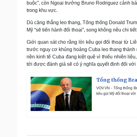
buộc”, còn Ngoại trưởng Bruno Rodriguez cảnh bá
trong khu vực.
Dù căng thẳng leo thang, Tổng thống Donald Trump
Mỹ “sẽ tiến hành đối thoại”, song không nêu chi tiết
Giới quan sát cho rằng lời kêu gọi đối thoại từ 
trước nguy cơ khủng hoảng Cuba leo thang thành mộ
nền kinh tế Cuba đang kiệt quệ vì thiếu nhiên liệu
tới được đánh giá sẽ có ý nghĩa quyết định đối vớ
Tổng thống Braz
VOV.VN - Tổng thống Bra
kêu gọi Mỹ đối thoại vớ