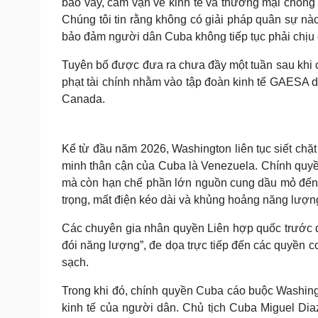
bao vây, cấm vận về kinh tế và thương mại chống C
Chúng tôi tin rằng không có giải pháp quân sự nào
bảo đảm người dân Cuba không tiếp tục phải chịu
Tuyên bố được đưa ra chưa đầy một tuần sau khi
phạt tài chính nhằm vào tập đoàn kinh tế GAESA 
Canada.
Kể từ đầu năm 2026, Washington liên tục siết chặ
minh thân cận của Cuba là Venezuela. Chính quy
mà còn hạn chế phần lớn nguồn cung dầu mỏ đến Cu
trọng, mất điện kéo dài và khủng hoảng năng lượn
Các chuyên gia nhân quyền Liên hợp quốc trước đó
đói năng lượng”, đe dọa trực tiếp đến các quyền c
sạch.
Trong khi đó, chính quyền Cuba cáo buộc Washing
kinh tế của người dân. Chủ tịch Cuba Miguel Di