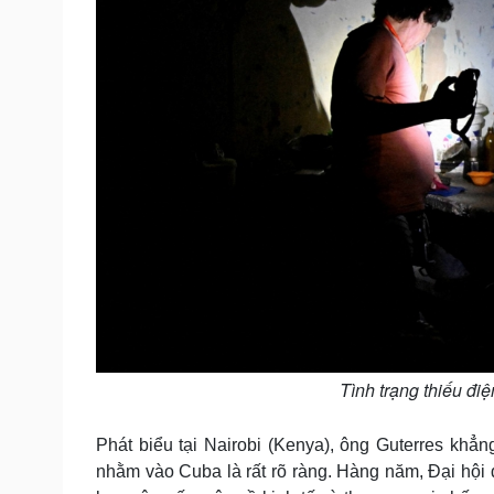
Tình trạng thiếu đi
Phát biểu tại Nairobi (Kenya), ông Guterres khẳn
nhằm vào Cuba là rất rõ ràng. Hàng năm, Đại hội 