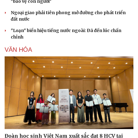
"bảo vệ con người"
Ngoại giao phải tiên phong mở đường cho phát triển
đất nước
"Loạn" biển hiệu tiếng nước ngoài: Đã đến lúc chấn
chỉnh
VĂN HÓA
Văn hóa
Giải trí
Sân khấu - Điện ảnh
Nghệ sĩ
Văn học
Thời trang
Âm nhạc
Sao Việt
Di sản
Đoàn học sinh Việt Nam xuất sắc đạt 8 HCV tại