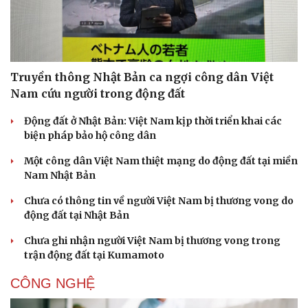
Truyền thông Nhật Bản ca ngợi công dân Việt
Nam cứu người trong động đất
Sức khỏe
Đời sống
Động đất ở Nhật Bản: Việt Nam kịp thời triển khai các
Dinh dưỡng - món ngon
Nhà đẹp
biện pháp bảo hộ công dân
Cây thuốc
Blog
Sản phụ khoa
Tình yêu - Gia đình
Một công dân Việt Nam thiệt mạng do động đất tại miền
Nhi khoa
Nam Nhật Bản
Nam khoa
Làm đẹp - giảm cân
Chưa có thông tin về người Việt Nam bị thương vong do
Phòng mạch online
động đất tại Nhật Bản
Ăn sạch sống khỏe
Chưa ghi nhận người Việt Nam bị thương vong trong
trận động đất tại Kumamoto
CÔNG NGHỆ