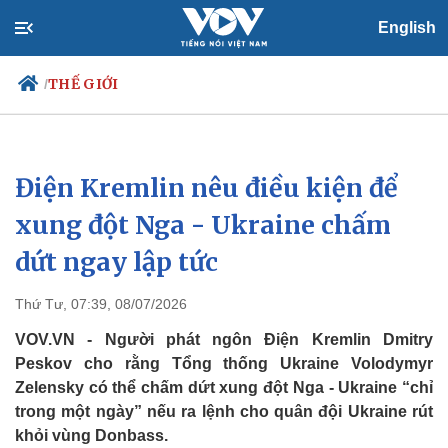
English
THẾ GIỚI
/
Điện Kremlin nêu điều kiện để
Chính trị
Xã hội
Đảng
Tin 24h
xung đột Nga - Ukraine chấm
Tổ chức nhân sự
Dự báo thời tiết
dứt ngay lập tức
Quốc hội
Giáo dục
Nhận diện sự thật
Dấu ấn VOV
Việc làm
Thứ Tư, 07:39, 08/07/2026
Biển đảo
VOV.VN - Người phát ngôn Điện Kremlin Dmitry
Peskov cho rằng Tổng thống Ukraine Volodymyr
Zelensky có thể chấm dứt xung đột Nga - Ukraine “chỉ
trong một ngày” nếu ra lệnh cho quân đội Ukraine rút
khỏi vùng Donbass.