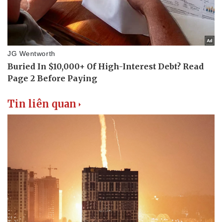
Thể thao
Ô tô - Xe máy
Bóng đá
Ô tô
Lịch thi đấu bóng đá
Xe máy
Thế giới thể thao
Tư vấn
eSports
Hậu trường
Tin liên quan