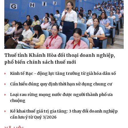
Thuế tỉnh Khánh Hòa đối thoại doanh nghiệp,
phổ biến chính sách thuế mới
Kinh tế Bạc - động lực tăng trưởng từ già hóa dân số
Cần hiểu đúng quy định thời hạn sử dụng chung cư
Loại rau rừng mọng nước được người thành phố ưa
chuộng
Du lịch
Podcast
Tư vấn
Câu chuyện thời sự
Kê khai thuế giá trị gia tăng: 3 thay đổi doanh nghiệp
Săn Tour
Đọc truyện đêm khuya
cần lưu ý từ Quý 3/2026
check-in
Cửa sổ tình yêu
Kể chuyện cho bé