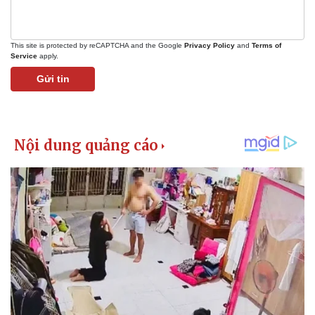
This site is protected by reCAPTCHA and the Google
Privacy Policy
and
Terms of
Service
apply.
Gửi tin