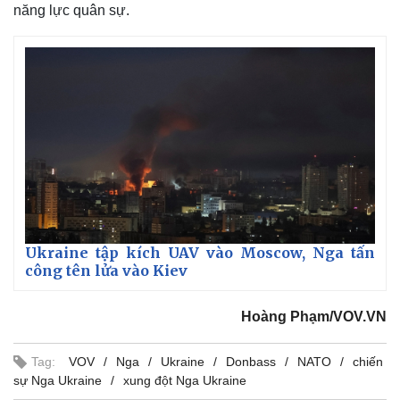
năng lực quân sự.
Ukraine tập kích UAV vào Moscow, Nga tấn
công tên lửa vào Kiev
Hoàng Phạm/VOV.VN
Tag:
VOV
Nga
Ukraine
Donbass
NATO
chiến
sự Nga Ukraine
xung đột Nga Ukraine