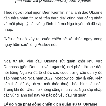
phố Pokrovsk (Krasnoarmeysk). Ảnh: Sputnik
Theo người phát ngôn Điện Kremlin, nhà lãnh đạo Ukraine
cần thừa nhận “thực tế trên thực địa” cũng như công nhận
về mặt pháp lý các vùng lãnh thổ mà Nga tuyên bố đã sáp
nhập.
“Nếu điều đó xảy ra, cuộc chiến sẽ kết thúc ngay trong
ngày hôm sau”, ông Peskov nói.
Nga từ lâu yêu cầu Ukraine rút quân khỏi khu vực
Donbass (gồm Donetsk và Lugansk), nơi phần lớn cư dân
nói tiếng Nga và đã tổ chức các cuộc trưng cầu dân ý để
sáp nhập vào Nga năm 2022. Moscow coi đây là điều kiện
cần thiết để đạt được một thỏa thuận hòa bình lâu dài.
Trong khi đó, Ukraine không công nhận việc Nga sáp nhập
các vùng lãnh thổ này và bác bỏ yêu cầu rút quân.
Lý do Nga phát động chiến dịch quân sự tại Ukraine