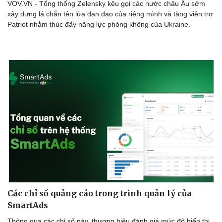
VOV.VN - Tổng thống Zelensky kêu gọi các nước châu Âu sớm
xây dựng lá chắn tên lửa đạn đạo của riêng mình và tăng viện trợ
Patriot nhằm thúc đẩy năng lực phòng không của Ukraine.
Doanh nghiệp
Công nghệ
Thông tin doanh nghiệp
Sành điệu
Doanh nghiệp 24h
Tin Công nghệ
Doanh nhân
Trải nghiệm
Vì cộng đồng
Chuyển đổi số
Các chỉ số quảng cáo trong trình quản lý của
SmartAds
Thông qua các chỉ số này, thương hiệu đánh giá mức độ hiển thị,