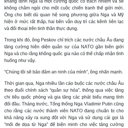
khẳng định Nga là một cường quốc có trách nhiệm và sẽ
không châm ngòi cho một cuộc chiến tranh thế giới mới.
Ông cho biết dù quan hệ song phương giữa Nga và Mỹ
hiện ở mức rất thấp, hai bên vẫn duy trì các kênh liên lạc
và đối thoại trên tinh thần thực dụng.
Trong khi đó, ông Peskov chỉ trích các nước châu Âu đang
tăng cường hiện diện quân sự của NATO gần biên giới
Nga và cho rằng không quốc gia nào có thể chấp nhận tình
huống như vậy.
“Chúng tôi sẽ bảo đảm an ninh của mình”, ông nhấn mạnh.
Thời gian qua, Nga nhiều lần cáo buộc các nước châu Âu
theo đuổi chính sách “quân sự hóa”, thông qua việc tăng
chi tiêu quốc phòng và gia tăng các phát biểu mang tính
đối đầu. Tháng trước, Tổng thống Nga Vladimir Putin cũng
cho rằng các nước thành viên NATO đang chuẩn bị cho
khả năng xảy ra xung đột với Nga và sử dụng cái gọi là
“mối đe dọa từ Nga” để biện minh cho việc tăng cường