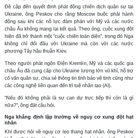
Đề cập đến quyết định phát động chiến dịch quân sự tại
Ukraine, ông Peskov cho rằng Moscow buộc phải hành
động sau khi các nỗ lực đàm phán với Mỹ và các nước
châu Âu không mang lại kết quả. Theo ông, cuộc xung đột
hiện đã trở thành một “cuộc chiến toàn diện”, trong đó Nga
không chỉ đối đầu với Ukraine mà còn với các nước
phương Tây hậu thuẫn Kiev.
Theo người phát ngôn Điện Kremlin, Mỹ và các quốc gia
châu Âu đã cung cấp cho Ukraine lượng lớn vũ khí, hỗ trợ
cố vấn quân sự, chia sẻ thông tin tình báo vệ tinh cũng như
các công nghệ liên quan đến trí tuệ nhân tạo (AI).
Thế giới
Multimedia
Quan sát
Video
“Nếu đó không phải là sự can dự trực tiếp thì còn là gì
Cuộc sống đó đây
Ảnh
nữa?”, ông đặt câu hỏi.
Hồ sơ
E-Magazine
Infographic
Nga khẳng định lập trường về nguy cơ xung đột hạt
nhân
Khi được hỏi về nguy cơ leo thang hạt nhân, ông Peskov