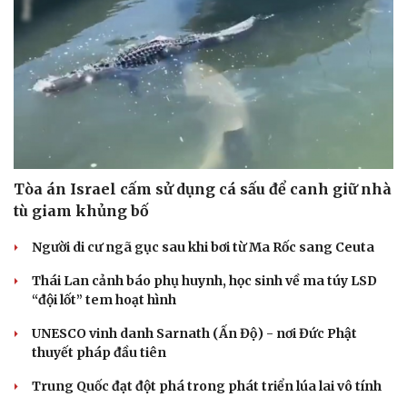
Tòa án Israel cấm sử dụng cá sấu để canh giữ nhà
tù giam khủng bố
Người di cư ngã gục sau khi bơi từ Ma Rốc sang Ceuta
Thái Lan cảnh báo phụ huynh, học sinh về ma túy LSD
“đội lốt” tem hoạt hình
UNESCO vinh danh Sarnath (Ấn Độ) - nơi Đức Phật
thuyết pháp đầu tiên
Trung Quốc đạt đột phá trong phát triển lúa lai vô tính