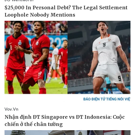
Vụ án
Vũ khí
Tin nóng
Việt Nam
Tư vấn luật
Phân tích