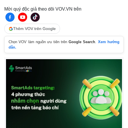
Mời quý độc giả theo dõi VOV.VN trên
Thêm VOV trên Google
Chọn VOV làm nguồn ưu tiên trên
Google Search
.
Xem hướng
dẫn.
Kinh tế
Thị trường
Bất động sản
Giá vàng
Khởi nghiệp
Tiêu dùng
Tỷ giá
Chứng khoán