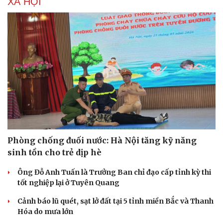
XÃ HỘI
Hạt giống tâm hồn
Phòng chống đuối nước: Hà Nội tăng kỹ năng
sinh tồn cho trẻ dịp hè
Ông Đỗ Anh Tuấn là Trưởng Ban chỉ đạo cấp tỉnh kỳ thi
tốt nghiệp lại ở Tuyên Quang
Cảnh báo lũ quét, sạt lở đất tại 5 tỉnh miền Bắc và Thanh
Hóa do mưa lớn