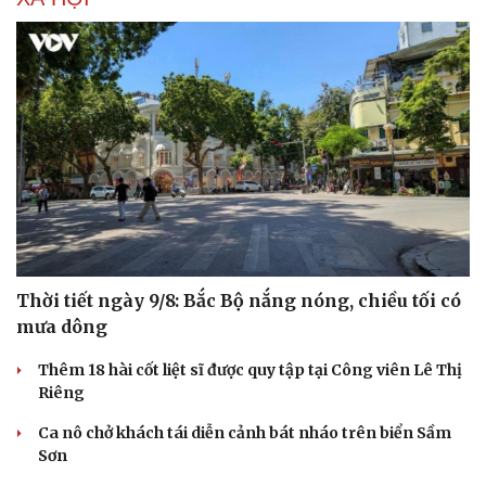
Thời tiết ngày 9/8: Bắc Bộ nắng nóng, chiều tối có
mưa dông
Thêm 18 hài cốt liệt sĩ được quy tập tại Công viên Lê Thị
Du lịch
Podcast
Riêng
Tư vấn
Câu chuyện thời sự
Ca nô chở khách tái diễn cảnh bát nháo trên biển Sầm
Săn Tour
Đọc truyện đêm khuya
Sơn
check-in
Cửa sổ tình yêu
Kể chuyện cho bé