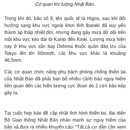
Cơ quan khí tượng Nhật Bản.
Trong khi đó, bão số 8, tên quốc tế là Higos, sau khi đổi
hướng sang khu vực ngoài khơi tỉnh Ibaraki đã suy yếu
thành áp thấp nhiệt đới, nhưng đang gây mưa dữ dội trên
một khu vực kéo dài từ Kanto đến Kinki. Lượng mưa hiện
nay ở khu vực sân bay Oshima thuộc quần đảo Izu của
Tokyo lên tới 60mm/h, các khu vực khác là khoảng
46,5mm.
Các cơ quan chức năng phụ trách phòng chống thiên tai
của Nhật Bản đã phải ban bố nhiều cảnh báo nguy hiểm
liên quan đến các hiện tượng cực đoan do 2 cơn bão kép
gây ra.
Tại cuộc họp báo để cập nhật tình hình thiên tai, đại diện
Bộ Giao thông Nhật Bản nhấn mạnh sự nguy hiểm của
bão và đưa ra nhiều khuyến cáo: “Tất cả cư dân cần xem