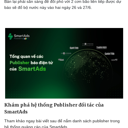
Bản lại phải sẵn sàng để đối phó với 2 cơn bão liên tiếp được dự
báo sẽ đổ bộ nước này vào hai ngày 26 và 27/6.
Khám phá hệ thống Publisher đối tác của
SmartAds
Tham khảo ngay bài viết sau để nắm danh sách publisher trong
hệ thống quảng cáo của SmartAds.