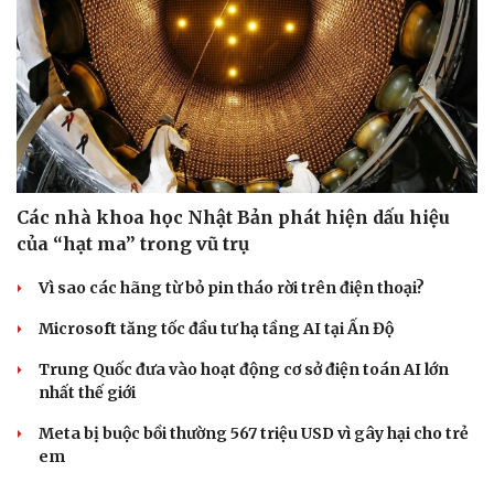
Sức khỏe
Đời sống
Dinh dưỡng - món ngon
Nhà đẹp
Các nhà khoa học Nhật Bản phát hiện dấu hiệu
Cây thuốc
Blog
của “hạt ma” trong vũ trụ
Sản phụ khoa
Tình yêu - Gia đình
Nhi khoa
Vì sao các hãng từ bỏ pin tháo rời trên điện thoại?
Nam khoa
Làm đẹp - giảm cân
Microsoft tăng tốc đầu tư hạ tầng AI tại Ấn Độ
Phòng mạch online
Ăn sạch sống khỏe
Trung Quốc đưa vào hoạt động cơ sở điện toán AI lớn
nhất thế giới
Meta bị buộc bồi thường 567 triệu USD vì gây hại cho trẻ
em