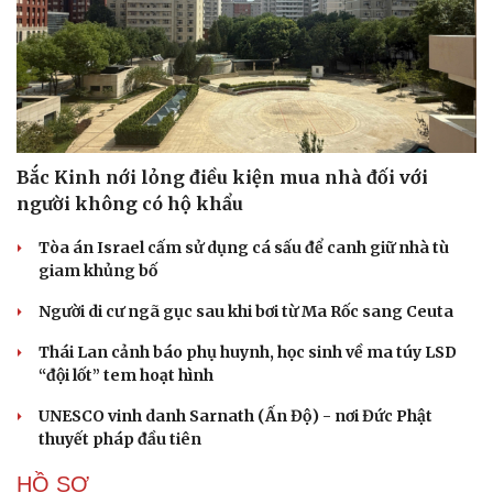
Bắc Kinh nới lỏng điều kiện mua nhà đối với
người không có hộ khẩu
Tòa án Israel cấm sử dụng cá sấu để canh giữ nhà tù
giam khủng bố
Người di cư ngã gục sau khi bơi từ Ma Rốc sang Ceuta
Thái Lan cảnh báo phụ huynh, học sinh về ma túy LSD
“đội lốt” tem hoạt hình
UNESCO vinh danh Sarnath (Ấn Độ) - nơi Đức Phật
thuyết pháp đầu tiên
HỒ SƠ