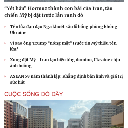
“Yết hầu” Hormuz thành con bài của Iran, tàu
chiến Mỹ bị đặt trước lằn ranh đỏ
Tên lửa đạn đạo Nga khoét sâu lỗ hổng phòng không
Ukraine
Vì sao ông Trump “nóng mặt” trước tin Mỹ thiếu tên
lửa?
Xung đột Mỹ - Iran tạo hiệu ứng domino, Ukraine chịu
ảnh hưởng
ASEAN 59 năm thành lập: Khẳng định bản lĩnh và giá trị
sức hút
CUỘC SỐNG ĐÓ ĐÂY
Cải chính