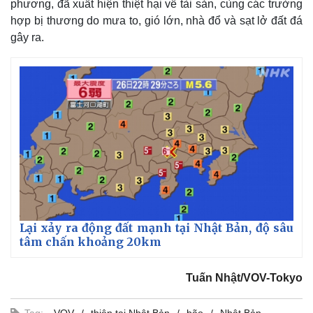
phương, đã xuất hiện thiệt hại về tài sản, cùng các trường
hợp bị thương do mưa to, gió lớn, nhà đổ và sạt lở đất đá
gây ra.
Lại xảy ra động đất mạnh tại Nhật Bản, độ sâu
tâm chấn khoảng 20km
Tuấn Nhật/VOV-Tokyo
Tag:
VOV
thiên tai Nhật Bản
bão
Nhật Bản