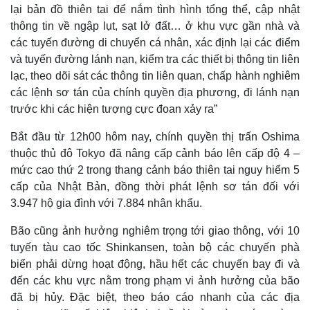
lại bản đồ thiên tai để nắm tình hình tổng thể, cập nhật
thông tin về ngập lụt, sạt lở đất… ở khu vực gần nhà và
các tuyến đường di chuyển cá nhân, xác định lại các điểm
và tuyến đường lánh nạn, kiểm tra các thiết bị thông tin liên
lạc, theo dõi sát các thông tin liên quan, chấp hành nghiêm
các lệnh sơ tán của chính quyền địa phương, đi lánh nạn
trước khi các hiện tượng cực đoan xảy ra”
Bắt đầu từ 12h00 hôm nay, chính quyền thị trấn Oshima
thuộc thủ đô Tokyo đã nâng cấp cảnh báo lên cấp độ 4 –
mức cao thứ 2 trong thang cảnh báo thiên tai nguy hiểm 5
cấp của Nhật Bản, đồng thời phát lệnh sơ tán đối với
Thế giới
Multimedia
3.947 hộ gia đình với 7.884 nhân khẩu.
Quan sát
Video
Bão cũng ảnh hưởng nghiêm trọng tới giao thông, với 10
Cuộc sống đó đây
Ảnh
tuyến tàu cao tốc Shinkansen, toàn bộ các chuyến phà
Hồ sơ
E-Magazine
Infographic
biển phải dừng hoạt động, hầu hết các chuyến bay đi và
đến các khu vực nằm trong phạm vi ảnh hưởng của bão
đã bị hủy. Đặc biệt, theo báo cáo nhanh của các địa