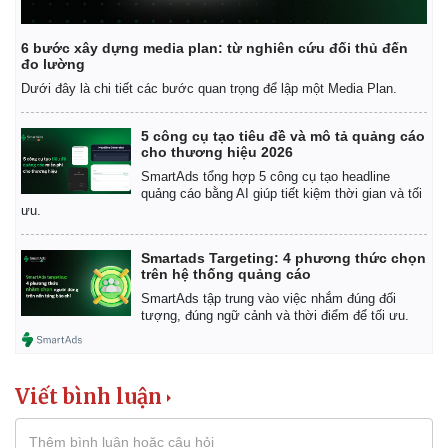
6 bước xây dựng media plan: từ nghiên cứu đối thủ đến
đo lường
Dưới đây là chi tiết các bước quan trọng để lập một Media Plan.
5 công cụ tạo tiêu đề và mô tả quảng cáo
cho thương hiệu 2026
SmartAds tổng hợp 5 công cụ tạo headline
quảng cáo bằng AI giúp tiết kiệm thời gian và tối
ưu.
Smartads Targeting: 4 phương thức chọn
trên hệ thống quảng cáo
SmartAds tập trung vào việc nhắm đúng đối
tượng, đúng ngữ cảnh và thời điểm để tối ưu.
Kinh tế
Thị trường
Bất động sản
Giá vàng
Viết bình luận
Khởi nghiệp
Tiêu dùng
Tỷ giá
Chứng khoán