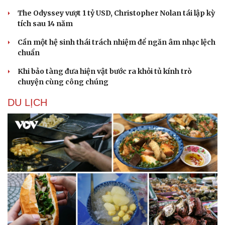
The Odyssey vượt 1 tỷ USD, Christopher Nolan tái lập kỳ
tích sau 14 năm
Cần một hệ sinh thái trách nhiệm để ngăn âm nhạc lệch
chuẩn
Khi bảo tàng đưa hiện vật bước ra khỏi tủ kính trò
chuyện cùng công chúng
DU LỊCH
Văn hóa
Giải trí
Sân khấu - Điện ảnh
Nghệ sĩ
Văn học
Thời trang
Âm nhạc
Sao Việt
Di sản