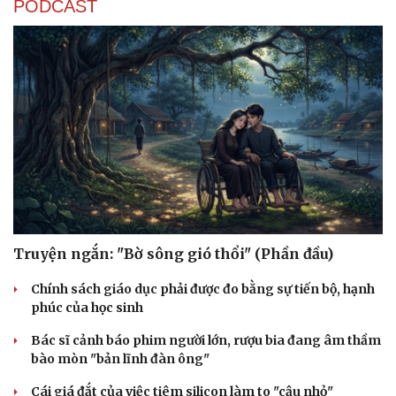
PODCAST
Truyện ngắn: "Bờ sông gió thổi" (Phần đầu)
Chính sách giáo dục phải được đo bằng sự tiến bộ, hạnh
phúc của học sinh
Bác sĩ cảnh báo phim người lớn, rượu bia đang âm thầm
bào mòn "bản lĩnh đàn ông"
Cái giá đắt của việc tiêm silicon làm to "cậu nhỏ"