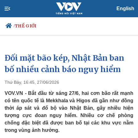
English
THẾ GIỚI
/
Đối mặt bão kép, Nhật Bản ban
Chính trị
Xã hội
Đảng
Tin 24h
bố nhiều cảnh báo nguy hiểm
Tổ chức nhân sự
Dự báo thời tiết
Quốc hội
Giáo dục
Thứ Bảy, 16:45, 27/06/2026
Nhận diện sự thật
Dấu ấn VOV
Việc làm
VOV.VN - Bắt đầu từ sáng 27/6, hai cơn bão rất mạnh
Biển đảo
có tên quốc tế là Mekkhala và Higos đã gần như đồng
thời áp sát và đổ bộ vào Nhật Bản, gây nhiều hiện
tượng cực đoan nguy hiểm. Nhiều cơ chế phòng
chống đặc biệt đã được ban bố tại các khu vực nằm
trong vùng ảnh hưởng.