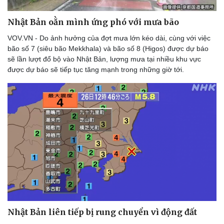
Thể thao
Ô tô - Xe máy
Bóng đá
Ô tô
Nhật Bản oằn mình ứng phó với mưa bão
Lịch thi đấu bóng đá
Xe máy
VOV.VN - Do ảnh hưởng của đợt mưa lớn kéo dài, cùng với việc
Thế giới thể thao
Tư vấn
bão số 7 (siêu bão Mekkhala) và bão số 8 (Higos) được dự báo
eSports
sẽ lần lượt đổ bộ vào Nhật Bản, lượng mưa tại nhiều khu vực
Hậu trường
được dự báo sẽ tiếp tục tăng mạnh trong những giờ tới.
Nhật Bản liên tiếp bị rung chuyển vì động đất