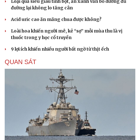
Loại quả siêu giàu tinh bột, ăn xanh vẫn bổ dưỡng đủ
đường lại không lo tăng cân
Acid uric cao ăn măng chua được không?
Loài hoa khiến người mê, kẻ “sợ” mỗi mùa thu là vị
thuốc trong y học cổ truyền
9 lợi ích khiến nhiều người bất ngờ từ thịt ếch
QUAN SÁT