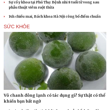
Sự cố y khoa tại Phú Thọ: Bệnh nhi 8 tuổi tử vong sau
Hạt giống tâm hồn
phẫu thuật viêm ruột thừa
14h chiều mai, Bách khoa Hà Nội công bố điểm chuẩn
SỨC KHỎE
Vỏ chanh đông lạnh có tác dụng gì? Sự thật có thể
khiến bạn bất ngờ