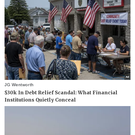
Vụ án
Vũ khí
Tin nóng
Việt Nam
Tư vấn luật
Phân tích