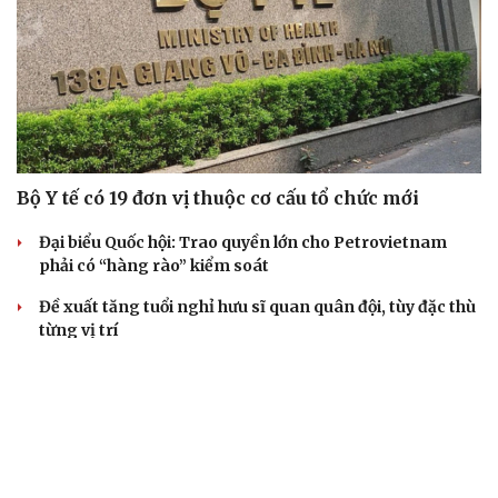
Bộ Y tế có 19 đơn vị thuộc cơ cấu tổ chức mới
Đại biểu Quốc hội: Trao quyền lớn cho Petrovietnam
phải có “hàng rào” kiểm soát
Đề xuất tăng tuổi nghỉ hưu sĩ quan quân đội, tùy đặc thù
từng vị trí
Đại tướng Phan Văn Giang: Cấp phép UAV phải gắn với
định danh để bảo vệ bầu trời
ĐBQH đề xuất nhiều giải pháp hoàn thiện Luật phòng
chống vũ khí hủy diệt hàng loạt