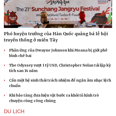
Phó huyện trưởng của Hàn Quốc quảng bá lễ hội
truyền thống ở miền Tây
Phản ứng của Dwayne Johnson khi Moana bị giới phê
bình chê bai
The Odyssey vượt 1 tỷ USD, Christopher Nolan tái lập kỳ
tích sau 14 năm
Cần một hệ sinh thái trách nhiệm để ngăn âm nhạc lệch
chuẩn
Khi bảo tàng đưa hiện vật bước ra khỏi tủ kính trò
chuyện cùng công chúng
DU LỊCH