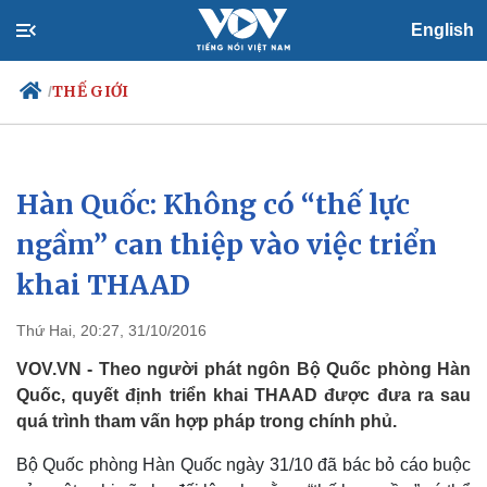
English
THẾ GIỚI
/
Hàn Quốc: Không có “thế lực
Chính trị
Xã hội
Đảng
Tin 24h
ngầm” can thiệp vào việc triển
Tổ chức nhân sự
Dự báo thời tiết
khai THAAD
Quốc hội
Giáo dục
Nhận diện sự thật
Dấu ấn VOV
Việc làm
Thứ Hai, 20:27, 31/10/2016
Biển đảo
VOV.VN - Theo người phát ngôn Bộ Quốc phòng Hàn
Quốc, quyết định triển khai THAAD được đưa ra sau
quá trình tham vấn hợp pháp trong chính phủ.
Bộ Quốc phòng Hàn Quốc ngày 31/10 đã bác bỏ cáo buộc