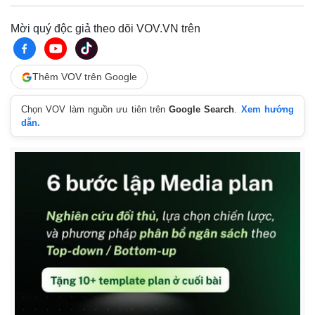
Mời quý độc giả theo dõi VOV.VN trên
Thêm VOV trên Google
Chọn VOV làm nguồn ưu tiên trên
Google Search
.
Xem hướng
dẫn.
Thế giới
Multimedia
Quan sát
Video
Cuộc sống đó đây
Ảnh
Hồ sơ
E-Magazine
Infographic