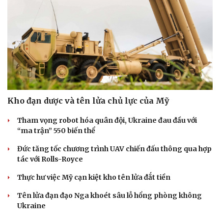
Kho đạn dược và tên lửa chủ lực của Mỹ
Tham vọng robot hóa quân đội, Ukraine đau đầu với
Doanh nghiệp
Công nghệ
“ma trận” 550 biến thể
Thông tin doanh nghiệp
Sành điệu
Doanh nghiệp 24h
Tin Công nghệ
Đức tăng tốc chương trình UAV chiến đấu thông qua hợp
Doanh nhân
Trải nghiệm
tác với Rolls-Royce
Vì cộng đồng
Chuyển đổi số
Thực hư việc Mỹ cạn kiệt kho tên lửa đắt tiền
Tên lửa đạn đạo Nga khoét sâu lỗ hổng phòng không
Ukraine