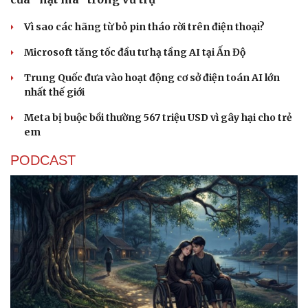
Vì sao các hãng từ bỏ pin tháo rời trên điện thoại?
Microsoft tăng tốc đầu tư hạ tầng AI tại Ấn Độ
Trung Quốc đưa vào hoạt động cơ sở điện toán AI lớn
nhất thế giới
Meta bị buộc bồi thường 567 triệu USD vì gây hại cho trẻ
em
PODCAST
Sức khỏe
Đời sống
Dinh dưỡng - món ngon
Nhà đẹp
Cây thuốc
Blog
Sản phụ khoa
Tình yêu - Gia đình
Nhi khoa
Nam khoa
Làm đẹp - giảm cân
Phòng mạch online
Ăn sạch sống khỏe