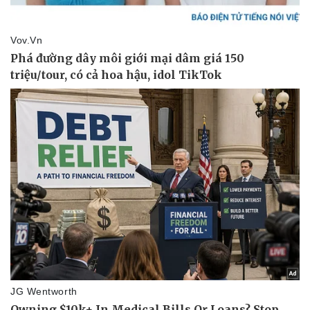
Kinh tế
Thị trường
Bất động sản
Giá vàng
Khởi nghiệp
Tiêu dùng
Tỷ giá
Chứng khoán
Giá cà phê