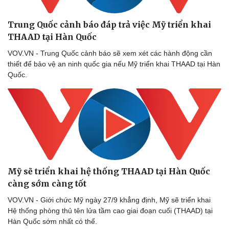
Trung Quốc cảnh báo đáp trả việc Mỹ triển khai
THAAD tại Hàn Quốc
VOV.VN - Trung Quốc cảnh báo sẽ xem xét các hành động cần
thiết để bảo vệ an ninh quốc gia nếu Mỹ triển khai THAAD tại Hàn
Quốc.
Thể thao
Ô tô - Xe máy
Bóng đá
Ô tô
Lịch thi đấu bóng đá
Xe máy
Thế giới thể thao
Tư vấn
eSports
Mỹ sẽ triển khai hệ thống THAAD tại Hàn Quốc
Hậu trường
càng sớm càng tốt
VOV.VN - Giới chức Mỹ ngày 27/9 khẳng định, Mỹ sẽ triển khai
Hệ thống phòng thủ tên lửa tầm cao giai đoạn cuối (THAAD) tại
Hàn Quốc sớm nhất có thể.