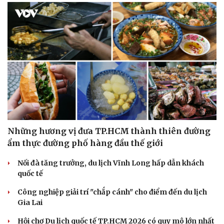
Những hương vị đưa TP.HCM thành thiên đường
ẩm thực đường phố hàng đầu thế giới
Nối đà tăng trưởng, du lịch Vĩnh Long hấp dẫn khách
Văn hóa
Giải trí
quốc tế
Sân khấu - Điện ảnh
Nghệ sĩ
Văn học
Thời trang
Công nghiệp giải trí "chắp cánh" cho điểm đến du lịch
Âm nhạc
Sao Việt
Gia Lai
Di sản
Hội chợ Du lịch quốc tế TP.HCM 2026 có quy mô lớn nhất