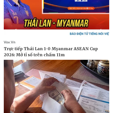
Pháp luật
Quân sự - Quốc phòng
Vụ án
Vũ khí
Tin nóng
Việt Nam
Tư vấn luật
Phân tích