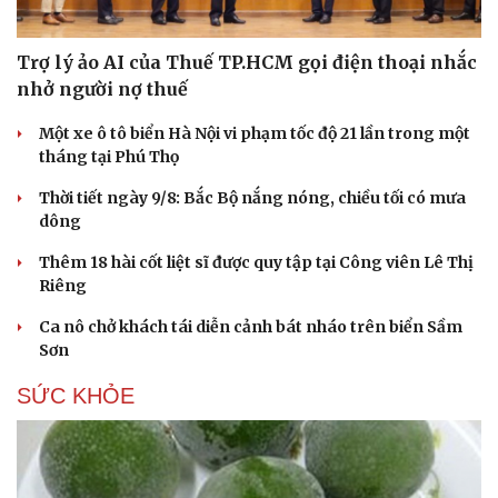
Trợ lý ảo AI của Thuế TP.HCM gọi điện thoại nhắc
nhở người nợ thuế
Một xe ô tô biển Hà Nội vi phạm tốc độ 21 lần trong một
tháng tại Phú Thọ
Thời tiết ngày 9/8: Bắc Bộ nắng nóng, chiều tối có mưa
dông
Thêm 18 hài cốt liệt sĩ được quy tập tại Công viên Lê Thị
Riêng
Ca nô chở khách tái diễn cảnh bát nháo trên biển Sầm
Sơn
Du lịch
Podcast
SỨC KHỎE
Tư vấn
Câu chuyện thời sự
Săn Tour
Đọc truyện đêm khuya
check-in
Cửa sổ tình yêu
Kể chuyện cho bé
Hạt giống tâm hồn