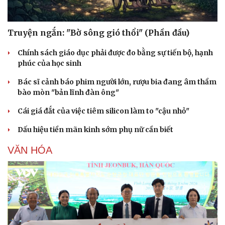
Truyện ngắn: "Bờ sông gió thổi" (Phần đầu)
Chính sách giáo dục phải được đo bằng sự tiến bộ, hạnh
phúc của học sinh
Bác sĩ cảnh báo phim người lớn, rượu bia đang âm thầm
bào mòn "bản lĩnh đàn ông"
Cái giá đắt của việc tiêm silicon làm to "cậu nhỏ"
Dấu hiệu tiền mãn kinh sớm phụ nữ cần biết
VĂN HÓA