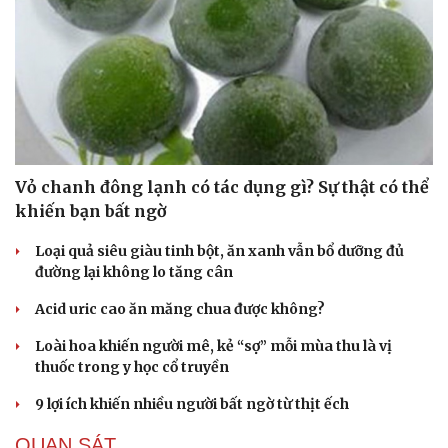
Vỏ chanh đông lạnh có tác dụng gì? Sự thật có thể
khiến bạn bất ngờ
Loại quả siêu giàu tinh bột, ăn xanh vẫn bổ dưỡng đủ
đường lại không lo tăng cân
Acid uric cao ăn măng chua được không?
Loài hoa khiến người mê, kẻ “sợ” mỗi mùa thu là vị
thuốc trong y học cổ truyền
9 lợi ích khiến nhiều người bất ngờ từ thịt ếch
QUAN SÁT