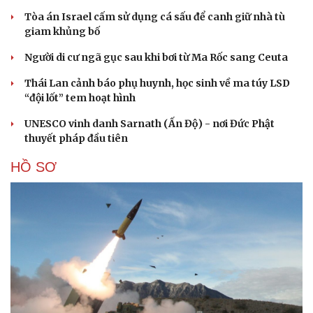
Tòa án Israel cấm sử dụng cá sấu để canh giữ nhà tù
giam khủng bố
Người di cư ngã gục sau khi bơi từ Ma Rốc sang Ceuta
Thái Lan cảnh báo phụ huynh, học sinh về ma túy LSD
“đội lốt” tem hoạt hình
UNESCO vinh danh Sarnath (Ấn Độ) - nơi Đức Phật
thuyết pháp đầu tiên
HỒ SƠ