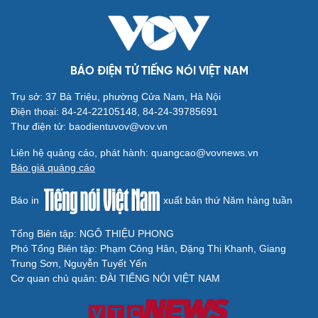
Tòa án Israel cấm sử dụng cá sấu để canh giữ nhà
tù giam khủng bố
Người di cư ngã gục sau khi bơi từ Ma Rốc sang Ceuta
Thái Lan cảnh báo phụ huynh, học sinh về ma túy LSD
“đội lốt” tem hoạt hình
UNESCO vinh danh Sarnath (Ấn Độ) - nơi Đức Phật
thuyết pháp đầu tiên
Trung Quốc đạt đột phá trong phát triển lúa lai vô tính
HỒ SƠ
Lý do ông Trump được xem là tư lệnh chiến lược
hiệu quả
Chiến lược lợi hại của Iran nhằm làm suy yếu Mỹ và Tổng
thống Trump