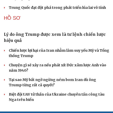
Lỗ hổng khiến phòng không Ukraine đuối sức trước
mưa tên lửa Nga
Hai điểm nóng Iran và Ukraine làm trầm trọng thêm
khủng hoảng năng lượng toàn cầu
Iran tranh thủ “khoảng ngừng” giao tranh với Mỹ để
củng cố sức mạnh quân sự
CUỘC SỐNG ĐÓ ĐÂY