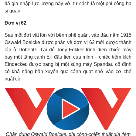
đã gia nhập lực lượng này với tư cách là một phi công hạ
sĩ quan.
Thế giới
Multimedia
Đơn vị 62
Quan sát
Video
Sau một đợt vật lộn với bệnh phế quản, vào đầu năm 1915
Cuộc sống đó đây
Ảnh
Oswald Boelcke được phân về đơn vị 62 mới được thành
Hồ sơ
E-Magazine
lập ở Döberitz. Tại đó Tony Fokker trình diễn chiếc máy
Infographic
bay một tầng cánh E-I đầu tiên của mình – chiếc tiêm kích
Eindecker, được trang bị một súng máy Spandau cố định
có khả năng bắn xuyên qua cánh quạt nhờ vào cơ chế
ngắt cò.
Chân dung
Oswald Boelcke,
phi công-chiến thuật gia tiêm