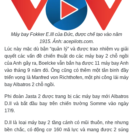
Máy bay Fokker E.III của Đức, được chế tạo vào năm
1915. Ảnh: acepilots.com.
Lúc này mặc dù bận “quản lý” và được trao nhiệm vụ giải
quyết các vấn đề chiến thuật do các máy bay 2 chỗ ngồi
của Anh gây ra, Boelcke vẫn bắn hạ được 11 máy bay Anh
Pháp luật
Quân sự - Quốc phòng
vào tháng 9 năm đó. Ông cũng có thêm một tân binh đầy
Vụ án
Vũ khí
triển vọng là Manfred von Richthofen, một phi công lái máy
Tin nóng
Việt Nam
bay Albatros 2 chỗ ngồi.
Tư vấn luật
Phân tích
Phi đoàn Jasta 2 được trang bị các máy bay mới Albatros
D.II và bắt đầu bay trên chiến trường Somme vào ngày
17/9.
D.II là loại máy bay 2 tầng cánh có mũi thuôn, nhẹ nhưng
bền chắc, có động cơ 160 mã lực và mang được 2 súng