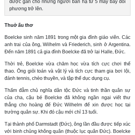
được gắn cho những người bắn hạ từ 5 máy bay đối
phương trở lên.
Thuở ấu thơ
Boelcke sinh năm 1891 trong một gia đình giáo viên. Các
anh trai của ông, Wilhelm và Friederich, sinh ở Argentina.
Đến năm 1891 cả gia đình Boelcke đã trở lại Halle, Đức.
Thời trẻ, Boelcke vừa chăm học vừa tích cực chơi thể
thao. Ông giỏi toán và vật lý và tích cực tham gia bơi lội,
đánh tennis, chèo thuyền, và tập thể dục dụng cụ.
Thấm đẫm chủ nghĩa dân tộc Đức và tinh thần quân sự
của cha, cậu bé Boelcke đã không ngần ngại viết thư
thẳng cho hoàng đế Đức Wilhelm để xin được học tại
trường quân sự. Khi đó cậu mới chỉ 13 tuổi.
Tại thành phố Darmstadt (Đức), ông lần đầu được tiếp xúc
với binh chủng không quân (thuộc lục quân Đức). Boelcke