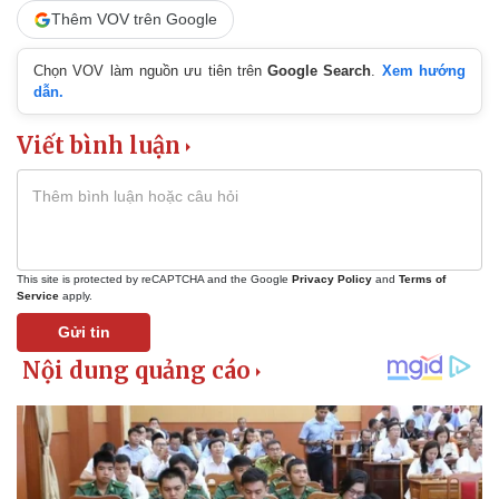
Thêm VOV trên Google
Chọn VOV làm nguồn ưu tiên trên
Google Search
.
Xem hướng
dẫn.
Viết bình luận
This site is protected by reCAPTCHA and the Google
Privacy Policy
and
Terms of
Service
apply.
Gửi tin
Doanh nghiệp
Công nghệ
Thông tin doanh nghiệp
Sành điệu
Doanh nghiệp 24h
Tin Công nghệ
Doanh nhân
Trải nghiệm