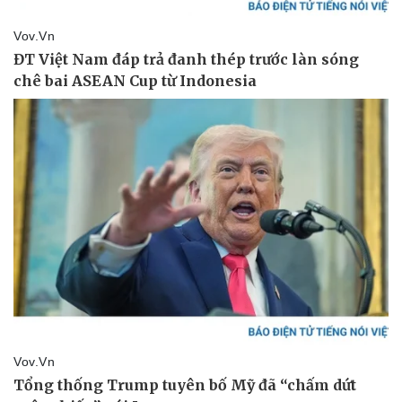
Sức khỏe
Đời sống
Dinh dưỡng - món ngon
Nhà đẹp
Cây thuốc
Blog
Sản phụ khoa
Tình yêu - Gia đình
Nhi khoa
Nam khoa
Làm đẹp - giảm cân
Phòng mạch online
Ăn sạch sống khỏe