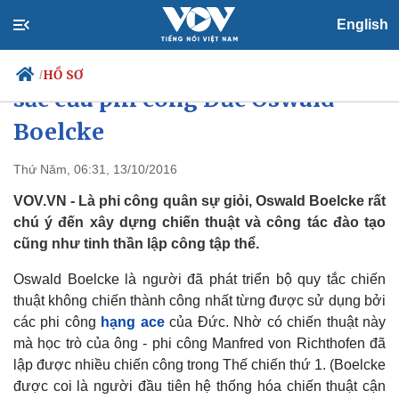
English
Chiến thuật không chiến xuất
HỒ SƠ
/
sắc của phi công Đức Oswald
Boelcke
Chính trị
Xã hội
Thứ Năm, 06:31, 13/10/2016
Đảng
Tin 24h
VOV.VN - Là phi công quân sự giỏi, Oswald Boelcke rất
Tổ chức nhân sự
Dự báo thời tiết
chú ý đến xây dựng chiến thuật và công tác đào tạo
Quốc hội
Giáo dục
cũng như tinh thần lập công tập thể.
Nhận diện sự thật
Dấu ấn VOV
Việc làm
Oswald Boelcke là người đã phát triển bộ quy tắc chiến
Biển đảo
thuật không chiến thành công nhất từng được sử dụng bởi
các phi công
hạng ace
của Đức. Nhờ có chiến thuật này
mà học trò của ông - phi công Manfred von Richthofen đã
lập được nhiều chiến công trong Thế chiến thứ 1. (Boelcke
được coi là người đầu tiên hệ thống hóa chiến thuật cận