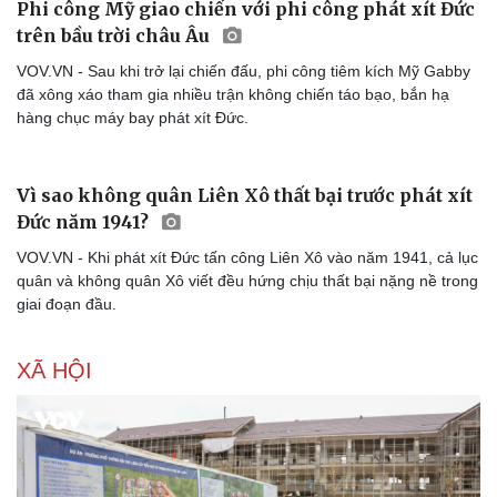
VOV.VN - Ban đầu, không quân Liên Xô lép vế trước đối thủ phát
xít Đức. Nhưng sau đó, nhờ vào nhiều bài học xương máu và nỗ
lực lớn, họ đã đảo ngược tình thế.
Phi công Mỹ giao chiến với phi công phát xít Đức
trên bầu trời châu Âu
VOV.VN - Sau khi trở lại chiến đấu, phi công tiêm kích Mỹ Gabby
đã xông xáo tham gia nhiều trận không chiến táo bạo, bắn hạ
hàng chục máy bay phát xít Đức.
Vì sao không quân Liên Xô thất bại trước phát xít
Đức năm 1941?