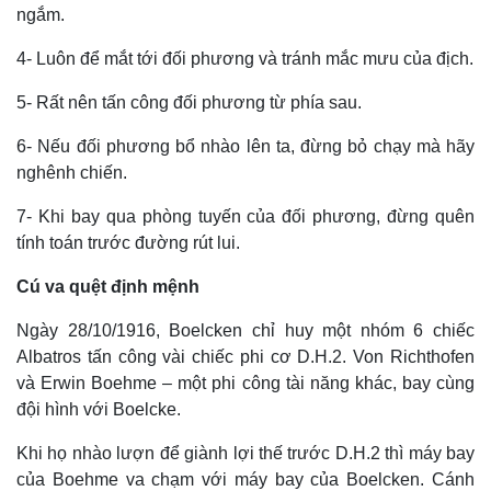
ngắm.
4- Luôn để mắt tới đối phương và tránh mắc mưu của địch.
Thể thao
Ô tô - Xe máy
Bóng đá
Ô tô
5- Rất nên tấn công đối phương từ phía sau.
Lịch thi đấu bóng đá
Xe máy
Thế giới thể thao
Tư vấn
6- Nếu đối phương bổ nhào lên ta, đừng bỏ chạy mà hãy
eSports
nghênh chiến.
Hậu trường
7- Khi bay qua phòng tuyến của đối phương, đừng quên
tính toán trước đường rút lui.
Cú va quệt định mệnh
Ngày 28/10/1916, Boelcken chỉ huy một nhóm 6 chiếc
Albatros tấn công vài chiếc phi cơ D.H.2. Von Richthofen
và Erwin Boehme – một phi công tài năng khác, bay cùng
đội hình với Boelcke.
Khi họ nhào lượn để giành lợi thế trước D.H.2 thì máy bay
của Boehme va chạm với máy bay của Boelcken. Cánh