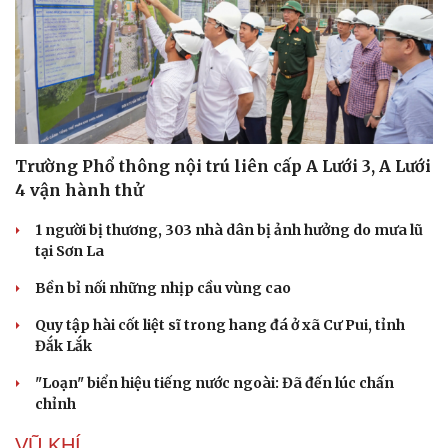
VOV.VN - Khi phát xít Đức tấn công Liên Xô vào năm 1941, cả lục
quân và không quân Xô viết đều hứng chịu thất bại nặng nề trong
giai đoạn đầu.
XÃ HỘI
Trường Phổ thông nội trú liên cấp A Lưới 3, A Lưới
4 vận hành thử
Du lịch
Podcast