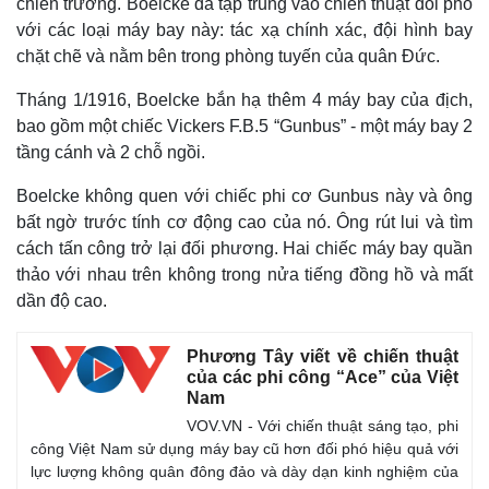
chiến trường. Boelcke đã tập trung vào chiến thuật đối phó
với các loại máy bay này: tác xạ chính xác, đội hình bay
chặt chẽ và nằm bên trong phòng tuyến của quân Đức.
Tháng 1/1916, Boelcke bắn hạ thêm 4 máy bay của địch,
bao gồm một chiếc Vickers F.B.5 “Gunbus” - một máy bay 2
tầng cánh và 2 chỗ ngồi.
Boelcke không quen với chiếc phi cơ Gunbus này và ông
bất ngờ trước tính cơ động cao của nó. Ông rút lui và tìm
cách tấn công trở lại đối phương. Hai chiếc máy bay quần
thảo với nhau trên không trong nửa tiếng đồng hồ và mất
dần độ cao.
Phương Tây viết về chiến thuật
của các phi công “Ace” của Việt
Nam
Kinh tế
Thị trường
VOV.VN - Với chiến thuật sáng tạo, phi
Bất động sản
Giá vàng
công Việt Nam sử dụng máy bay cũ hơn đối phó hiệu quả với
Khởi nghiệp
Tiêu dùng
lực lượng không quân đông đảo và dày dạn kinh nghiệm của
Tỷ giá