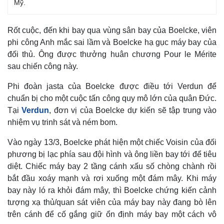
Mỹ.
Chứng khoán
Giá cà phê
Rốt cuộc, đến khi bay qua vùng sân bay của Boelcke, viên
phi công Anh mắc sai lầm và Boelcke hạ gục máy bay của
đối thủ. Ông được thưởng huân chương Pour le Mérite
sau chiến công này.
Phi đoàn jasta của Boelcke được điều tới Verdun để
chuẩn bị cho một cuộc tấn công quy mô lớn của quân Đức.
Tại
Verdun
, đơn vị của Boelcke dự kiến sẽ tập trung vào
nhiệm vụ trinh sát và ném bom.
Vào ngày 13/3, Boelcke phát hiện một chiếc Voisin của đối
phương bị lạc phía sau đội hình và ông liền bay tới để tiêu
diệt. Chiếc máy bay 2 tầng cánh xấu số chòng chành rồi
bắt đầu xoáy mạnh và rơi xuống một đám mây. Khi máy
bay này ló ra khỏi đám mây, thì Boelcke chứng kiến cảnh
tượng xạ thủ/quan sát viên của máy bay này đang bò lên
trên cánh để cố gắng giữ ổn định máy bay một cách vô