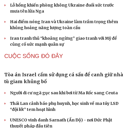
Mỹ để củng cố sức mạnh quân sự
Lý do ông Trump được xem là tư lệnh chiến lược hiệu
quả
Mỹ hủy kế hoạch tấn công Iran: Bước lùi chiến thuật hay
nước cờ của ông Trump?
Kịch bản nguy hiểm khi cuộc chiến Iran tác động qua lại
với xung đột Ukraine
Chiến lược lợi hại của Iran nhằm làm suy yếu Mỹ và Tổng
thống Trump
Cải chính
QUAN SÁT
Đột phá hiếm hoi tại Gaza giữa những hoài nghi
Mỹ sẽ có học thuyết hạt nhân mới đối phó với Trung
Quốc và Nga