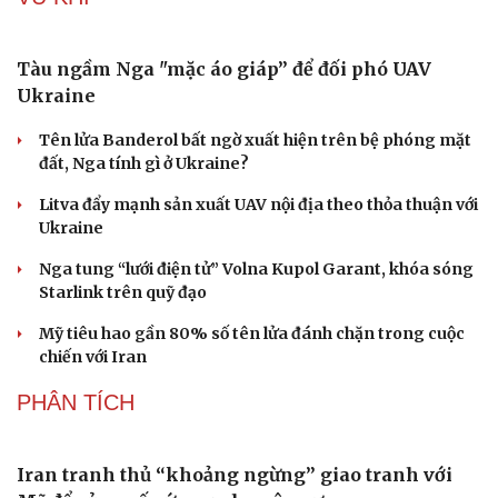
Tư vấn
Câu chuyện thời sự
1 người bị thương, 303 nhà dân bị ảnh hưởng do mưa lũ
Săn Tour
Đọc truyện đêm khuya
tại Sơn La
check-in
Cửa sổ tình yêu
Kể chuyện cho bé
Bền bỉ nối những nhịp cầu vùng cao
Hạt giống tâm hồn
Quy tập hài cốt liệt sĩ trong hang đá ở xã Cư Pui, tỉnh
Đắk Lắk
"Loạn" biển hiệu tiếng nước ngoài: Đã đến lúc chấn
chỉnh
VŨ KHÍ