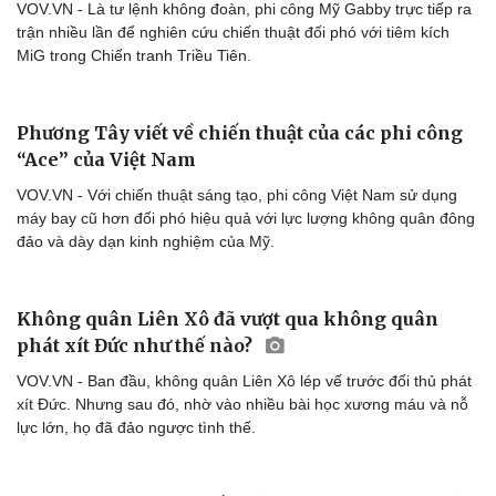
VOV.VN - Là tư lệnh không đoàn, phi công Mỹ Gabby trực tiếp ra
trận nhiều lần để nghiên cứu chiến thuật đối phó với tiêm kích
MiG trong Chiến tranh Triều Tiên.
Phương Tây viết về chiến thuật của các phi công
Văn hóa
Giải trí
“Ace” của Việt Nam
Sân khấu - Điện ảnh
Nghệ sĩ
VOV.VN - Với chiến thuật sáng tạo, phi công Việt Nam sử dụng
Văn học
Thời trang
máy bay cũ hơn đối phó hiệu quả với lực lượng không quân đông
Âm nhạc
Sao Việt
đảo và dày dạn kinh nghiệm của Mỹ.
Di sản
Không quân Liên Xô đã vượt qua không quân
phát xít Đức như thế nào?