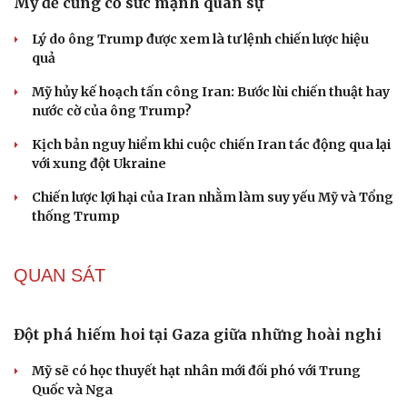
Tàu ngầm Nga "mặc áo giáp” để đối phó UAV
Ukraine
Tên lửa Banderol bất ngờ xuất hiện trên bệ phóng mặt
đất, Nga tính gì ở Ukraine?
Litva đẩy mạnh sản xuất UAV nội địa theo thỏa thuận với
Ukraine
Nga tung “lưới điện tử” Volna Kupol Garant, khóa sóng
Starlink trên quỹ đạo
Mỹ tiêu hao gần 80% số tên lửa đánh chặn trong cuộc
chiến với Iran
PHÂN TÍCH
Iran tranh thủ “khoảng ngừng” giao tranh với