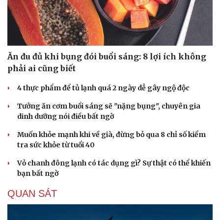
Tìm thấy người mất tích trong vụ sạt lở tại xã Chế Tạo
(Lào Cai)
SỨC KHỎE
Ăn đu đủ khi bụng đói buổi sáng: 8 lợi ích không
phải ai cũng biết
4 thực phẩm để tủ lạnh quá 2 ngày dễ gây ngộ độc
Cải chính
Tưởng ăn cơm buổi sáng sẽ "nặng bụng", chuyên gia