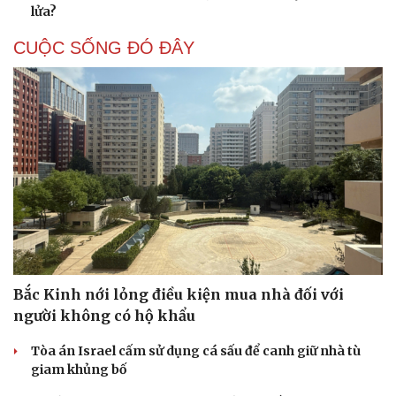
Mỹ gấp rút tăng sản xuất vũ khí vì chiến sự Iran
Nga và Ukraine chạy đua tác chiến trên không, dò tìm
“tử huyệt” của đối phương
“Yết hầu” Hormuz thành con bài của Iran, tàu chiến Mỹ
bị đặt trước lằn ranh đỏ
Tên lửa đạn đạo Nga khoét sâu lỗ hổng phòng không
Ukraine
Vì sao ông Trump “nóng mặt” trước tin Mỹ thiếu tên
lửa?
CUỘC SỐNG ĐÓ ĐÂY