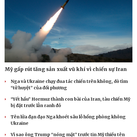
dinh dưỡng nói điều bất ngờ
Muốn khỏe mạnh khi về già, đừng bỏ qua 8 chỉ số kiểm
tra sức khỏe từ tuổi 40
Vỏ chanh đông lạnh có tác dụng gì? Sự thật có thể khiến
bạn bất ngờ
QUAN SÁT