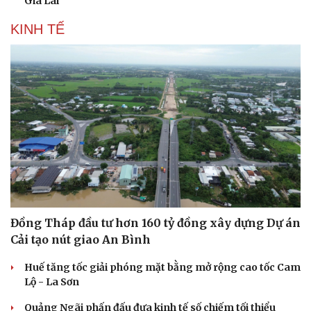
Vì sao lượng khách Philippines đến Việt Nam tăng
trưởng vượt bậc?
Những hương vị đưa TP.HCM thành thiên đường ẩm
thực đường phố hàng đầu thế giới
Nối đà tăng trưởng, du lịch Vĩnh Long hấp dẫn khách
quốc tế
Công nghiệp giải trí "chắp cánh" cho điểm đến du lịch
Gia Lai
KINH TẾ
Du lịch
Podcast
Tư vấn
Câu chuyện thời sự
Săn Tour
Đọc truyện đêm khuya
check-in
Cửa sổ tình yêu
Kể chuyện cho bé