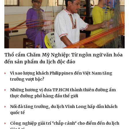
“Tiếp sức” cho công nghiệp văn hóa: Phát huy hiệu quả
Quỹ Văn hóa, nghệ thuật
Phó huyện trưởng của Hàn Quốc quảng bá lễ hội truyền
thống ở miền Tây
DU LỊCH
Thổ cẩm Chăm Mỹ Nghiệp: Từ ngôn ngữ văn hóa
đến sản phẩm du lịch độc đáo