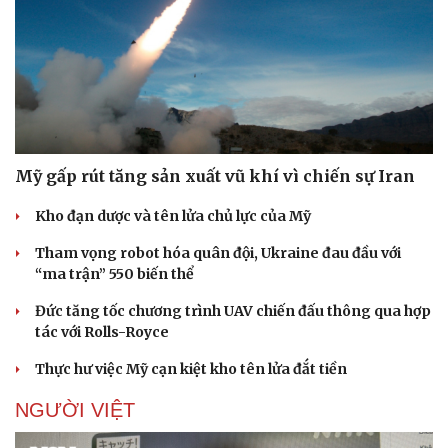
| FPT Online
Báo điện tử VOV
QUÂN SỰ - QUỐC PHÒNG
Mỹ gấp rút tăng sản xuất vũ khí vì chiến sự Iran
Kho đạn dược và tên lửa chủ lực của Mỹ