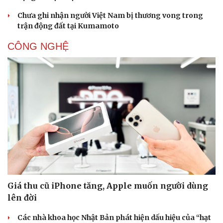
Truyền thông Nhật Bản ca ngợi công dân Việt
Nam cứu người trong động đất
Động đất ở Nhật Bản: Việt Nam kịp thời triển khai các
biện pháp bảo hộ công dân
Một công dân Việt Nam thiệt mạng do động đất tại miền
Nam Nhật Bản
Chưa có thông tin về người Việt Nam bị thương vong do
động đất tại Nhật Bản
Chưa ghi nhận người Việt Nam bị thương vong trong
trận động đất tại Kumamoto
CÔNG NGHỆ