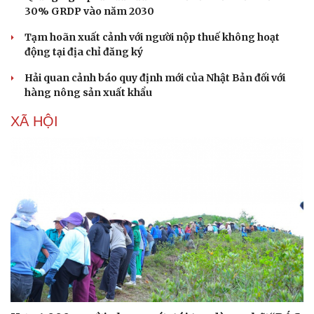
Hạt giống tâm hồn
Đồng Tháp đầu tư hơn 160 tỷ đồng xây dựng Dự án
Cải tạo nút giao An Bình
Huế tăng tốc giải phóng mặt bằng mở rộng cao tốc Cam
Lộ - La Sơn
Quảng Ngãi phấn đấu đưa kinh tế số chiếm tối thiểu
30% GRDP vào năm 2030
Tạm hoãn xuất cảnh với người nộp thuế không hoạt
động tại địa chỉ đăng ký
Hải quan cảnh báo quy định mới của Nhật Bản đối với
hàng nông sản xuất khẩu
XÃ HỘI