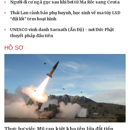
Bắc Kinh nới lỏng điều kiện mua nhà đối với
người không có hộ khẩu
Tòa án Israel cấm sử dụng cá sấu để canh giữ nhà tù
giam khủng bố
Người di cư ngã gục sau khi bơi từ Ma Rốc sang Ceuta
Thái Lan cảnh báo phụ huynh, học sinh về ma túy LSD
“đội lốt” tem hoạt hình
UNESCO vinh danh Sarnath (Ấn Độ) - nơi Đức Phật
thuyết pháp đầu tiên
HỒ SƠ