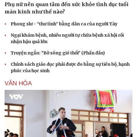
Phụ nữ nên quan tâm đến sức khỏe tình dục tuổi
mãn kinh như thế nào?
Văn hóa
Giải trí
Phong slư - “thư tình” bằng dân ca của người Tày
Sân khấu - Điện ảnh
Nghệ sĩ
Ngại khám bệnh, nhiều người tự chữa bệnh xã hội rồi
Văn học
Thời trang
nhận hậu quả lớn
Âm nhạc
Sao Việt
Di sản
Truyện ngắn: "Bờ sông gió thổi" (Phần đầu)
Chính sách giáo dục phải được đo bằng sự tiến bộ, hạnh