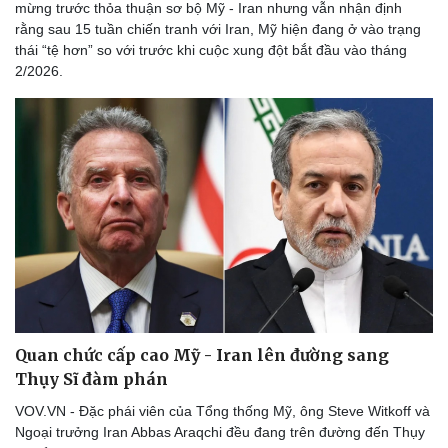
mừng trước thỏa thuận sơ bộ Mỹ - Iran nhưng vẫn nhận định
rằng sau 15 tuần chiến tranh với Iran, Mỹ hiện đang ở vào trạng
thái “tệ hơn” so với trước khi cuộc xung đột bắt đầu vào tháng
2/2026.
Doanh nghiệp
Công nghệ
Thông tin doanh nghiệp
Sành điệu
Doanh nghiệp 24h
Tin Công nghệ
Doanh nhân
Trải nghiệm
Vì cộng đồng
Chuyển đổi số
Quan chức cấp cao Mỹ - Iran lên đường sang
Thụy Sĩ đàm phán
VOV.VN - Đặc phái viên của Tổng thống Mỹ, ông Steve Witkoff và
Ngoại trưởng Iran Abbas Araqchi đều đang trên đường đến Thụy