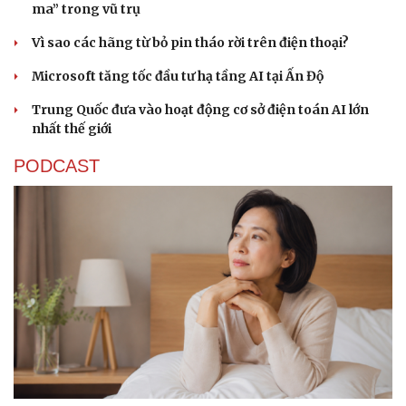
Giá thu cũ iPhone tăng, Apple muốn người dùng
lên đời
Các nhà khoa học Nhật Bản phát hiện dấu hiệu của “hạt
ma” trong vũ trụ
Vì sao các hãng từ bỏ pin tháo rời trên điện thoại?
Microsoft tăng tốc đầu tư hạ tầng AI tại Ấn Độ
Trung Quốc đưa vào hoạt động cơ sở điện toán AI lớn
nhất thế giới
PODCAST