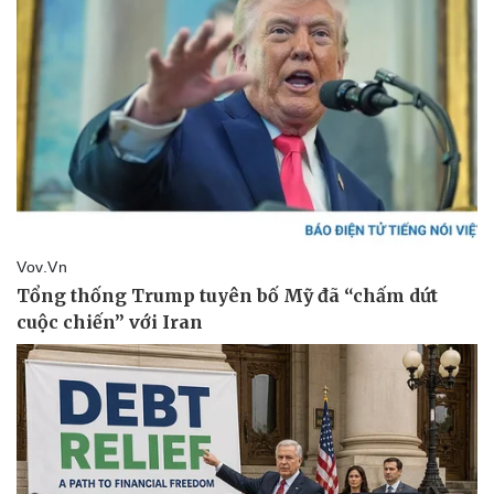
Vụ án
Vũ khí
Tin nóng
Việt Nam
Tư vấn luật
Phân tích