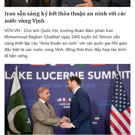
Thể thao
Ô tô - Xe máy
Bóng đá
Ô tô
Iran sẵn sàng ký kết thỏa thuận an ninh với các
Lịch thi đấu bóng đá
Xe máy
nước vùng Vịnh
Thế giới thể thao
Tư vấn
VOV.VN - Chủ tịch Quốc hội, trưởng đoàn đàm phán Iran
eSports
Mohammad Bagher Ghalibaf ngày 24/6 tuyên bố Tehran sẵn
Hậu trường
sàng thiết lập các “thỏa thuận an ninh” với các quốc gia Hồi giáo,
đặc biệt là các nước vùng Vịnh, đồng thời thúc đẩy hợp tác kinh
tế bền vững.