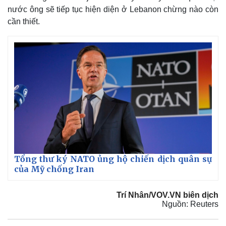
nước ông sẽ tiếp tục hiện diện ở Lebanon chừng nào còn
cần thiết.
Thế giới
Multimedia
Tổng thư ký NATO ủng hộ chiến dịch quân sự
Quan sát
Video
của Mỹ chống Iran
Cuộc sống đó đây
Ảnh
Hồ sơ
E-Magazine
Infographic
Trí Nhân/VOV.VN biên dịch
Nguồn: Reuters