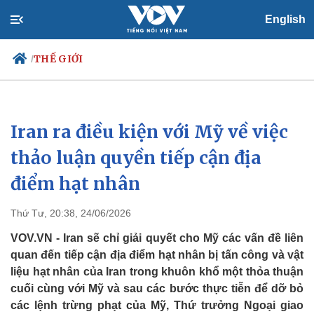
English
THẾ GIỚI
/
Iran ra điều kiện với Mỹ về việc
Chính trị
Xã hội
Đảng
Tin 24h
thảo luận quyền tiếp cận địa
Tổ chức nhân sự
Dự báo thời tiết
điểm hạt nhân
Quốc hội
Giáo dục
Nhận diện sự thật
Dấu ấn VOV
Việc làm
Thứ Tư, 20:38, 24/06/2026
Biển đảo
VOV.VN - Iran sẽ chỉ giải quyết cho Mỹ các vấn đề liên
quan đến tiếp cận địa điểm hạt nhân bị tấn công và vật
liệu hạt nhân của Iran trong khuôn khổ một thỏa thuận
cuối cùng với Mỹ và sau các bước thực tiễn để dỡ bỏ
các lệnh trừng phạt của Mỹ, Thứ trưởng Ngoại giao