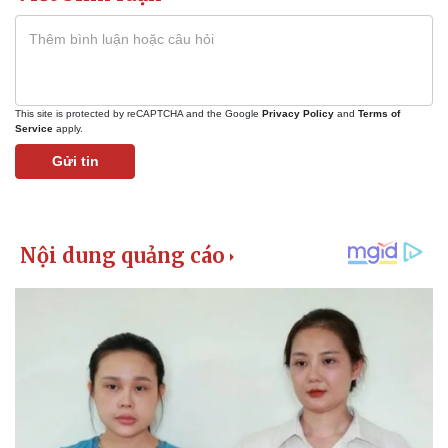
This site is protected by reCAPTCHA and the Google
Privacy Policy
and
Terms of
Service
apply.
Gửi tin
Kinh tế
Thị trường
Bất động sản
Giá vàng
Khởi nghiệp
Tiêu dùng
Tỷ giá
Chứng khoán