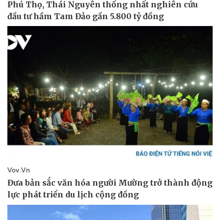
Vụ án
Vũ khí
Tin nóng
Việt Nam
Tư vấn luật
Phân tích