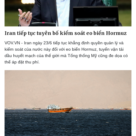
Thể thao
Ô tô - Xe máy
Bóng đá
Ô tô
Lịch thi đấu bóng đá
Xe máy
Thế giới thể thao
Tư vấn
eSports
Iran tiếp tục tuyên bố kiểm soát eo biển Hormuz
Hậu trường
VOV.VN - Iran ngày 23/6 tiếp tục khẳng định quyền quản lý và
kiểm soát của nước này đối với eo biển Hormuz, tuyến vận tải
dầu huyết mạch của thế giới mà Tổng thống Mỹ cũng đe dọa có
thể áp đặt thu phí.