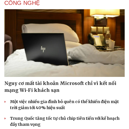
CÔNG NGHỆ
Sức khỏe
Đời sống
Dinh dưỡng - món ngon
Nhà đẹp
Cây thuốc
Blog
Sản phụ khoa
Tình yêu - Gia đình
Nhi khoa
Nam khoa
Làm đẹp - giảm cân
Nguy cơ mất tài khoản Microsoft chỉ vì kết nối
Phòng mạch online
mạng Wi-Fi khách sạn
Ăn sạch sống khỏe
Một việc nhiều gia đình bỏ quên có thể khiến điện mặt
trời giảm tới 40% hiệu suất
Trung Quốc tăng tốc tự chủ chip tiên tiến với kế hoạch
đầy tham vọng