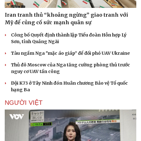
Iran tranh thủ “khoảng ngừng” giao tranh với
Mỹ để củng cố sức mạnh quân sự
Công bố Quyết định thành lập Tiểu đoàn Hỗn hợp Lý
Sơn, tỉnh Quảng Ngãi
Tàu ngầm Nga "mặc áo giáp” để đối phó UAV Ukraine
Thủ đô Moscow của Nga tăng cường phòng thủ trước
nguy cơ UAV tấn công
Đội K73 ở Tây Ninh đón Huân chương Bảo vệ Tổ quốc
hạng Ba
NGƯỜI VIỆT