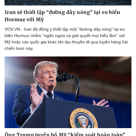
Iran sẽ thiết lập “đường dây nóng” tại eo biển
Hormuz với Mỹ
VOV.VN - Iran đã đồng ý thiết lập một “đường dây nóng” tại eo
biển Hormuz nhằm “ngăn ngừa và giải quyết mọi hiểu lầm” với
Mỹ hoặc các quốc gia khác khi tàu thuyền đi qua tuyến hàng hải
chiến lược này.
Ông Trump tuyên bố Mỹ “kiểm soát hoàn toàn”