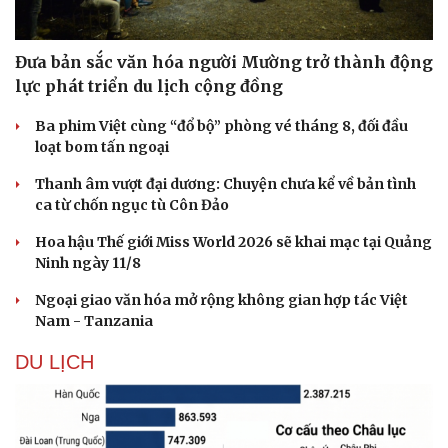
Đưa bản sắc văn hóa người Mường trở thành động
lực phát triển du lịch cộng đồng
Ba phim Việt cùng “đổ bộ” phòng vé tháng 8, đối đầu
loạt bom tấn ngoại
Thanh âm vượt đại dương: Chuyện chưa kể về bản tình
ca từ chốn ngục tù Côn Đảo
Hoa hậu Thế giới Miss World 2026 sẽ khai mạc tại Quảng
Ninh ngày 11/8
Văn hóa
Giải trí
Ngoại giao văn hóa mở rộng không gian hợp tác Việt
Nam - Tanzania
Sân khấu - Điện ảnh
Nghệ sĩ
Văn học
Thời trang
DU LỊCH
Âm nhạc
Sao Việt
Di sản