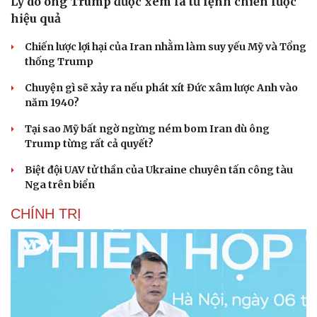
Lý do ông Trump được xem là tư lệnh chiến lược
hiệu quả
Chiến lược lợi hại của Iran nhằm làm suy yếu Mỹ và Tổng
thống Trump
Chuyện gì sẽ xảy ra nếu phát xít Đức xâm lược Anh vào
năm 1940?
Tại sao Mỹ bất ngờ ngừng ném bom Iran dù ông
Trump từng rất cả quyết?
Biệt đội UAV tử thần của Ukraine chuyên tấn công tàu
Nga trên biển
CHÍNH TRỊ