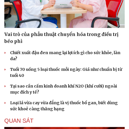
Vai trò của phẫu thuật chuyển hóa trong điều trị
béo phì
Chiết xuất đậu đen mang lại lợi ích gì cho sức khỏe, làn
da?
Tuổi 70 uống 5 loại thuốc mỗi ngày: Giá như chuẩn bị từ
tuổi 40
Tại sao cần cấm kinh doanh khí N2O (khí cười) ngoài
mục đích y tế?
Loại lá vừa cay vừa đắng là vị thuốc bổ gan, biết dùng
sức khoẻ càng thăng hạng
QUAN SÁT