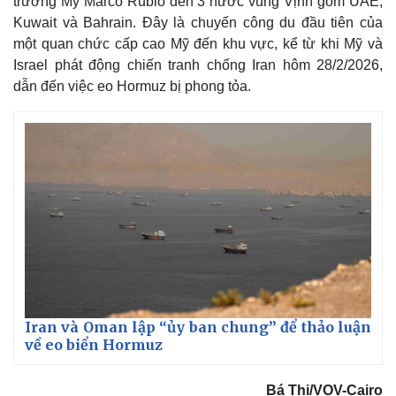
trưởng Mỹ Marco Rubio đến 3 nước vùng Vịnh gồm UAE,
Kuwait và Bahrain. Đây là chuyến công du đầu tiên của
một quan chức cấp cao Mỹ đến khu vực, kể từ khi Mỹ và
Israel phát động chiến tranh chống Iran hôm 28/2/2026,
dẫn đến việc eo Hormuz bị phong tỏa.
Iran và Oman lập “ủy ban chung” để thảo luận
về eo biển Hormuz
Bá Thi/VOV-Cairo