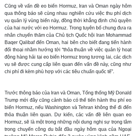
Cũng về vấn đề eo biển Hormuz, Iran và Oman ngày hôm
qua thông báo sẽ cùng nhau nghiên cứu việc thu phí dịch
vụ quản lý vùng biển này, đồng thời khẳng định chủ quyền
của hai nước với eo Hormuz. Trong tuyên bố chung đưa ra
nhân chuyến thăm của Chủ tịch Quốc hội Iran Mohammad
Baqer Qalibaf đến Oman, hai bên cho biết đang tiến hành
đối thoại nhằm hướng tới “thỏa thuận về việc quản lý hoạt
động hàng hải tại eo biển Hormuz trong tương lai, các dịch
vụ sẽ được cung cấp liên quan đến vấn đề này, cũng như
chi phí đi kèm phù hợp với các tiêu chuẩn quốc tế”.
Thế giới
Multimedia
Trước thông báo của Iran và Oman, Tổng thống Mỹ Donald
Quan sát
Video
Trump mới đây cũng cảnh báo có thể tiến hành thu phí eo
Cuộc sống đó đây
Ảnh
biển Hormuz, nếu Washington và Tehran không thể đi đến
Hồ sơ
E-Magazine
thỏa thuận liên quan. Dự kiến, các vấn đề liên quan eo
Infographic
Hormuz, sẽ là một trong những nội dung nghị sự trọng tâm
trong chuyến công du bắt đầu ngày hôm qua của Ngoại