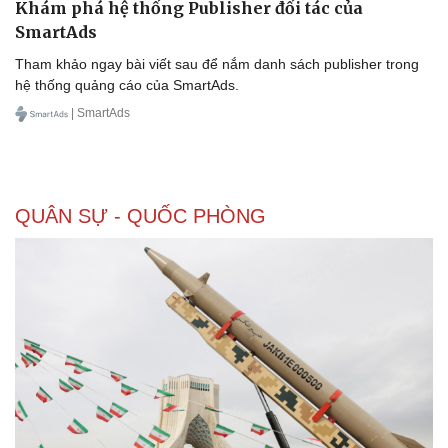
Khám phá hệ thống Publisher đối tác của
SmartAds
Tham khảo ngay bài viết sau để nắm danh sách publisher trong
hệ thống quảng cáo của SmartAds.
Doanh nghiệp
Công nghệ
| SmartAds
Thông tin doanh nghiệp
Sành điệu
Doanh nghiệp 24h
Tin Công nghệ
Doanh nhân
Trải nghiệm
Vì cộng đồng
Chuyển đổi số
QUÂN SỰ - QUỐC PHÒNG