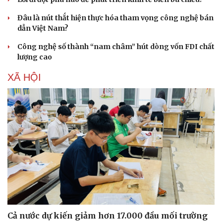
Đâu là nút thắt hiện thực hóa tham vọng công nghệ bán
dẫn Việt Nam?
Công nghệ số thành “nam châm” hút dòng vốn FDI chất
lượng cao
XÃ HỘI
Du lịch
Podcast
Tư vấn
Câu chuyện thời sự
Săn Tour
Đọc truyện đêm khuya
check-in
Cửa sổ tình yêu
Cả nước dự kiến giảm hơn 17.000 đầu mối trường
Kể chuyện cho bé