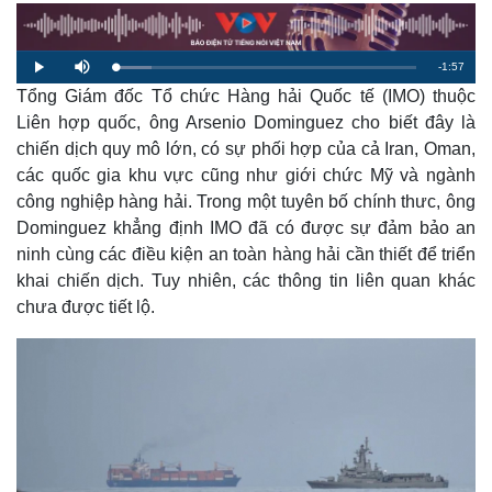
R
-
1:57
L
P
M
o
l
u
a
Tổng Giám đốc Tổ chức Hàng hải Quốc tế (IMO) thuộc
a
t
e
d
y
e
e
Liên hợp quốc, ông Arsenio Dominguez cho biết đây là
d
m
:
chiến dịch quy mô lớn, có sự phối hợp của cả Iran, Oman,
1
1
a
.
các quốc gia khu vực cũng như giới chức Mỹ và ngành
9
9
công nghiệp hàng hải. Trong một tuyên bố chính thưc, ông
i
%
Dominguez khẳng định IMO đã có được sự đảm bảo an
n
ninh cùng các điều kiện an toàn hàng hải cần thiết để triển
i
khai chiến dịch. Tuy nhiên, các thông tin liên quan khác
n
chưa được tiết lộ.
g
T
i
m
e