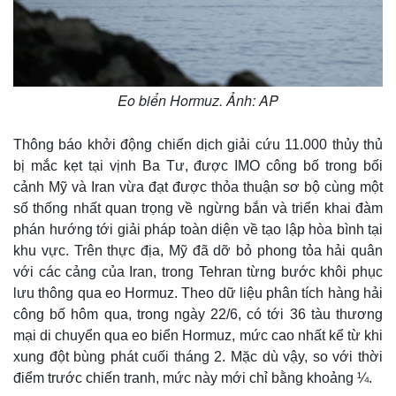
Eo biển Hormuz. Ảnh: AP
Thông báo khởi động chiến dịch giải cứu 11.000 thủy thủ
bị mắc kẹt tại vịnh Ba Tư, được IMO công bố trong bối
cảnh Mỹ và Iran vừa đạt được thỏa thuận sơ bộ cùng một
số thống nhất quan trọng về ngừng bắn và triển khai đàm
phán hướng tới giải pháp toàn diện về tạo lập hòa bình tại
khu vực. Trên thực địa, Mỹ đã dỡ bỏ phong tỏa hải quân
với các cảng của Iran, trong Tehran từng bước khôi phục
lưu thông qua eo Hormuz. Theo dữ liệu phân tích hàng hải
công bố hôm qua, trong ngày 22/6, có tới 36 tàu thương
mại di chuyển qua eo biển Hormuz, mức cao nhất kể từ khi
xung đột bùng phát cuối tháng 2. Mặc dù vậy, so với thời
điểm trước chiến tranh, mức này mới chỉ bằng khoảng ¼.