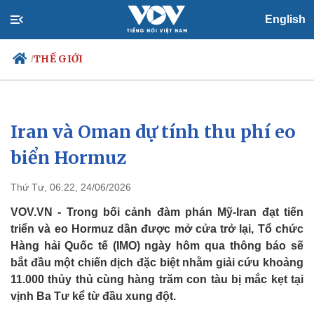
English
THẾ GIỚI
/
Iran và Oman dự tính thu phí eo
Chính trị
Xã hội
Đảng
Tin 24h
biển Hormuz
Tổ chức nhân sự
Dự báo thời tiết
Quốc hội
Giáo dục
Thứ Tư, 06:22, 24/06/2026
Nhận diện sự thật
Dấu ấn VOV
Việc làm
VOV.VN - Trong bối cảnh đàm phán Mỹ-Iran đạt tiến
Biển đảo
triển và eo Hormuz dần được mở cửa trở lại, Tổ chức
Hàng hải Quốc tế (IMO) ngày hôm qua thông báo sẽ
bắt đầu một chiến dịch đặc biệt nhằm giải cứu khoảng
11.000 thủy thủ cùng hàng trăm con tàu bị mắc kẹt tại
vịnh Ba Tư kể từ đầu xung đột.