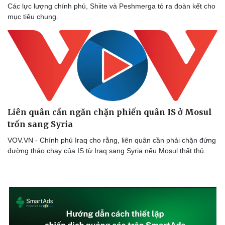
Các lực lượng chính phủ, Shiite và Peshmerga tỏ ra đoàn kết cho
Thể thao
Ô tô - Xe máy
mục tiêu chung.
Bóng đá
Ô tô
Lịch thi đấu bóng đá
Xe máy
Thế giới thể thao
Tư vấn
eSports
Hậu trường
Liên quân cần ngăn chặn phiến quân IS ở Mosul
trốn sang Syria
VOV.VN - Chính phủ Iraq cho rằng, liên quân cần phải chặn đứng
đường tháo chạy của IS từ Iraq sang Syria nếu Mosul thất thủ.