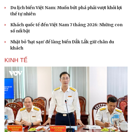
Du lịch biển Việt Nam: Muốn bứt phá phải vượt khỏi lợi
thế tự nhiên
Khách quốc tế đến Việt Nam 7 tháng 2026: Những con
số nổi bật
Nhặt bỏ 'hạt sạn' để làng biển Đắk Lắk giữ chân du
khách
KINH TẾ
Văn hóa
Giải trí
Sân khấu - Điện ảnh
Nghệ sĩ
Văn học
Thời trang
Âm nhạc
Sao Việt
Di sản