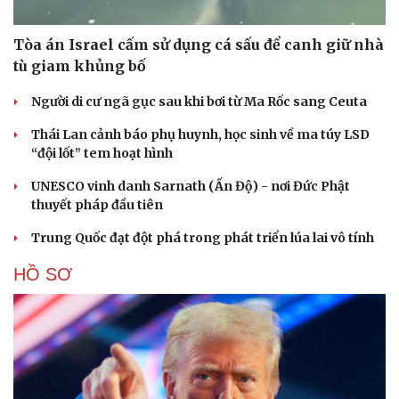
Tòa án Israel cấm sử dụng cá sấu để canh giữ nhà
tù giam khủng bố
Người di cư ngã gục sau khi bơi từ Ma Rốc sang Ceuta
Thái Lan cảnh báo phụ huynh, học sinh về ma túy LSD
“đội lốt” tem hoạt hình
UNESCO vinh danh Sarnath (Ấn Độ) - nơi Đức Phật
thuyết pháp đầu tiên
Trung Quốc đạt đột phá trong phát triển lúa lai vô tính
HỒ SƠ
Cải chính