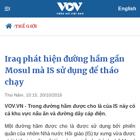
English
THẾ GIỚI
/
Iraq phát hiện đường hầm gần
Chính trị
Xã hội
Đảng
Tin 24h
Mosul mà IS sử dụng để tháo
Tổ chức nhân sự
Dự báo thời tiết
chạy
Quốc hội
Giáo dục
Nhận diện sự thật
Dấu ấn VOV
Việc làm
Thứ Năm, 10:15, 20/10/2016
Biển đảo
VOV.VN - Trong đường hầm được cho là của IS này có
cả khu vực nấu ăn và đường dây cáp điện.
Một đường hầm được cho là được sử dụng bởi phiến
quân của nhóm Nhà nước Hồi giáo (IS) tự xưng vừa được