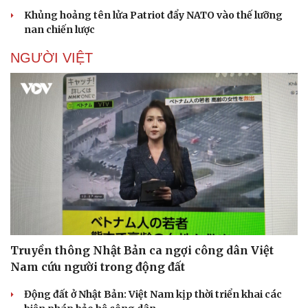
Khủng hoảng tên lửa Patriot đẩy NATO vào thế lưỡng
nan chiến lược
NGƯỜI VIỆT
Doanh nghiệp
Công nghệ
Thông tin doanh nghiệp
Sành điệu
Doanh nghiệp 24h
Tin Công nghệ
Doanh nhân
Trải nghiệm
Vì cộng đồng
Chuyển đổi số
Truyền thông Nhật Bản ca ngợi công dân Việt
Nam cứu người trong động đất
Động đất ở Nhật Bản: Việt Nam kịp thời triển khai các