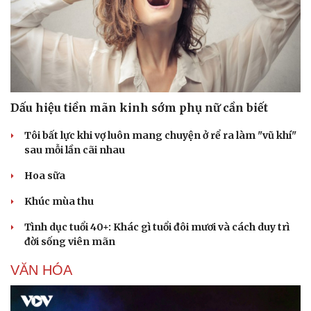
Dấu hiệu tiền mãn kinh sớm phụ nữ cần biết
Sức khỏe
Đời sống
Dinh dưỡng - món ngon
Nhà đẹp
Tôi bất lực khi vợ luôn mang chuyện ở rể ra làm "vũ khí"
Cây thuốc
Blog
sau mỗi lần cãi nhau
Sản phụ khoa
Tình yêu - Gia đình
Nhi khoa
Hoa sữa
Nam khoa
Làm đẹp - giảm cân
Khúc mùa thu
Phòng mạch online
Tình dục tuổi 40+: Khác gì tuổi đôi mươi và cách duy trì
Ăn sạch sống khỏe
đời sống viên mãn
VĂN HÓA