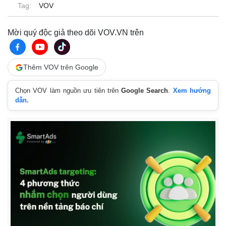
Tag:
VOV
Mời quý độc giả theo dõi VOV.VN trên
Thêm VOV trên Google
Chọn VOV làm nguồn ưu tiên trên
Google Search
.
Xem hướng
dẫn.
Thế giới
Multimedia
Quan sát
Video
Cuộc sống đó đây
Ảnh
Hồ sơ
E-Magazine
Infographic