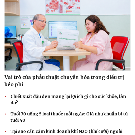
Vai trò của phẫu thuật chuyển hóa trong điều trị
béo phì
Chiết xuất đậu đen mang lại lợi ích gì cho sức khỏe, làn
da?
Du lịch
Podcast
Tuổi 70 uống 5 loại thuốc mỗi ngày: Giá như chuẩn bị từ
Tư vấn
Câu chuyện thời sự
tuổi 40
Săn Tour
Đọc truyện đêm khuya
check-in
Cửa sổ tình yêu
Tại sao cần cấm kinh doanh khí N2O (khí cười) ngoài
Kể chuyện cho bé