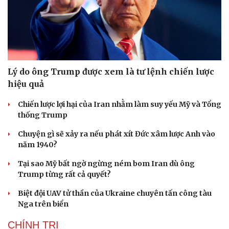
Lý do ông Trump được xem là tư lệnh chiến lược
hiệu quả
Chiến lược lợi hại của Iran nhằm làm suy yếu Mỹ và Tổng
thống Trump
Chuyện gì sẽ xảy ra nếu phát xít Đức xâm lược Anh vào
năm 1940?
Tại sao Mỹ bất ngờ ngừng ném bom Iran dù ông
Trump từng rất cả quyết?
Biệt đội UAV tử thần của Ukraine chuyên tấn công tàu
Nga trên biển
CHÍNH TRỊ