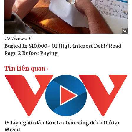
Vụ án
Vũ khí
Tin nóng
Việt Nam
Tư vấn luật
Phân tích
Tin liên quan
IS lấy người dân làm lá chắn sống để cố thủ tại
Mosul