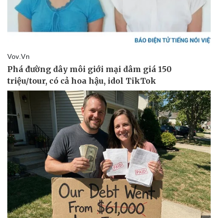
Kinh tế
Thị trường
Bất động sản
Giá vàng
Khởi nghiệp
Tiêu dùng
Tỷ giá
Chứng khoán