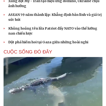
Xung đột Mỹ - Iran tạo hiệu ứng domino, Ukraine chịu
ảnh hưởng
ASEAN 59 năm thành lập: Khẳng định bản lĩnh và giá trị
sức hút
Khủng hoảng tên lửa Patriot đẩy NATO vào thế lưỡng
nan chiến lược
Đột phá hiếm hoi tại Gaza giữa những hoài nghi
CUỘC SỐNG ĐÓ ĐÂY