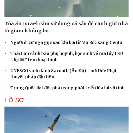
Tòa án Israel cấm sử dụng cá sấu để canh giữ nhà
tù giam khủng bố
Người di cư ngã gục sau khi bơi từ Ma Rốc sang Ceuta
Thái Lan cảnh báo phụ huynh, học sinh về ma túy LSD
“đội lốt” tem hoạt hình
UNESCO vinh danh Sarnath (Ấn Độ) - nơi Đức Phật
thuyết pháp đầu tiên
Trung Quốc đạt đột phá trong phát triển lúa lai vô tính
HỒ SƠ