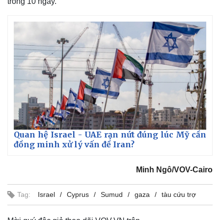
trong 10 ngày.
Quan hệ Israel - UAE rạn nứt đúng lúc Mỹ cần
Thế giới
Multimedia
đồng minh xử lý vấn đề Iran?
Quan sát
Video
Cuộc sống đó đây
Ảnh
Minh Ngô/VOV-Cairo
Hồ sơ
E-Magazine
Infographic
Tag:
Israel
Cyprus
Sumud
gaza
tàu cứu trợ