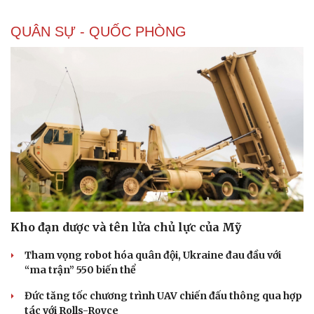
QUÂN SỰ - QUỐC PHÒNG
Doanh nghiệp
Công nghệ
Thông tin doanh nghiệp
Sành điệu
Doanh nghiệp 24h
Tin Công nghệ
Doanh nhân
Trải nghiệm
Vì cộng đồng
Chuyển đổi số
Kho đạn dược và tên lửa chủ lực của Mỹ
Tham vọng robot hóa quân đội, Ukraine đau đầu với
“ma trận” 550 biến thể
Đức tăng tốc chương trình UAV chiến đấu thông qua hợp
tác với Rolls-Royce