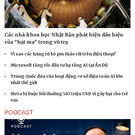
Các nhà khoa học Nhật Bản phát hiện dấu hiệu
của “hạt ma” trong vũ trụ
Sức khỏe
Đời sống
Vì sao các hãng từ bỏ pin tháo rời trên điện thoại?
Dinh dưỡng - món ngon
Nhà đẹp
Cây thuốc
Blog
Microsoft tăng tốc đầu tư hạ tầng AI tại Ấn Độ
Sản phụ khoa
Tình yêu - Gia đình
Nhi khoa
Trung Quốc đưa vào hoạt động cơ sở điện toán AI lớn
Nam khoa
nhất thế giới
Làm đẹp - giảm cân
Phòng mạch online
Meta bị buộc bồi thường 567 triệu USD vì gây hại cho trẻ
Ăn sạch sống khỏe
em
PODCAST