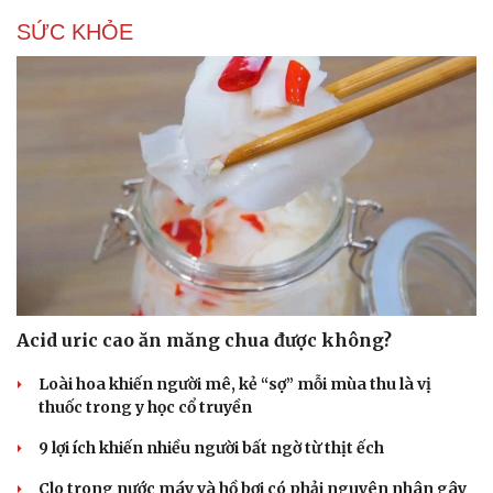
Hạt giống tâm hồn
SỨC KHỎE
Acid uric cao ăn măng chua được không?
Loài hoa khiến người mê, kẻ “sợ” mỗi mùa thu là vị
thuốc trong y học cổ truyền
9 lợi ích khiến nhiều người bất ngờ từ thịt ếch
Clo trong nước máy và hồ bơi có phải nguyên nhân gây