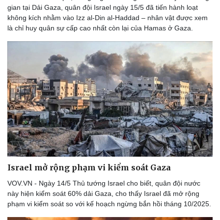
gian tại Dải Gaza, quân đội Israel ngày 15/5 đã tiến hành loạt
Thể thao
Ô tô - Xe máy
không kích nhằm vào Izz al-Din al-Haddad – nhân vật được xem
Bóng đá
Ô tô
là chỉ huy quân sự cấp cao nhất còn lại của Hamas ở Gaza.
Lịch thi đấu bóng đá
Xe máy
Thế giới thể thao
Tư vấn
eSports
Hậu trường
Israel mở rộng phạm vi kiểm soát Gaza
VOV.VN - Ngày 14/5 Thủ tướng Israel cho biết, quân đội nước
này hiện kiểm soát 60% dải Gaza, cho thấy Israel đã mở rộng
phạm vi kiểm soát so với kế hoạch ngừng bắn hồi tháng 10/2025.