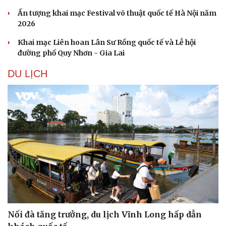
Ấn tượng khai mạc Festival võ thuật quốc tế Hà Nội năm
2026
Khai mạc Liên hoan Lân Sư Rồng quốc tế và Lễ hội
đường phố Quy Nhơn - Gia Lai
DU LỊCH
Văn hóa
Giải trí
Sân khấu - Điện ảnh
Nghệ sĩ
Văn học
Thời trang
Âm nhạc
Sao Việt
Di sản
Nối đà tăng trưởng, du lịch Vĩnh Long hấp dẫn