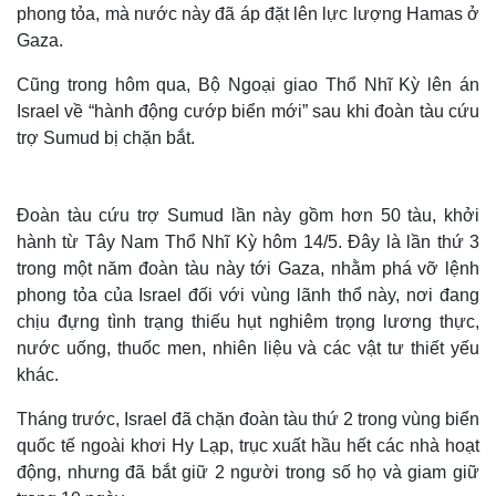
phong tỏa, mà nước này đã áp đặt lên lực lượng Hamas ở
Gaza.
Cũng trong hôm qua, Bộ Ngoại giao Thổ Nhĩ Kỳ lên án
Israel về “hành động cướp biển mới” sau khi đoàn tàu cứu
trợ Sumud bị chặn bắt.
Đoàn tàu cứu trợ Sumud lần này gồm hơn 50 tàu, khởi
hành từ Tây Nam Thổ Nhĩ Kỳ hôm 14/5. Đây là lần thứ 3
trong một năm đoàn tàu này tới Gaza, nhằm phá vỡ lệnh
phong tỏa của Israel đối với vùng lãnh thổ này, nơi đang
chịu đựng tình trạng thiếu hụt nghiêm trọng lương thực,
nước uống, thuốc men, nhiên liệu và các vật tư thiết yếu
khác.
Tháng trước, Israel đã chặn đoàn tàu thứ 2 trong vùng biển
quốc tế ngoài khơi Hy Lạp, trục xuất hầu hết các nhà hoạt
động, nhưng đã bắt giữ 2 người trong số họ và giam giữ