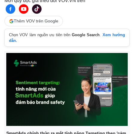
Mời quý độc giả theo dõi VOV.VN trên
Thêm VOV trên Google
Chọn VOV làm nguồn ưu tiên trên
Google Search
.
Xem hướng
dẫn.
SmartAds chính thức ra mắt tính năng Targeting theo 'cảm