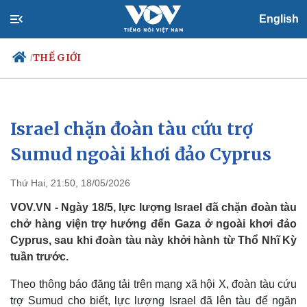
English
THẾ GIỚI
/
Israel chặn đoàn tàu cứu trợ
Chính trị
Xã hội
Đảng
Tin 24h
Sumud ngoài khơi đảo Cyprus
Tổ chức nhân sự
Dự báo thời tiết
Quốc hội
Giáo dục
Thứ Hai, 21:50, 18/05/2026
Nhận diện sự thật
Dấu ấn VOV
Việc làm
VOV.VN - Ngày 18/5, lực lượng Israel đã chặn đoàn tàu
Biển đảo
chở hàng viện trợ hướng đến Gaza ở ngoài khơi đảo
Cyprus, sau khi đoàn tàu này khởi hành từ Thổ Nhĩ Kỳ
tuần trước.
Theo thông báo đăng tải trên mạng xã hội X, đoàn tàu cứu
trợ Sumud cho biết, lực lượng Israel đã lên tàu để ngăn