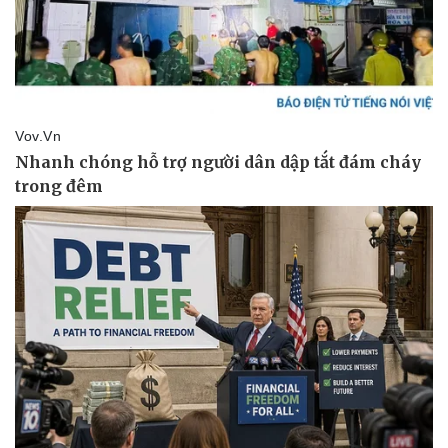
Vụ án
Vũ khí
Tin nóng
Việt Nam
Tư vấn luật
Phân tích