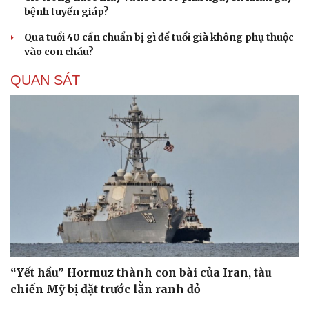
bệnh tuyến giáp?
Qua tuổi 40 cần chuẩn bị gì để tuổi già không phụ thuộc
vào con cháu?
QUAN SÁT
“Yết hầu” Hormuz thành con bài của Iran, tàu
chiến Mỹ bị đặt trước lằn ranh đỏ