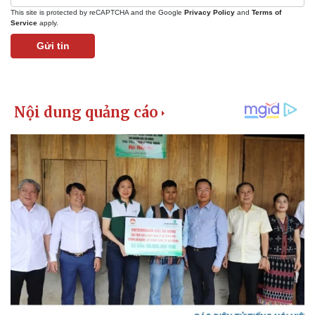
This site is protected by reCAPTCHA and the Google
Privacy Policy
and
Terms of
Service
apply.
Gửi tin
Kinh tế
Thị trường
Bất động sản
Giá vàng
Khởi nghiệp
Tiêu dùng
Tỷ giá
Chứng khoán