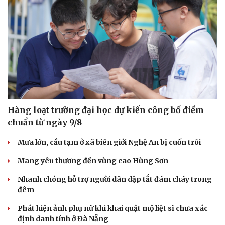
Hàng loạt trường đại học dự kiến công bố điểm
chuẩn từ ngày 9/8
Mưa lớn, cầu tạm ở xã biên giới Nghệ An bị cuốn trôi
Mang yêu thương đến vùng cao Hùng Sơn
Du lịch
Podcast
Nhanh chóng hỗ trợ người dân dập tắt đám cháy trong
đêm
Tư vấn
Câu chuyện thời sự
Săn Tour
Đọc truyện đêm khuya
Phát hiện ảnh phụ nữ khi khai quật mộ liệt sĩ chưa xác
check-in
Cửa sổ tình yêu
định danh tính ở Đà Nẵng
Kể chuyện cho bé