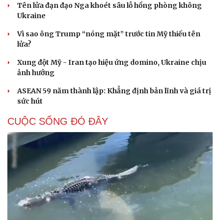
Tên lửa đạn đạo Nga khoét sâu lỗ hổng phòng không
Ukraine
Vì sao ông Trump “nóng mặt” trước tin Mỹ thiếu tên
lửa?
Xung đột Mỹ - Iran tạo hiệu ứng domino, Ukraine chịu
ảnh hưởng
ASEAN 59 năm thành lập: Khẳng định bản lĩnh và giá trị
sức hút
CUỘC SỐNG ĐÓ ĐÂY
Cải chính