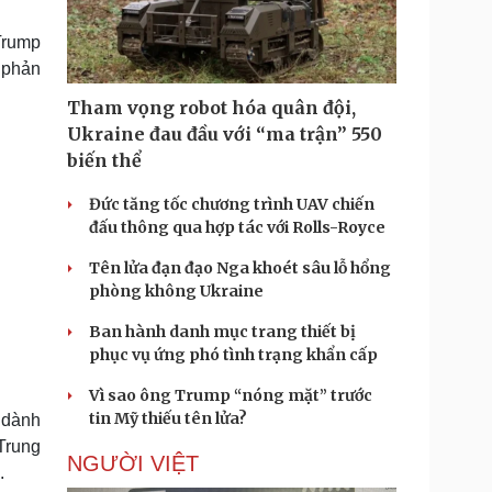
Doanh nghiệp 24h
Tin Công nghệ
Doanh nhân
Trải nghiệm
Trump
ì cộng đồng
Chuyển đổi số
h phản
Tham vọng robot hóa quân đội,
u lịch
Podcast
Ukraine đau đầu với “ma trận” 550
Tư vấn
Câu chuyện thời sự
biến thể
Săn Tour
Đọc truyện đêm khuya
heck-in
Cửa sổ tình yêu
Đức tăng tốc chương trình UAV chiến
Kể chuyện cho bé
đấu thông qua hợp tác với Rolls-Royce
Hạt giống tâm hồn
Tên lửa đạn đạo Nga khoét sâu lỗ hổng
phòng không Ukraine
Ban hành danh mục trang thiết bị
phục vụ ứng phó tình trạng khẩn cấp
Vì sao ông Trump “nóng mặt” trước
tin Mỹ thiếu tên lửa?
 dành
 Trung
NGƯỜI VIỆT
.