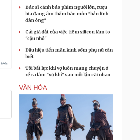
Bác sĩ cảnh báo phim người lớn, rượu
bia đang âm thầm bào mòn "bản lĩnh
đàn ông"
Cái giá đắt của việc tiêm silicon làm to
"cậu nhỏ"
Dấu hiệu tiền mãn kinh sớm phụ nữ cần
biết
Tôi bất lực khi vợ luôn mang chuyện ở
rể ra làm "vũ khí" sau mỗi lần cãi nhau
VĂN HÓA