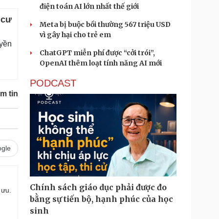
điện toán AI lớn nhất thế giới
 cư
Meta bị buộc bồi thường 567 triệu USD
vì gây hại cho trẻ em
uyền
ChatGPT miễn phí được “cởi trói”,
OpenAI thêm loạt tính năng AI mới
PODCAST
m tin
gle
Chính sách giáo dục phải được đo
 ưu.
bằng sự tiến bộ, hạnh phúc của học
sinh