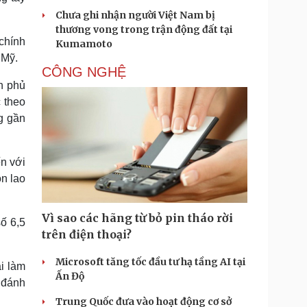
Chưa ghi nhận người Việt Nam bị
thương vong trong trận động đất tại
chính
Kumamoto
 Mỹ.
CÔNG NGHỆ
h phủ
 theo
g gần
n với
n lao
Vì sao các hãng từ bỏ pin tháo rời
ố 6,5
trên điện thoại?
Microsoft tăng tốc đầu tư hạ tầng AI tại
i làm
Ấn Độ
c đánh
Trung Quốc đưa vào hoạt động cơ sở