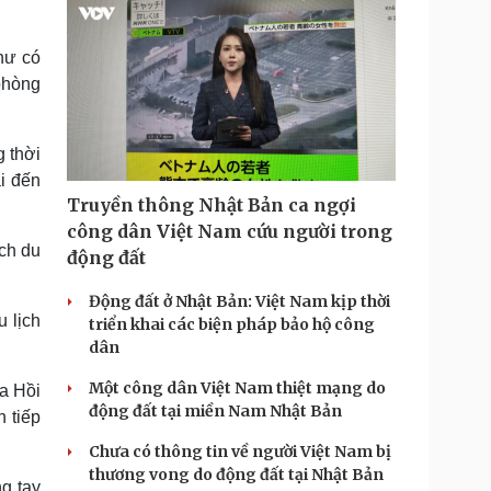
hư có
phòng
 thời
ải đến
Truyền thông Nhật Bản ca ngợi
công dân Việt Nam cứu người trong
ách du
động đất
Động đất ở Nhật Bản: Việt Nam kịp thời
 lịch
triển khai các biện pháp bảo hộ công
dân
Một công dân Việt Nam thiệt mạng do
ia Hồi
động đất tại miền Nam Nhật Bản
n tiếp
Chưa có thông tin về người Việt Nam bị
thương vong do động đất tại Nhật Bản
g tay