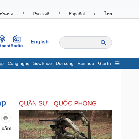
ສາລາວ
/
Русский
/
Español
/
ไทย
English
dcast
Radio
ệp
Công nghệ
Sức khỏe
Đời sống
Văn hóa
Giải trí
inh tế
Thị trường
ất động sản
Giá vàng
hởi nghiệp
Tiêu dùng
Tỷ giá
mp
QUÂN SỰ - QUỐC PHÒNG
Chứng khoán
Giá cà phê
oanh nghiệp
Công nghệ
h cấm
hông tin doanh nghiệp
Sành điệu