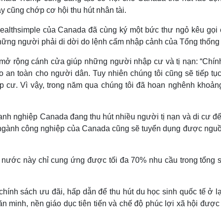
y cũng chớp cơ hội thu hút nhân tài.
ealthsimple của Canada đã cùng ký một bức thư ngỏ kêu gọi 
hững người phải di dời do lệnh cấm nhập cảnh của Tổng thống
mở rộng cánh cửa giúp những người nhập cư và tị nạn: “Chín
 an toàn cho người dân. Tuy nhiên chúng tôi cũng sẽ tiếp tục
p cư. Vì vậy, trong năm qua chúng tôi đã hoan nghênh khoản
anh nghiệp Canada đang thu hút nhiều người tị nạn và di cư đế
c ngành công nghiệp của Canada cũng sẽ tuyển dụng được nguồ
nước này chỉ cung ứng được tối đa 70% nhu cầu trong tổng s
ính sách ưu đãi, hấp dẫn để thu hút du học sinh quốc tế ở lạ
 văn minh, nền giáo dục tiên tiến và chế độ phúc lợi xã hội đượ