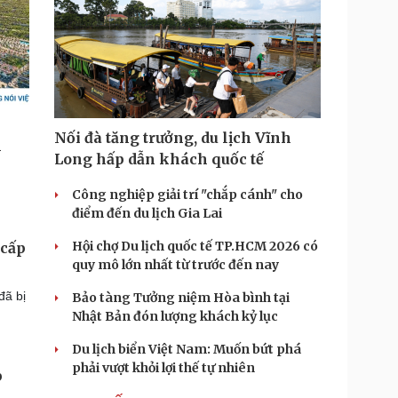
Nối đà tăng trưởng, du lịch Vĩnh
Long hấp dẫn khách quốc tế
Công nghiệp giải trí "chắp cánh" cho
điểm đến du lịch Gia Lai
Hội chợ Du lịch quốc tế TP.HCM 2026 có
 cấp
quy mô lớn nhất từ trước đến nay
đã bị
Bảo tàng Tưởng niệm Hòa bình tại
Nhật Bản đón lượng khách kỷ lục
Du lịch biển Việt Nam: Muốn bứt phá
phải vượt khỏi lợi thế tự nhiên
p