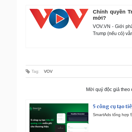
Chính quyền T
mới?
VOV.VN - Giới phâ
Trump (nếu có) vẫn
Tag:
VOV
Mời quý độc giả theo
5 công cụ tạo t
SmartAds tổng hợp 5 