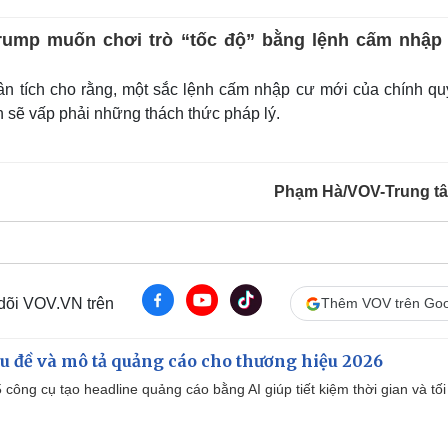
rump muốn chơi trò “tốc độ” bằng lệnh cấm nhập
n tích cho rằng, một sắc lệnh cấm nhập cư mới của chính q
 sẽ vấp phải những thách thức pháp lý.
Phạm Hà/VOV-Trung tâ
 dõi VOV.VN trên
Thêm VOV trên Goo
iêu đề và mô tả quảng cáo cho thương hiệu 2026
công cụ tạo headline quảng cáo bằng AI giúp tiết kiệm thời gian và tối