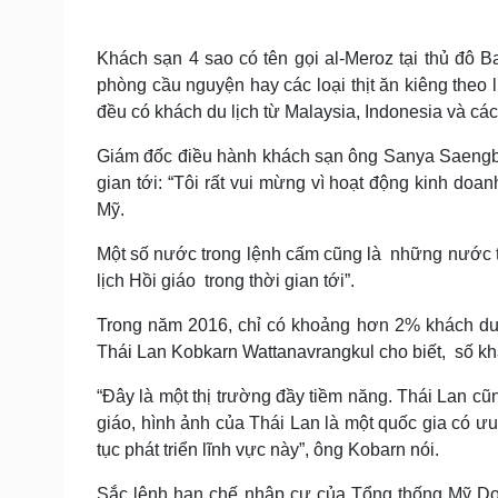
Khách sạn 4 sao có tên gọi al-Meroz tại thủ đô 
phòng cầu nguyện hay các loại thịt ăn kiêng the
đều có khách du lịch từ Malaysia, Indonesia và cá
Giám đốc điều hành khách sạn ông Sanya Saengboon
gian tới: “Tôi rất vui mừng vì hoạt động kinh doan
Mỹ.
Một số nước trong lệnh cấm cũng là những nước thâ
lịch Hồi giáo trong thời gian tới”.
Trong năm 2016, chỉ có khoảng hơn 2% khách du 
Thái Lan Kobkarn Wattanavrangkul cho biết, số khá
“Đây là một thị trường đầy tiềm năng. Thái Lan cũ
giáo, hình ảnh của Thái Lan là một quốc gia có ưu 
tục phát triển lĩnh vực này”, ông Kobarn nói.
Sắc lệnh hạn chế nhập cư của Tổng thống Mỹ Don