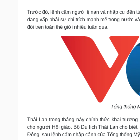
Tin nóng
Việt Nam
Tư vấn luật
Phân tích
Trước đó, lệnh cấm người tị nạn và nhập cư đến t
đang vấp phải sự chỉ trích mạnh mẽ trong nước và 
đối trên toàn thế giới nhiều tuần qua.
Sức khỏe
Đời sống
Dinh dưỡng - món ngon
Nhà đẹp
Cây thuốc
Blog
Sản phụ khoa
Tình yêu - Gia đình
Nhi khoa
Nam khoa
Làm đẹp - giảm cân
Phòng mạch online
Ăn sạch sống khỏe
Cải chính
Tổng thống M
Thái Lan trong tháng này chính thức khai trương 
cho người Hồi giáo. Bộ Du lịch Thái Lan cho biết,
Đông, sau lệnh cấm nhập cảnh của Tổng thống Mỹ 