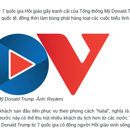
Lịch thi đấu bóng đá
Xe máy
Thế giới thể thao
Tư vấn
ừ 7 quốc gia Hồi giáo gây tranh cãi của Tổng thống Mỹ Donald 
eSports
V
quốc tế, đồng thời làm bùng phát hàng loạt các cuộc biểu tìn
Hậu trường
Văn hóa
Giải trí
D
Sân khấu - Điện ảnh
Nghệ sĩ
Văn học
Thời trang
Âm nhạc
Sao Việt
c
Di sản
ỹ Donald Trump. Ảnh: Reuters
khách sạn đầu tiên phục vụ theo phong cách “halal”, nghĩa là
 nước này có thể thu hút nhiều khách du lịch hơn từ các nước
Donald Trump từ 7 quốc gia có đông người Hồi giáo sinh sống