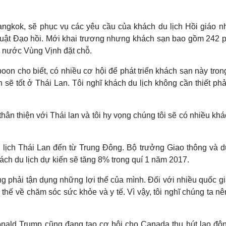
Bangkok, sẽ phục vụ các yêu cầu của khách du lịch Hồi giáo n
o luật Đạo hồi. Mới khai trương nhưng khách sạn bao gồm 242 
c nước Vùng Vịnh đặt chỗ.
 cho biết, có nhiều cơ hội để phát triển khách sạn này trong
h sẽ tốt ở Thái Lan. Tôi nghĩ khách du lịch không cần thiết ph
n thiện với Thái lan và tôi hy vọng chúng tôi sẽ có nhiều kh
lịch Thái Lan đến từ Trung Đông. Bộ trưởng Giao thông và du
ch du lịch dự kiến sẽ tăng 8% trong quí 1 năm 2017.
ng phải tận dụng những lợi thế của mình. Đối với nhiều quốc g
thế về chăm sóc sức khỏe và y tế. Vì vậy, tôi nghĩ chúng ta nê
ald Trump cũng đang tạo cơ hội cho Canada thu hút lao độn