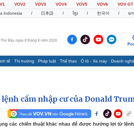
V1
VOV2
VOV3
VOV4
VOV5
VOV6
VOV GT
a Indonesia
/
日本語
/
ខ្មែរ
/
한국어
/
ພາ
Thứ Bảy, ngày 8 tháng 8 năm 2026
Po
inh tế
Thị trường
Pháp luật
Thể thao
Ô tô - Xe máy
Doanh nghi
Thế giới
Multimedia
K
Quan sát
Video
B
Cuộc sống đó đây
Ảnh
K
Hồ sơ
E-Magazine
ắc lệnh cấm nhập cư của Donald Tru
Infographic
Thể thao
Ô tô - Xe máy
D
dụng các chiến thuật khác nhau để được hưởng lợi từ lện
Bóng đá
Ô tô
T