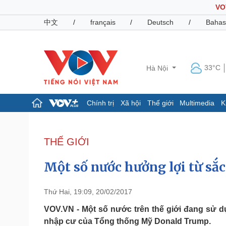
VO
中文
/
français
/
Deutsch
/
Bahas
33°C
Hà Nội
Chính trị
Xã hội
Thế giới
Multimedia
K
Chính trị
Xã hội
Đảng
Tin 24h
THẾ GIỚI
Tổ chức nhân sự
Dự báo thời tiết
Quốc hội
Giáo dục
Một số nước hưởng lợi từ s
Nhận diện sự thật
Dấu ấn VOV
Việc làm
Biển đảo
Thứ Hai, 19:09, 20/02/2017
Pháp luật
Quân sự - Quốc phòng
VOV.VN - Một số nước trên thế giới đang sử 
nhập cư của Tổng thống Mỹ Donald Trump.
Vụ án
Vũ khí