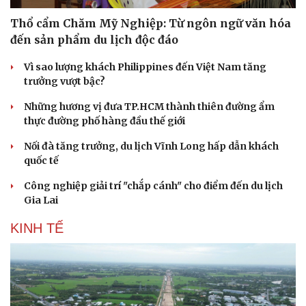
Thổ cẩm Chăm Mỹ Nghiệp: Từ ngôn ngữ văn hóa
đến sản phẩm du lịch độc đáo
Vì sao lượng khách Philippines đến Việt Nam tăng
trưởng vượt bậc?
Những hương vị đưa TP.HCM thành thiên đường ẩm
thực đường phố hàng đầu thế giới
Nối đà tăng trưởng, du lịch Vĩnh Long hấp dẫn khách
quốc tế
Công nghiệp giải trí "chắp cánh" cho điểm đến du lịch
Gia Lai
Văn hóa
Giải trí
Sân khấu - Điện ảnh
Nghệ sĩ
KINH TẾ
Văn học
Thời trang
Âm nhạc
Sao Việt
Di sản