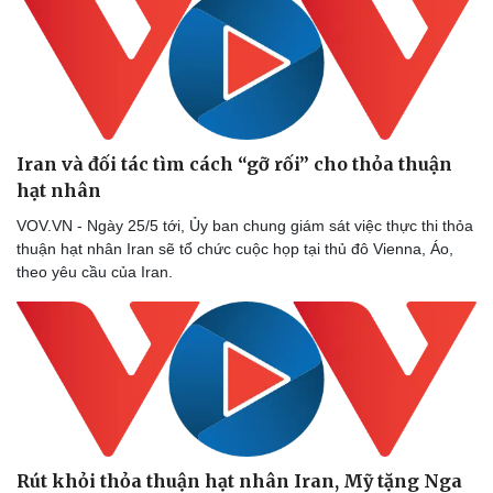
Thể thao
Ô tô - Xe máy
Bóng đá
Ô tô
Lịch thi đấu bóng đá
Xe máy
Thế giới thể thao
Tư vấn
eSports
Hậu trường
Iran và đối tác tìm cách “gỡ rối” cho thỏa thuận
hạt nhân
VOV.VN - Ngày 25/5 tới, Ủy ban chung giám sát việc thực thi thỏa
thuận hạt nhân Iran sẽ tổ chức cuộc họp tại thủ đô Vienna, Áo,
theo yêu cầu của Iran.
Rút khỏi thỏa thuận hạt nhân Iran, Mỹ tặng Nga