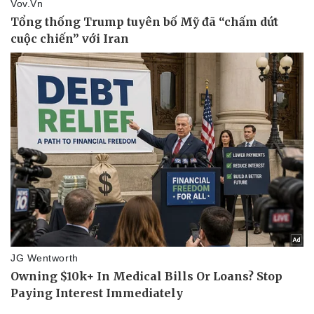
Vụ án
Vũ khí
Tin nóng
Việt Nam
Tư vấn luật
Phân tích