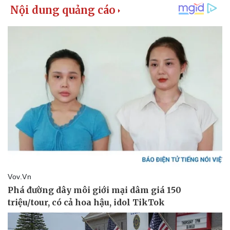
Kinh tế
Thị trường
Bất động sản
Giá vàng
Khởi nghiệp
Tiêu dùng
Tỷ giá
Chứng khoán