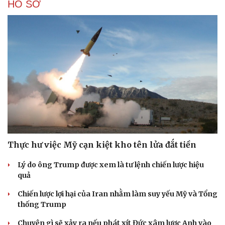
HỒ SƠ
Thực hư việc Mỹ cạn kiệt kho tên lửa đắt tiền
Lý do ông Trump được xem là tư lệnh chiến lược hiệu
quả
Chiến lược lợi hại của Iran nhằm làm suy yếu Mỹ và Tổng
thống Trump
Chuyện gì sẽ xảy ra nếu phát xít Đức xâm lược Anh vào