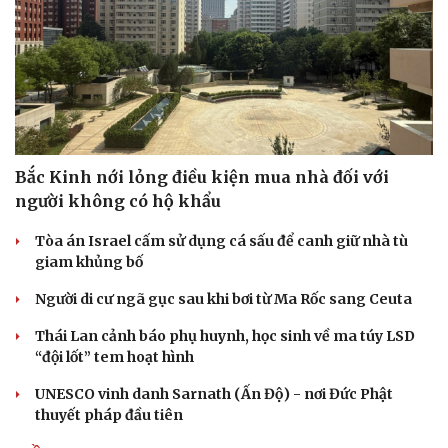
Bắc Kinh nới lỏng điều kiện mua nhà đối với
người không có hộ khẩu
Tòa án Israel cấm sử dụng cá sấu để canh giữ nhà tù
giam khủng bố
Người di cư ngã gục sau khi bơi từ Ma Rốc sang Ceuta
Thái Lan cảnh báo phụ huynh, học sinh về ma túy LSD
“đội lốt” tem hoạt hình
UNESCO vinh danh Sarnath (Ấn Độ) - nơi Đức Phật
thuyết pháp đầu tiên
Cải chính