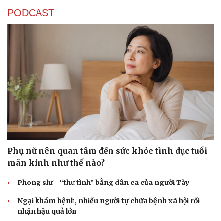
PODCAST
Sức khỏe
Đời sống
Dinh dưỡng - món ngon
Nhà đẹp
Cây thuốc
Blog
Sản phụ khoa
Tình yêu - Gia đình
Nhi khoa
Nam khoa
Làm đẹp - giảm cân
Phụ nữ nên quan tâm đến sức khỏe tình dục tuổi
Phòng mạch online
Ăn sạch sống khỏe
mãn kinh như thế nào?
Phong slư - “thư tình” bằng dân ca của người Tày
Ngại khám bệnh, nhiều người tự chữa bệnh xã hội rồi
nhận hậu quả lớn