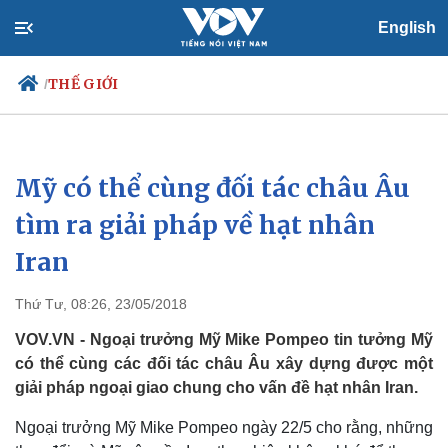
English
THẾ GIỚI
/
Mỹ có thể cùng đối tác châu Âu
Chính trị
Xã hội
Đảng
Tin 24h
tìm ra giải pháp về hạt nhân
Tổ chức nhân sự
Dự báo thời tiết
Iran
Quốc hội
Giáo dục
Nhận diện sự thật
Dấu ấn VOV
Việc làm
Thứ Tư, 08:26, 23/05/2018
Biển đảo
VOV.VN - Ngoại trưởng Mỹ Mike Pompeo tin tưởng Mỹ
có thể cùng các đối tác châu Âu xây dựng được một
giải pháp ngoại giao chung cho vấn đề hạt nhân Iran.
Ngoại trưởng Mỹ Mike Pompeo ngày 22/5 cho rằng, những