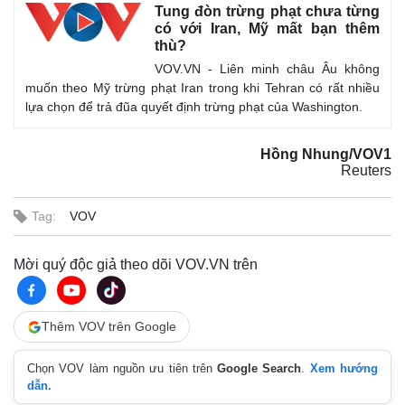
Tung đòn trừng phạt chưa từng
có với Iran, Mỹ mất bạn thêm
thù?
VOV.VN - Liên minh châu Âu không
muốn theo Mỹ trừng phạt Iran trong khi Tehran có rất nhiều
lựa chọn để trả đũa quyết định trừng phạt của Washington.
Hồng Nhung/VOV1
Reuters
Tag:
VOV
Thế giới
Multimedia
Mời quý độc giả theo dõi VOV.VN trên
Quan sát
Video
Cuộc sống đó đây
Ảnh
Hồ sơ
E-Magazine
Thêm VOV trên Google
Infographic
Chọn VOV làm nguồn ưu tiên trên
Google Search
.
Xem hướng
dẫn.