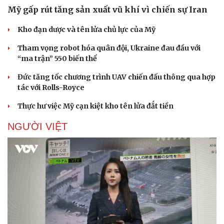
Mỹ gấp rút tăng sản xuất vũ khí vì chiến sự Iran
Kho đạn dược và tên lửa chủ lực của Mỹ
Doanh nghiệp
Công nghệ
Tham vọng robot hóa quân đội, Ukraine đau đầu với
“ma trận” 550 biến thể
Thông tin doanh nghiệp
Sành điệu
Doanh nghiệp 24h
Tin Công nghệ
Đức tăng tốc chương trình UAV chiến đấu thông qua hợp
Doanh nhân
Trải nghiệm
tác với Rolls-Royce
Vì cộng đồng
Chuyển đổi số
Thực hư việc Mỹ cạn kiệt kho tên lửa đắt tiền
NGƯỜI VIỆT