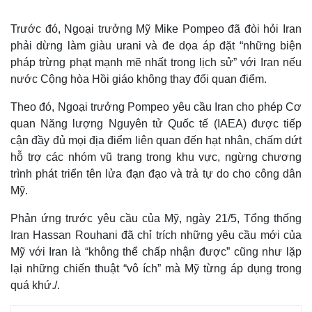
Trước đó, Ngoại trưởng Mỹ Mike Pompeo đã đòi hỏi Iran
phải dừng làm giàu urani và đe dọa áp đặt “những biện
pháp trừng phạt mạnh mẽ nhất trong lịch sử” với Iran nếu
nước Cộng hòa Hồi giáo không thay đổi quan điểm.
Theo đó, Ngoại trưởng Pompeo yêu cầu Iran cho phép Cơ
quan Năng lượng Nguyên tử Quốc tế (IAEA) được tiếp
cận đầy đủ mọi địa điểm liên quan đến hạt nhân, chấm dứt
hỗ trợ các nhóm vũ trang trong khu vực, ngừng chương
trình phát triển tên lửa đạn đạo và trả tự do cho công dân
Mỹ.
Phản ứng trước yêu cầu của Mỹ, ngày 21/5, Tổng thống
Iran Hassan Rouhani đã chỉ trích những yêu cầu mới của
Mỹ với Iran là “không thể chấp nhận được” cũng như lặp
lại những chiến thuật “vô ích” mà Mỹ từng áp dụng trong
quá khứ./.