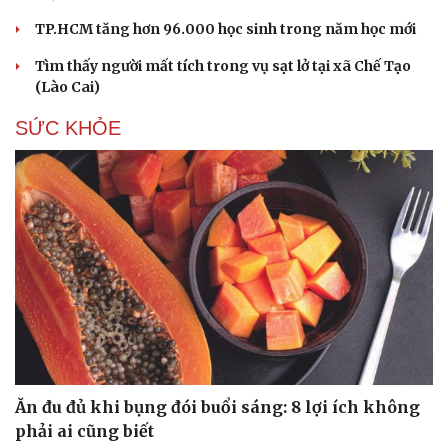
TP.HCM tăng hơn 96.000 học sinh trong năm học mới
Tìm thấy người mất tích trong vụ sạt lở tại xã Chế Tạo
(Lào Cai)
SỨC KHỎE
Du lịch
Podcast
Tư vấn
Câu chuyện thời sự
Săn Tour
Đọc truyện đêm khuya
Ăn đu đủ khi bụng đói buổi sáng: 8 lợi ích không
check-in
Cửa sổ tình yêu
phải ai cũng biết
Kể chuyện cho bé