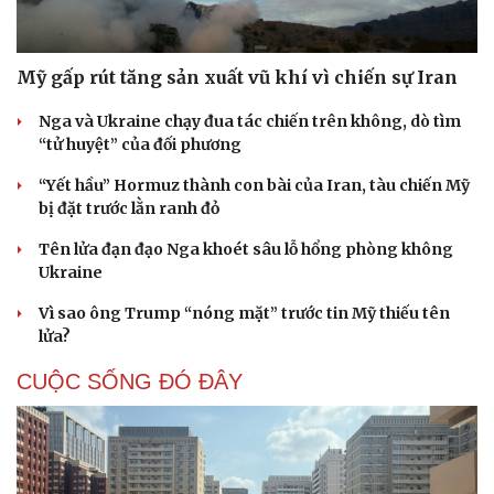
Mỹ gấp rút tăng sản xuất vũ khí vì chiến sự Iran
Nga và Ukraine chạy đua tác chiến trên không, dò tìm
“tử huyệt” của đối phương
“Yết hầu” Hormuz thành con bài của Iran, tàu chiến Mỹ
bị đặt trước lằn ranh đỏ
Tên lửa đạn đạo Nga khoét sâu lỗ hổng phòng không
Ukraine
Vì sao ông Trump “nóng mặt” trước tin Mỹ thiếu tên
lửa?
CUỘC SỐNG ĐÓ ĐÂY