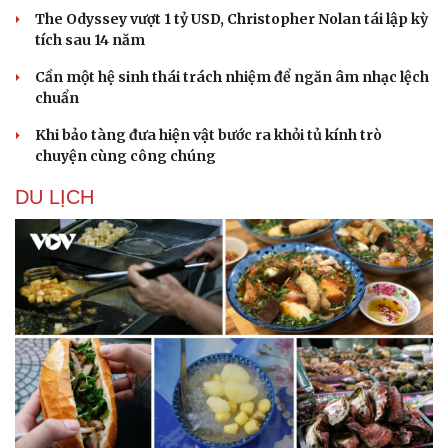
The Odyssey vượt 1 tỷ USD, Christopher Nolan tái lập kỳ
tích sau 14 năm
Cần một hệ sinh thái trách nhiệm để ngăn âm nhạc lệch
chuẩn
Khi bảo tàng đưa hiện vật bước ra khỏi tủ kính trò
chuyện cùng công chúng
DU LỊCH