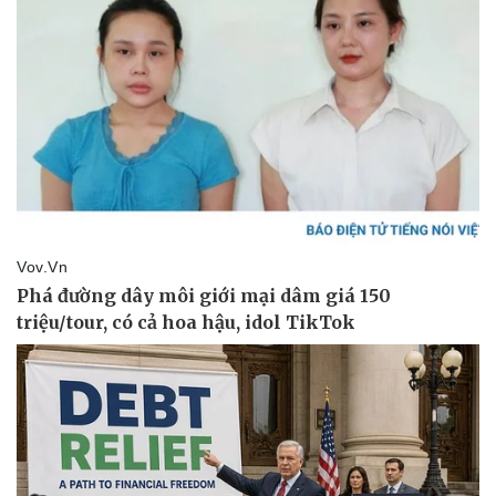
Kinh tế
Thị trường
Bất động sản
Giá vàng
Khởi nghiệp
Tiêu dùng
Tỷ giá
Chứng khoán