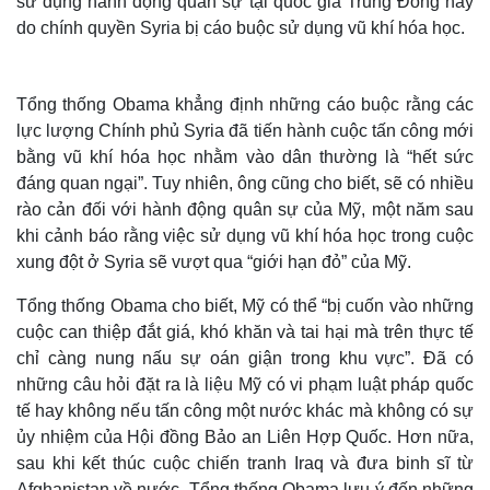
sử dụng hành động quân sự tại quốc gia Trung Đông này
do chính quyền Syria bị cáo buộc sử dụng vũ khí hóa học.
Tổng thống Obama khẳng định những cáo buộc rằng các
lực lượng Chính phủ Syria đã tiến hành cuộc tấn công mới
bằng vũ khí hóa học nhằm vào dân thường là “hết sức
đáng quan ngại”. Tuy nhiên, ông cũng cho biết, sẽ có nhiều
rào cản đối với hành động quân sự của Mỹ, một năm sau
khi cảnh báo rằng việc sử dụng vũ khí hóa học trong cuộc
xung đột ở Syria sẽ vượt qua “giới hạn đỏ” của Mỹ.
Tổng thống Obama cho biết, Mỹ có thể “bị cuốn vào những
cuộc can thiệp đắt giá, khó khăn và tai hại mà trên thực tế
chỉ càng nung nấu sự oán giận trong khu vực”. Đã có
những câu hỏi đặt ra là liệu Mỹ có vi phạm luật pháp quốc
tế hay không nếu tấn công một nước khác mà không có sự
ủy nhiệm của Hội đồng Bảo an Liên Hợp Quốc. Hơn nữa,
sau khi kết thúc cuộc chiến tranh Iraq và đưa binh sĩ từ
Afghanistan về nước, Tổng thống Obama lưu ý đến những