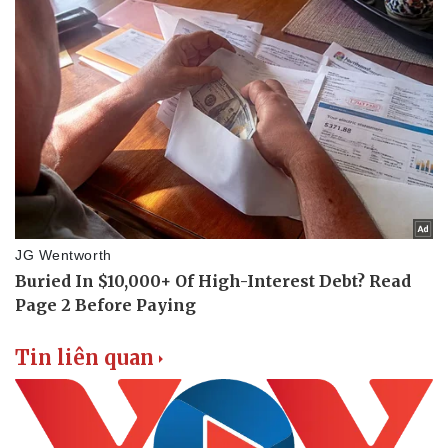
Vụ án
Vũ khí
Tin nóng
Việt Nam
Tư vấn luật
Phân tích
Tin liên quan