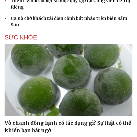
Thêm 18 hài cốt liệt sĩ được quy tập tại Công viên Lê Thị
Riêng
Ca nô chở khách tái diễn cảnh bát nháo trên biển Sầm
Sơn
SỨC KHỎE
Vỏ chanh đông lạnh có tác dụng gì? Sự thật có thể
khiến bạn bất ngờ