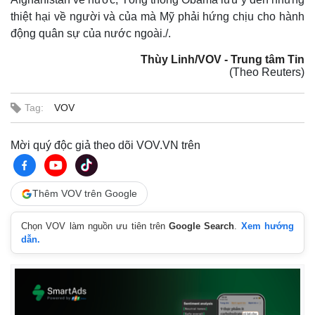
thiệt hại về người và của mà Mỹ phải hứng chịu cho hành
động quân sự của nước ngoài./.
Thùy Linh/VOV - Trung tâm Tin
(Theo Reuters)
Tag:
VOV
Mời quý độc giả theo dõi VOV.VN trên
Thêm VOV trên Google
Thế giới
Multimedia
Quan sát
Video
Chọn VOV làm nguồn ưu tiên trên
Google Search
.
Xem hướng
Cuộc sống đó đây
Ảnh
dẫn.
Hồ sơ
E-Magazine
Infographic