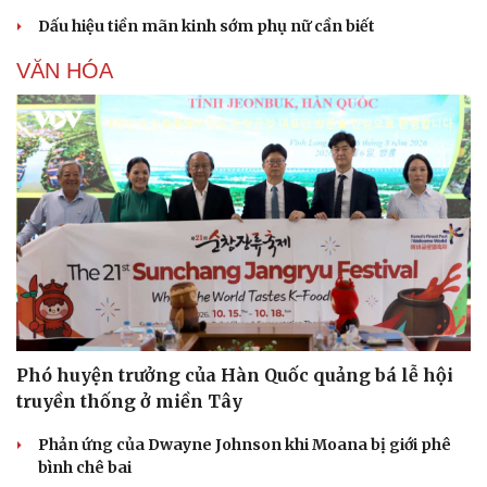
Dấu hiệu tiền mãn kinh sớm phụ nữ cần biết
VĂN HÓA
Văn hóa
Giải trí
Sân khấu - Điện ảnh
Nghệ sĩ
Văn học
Thời trang
Phó huyện trưởng của Hàn Quốc quảng bá lễ hội
Âm nhạc
Sao Việt
truyền thống ở miền Tây
Di sản
Phản ứng của Dwayne Johnson khi Moana bị giới phê
bình chê bai