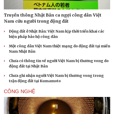
Truyền thông Nhật Bản ca ngợi công dân Việt
Nam cứu người trong động đất
Động đất ở Nhật Bản: Việt Nam kịp thời triển khai các
biện pháp bảo hộ công dân
Sức khỏe
Đời sống
Dinh dưỡng - món ngon
Nhà đẹp
Một công dân Việt Nam thiệt mạng do động đất tại miền
Cây thuốc
Blog
Nam Nhật Bản
Sản phụ khoa
Tình yêu - Gia đình
Chưa có thông tin về người Việt Nam bị thương vong do
Nhi khoa
động đất tại Nhật Bản
Nam khoa
Làm đẹp - giảm cân
Chưa ghi nhận người Việt Nam bị thương vong trong
Phòng mạch online
trận động đất tại Kumamoto
Ăn sạch sống khỏe
CÔNG NGHỆ