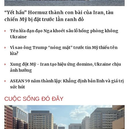
“Yết hầu” Hormuz thành con bài của Iran, tàu
chiến Mỹ bị đặt trước lằn ranh đỏ
Tên lửa đạn đạo Nga khoét sâu lỗ hổng phòng không
Ukraine
Vì sao ông Trump “nóng mặt” trước tin Mỹ thiếu tên
lửa?
Xung đột Mỹ - Iran tạo hiệu ứng domino, Ukraine chịu
ảnh hưởng
ASEAN 59 năm thành lập: Khẳng định bản lĩnh và giá trị
sức hút
CUỘC SỐNG ĐÓ ĐÂY