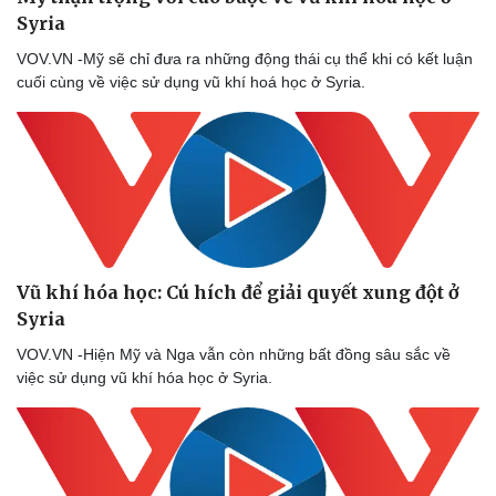
Thể thao
Ô tô - Xe máy
Syria
Bóng đá
Ô tô
VOV.VN -Mỹ sẽ chỉ đưa ra những động thái cụ thể khi có kết luận
Lịch thi đấu bóng đá
Xe máy
cuối cùng về việc sử dụng vũ khí hoá học ở Syria.
Thế giới thể thao
Tư vấn
eSports
Hậu trường
Vũ khí hóa học: Cú hích để giải quyết xung đột ở
Syria
VOV.VN -Hiện Mỹ và Nga vẫn còn những bất đồng sâu sắc về
việc sử dụng vũ khí hóa học ở Syria.