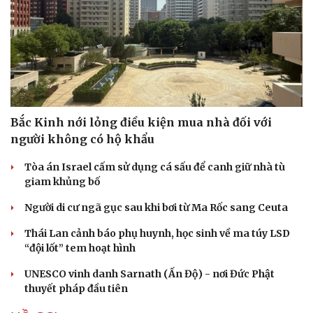
Bắc Kinh nới lỏng điều kiện mua nhà đối với
người không có hộ khẩu
Tòa án Israel cấm sử dụng cá sấu để canh giữ nhà tù
giam khủng bố
Người di cư ngã gục sau khi bơi từ Ma Rốc sang Ceuta
Thái Lan cảnh báo phụ huynh, học sinh về ma túy LSD
“đội lốt” tem hoạt hình
UNESCO vinh danh Sarnath (Ấn Độ) - nơi Đức Phật
thuyết pháp đầu tiên