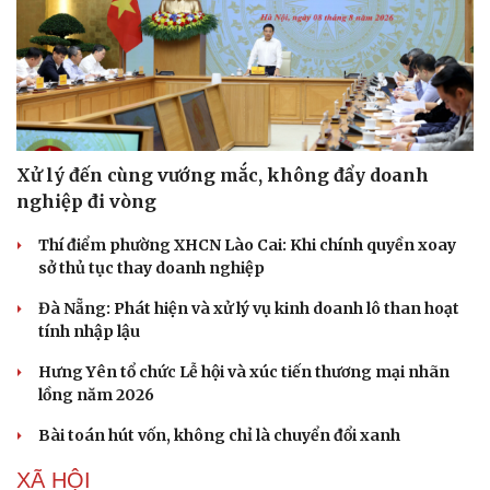
Xử lý đến cùng vướng mắc, không đẩy doanh
nghiệp đi vòng
Thí điểm phường XHCN Lào Cai: Khi chính quyền xoay
sở thủ tục thay doanh nghiệp
Đà Nẵng: Phát hiện và xử lý vụ kinh doanh lô than hoạt
tính nhập lậu
Hưng Yên tổ chức Lễ hội và xúc tiến thương mại nhãn
Du lịch
Podcast
lồng năm 2026
Tư vấn
Câu chuyện thời sự
Bài toán hút vốn, không chỉ là chuyển đổi xanh
Săn Tour
Đọc truyện đêm khuya
check-in
Cửa sổ tình yêu
XÃ HỘI
Kể chuyện cho bé