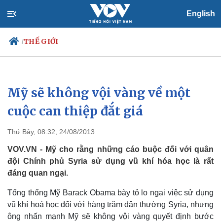
English
THẾ GIỚI
/
Mỹ sẽ không vội vàng về một
Chính trị
Xã hội
Đảng
Tin 24h
cuộc can thiệp đắt giá
Tổ chức nhân sự
Dự báo thời tiết
Quốc hội
Giáo dục
Thứ Bảy, 08:32, 24/08/2013
Nhận diện sự thật
Dấu ấn VOV
Việc làm
VOV.VN - Mỹ cho rằng những cáo buộc đối với quân
Biển đảo
đội Chính phủ Syria sử dụng vũ khí hóa học là rất
đáng quan ngại.
Tổng thống Mỹ Barack Obama bày tỏ lo ngại việc sử dụng
vũ khí hoá học đối với hàng trăm dân thường Syria, nhưng
ông nhấn mạnh Mỹ sẽ không vội vàng quyết định bước