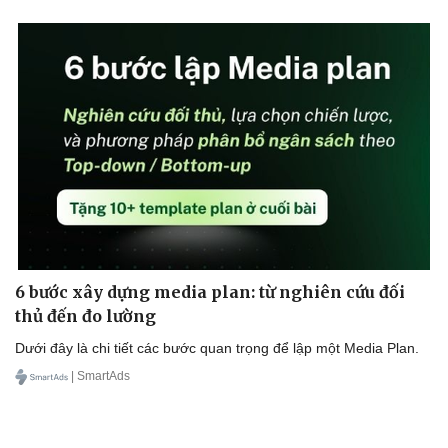
Thể thao
Ô tô - Xe máy
Bóng đá
Ô tô
Lịch thi đấu bóng đá
Xe máy
Thế giới thể thao
Tư vấn
eSports
Hậu trường
6 bước xây dựng media plan: từ nghiên cứu đối
thủ đến đo lường
Dưới đây là chi tiết các bước quan trọng để lập một Media Plan.
| SmartAds