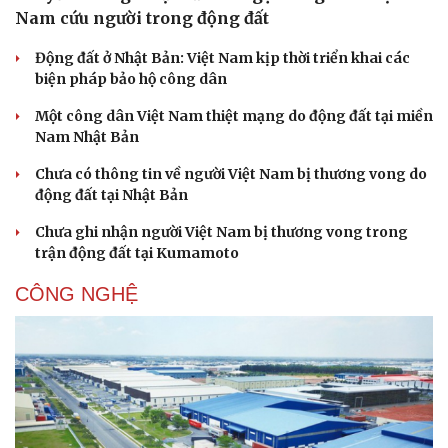
Nam cứu người trong động đất
Động đất ở Nhật Bản: Việt Nam kịp thời triển khai các
biện pháp bảo hộ công dân
Doanh nghiệp
Công nghệ
Một công dân Việt Nam thiệt mạng do động đất tại miền
Thông tin doanh nghiệp
Sành điệu
Nam Nhật Bản
Doanh nghiệp 24h
Tin Công nghệ
Doanh nhân
Trải nghiệm
Chưa có thông tin về người Việt Nam bị thương vong do
Vì cộng đồng
Chuyển đổi số
động đất tại Nhật Bản
Chưa ghi nhận người Việt Nam bị thương vong trong
trận động đất tại Kumamoto
CÔNG NGHỆ