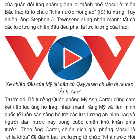
của quân đội Iraq nhằm giành lại thành phố Mosul ở miền
Bắc Iraq từ tổ chức “Nhà nước Hồi giáo” (IS) tự xưng. Tuy
nhiên, ông Stephen J. Townsend cũng nhấn mạnh: tất cả
các lực lượng chiến đấu đều phải là lực lượng của Iraq.
Xe chiến đấu của Mỹ
tại căn cứ
Qayyarah
chuẩn bị ra trận.
Ảnh: AFP
Trước đó, Bộ trưởng Quốc phòng Mỹ Ash Carter cũng cam
kết tiếp tục ủng hộ Iraq, nhấn mạnh rằng Mỹ và liên minh
quốc tế luôn sẵn sàng hỗ trợ các lực lượng an ninh Iraq và
người dân nước này trong cuộc chiến khó khăn phía
trước. Theo ông Carter, chiến dịch giải phóng Mosul là
“chìa khóa” để đánh bại lực lượng tổ chức “Nhà nước Hồi