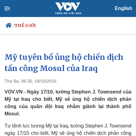
English
THẾ GIỚI
/
Mỹ tuyên bố ủng hộ chiến dịch
Chính trị
Xã hội
Đảng
Tin 24h
tấn công Mosul của Iraq
Tổ chức nhân sự
Dự báo thời tiết
Quốc hội
Giáo dục
Thứ Ba, 06:35, 18/10/2016
Nhận diện sự thật
Dấu ấn VOV
Việc làm
VOV.VN - Ngày 17/10, tướng Stephen J. Townsend của
Biển đảo
Mỹ tại Iraq cho biết, Mỹ sẽ ủng hộ chiến dịch phản
công của quân đội Iraq nhằm giành lại thành phố
Mosul.
Tư lệnh lực lượng Mỹ tại Iraq, tướng Stephen J. Townsend
ngày 17/10 cho biết, Mỹ sẽ ủng hộ chiến dịch phản công