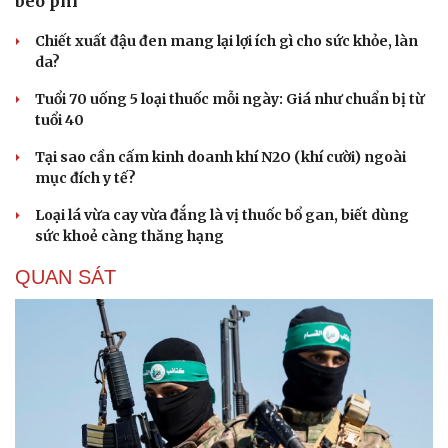
béo phì
Chiết xuất đậu đen mang lại lợi ích gì cho sức khỏe, làn
da?
Tuổi 70 uống 5 loại thuốc mỗi ngày: Giá như chuẩn bị từ
tuổi 40
Tại sao cần cấm kinh doanh khí N2O (khí cười) ngoài
mục đích y tế?
Loại lá vừa cay vừa đắng là vị thuốc bổ gan, biết dùng
sức khoẻ càng thăng hạng
QUAN SÁT
Du lịch
Podcast
Tư vấn
Câu chuyện thời sự
Săn Tour
Đọc truyện đêm khuya
check-in
Cửa sổ tình yêu
Kể chuyện cho bé