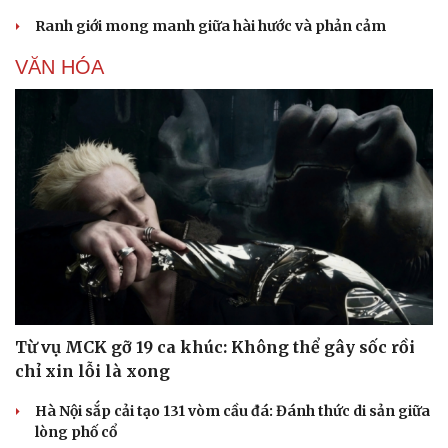
Ranh giới mong manh giữa hài hước và phản cảm
VĂN HÓA
Sức khỏe
Đời sống
Dinh dưỡng - món ngon
Nhà đẹp
Cây thuốc
Blog
Sản phụ khoa
Tình yêu - Gia đình
Nhi khoa
Nam khoa
Làm đẹp - giảm cân
Phòng mạch online
Ăn sạch sống khỏe
Từ vụ MCK gỡ 19 ca khúc: Không thể gây sốc rồi
chỉ xin lỗi là xong
Hà Nội sắp cải tạo 131 vòm cầu đá: Đánh thức di sản giữa
lòng phố cổ