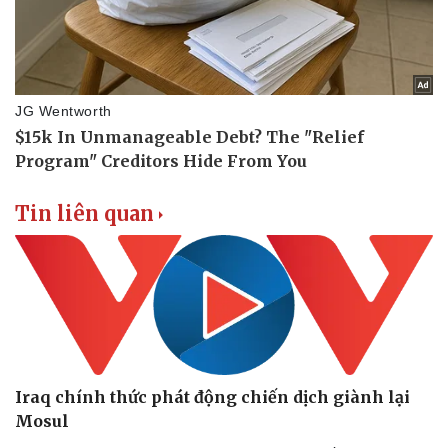
Vụ án
Vũ khí
Tin nóng
Việt Nam
Tư vấn luật
Phân tích
Tin liên quan
Iraq chính thức phát động chiến dịch giành lại
Mosul