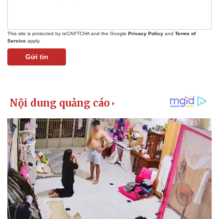
This site is protected by reCAPTCHA and the Google
Privacy Policy
and
Terms of
Service
apply.
Gửi tin