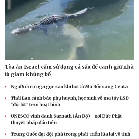
Tòa án Israel cấm sử dụng cá sấu để canh giữ nhà
tù giam khủng bố
Người di cư ngã gục sau khi bơi từ Ma Rốc sang Ceuta
Thái Lan cảnh báo phụ huynh, học sinh về ma túy LSD
“đội lốt” tem hoạt hình
UNESCO vinh danh Sarnath (Ấn Độ) - nơi Đức Phật
thuyết pháp đầu tiên
Trung Quốc đạt đột phá trong phát triển lúa lai vô tính