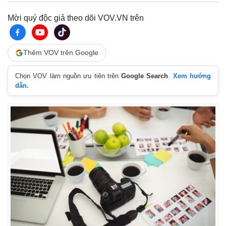
Mời quý độc giả theo dõi VOV.VN trên
Thêm VOV trên Google
Chọn VOV làm nguồn ưu tiên trên
Google Search
.
Xem hướng
dẫn.
Thế giới
Multimedia
Quan sát
Video
Cuộc sống đó đây
Ảnh
Hồ sơ
E-Magazine
Infographic