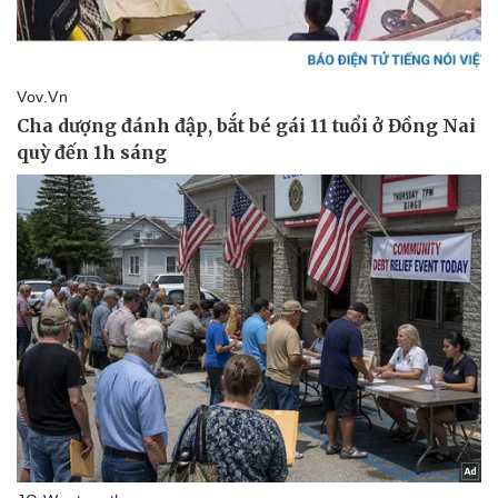
Kinh tế
Thị trường
Bất động sản
Giá vàng
Khởi nghiệp
Tiêu dùng
Tỷ giá
Chứng khoán