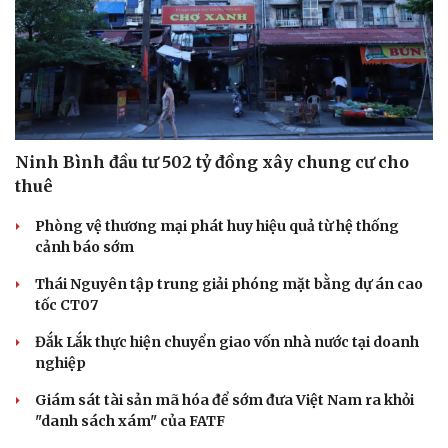
Ninh Bình đầu tư 502 tỷ đồng xây chung cư cho
thuê
Phòng vệ thương mại phát huy hiệu quả từ hệ thống
cảnh báo sớm
Thái Nguyên tập trung giải phóng mặt bằng dự án cao
Văn hóa
Giải trí
tốc CT07
Sân khấu - Điện ảnh
Nghệ sĩ
Đắk Lắk thực hiện chuyển giao vốn nhà nước tại doanh
Văn học
Thời trang
nghiệp
Âm nhạc
Sao Việt
Di sản
Giám sát tài sản mã hóa để sớm đưa Việt Nam ra khỏi
"danh sách xám" của FATF