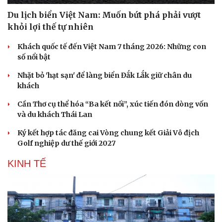
Du lịch biển Việt Nam: Muốn bứt phá phải vượt
khỏi lợi thế tự nhiên
Khách quốc tế đến Việt Nam 7 tháng 2026: Những con
số nổi bật
Nhặt bỏ 'hạt sạn' để làng biển Đắk Lắk giữ chân du
khách
Cần Thơ cụ thể hóa “Ba kết nối”, xúc tiến đón dòng vốn
và du khách Thái Lan
Ký kết hợp tác đăng cai Vòng chung kết Giải Vô địch
Golf nghiệp dư thế giới 2027
KINH TẾ