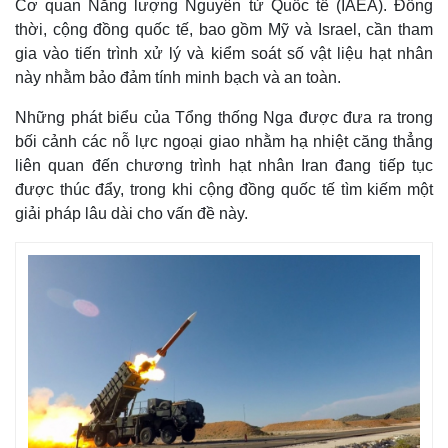
Cơ quan Năng lượng Nguyên tử Quốc tế (IAEA). Đồng
thời, cộng đồng quốc tế, bao gồm Mỹ và Israel, cần tham
gia vào tiến trình xử lý và kiểm soát số vật liệu hạt nhân
này nhằm bảo đảm tính minh bạch và an toàn.
Những phát biểu của Tổng thống Nga được đưa ra trong
bối cảnh các nỗ lực ngoại giao nhằm hạ nhiệt căng thẳng
liên quan đến chương trình hạt nhân Iran đang tiếp tục
được thúc đẩy, trong khi cộng đồng quốc tế tìm kiếm một
giải pháp lâu dài cho vấn đề này.
Thế giới
Multimedia
Quan sát
Video
Cuộc sống đó đây
Ảnh
Hồ sơ
E-Magazine
Infographic