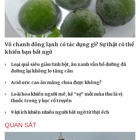
Vỏ chanh đông lạnh có tác dụng gì? Sự thật có thể
khiến bạn bất ngờ
Loại quả siêu giàu tinh bột, ăn xanh vẫn bổ dưỡng đủ
đường lại không lo tăng cân
Acid uric cao ăn măng chua được không?
Loài hoa khiến người mê, kẻ “sợ” mỗi mùa thu là vị
thuốc trong y học cổ truyền
9 lợi ích khiến nhiều người bất ngờ từ thịt ếch
QUAN SÁT
Cải chính