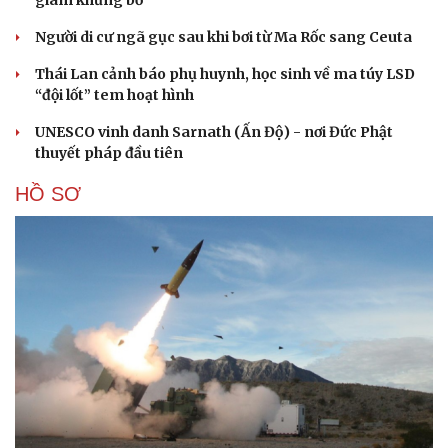
giam khủng bố
Người di cư ngã gục sau khi bơi từ Ma Rốc sang Ceuta
Thái Lan cảnh báo phụ huynh, học sinh về ma túy LSD
“đội lốt” tem hoạt hình
UNESCO vinh danh Sarnath (Ấn Độ) - nơi Đức Phật
thuyết pháp đầu tiên
HỒ SƠ