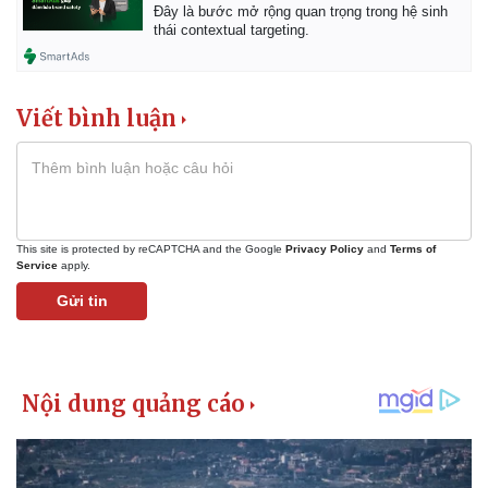
Đây là bước mở rộng quan trọng trong hệ sinh
thái contextual targeting.
Viết bình luận
This site is protected by reCAPTCHA and the Google
Privacy Policy
and
Terms of
Service
apply.
Gửi tin
Kinh tế
Thị trường
Bất động sản
Giá vàng
Khởi nghiệp
Tiêu dùng
Tỷ giá
Chứng khoán