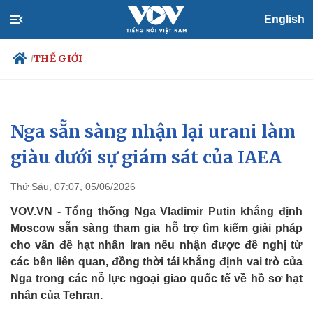
English
THẾ GIỚI
/
Nga sẵn sàng nhận lại urani làm
Chính trị
Xã hội
Đảng
Tin 24h
giàu dưới sự giám sát của IAEA
Tổ chức nhân sự
Dự báo thời tiết
Quốc hội
Giáo dục
Thứ Sáu, 07:07, 05/06/2026
Nhận diện sự thật
Dấu ấn VOV
Việc làm
VOV.VN - Tổng thống Nga Vladimir Putin khẳng định
Biển đảo
Moscow sẵn sàng tham gia hỗ trợ tìm kiếm giải pháp
cho vấn đề hạt nhân Iran nếu nhận được đề nghị từ
các bên liên quan, đồng thời tái khẳng định vai trò của
Nga trong các nỗ lực ngoại giao quốc tế về hồ sơ hạt
nhân của Tehran.