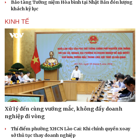
Bảo tàng Tưởng niệm Hòa bình tại Nhật Bản đón lượng
khách kỷ lục
KINH TẾ
Xử lý đến cùng vướng mắc, không đẩy doanh
Du lịch
Podcast
nghiệp đi vòng
Tư vấn
Câu chuyện thời sự
Săn Tour
Đọc truyện đêm khuya
Thí điểm phường XHCN Lào Cai: Khi chính quyền xoay
check-in
Cửa sổ tình yêu
sở thủ tục thay doanh nghiệp
Kể chuyện cho bé