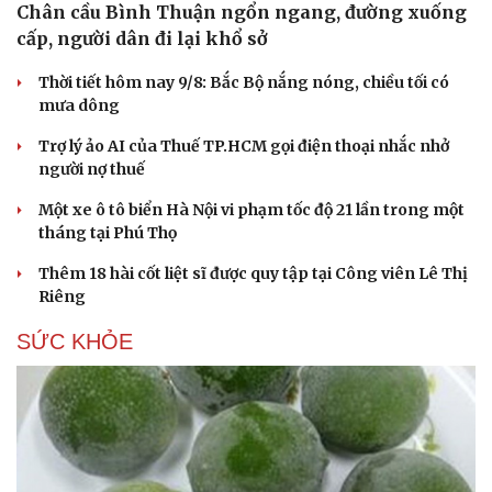
Chân cầu Bình Thuận ngổn ngang, đường xuống
cấp, người dân đi lại khổ sở
Thời tiết hôm nay 9/8: Bắc Bộ nắng nóng, chiều tối có
mưa dông
Trợ lý ảo AI của Thuế TP.HCM gọi điện thoại nhắc nhở
người nợ thuế
Một xe ô tô biển Hà Nội vi phạm tốc độ 21 lần trong một
tháng tại Phú Thọ
Thêm 18 hài cốt liệt sĩ được quy tập tại Công viên Lê Thị
Riêng
SỨC KHỎE