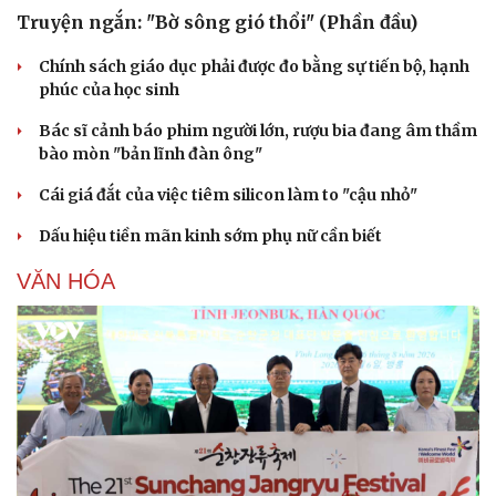
Truyện ngắn: "Bờ sông gió thổi" (Phần đầu)
Chính sách giáo dục phải được đo bằng sự tiến bộ, hạnh
phúc của học sinh
Bác sĩ cảnh báo phim người lớn, rượu bia đang âm thầm
bào mòn "bản lĩnh đàn ông"
Cái giá đắt của việc tiêm silicon làm to "cậu nhỏ"
Dấu hiệu tiền mãn kinh sớm phụ nữ cần biết
VĂN HÓA
Văn hóa
Giải trí
Sân khấu - Điện ảnh
Nghệ sĩ
Văn học
Thời trang
Âm nhạc
Sao Việt
Di sản