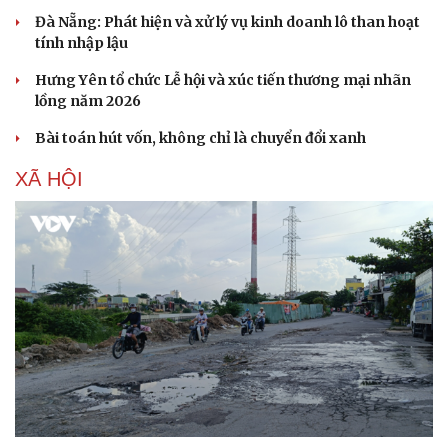
Hạt giống tâm hồn
Đà Nẵng: Phát hiện và xử lý vụ kinh doanh lô than hoạt
tính nhập lậu
Hưng Yên tổ chức Lễ hội và xúc tiến thương mại nhãn
lồng năm 2026
Bài toán hút vốn, không chỉ là chuyển đổi xanh
XÃ HỘI