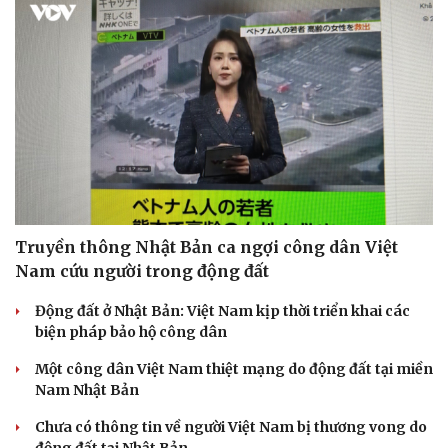
Sức khỏe
Đời sống
Dinh dưỡng - món ngon
Nhà đẹp
Cây thuốc
Blog
Sản phụ khoa
Tình yêu - Gia đình
Nhi khoa
Truyền thông Nhật Bản ca ngợi công dân Việt
Nam khoa
Nam cứu người trong động đất
Làm đẹp - giảm cân
Phòng mạch online
Động đất ở Nhật Bản: Việt Nam kịp thời triển khai các
Ăn sạch sống khỏe
biện pháp bảo hộ công dân
Một công dân Việt Nam thiệt mạng do động đất tại miền
Nam Nhật Bản
Chưa có thông tin về người Việt Nam bị thương vong do