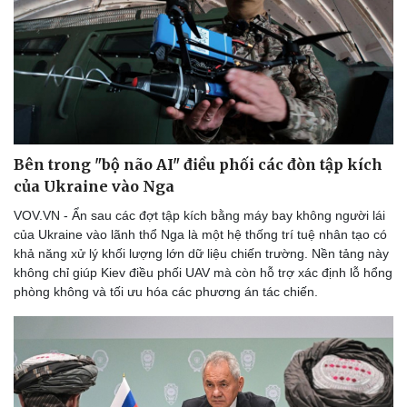
Thể thao
Ô tô - Xe máy
Bóng đá
Ô tô
Lịch thi đấu bóng đá
Xe máy
Thế giới thể thao
Tư vấn
eSports
Hậu trường
Bên trong "bộ não AI" điều phối các đòn tập kích
của Ukraine vào Nga
VOV.VN - Ẩn sau các đợt tập kích bằng máy bay không người lái
của Ukraine vào lãnh thổ Nga là một hệ thống trí tuệ nhân tạo có
khả năng xử lý khối lượng lớn dữ liệu chiến trường. Nền tảng này
không chỉ giúp Kiev điều phối UAV mà còn hỗ trợ xác định lỗ hổng
phòng không và tối ưu hóa các phương án tác chiến.