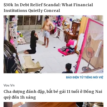
Vụ án
Vũ khí
Tin nóng
Việt Nam
Tư vấn luật
Phân tích