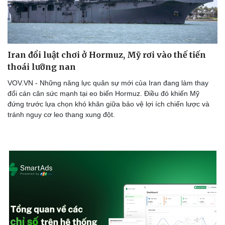
Doanh nghiệp
Công nghệ
Iran đổi luật chơi ở Hormuz, Mỹ rơi vào thế tiến
Thông tin doanh nghiệp
Sành điệu
thoái lưỡng nan
Doanh nghiệp 24h
Tin Công nghệ
Doanh nhân
Trải nghiệm
VOV.VN - Những năng lực quân sự mới của Iran đang làm thay
Vì cộng đồng
Chuyển đổi số
đổi cán cân sức mạnh tại eo biển Hormuz. Điều đó khiến Mỹ
đứng trước lựa chọn khó khăn giữa bảo vệ lợi ích chiến lược và
tránh nguy cơ leo thang xung đột.