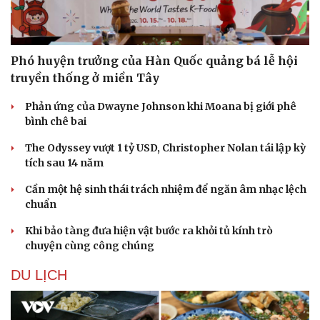
Phó huyện trưởng của Hàn Quốc quảng bá lễ hội
truyền thống ở miền Tây
Phản ứng của Dwayne Johnson khi Moana bị giới phê
bình chê bai
The Odyssey vượt 1 tỷ USD, Christopher Nolan tái lập kỳ
tích sau 14 năm
Cần một hệ sinh thái trách nhiệm để ngăn âm nhạc lệch
chuẩn
Khi bảo tàng đưa hiện vật bước ra khỏi tủ kính trò
chuyện cùng công chúng
DU LỊCH