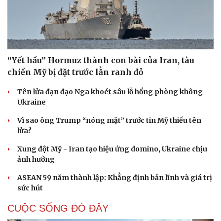
“Yết hầu” Hormuz thành con bài của Iran, tàu
chiến Mỹ bị đặt trước lằn ranh đỏ
Tên lửa đạn đạo Nga khoét sâu lỗ hổng phòng không
Ukraine
Vì sao ông Trump “nóng mặt” trước tin Mỹ thiếu tên
lửa?
Xung đột Mỹ - Iran tạo hiệu ứng domino, Ukraine chịu
ảnh hưởng
ASEAN 59 năm thành lập: Khẳng định bản lĩnh và giá trị
sức hút
CUỘC SỐNG ĐÓ ĐÂY