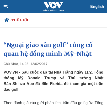
English
THẾ GIỚI
/
“Ngoại giao sân golf” củng cố
Chính trị
Xã hội
Đảng
Tin 24h
quan hệ đồng minh Mỹ-Nhật
Tổ chức nhân sự
Dự báo thời tiết
Quốc hội
Giáo dục
Chủ Nhật, 14:25, 12/02/2017
Nhận diện sự thật
Dấu ấn VOV
Việc làm
VOV.VN - Sau cuộc gặp tại Nhà Trắng ngày 11/2, Tổng
Biển đảo
thống Mỹ Donald Trump và Thủ tướng Nhật
Bản Shinzo Abe đã đến Florida để tham gia một trận
đấu golf.
Theo đánh giá của giới phân tích, trận đấu golf giữa Tổng