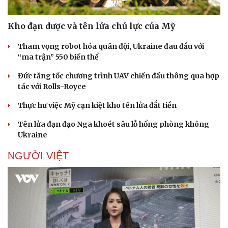
Kho đạn dược và tên lửa chủ lực của Mỹ
Doanh nghiệp
Công nghệ
Thông tin doanh nghiệp
Sành điệu
Tham vọng robot hóa quân đội, Ukraine đau đầu với
Doanh nghiệp 24h
Tin Công nghệ
“ma trận” 550 biến thể
Doanh nhân
Trải nghiệm
Vì cộng đồng
Chuyển đổi số
Đức tăng tốc chương trình UAV chiến đấu thông qua hợp
tác với Rolls-Royce
Thực hư việc Mỹ cạn kiệt kho tên lửa đắt tiền
Tên lửa đạn đạo Nga khoét sâu lỗ hổng phòng không
Ukraine
NGƯỜI VIỆT