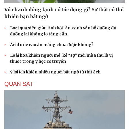
Vỏ chanh đông lạnh có tác dụng gì? Sự thật có thể
khiến bạn bất ngờ
Loại quả siêu giàu tinh bột, ăn xanh vẫn bổ dưỡng đủ
đường lại không lo tăng cân
Acid uric cao ăn măng chua được không?
Loài hoa khiến người mê, kẻ “sợ” mỗi mùa thu là vị
thuốc trong y học cổ truyền
9 lợi ích khiến nhiều người bất ngờ từ thịt ếch
QUAN SÁT