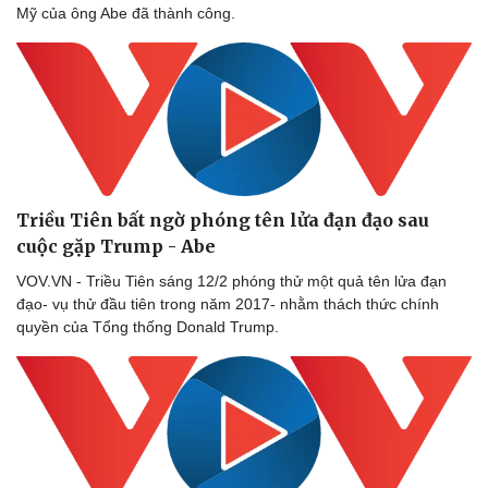
Bóng đá
Ô tô
Mỹ của ông Abe đã thành công.
Lịch thi đấu bóng đá
Xe máy
Thế giới thể thao
Tư vấn
eSports
Hậu trường
Triều Tiên bất ngờ phóng tên lửa đạn đạo sau
cuộc gặp Trump - Abe
VOV.VN - Triều Tiên sáng 12/2 phóng thử một quả tên lửa đạn
đạo- vụ thử đầu tiên trong năm 2017- nhằm thách thức chính
quyền của Tổng thống Donald Trump.