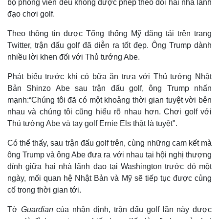
bộ phóng viên đều không được phép theo dõi hai nhà lãnh
đạo chơi golf.
Theo thông tin được Tổng thống Mỹ đăng tải trên trang
Twitter, trận đấu golf đã diễn ra tốt đẹp. Ông Trump dành
nhiều lời khen đối với Thủ tướng Abe.
Phát biểu trước khi có bữa ăn trưa với Thủ tướng Nhật
Bản Shinzo Abe sau trận đấu golf, ông Trump nhấn
mạnh:“Chúng tôi đã có một khoảng thời gian tuyệt vời bên
nhau và chúng tôi cũng hiểu rõ nhau hơn. Chơi golf với
Thủ tướng Abe và tay golf Ernie Els thật là tuyệt".
Có thể thấy, sau trận đấu golf trên, cùng những cam kết mà
ông Trump và ông Abe đưa ra với nhau tại hội nghị thượng
đỉnh giữa hai nhà lãnh đạo tại Washington trước đó một
ngày, mối quan hệ Nhật Bản và Mỹ sẽ tiếp tục được củng
cố trong thời gian tới.
Tờ
Guardian
của nhận định, trận đấu golf lần này được