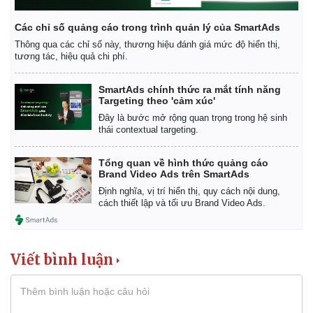
Các chỉ số quảng cáo trong trình quản lý của SmartAds
Thông qua các chỉ số này, thương hiệu đánh giá mức độ hiển thị,
tương tác, hiệu quả chi phí.
SmartAds chính thức ra mắt tính năng
Targeting theo 'cảm xúc'
Đây là bước mở rộng quan trọng trong hệ sinh
thái contextual targeting.
Tổng quan về hình thức quảng cáo
Brand Video Ads trên SmartAds
Định nghĩa, vị trí hiển thị, quy cách nội dung,
cách thiết lập và tối ưu Brand Video Ads.
Kinh tế
Thị trường
Bất động sản
Giá vàng
Viết bình luận
Khởi nghiệp
Tiêu dùng
Tỷ giá
Chứng khoán
Giá cà phê