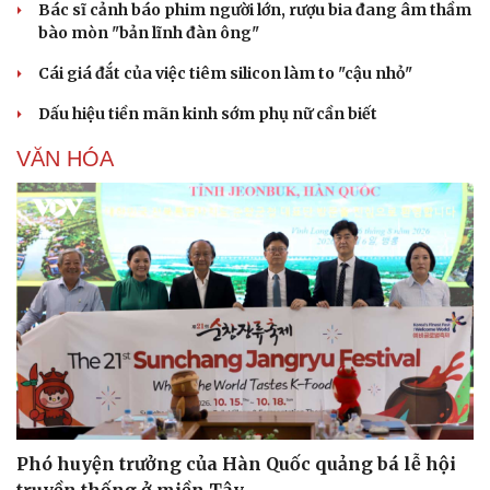
Bác sĩ cảnh báo phim người lớn, rượu bia đang âm thầm
bào mòn "bản lĩnh đàn ông"
Cái giá đắt của việc tiêm silicon làm to "cậu nhỏ"
Dấu hiệu tiền mãn kinh sớm phụ nữ cần biết
VĂN HÓA
Phó huyện trưởng của Hàn Quốc quảng bá lễ hội
truyền thống ở miền Tây