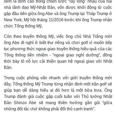
xem là đỉnh cao trong chiến lược “lấy lòng” nhau của hai
nhà lãnh đạo Mỹ-Nhật Bản, vốn được khởi động từ cuộc
gặp đầu tiên giữa ông Abe và ông Trump tại Tháp Trump ở
New York, Mỹ hồi tháng 11/2016 trước khi ông Trump nhận
chức Tổng thống Mỹ.
Còn theo truyền thông Mỹ, việc ông chủ Nhà Trắng mời
ông Abe đi nghỉ ở biệt thự riêng và chơi golf vì muốn tiếp
tục phương thức ngoại giao truyền thống hiệu quả của các
Tổng thống tiền nhiệm - “ngoại giao nghỉ dưỡng”, đồng
thời bày tỏ nỗ lực cải thiện quan hệ ngoại giao với Nhật
Bản.
Thế giới
Multimedia
Trong cuộc phỏng vấn nhanh với giới truyền thông mới
Quan sát
Video
đây, Tổng thống Mỹ Trump từng nhận định một trận golf sẽ
Cuộc sống đó đây
Ảnh
giúp bạn dễ dàng hiểu ai đó hơn là một bữa trưa. Ông
Hồ sơ
E-Magazine
Infographic
Trump đánh giá cuộc gặp cuối tuần với Thủ tướng Nhật
Bản Shinzo Abe sẽ mang thiên hướng gần gũi “giữa
những đối tác chứ không phải đối thủ cạnh tranh”.