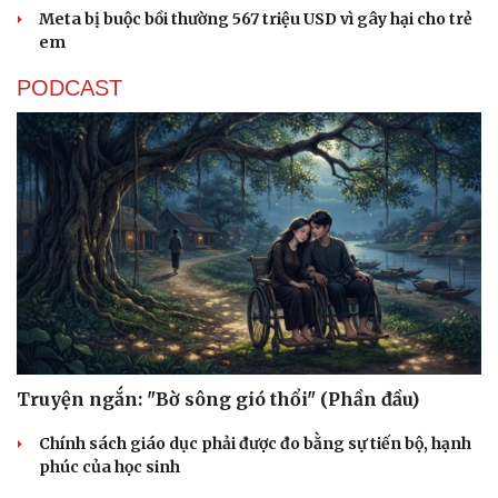
Meta bị buộc bồi thường 567 triệu USD vì gây hại cho trẻ
em
PODCAST
Sức khỏe
Đời sống
Dinh dưỡng - món ngon
Nhà đẹp
Cây thuốc
Blog
Sản phụ khoa
Tình yêu - Gia đình
Nhi khoa
Nam khoa
Làm đẹp - giảm cân
Phòng mạch online
Ăn sạch sống khỏe
Truyện ngắn: "Bờ sông gió thổi" (Phần đầu)
Chính sách giáo dục phải được đo bằng sự tiến bộ, hạnh
phúc của học sinh