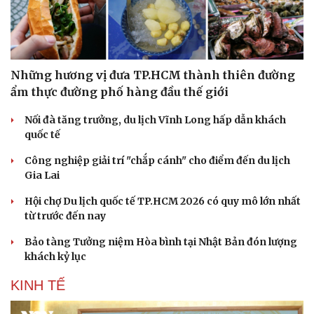
Những hương vị đưa TP.HCM thành thiên đường
ẩm thực đường phố hàng đầu thế giới
Nối đà tăng trưởng, du lịch Vĩnh Long hấp dẫn khách
quốc tế
Công nghiệp giải trí "chắp cánh" cho điểm đến du lịch
Văn hóa
Giải trí
Gia Lai
Sân khấu - Điện ảnh
Nghệ sĩ
Văn học
Thời trang
Hội chợ Du lịch quốc tế TP.HCM 2026 có quy mô lớn nhất
Âm nhạc
Sao Việt
từ trước đến nay
Di sản
Bảo tàng Tưởng niệm Hòa bình tại Nhật Bản đón lượng
khách kỷ lục
KINH TẾ