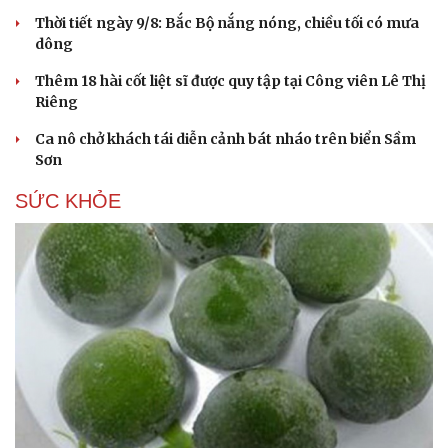
Thời tiết ngày 9/8: Bắc Bộ nắng nóng, chiều tối có mưa
dông
Thêm 18 hài cốt liệt sĩ được quy tập tại Công viên Lê Thị
Riêng
Ca nô chở khách tái diễn cảnh bát nháo trên biển Sầm
Sơn
SỨC KHỎE
Du lịch
Podcast
Tư vấn
Câu chuyện thời sự
Săn Tour
Đọc truyện đêm khuya
check-in
Cửa sổ tình yêu
Kể chuyện cho bé
Hạt giống tâm hồn