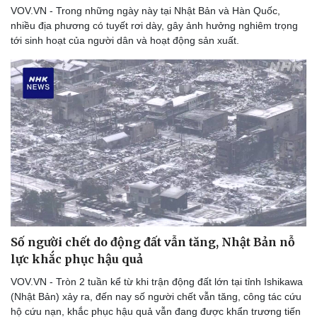
VOV.VN - Trong những ngày này tại Nhật Bản và Hàn Quốc,
nhiều địa phương có tuyết rơi dày, gây ảnh hưởng nghiêm trọng
tới sinh hoạt của người dân và hoạt động sản xuất.
Du lịch
Podcast
Tư vấn
Câu chuyện thời sự
Số người chết do động đất vẫn tăng, Nhật Bản nỗ
Săn Tour
Đọc truyện đêm khuya
lực khắc phục hậu quả
check-in
Cửa sổ tình yêu
Kể chuyện cho bé
VOV.VN - Tròn 2 tuần kể từ khi trận động đất lớn tại tỉnh Ishikawa
Hạt giống tâm hồn
(Nhật Bản) xảy ra, đến nay số người chết vẫn tăng, công tác cứu
hộ cứu nạn, khắc phục hậu quả vẫn đang được khẩn trương tiến