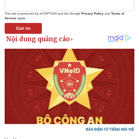
This site is protected by reCAPTCHA and the Google
Privacy Policy
and
Terms of
Service
apply.
Gửi tin
Thể thao
Ô tô - Xe máy
Bóng đá
Ô tô
Lịch thi đấu bóng đá
Xe máy
Thế giới thể thao
Tư vấn
eSports
Hậu trường