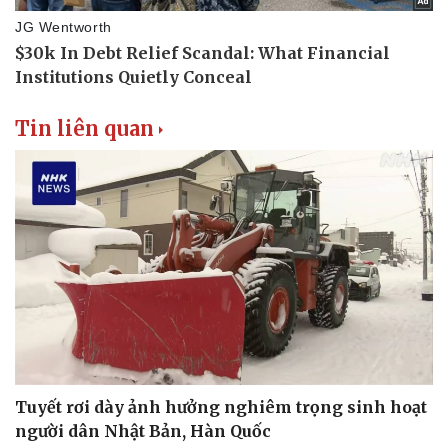
Văn hóa
Giải trí
Sân khấu - Điện ảnh
Nghệ sĩ
Tin liên quan
Văn học
Thời trang
Âm nhạc
Sao Việt
Di sản
Tuyết rơi dày ảnh hưởng nghiêm trọng sinh hoạt
người dân Nhật Bản, Hàn Quốc