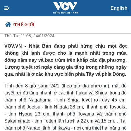
English
Nhật Bản hứng chịu đợt không
khí lạnh nhất trong mùa đông
THẾ GIỚI
/
Thứ Tư, 11:08, 24/01/2024
VOV.VN - Nhật Bản đang phải hứng chịu một đợt
không khí lạnh được cho là mạnh nhất trong mùa
Chính trị
Xã hội
đông năm nay và bao trùm trên khắp các địa phương.
Đảng
Tin 24h
Lượng tuyết rơi ngày càng gia tăng trong những ngày
Tổ chức nhân sự
Dự báo thời tiết
qua, nhất là ở các khu vực biển phía Tây và phía Đông.
Quốc hội
Giáo dục
Nhận diện sự thật
Dấu ấn VOV
Tính đến 8 giờ sáng 24/1 (theo giờ địa phương), mật độ
Việc làm
tuyết rơi đã tăng nhanh ở các tỉnh Fukui và Shiga, trong đó
Biển đảo
thành phố Nagahama - tỉnh Shiga tuyết rơi dày 45 cm,
thành phố Joetsu - tỉnh Niigata 28 cm, thành phố Toyooka
- tỉnh Hyogo 23 cm, thành phố Toyama và thành phố
Sakaiminato - tỉnh Tottori lần lượt là 22 cm và 15 cm… Tại
thành phố Nanao, tỉnh Ishikawa - nơi chịu thiệt hại nặng nề