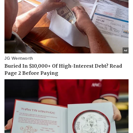
Sức khỏe
Đời sống
Dinh dưỡng - món ngon
Nhà đẹp
Cây thuốc
Blog
Sản phụ khoa
Tình yêu - Gia đình
Nhi khoa
Nam khoa
Làm đẹp - giảm cân
Phòng mạch online
Ăn sạch sống khỏe