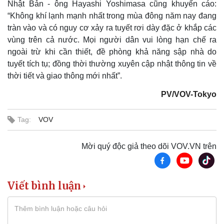
Nhật Bản - ông Hayashi Yoshimasa cũng khuyến cáo:
Pháp luật
Quân sự - Quốc phòng
“Không khí lạnh mạnh nhất trong mùa đông năm nay đang
Vụ án
Vũ khí
tràn vào và có nguy cơ xảy ra tuyết rơi dày đặc ở khắp các
Tin nóng
Việt Nam
vùng trên cả nước. Mọi người dân vui lòng hạn chế ra
Tư vấn luật
Phân tích
ngoài trừ khi cần thiết, đề phòng khả năng sập nhà do
tuyết tích tụ; đồng thời thường xuyên cập nhật thông tin về
thời tiết và giao thông mới nhất”.
PV/VOV-Tokyo
Tag:
VOV
Mời quý độc giả theo dõi VOV.VN trên
Viết bình luận