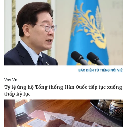
Doanh nghiệp
Công nghệ
Thông tin doanh nghiệp
Sành điệu
Doanh nghiệp 24h
Tin Công nghệ
Doanh nhân
Trải nghiệm
Vì cộng đồng
Chuyển đổi số