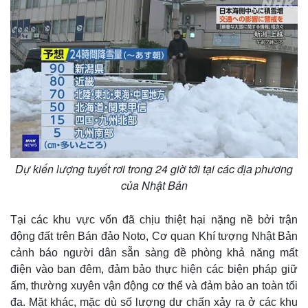
Kinh tế
Thị trường
Dự kiến lượng tuyết rơi trong 24 giờ tới tại các địa phương
Bất động sản
Giá vàng
của Nhật Bản
Khởi nghiệp
Tiêu dùng
Tỷ giá
Chứng khoán
Tại các khu vực vốn đã chịu thiệt hại nặng nề bởi trận
Giá cà phê
động đất trên Bán đảo Noto, Cơ quan Khí tượng Nhật Bản
cảnh báo người dân sẵn sàng đề phòng khả năng mất
điện vào ban đêm, đảm bảo thực hiện các biện pháp giữ
ấm, thường xuyên vận động cơ thể và đảm bảo an toàn tối
đa. Mặt khác, mặc dù số lượng dư chấn xảy ra ở các khu