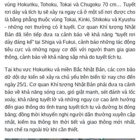
Thế giới
Multimedia
vùng Hokuriku, Tohoku, Tokai và Chugoku 70 cm… Tuyết
Quan sát
Video
rơi dày và tích tụ sẽ xảy ra ngay cả ở một số nơi được cho
Cuộc sống đó đây
Ảnh
là bằng phẳng thuộc vùng Tokai, Kinki, Shikoku và Kyushu
Hồ sơ
E-Magazine
- những nơi thường có ít tuyết. Cơ quan Khí tượng Nhật
Infographic
Bản đã liên tiếp đưa ra cảnh báo về khả năng “tuyết rơi
dày đáng kể” tại Shiga và Fukui, cảnh báo những tác động
tiêu cực và những nguy cơ đối với người tham gia giao
thông, cảnh báo về khả năng sập nhà do tuyết tích tụ.
Tại khu vực Hokuriku và miền Bắc Nhật Bản, các cơn bão
dữ dội dự kiến ​​​​sẽ xảy ra chủ yếu trên biển từ nay cho đến
ngày 25/1. Cơ quan Khí tượng Nhật Bản phải đưa ra cảnh
báo về khả năng sóng cao, gió giật mạnh, sét đánh và lốc
xoáy, khả năng tuyết lở và những nguy cơ cao ảnh hưởng
đến giao thông do tình trạng tuyết tích tụ và đường bị đóng
băng; đồng thời khuyến nghị người dân thường xuyên cập
nhật, kiểm tra thông tin thời tiết và giao thông mới nhất,
hạn chế ra ngoài trừ khi cần thiết.