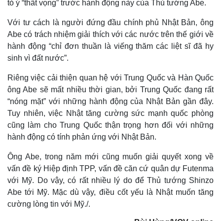
tỏ ý “thất vọng” trước hành động này của Thủ tướng Abe.
Với tư cách là người đứng đầu chính phủ Nhật Bản, ông
Abe có trách nhiệm giải thích với các nước trên thế giới về
hành động “chỉ đơn thuần là viếng thăm các liệt sĩ đã hy
sinh vì đất nước”.
Riêng việc cải thiện quan hệ với Trung Quốc và Hàn Quốc
ông Abe sẽ mất nhiều thời gian, bởi Trung Quốc đang rất
“nóng mặt” với những hành động của Nhật Bản gần đây.
Tuy nhiên, việc Nhật tăng cường sức mạnh quốc phòng
cũng làm cho Trung Quốc thận trọng hơn đối với những
hành động có tính phản ứng với Nhật Bản.
Thế giới
Multimedia
Quan sát
Video
Ông Abe, trong năm mới cũng muốn giải quyết xong về
Cuộc sống đó đây
Ảnh
vấn đề ký Hiệp định TPP, vấn đề căn cứ quân dự Futenma
Hồ sơ
E-Magazine
với Mỹ. Do vậy, có rất nhiều lý do để Thủ tướng Shinzo
Infographic
Abe tới Mỹ. Mặc dù vậy, điều cốt yếu là Nhật muốn tăng
cường lòng tin với Mỹ./.