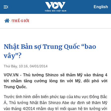
English
THẾ GIỚI
/
Nhật Bản sợ Trung Quốc “bao
Chính trị
Xã hội
Đảng
Tin 24h
vây”?
Tổ chức nhân sự
Dự báo thời tiết
Quốc hội
Giáo dục
Thứ Bảy, 10:16, 04/01/2014
Nhận diện sự thật
Dấu ấn VOV
Việc làm
VOV.VN - Thủ tướng Shinzo sẽ thăm Mỹ vào tháng 4
Biển đảo
tới nhằm tăng cường lòng tin với Mỹ, đối phó với
Trung Quốc.
Trước tình hình diễn biến phức tạp của khu vực Đông Bắc
Á, Thủ tướng Nhật Bản Shinzo Abe dự định sẽ thăm Mỹ
vào tháng 4/2014 nhằm duy trì mối quan hệ tin tưởng với