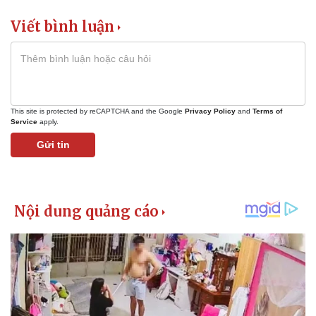
Viết bình luận
This site is protected by reCAPTCHA and the Google
Privacy Policy
and
Terms of
Service
apply.
Gửi tin
Kinh tế
Thị trường
Bất động sản
Giá vàng
Khởi nghiệp
Tiêu dùng
Tỷ giá
Chứng khoán