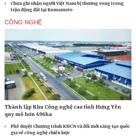
Chưa ghi nhận người Việt Nam bị thương vong trong
trận động đất tại Kumamoto
CÔNG NGHỆ
Văn hóa
Giải trí
Sân khấu - Điện ảnh
Nghệ sĩ
Văn học
Thời trang
Thành lập Khu Công nghệ cao tỉnh Hưng Yên
Âm nhạc
Sao Việt
quy mô hơn 496ha
Di sản
Phê duyệt Chương trình KHCN và đổi mới sáng tạo quốc
gia về công nghệ chiến lược