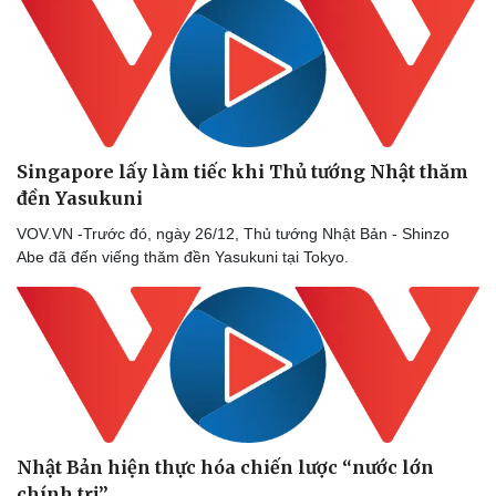
Doanh nghiệp
Công nghệ
Thông tin doanh nghiệp
Sành điệu
Doanh nghiệp 24h
Tin Công nghệ
Singapore lấy làm tiếc khi Thủ tướng Nhật thăm
Doanh nhân
Trải nghiệm
đền Yasukuni
Vì cộng đồng
Chuyển đổi số
VOV.VN -Trước đó, ngày 26/12, Thủ tướng Nhật Bản - Shinzo
Abe đã đến viếng thăm đền Yasukuni tại Tokyo.
Nhật Bản hiện thực hóa chiến lược “nước lớn
chính trị”