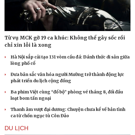
Từ vụ MCK gỡ 19 ca khúc: Không thể gây sốc rồi
chỉ xin lỗi là xong
Hà Nội sắp cải tạo 131 vòm cầu đá: Đánh thức di sản giữa
lòng phố cổ
Đưa bản sắc văn hóa người Mường trở thành động lực
phát triển du lịch cộng đồng
Ba phim Việt cùng “đổ bộ” phòng vé tháng 8, đối đầu
loạt bom tấn ngoại
Du lịch
Podcast
Thanh âm vượt đại dương: Chuyện chưa kể về bản tình
Tư vấn
Câu chuyện thời sự
ca từ chốn ngục tù Côn Đảo
Săn Tour
Đọc truyện đêm khuya
check-in
Cửa sổ tình yêu
DU LỊCH
Kể chuyện cho bé