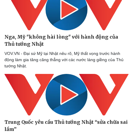
Thể thao
Ô tô - Xe máy
Bóng đá
Ô tô
Lịch thi đấu bóng đá
Xe máy
Thế giới thể thao
Tư vấn
eSports
Nga, Mỹ "không hài lòng" với hành động của
Hậu trường
Thủ tướng Nhật
VOV.VN - Đại sứ Mỹ tại Nhật nêu rõ, Mỹ thất vọng trước hành
động làm gia tăng căng thẳng với các nước láng giềng của Thủ
tướng Nhật.
Trung Quốc yêu cầu Thủ tướng Nhật “sửa chữa sai
lầm”