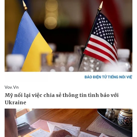
Vụ án
Vũ khí
Tin nóng
Việt Nam
Tư vấn luật
Phân tích