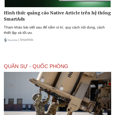
Hình thức quảng cáo Native Article trên hệ thống
SmartAds
Tham khảo bài viết sau để nắm vị trí, quy cách nội dung, cách
thiết lập và tối ưu.
Sức khỏe
Đời sống
| SmartAds
Dinh dưỡng - món ngon
Nhà đẹp
Cây thuốc
Blog
Sản phụ khoa
Tình yêu - Gia đình
Nhi khoa
QUÂN SỰ - QUỐC PHÒNG
Nam khoa
Làm đẹp - giảm cân
Phòng mạch online
Ăn sạch sống khỏe