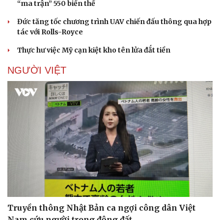
“ma trận” 550 biến thể
Đức tăng tốc chương trình UAV chiến đấu thông qua hợp
tác với Rolls-Royce
Doanh nghiệp
Công nghệ
Thực hư việc Mỹ cạn kiệt kho tên lửa đắt tiền
Thông tin doanh nghiệp
Sành điệu
NGƯỜI VIỆT
Doanh nghiệp 24h
Tin Công nghệ
Doanh nhân
Trải nghiệm
Vì cộng đồng
Chuyển đổi số
Truyền thông Nhật Bản ca ngợi công dân Việt
Nam cứu người trong động đất