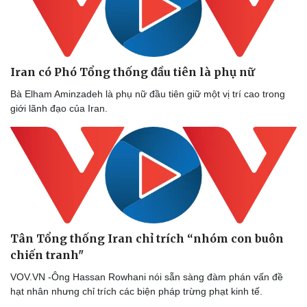
Thể thao
Ô tô - Xe máy
Bóng đá
Ô tô
Lịch thi đấu bóng đá
Xe máy
Thế giới thể thao
Tư vấn
Iran có Phó Tổng thống đầu tiên là phụ nữ
eSports
Hậu trường
Bà Elham Aminzadeh là phụ nữ đầu tiên giữ một vị trí cao trong
giới lãnh đạo của Iran.
Tân Tổng thống Iran chỉ trích “nhóm con buôn
chiến tranh"
VOV.VN -Ông Hassan Rowhani nói sẵn sàng đàm phán vấn đề
hạt nhân nhưng chỉ trích các biện pháp trừng phạt kinh tế.