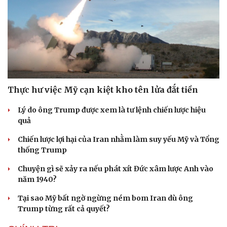
Thực hư việc Mỹ cạn kiệt kho tên lửa đắt tiền
Lý do ông Trump được xem là tư lệnh chiến lược hiệu
quả
Chiến lược lợi hại của Iran nhằm làm suy yếu Mỹ và Tổng
thống Trump
Chuyện gì sẽ xảy ra nếu phát xít Đức xâm lược Anh vào
năm 1940?
Tại sao Mỹ bất ngờ ngừng ném bom Iran dù ông
Trump từng rất cả quyết?