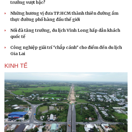
trưởng vượt bậc?
Những hương vị đưa TP.HCM thành thiên đường ẩm
thực đường phố hàng đầu thế giới
Nối đà tăng trưởng, du lịch Vĩnh Long hấp dẫn khách
quốc tế
Công nghiệp giải trí "chắp cánh" cho điểm đến du lịch
Gia Lai
KINH TẾ
Văn hóa
Giải trí
Sân khấu - Điện ảnh
Nghệ sĩ
Văn học
Thời trang
Âm nhạc
Sao Việt
Di sản