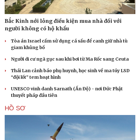
Bắc Kinh nới lỏng điều kiện mua nhà đối với
người không có hộ khẩu
Tòa án Israel cấm sử dụng cá sấu để canh giữ nhà tù
giam khủng bố
Người di cư ngã gục sau khi bơi từ Ma Rốc sang Ceuta
Thái Lan cảnh báo phụ huynh, học sinh về ma túy LSD
“đội lốt” tem hoạt hình
UNESCO vinh danh Sarnath (Ấn Độ) - nơi Đức Phật
thuyết pháp đầu tiên
HỒ SƠ
Cải chính