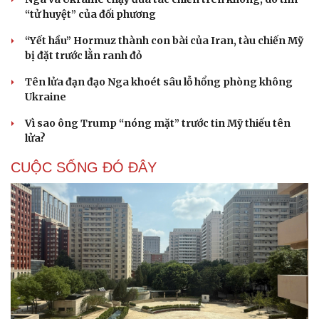
“tử huyệt” của đối phương
“Yết hầu” Hormuz thành con bài của Iran, tàu chiến Mỹ
bị đặt trước lằn ranh đỏ
Tên lửa đạn đạo Nga khoét sâu lỗ hổng phòng không
Ukraine
Vì sao ông Trump “nóng mặt” trước tin Mỹ thiếu tên
lửa?
CUỘC SỐNG ĐÓ ĐÂY