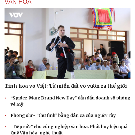
VĂN HÓA
Tinh hoa võ Việt: Từ miền đất võ vươn ra thế giới
“Spider-Man: Brand New Day” dẫn đầu doanh số phòng
vé Mỹ
Phong slư - “thư tình” bằng dân ca của người Tày
“Tiếp sức” cho công nghiệp văn hóa: Phát huy hiệu quả
Quỹ Văn hóa, nghệ thuật