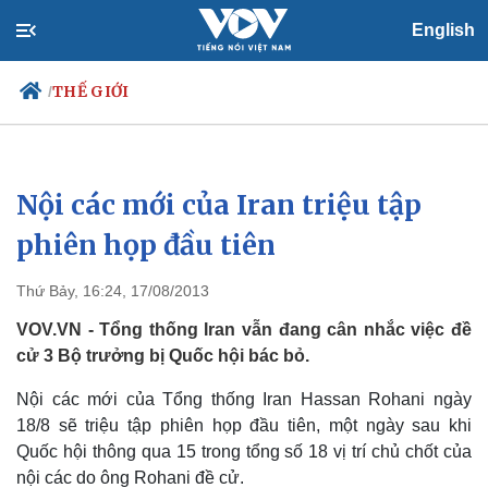
English
THẾ GIỚI
/
Nội các mới của Iran triệu tập
Chính trị
Xã hội
Đảng
Tin 24h
phiên họp đầu tiên
Tổ chức nhân sự
Dự báo thời tiết
Quốc hội
Giáo dục
Thứ Bảy, 16:24, 17/08/2013
Nhận diện sự thật
Dấu ấn VOV
Việc làm
VOV.VN - Tổng thống Iran vẫn đang cân nhắc việc đề
Biển đảo
cử 3 Bộ trưởng bị Quốc hội bác bỏ.
Nội các mới của Tổng thống Iran Hassan Rohani ngày
18/8 sẽ triệu tập phiên họp đầu tiên, một ngày sau khi
Quốc hội thông qua 15 trong tổng số 18 vị trí chủ chốt của
nội các do ông Rohani đề cử.