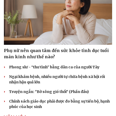
Sức khỏe
Đời sống
Dinh dưỡng - món ngon
Nhà đẹp
Phụ nữ nên quan tâm đến sức khỏe tình dục tuổi
Cây thuốc
Blog
mãn kinh như thế nào?
Sản phụ khoa
Tình yêu - Gia đình
Nhi khoa
Phong slư - “thư tình” bằng dân ca của người Tày
Nam khoa
Làm đẹp - giảm cân
Ngại khám bệnh, nhiều người tự chữa bệnh xã hội rồi
Phòng mạch online
nhận hậu quả lớn
Ăn sạch sống khỏe
Truyện ngắn: "Bờ sông gió thổi" (Phần đầu)
Chính sách giáo dục phải được đo bằng sự tiến bộ, hạnh
phúc của học sinh