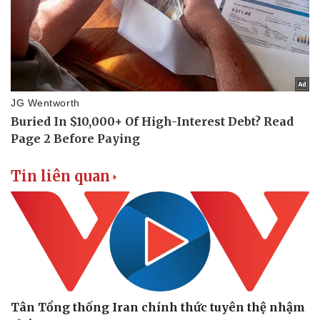
Vụ án
Vũ khí
Tin nóng
Việt Nam
Tư vấn luật
Phân tích
Tin liên quan
Tân Tổng thống Iran chính thức tuyên thệ nhậm