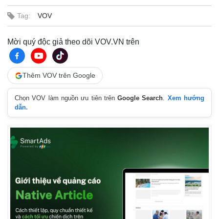
Tag:
VOV
Mời quý độc giả theo dõi VOV.VN trên
Thêm VOV trên Google
Chọn VOV làm nguồn ưu tiên trên
Google Search
.
Xem hướng
dẫn.
Thế giới
Multimedia
Quan sát
Video
Cuộc sống đó đây
Ảnh
Hồ sơ
E-Magazine
Infographic