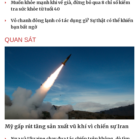
Muốn khỏe mạnh khi về già, đừng bỏ qua 8 chỉ số kiểm
Hạt giống tâm hồn
tra sức khỏe từ tuổi 40
Vỏ chanh đông lạnh có tác dụng gì? Sự thật có thể khiến
bạn bất ngờ
QUAN SÁT
Mỹ gấp rút tăng sản xuất vũ khí vì chiến sự Iran
Nga và Ukraine chạy đua tác chiến trên không, dò tìm