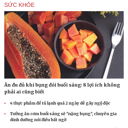
SỨC KHỎE
Ăn đu đủ khi bụng đói buổi sáng: 8 lợi ích không
phải ai cũng biết
Du lịch
Podcast
4 thực phẩm để tủ lạnh quá 2 ngày dễ gây ngộ độc
Tư vấn
Câu chuyện thời sự
Tưởng ăn cơm buổi sáng sẽ "nặng bụng", chuyên gia
Săn Tour
Đọc truyện đêm khuya
dinh dưỡng nói điều bất ngờ
check-in
Cửa sổ tình yêu
Kể chuyện cho bé