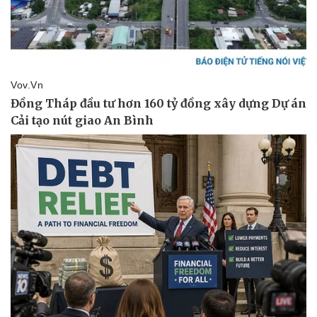
Kinh tế
Thị trường
Bất động sản
Giá vàng
Khởi nghiệp
Tiêu dùng
Tỷ giá
Chứng khoán