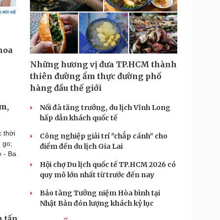
Những hương vị đưa TP.HCM thành
thiên đường ẩm thực đường phố
hàng đầu thế giới
àm,
Nối đà tăng trưởng, du lịch Vĩnh Long
hấp dẫn khách quốc tế
 thời
Công nghiệp giải trí "chắp cánh" cho
 go;
điểm đến du lịch Gia Lai
 - Ba
Hội chợ Du lịch quốc tế TP.HCM 2026 có
quy mô lớn nhất từ trước đến nay
Bảo tàng Tưởng niệm Hòa bình tại
Nhật Bản đón lượng khách kỷ lục
n tấn