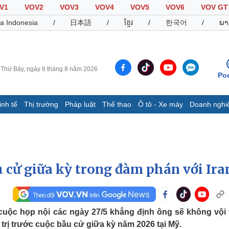
V1
VOV2
VOV3
VOV4
VOV5
VOV6
VOV GT
a Indonesia
/
日本語
/
ខ្មែរ
/
한국어
/
ພາ
Thứ Bảy, ngày 8 tháng 8 năm 2026
Po
inh tế
Thị trường
Pháp luật
Thể thao
Ô tô - Xe máy
Doanh nghi
Thế giới
Multimedia
K
Quan sát
Video
B
Cuộc sống đó đây
Ảnh
K
Hồ sơ
E-Magazine
 cử giữa kỳ trong đàm phán với Ira
Infographic
Thể thao
Ô tô - Xe máy
D
uộc họp nội các ngày 27/5 khẳng định ông sẽ không vội
h trị trước cuộc bầu cử giữa kỳ năm 2026 tại Mỹ.
Bóng đá
Ô tô
T