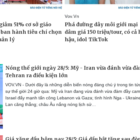
Nóng thế giới ngày 28/5: Mỹ - Iran vừa đánh vừa đ
Tehran ra điều kiện lớn
VOV.VN - Dưới đây là những diễn biến nóng đáng chú ý trong tin tức
sự thế giới 24 giờ qua: Mỹ và Iran đang vừa đánh vừa đàm đầy cam
Israel đẩy mạnh tấn công Lebanon và Gaza; tình hình Nga - Ukraine
Lan căng thẳng; châu Âu nắng nóng lịch sử…
Giá xăng dầu hôm nay 28/5: Giá dầu bật tăng sau đò