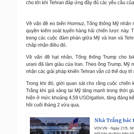
cho tới khi Tehran đáp ứng đầy đủ các yêu cầu củ
Về vấn đề eo biển Hormuz, Tổng thống Mỹ nhấn m
quyền kiểm soát tuyến hàng hải chiến lược này. 
trong các cuộc đàm phán giữa Mỹ và Iran và Teh
chấp nhận điều đó.
Về vấn đề hạt nhân, Tổng thống Trump cho bi
urani đã làm giàu của Iran. Theo ông Trump, Mỹ m
nhận các giải pháp khiến Tehran vẫn có thể duy trì
Trong khi đó, giới quan sát cho rằng cuộc chiến k
Trắng khi giá xăng tại Mỹ tăng mạnh trong thời g
hiện ở mức khoảng 4,59 USD/gallon, tăng đáng kể 
hồi cuối tháng 2 vừa qua.
Nhà Trắng bác t
VOV.VN - Ngày 27/5, Nhà
một bản dự thảo biên bản