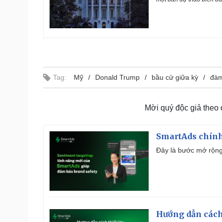
Tag:
Mỹ
Donald Trump
bầu cử giữa kỳ
đàm
Mời quý độc giả theo
SmartAds chính 
Đây là bước mở rộng 
Hướng dẫn cách