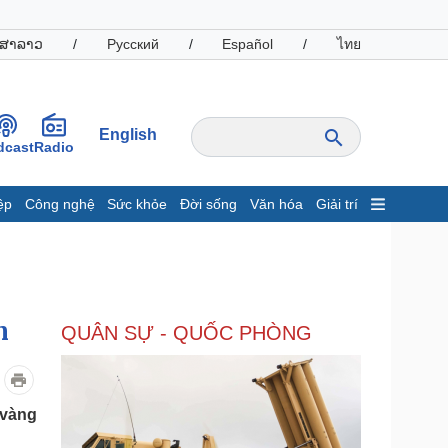
ສາລາວ
/
Русский
/
Español
/
ไทย
English
dcast
Radio
ệp
Công nghệ
Sức khỏe
Đời sống
Văn hóa
Giải trí
inh tế
Thị trường
ất động sản
Giá vàng
hởi nghiệp
Tiêu dùng
Tỷ giá
n
QUÂN SỰ - QUỐC PHÒNG
Chứng khoán
Giá cà phê
oanh nghiệp
Công nghệ
 vàng
hông tin doanh nghiệp
Sành điệu