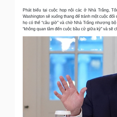
Tin nóng
Việt Nam
Tư vấn luật
Phân tích
Phát biểu tại cuộc họp nội các ở Nhà Trắng, Tổ
Washington sẽ xuống thang để tránh một cuộc đối đ
họ có thể “câu giờ” và chờ Nhà Trắng nhượng bộ 
Sức khỏe
Đời sống
“không quan tâm đến cuộc bầu cử giữa kỳ” và sẽ ch
Dinh dưỡng - món ngon
Nhà đẹp
Cây thuốc
Blog
Sản phụ khoa
Tình yêu - Gia đình
Nhi khoa
Nam khoa
Làm đẹp - giảm cân
Phòng mạch online
Ăn sạch sống khỏe
Cải chính