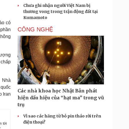
Chưa ghi nhận người Việt Nam bị
thương vong trong trận động đất tại
Kumamoto
ào có
CÔNG NGHỆ
 phần
không
lượng
 chấp
ới Nhà
 quốc
Các nhà khoa học Nhật Bản phát
 Iran
hiện dấu hiệu của “hạt ma” trong vũ
trụ
Vì sao các hãng từ bỏ pin tháo rời trên
điện thoại?
n tới
.