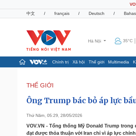
VO
中文
/
français
/
Deutsch
/
Bahas
35°C
Hà Nội
Chính trị
Xã hội
Thế giới
Multimedia
K
Chính trị
Xã hội
Đảng
Tin 24h
THẾ GIỚI
Tổ chức nhân sự
Dự báo thời tiết
Quốc hội
Giáo dục
Ông Trump bác bỏ áp lực bầu
Nhận diện sự thật
Dấu ấn VOV
Việc làm
Biển đảo
Thứ Năm, 05:29, 28/05/2026
Pháp luật
Quân sự - Quốc phòng
VOV.VN - Tổng thống Mỹ Donald Trump trong c
đạt được thỏa thuận với Iran chỉ vì áp lực chín
Vụ án
Vũ khí