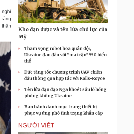
Doanh nghiệp 24h
Tin Công nghệ
Doanh nhân
Trải nghiệm
 nghĩ
ì cộng đồng
Chuyển đổi số
n rằng
 thân
Kho đạn dược và tên lửa chủ lực của
u lịch
Podcast
Mỹ
Tư vấn
Câu chuyện thời sự
Săn Tour
Đọc truyện đêm khuya
Tham vọng robot hóa quân đội,
heck-in
Cửa sổ tình yêu
Ukraine đau đầu với “ma trận” 550 biến
Kể chuyện cho bé
thể
Hạt giống tâm hồn
Đức tăng tốc chương trình UAV chiến
đấu thông qua hợp tác với Rolls-Royce
Tên lửa đạn đạo Nga khoét sâu lỗ hổng
phòng không Ukraine
Ban hành danh mục trang thiết bị
phục vụ ứng phó tình trạng khẩn cấp
NGƯỜI VIỆT