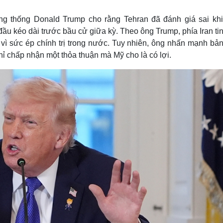
Lịch thi đấu bóng đá
Xe máy
Thế giới thể thao
Tư vấn
ng thống Donald Trump cho rằng Tehran đã đánh giá sai khi
eSports
V
ầu kéo dài trước bầu cử giữa kỳ. Theo ông Trump, phía Iran ti
Hậu trường
vì sức ép chính trị trong nước. Tuy nhiên, ông nhấn mạnh bản
Văn hóa
Giải trí
D
ỉ chấp nhận một thỏa thuận mà Mỹ cho là có lợi.
Sân khấu - Điện ảnh
Nghệ sĩ
Văn học
Thời trang
Âm nhạc
Sao Việt
c
Di sản