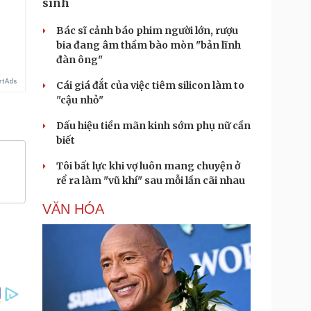
sinh
.
Bác sĩ cảnh báo phim người lớn, rượu
bia đang âm thầm bào mòn "bản lĩnh
đàn ông"
Cái giá đắt của việc tiêm silicon làm to
"cậu nhỏ"
Dấu hiệu tiền mãn kinh sớm phụ nữ cần
biết
Tôi bất lực khi vợ luôn mang chuyện ở
rể ra làm "vũ khí" sau mỗi lần cãi nhau
VĂN HÓA