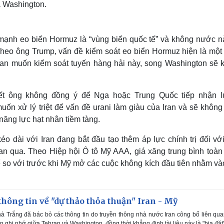
a Washington.
ạnh eo biển Hormuz là “vùng biển quốc tế” và không nước n
Theo ông Trump, vấn đề kiểm soát eo biển Hormuz hiện là một
ran muốn kiểm soát tuyến hàng hải này, song Washington sẽ 
ết ông không đồng ý để Nga hoặc Trung Quốc tiếp nhận 
uốn xử lý triệt để vấn đề urani làm giàu của Iran và sẽ không
 năng lực hạt nhân tiềm tàng.
éo dài với Iran đang bắt đầu tạo thêm áp lực chính trị đối v
ian qua. Theo Hiệp hội Ô tô Mỹ AAA, giá xăng trung bình toàn
so với trước khi Mỹ mở các cuộc không kích đầu tiên nhằm vào
hông tin về "dự thảo thỏa thuận" Iran - Mỹ
 Trắng đã bác bỏ các thông tin do truyền thông nhà nước Iran công bố liên qua
 ghi nhớ giữa Tehran và Washington, đồng thời khẳng định tài liệu này là "bịa đặt"