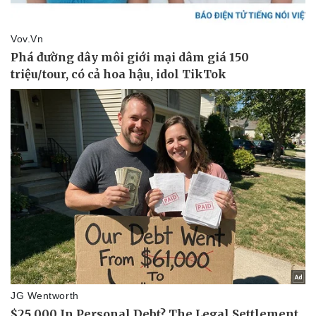
Sức khỏe
Đời sống
Dinh dưỡng - món ngon
Nhà đẹp
Cây thuốc
Blog
Sản phụ khoa
Tình yêu - Gia đình
Nhi khoa
Nam khoa
Làm đẹp - giảm cân
Phòng mạch online