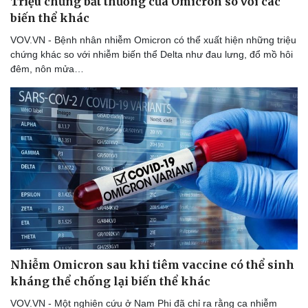
Triệu chứng bất thường của Omicron so với các
check-in
Cửa sổ tình yêu
biến thể khác
Kể chuyện cho bé
Hạt giống tâm hồn
VOV.VN - Bệnh nhân nhiễm Omicron có thể xuất hiện những triệu
chứng khác so với nhiễm biến thể Delta như đau lưng, đổ mồ hôi
đêm, nôn mửa…
Nhiễm Omicron sau khi tiêm vaccine có thể sinh
kháng thể chống lại biến thể khác
VOV.VN - Một nghiên cứu ở Nam Phi đã chỉ ra rằng ca nhiễm