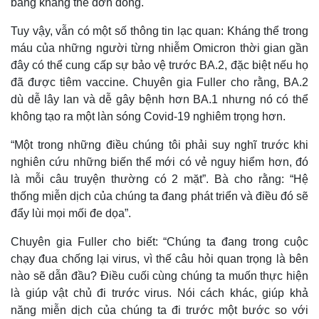
bằng kháng thể đơn dòng.
Tuy vậy, vẫn có một số thông tin lạc quan: Kháng thể trong
máu của những người từng nhiễm Omicron thời gian gần
đây có thể cung cấp sự bảo vệ trước BA.2, đặc biệt nếu họ
đã được tiêm vaccine. Chuyên gia Fuller cho rằng, BA.2
dù dễ lây lan và dễ gây bệnh hơn BA.1 nhưng nó có thể
không tạo ra một làn sóng Covid-19 nghiêm trọng hơn.
“Một trong những điều chúng tôi phải suy nghĩ trước khi
nghiên cứu những biến thể mới có vẻ nguy hiểm hơn, đó
là mỗi câu truyện thường có 2 mặt”. Bà cho rằng: “Hệ
Thể thao
Ô tô - Xe máy
thống miễn dịch của chúng ta đang phát triển và điều đó sẽ
Bóng đá
Ô tô
đẩy lùi mọi mối đe dọa”.
Lịch thi đấu bóng đá
Xe máy
Thế giới thể thao
Tư vấn
Chuyên gia Fuller cho biết: “Chúng ta đang trong cuộc
eSports
chạy đua chống lại virus, vì thế câu hỏi quan trọng là bên
Hậu trường
nào sẽ dẫn đầu? Điều cuối cùng chúng ta muốn thực hiện
là giúp vật chủ đi trước virus. Nói cách khác, giúp khả
năng miễn dịch của chúng ta đi trước một bước so với