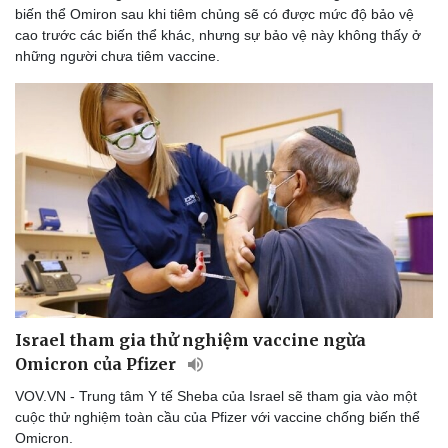
biến thể Omiron sau khi tiêm chủng sẽ có được mức độ bảo vệ
cao trước các biến thể khác, nhưng sự bảo vệ này không thấy ở
những người chưa tiêm vaccine.
Israel tham gia thử nghiệm vaccine ngừa
Omicron của Pfizer
VOV.VN - Trung tâm Y tế Sheba của Israel sẽ tham gia vào một
cuộc thử nghiệm toàn cầu của Pfizer với vaccine chống biến thể
Cải chính
Omicron.