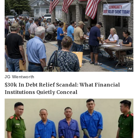
Văn hóa
Giải trí
Sân khấu - Điện ảnh
Nghệ sĩ
Văn học
Thời trang