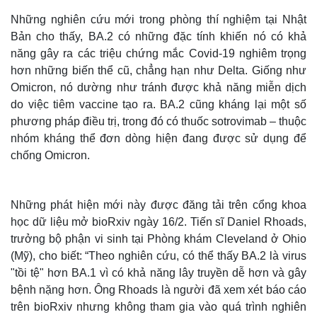
Những nghiên cứu mới trong phòng thí nghiệm tại Nhật
Bản cho thấy, BA.2 có những đặc tính khiến nó có khả
năng gây ra các triệu chứng mắc Covid-19 nghiêm trọng
hơn những biến thể cũ, chẳng hạn như Delta. Giống như
Omicron, nó dường như tránh được khả năng miễn dịch
do việc tiêm vaccine tạo ra. BA.2 cũng kháng lại một số
phương pháp điều trị, trong đó có thuốc sotrovimab – thuộc
nhóm kháng thể đơn dòng hiện đang được sử dụng để
chống Omicron.
Thế giới
Multimedia
Quan sát
Video
Cuộc sống đó đây
Ảnh
Những phát hiện mới này được đăng tải trên cổng khoa
Hồ sơ
E-Magazine
học dữ liệu mở bioRxiv ngày 16/2. Tiến sĩ Daniel Rhoads,
Infographic
trưởng bộ phận vi sinh tại Phòng khám Cleveland ở Ohio
(Mỹ), cho biết: “Theo nghiên cứu, có thể thấy BA.2 là virus
"tồi tệ" hơn BA.1 vì có khả năng lây truyền dễ hơn và gây
bệnh nặng hơn. Ông Rhoads là người đã xem xét báo cáo
trên bioRxiv nhưng không tham gia vào quá trình nghiên