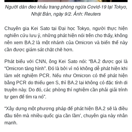
Người dân đeo khẩu trang phòng ngừa Covid-19 tại Tokyo,
Nhật Bản, ngày 9/2. Ảnh: Reuters
Chuyên gia Kei Sato tại Đại học Tokyo, người thực hiện
nghiên cứu lưu ý, những phát hiện nói trên cho thấy, không
nên xem BA.2 là một nhánh của Omicron và biến thể này
cần được giám sát chặt chẽ hơn.
Phát biểu với CNN, ông Kei Sato nói: “BA.2 được gọi là
“Omicron tàng hình”. Đó là bởi vì nó không dễ phát hiện khi
Kinh tế
Thị trường
làm xét nghiệm PCR. Nếu như Omicron có thể phát hiện
Bất động sản
Giá vàng
bằng PCR do thiếu gen S, thì BA.2 lại không có đặc tính di
Khởi nghiệp
Tiêu dùng
truyền này. Do đó, các phòng thí nghiệm cần phải giải trình
Tỷ giá
tự gen để tìm ra nó”.
Chứng khoán
Giá cà phê
“Xây dựng một phương pháp để phát hiện BA.2 sẽ là điều
đầu tiên mà nhiều quốc gia cần lầm’, chuyên gia này nhân
mạnh.