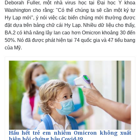
Deborah Fuller, một nhà virus học tại Đại học Y khoa
Washington cho rằng: "Có thể chúng ta sẽ cần một ký tự
Hy Lạp mới", ý nói việc các biến chủng mới thường được
đặt dựa trên bảng chữ cái Hy Lạp. Nhiều dữ liệu cho thấy,
BA.2 có khả năng lây lan cao hơn Omicron khoảng 30 đến
50%. Nó đã được phát hiện tại 74 quốc gia và 47 tiểu bang
của Mỹ.
Hầu hết trẻ em nhiễm Omicron không xuất
hiện hội chứng hậu Covid-19