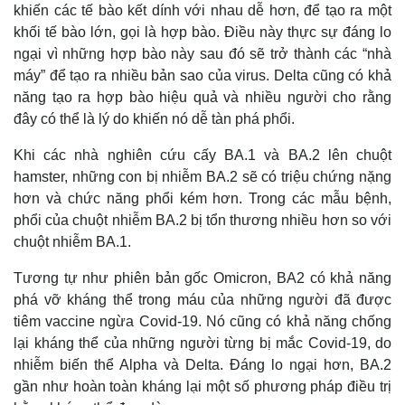
khiến các tế bào kết dính với nhau dễ hơn, để tạo ra một
khối tế bào lớn, gọi là hợp bào. Điều này thực sự đáng lo
ngại vì những hợp bào này sau đó sẽ trở thành các “nhà
máy” để tạo ra nhiều bản sao của virus. Delta cũng có khả
năng tạo ra hợp bào hiệu quả và nhiều người cho rằng
đây có thể là lý do khiến nó dễ tàn phá phổi.
Khi các nhà nghiên cứu cấy BA.1 và BA.2 lên chuột
hamster, những con bị nhiễm BA.2 sẽ có triệu chứng nặng
hơn và chức năng phổi kém hơn. Trong các mẫu bệnh,
phổi của chuột nhiễm BA.2 bị tổn thương nhiều hơn so với
chuột nhiễm BA.1.
Tương tự như phiên bản gốc Omicron, BA2 có khả năng
phá vỡ kháng thể trong máu của những người đã được
tiêm vaccine ngừa Covid-19. Nó cũng có khả năng chống
lại kháng thể của những người từng bị mắc Covid-19, do
nhiễm biến thể Alpha và Delta. Đáng lo ngại hơn, BA.2
gần như hoàn toàn kháng lại một số phương pháp điều trị