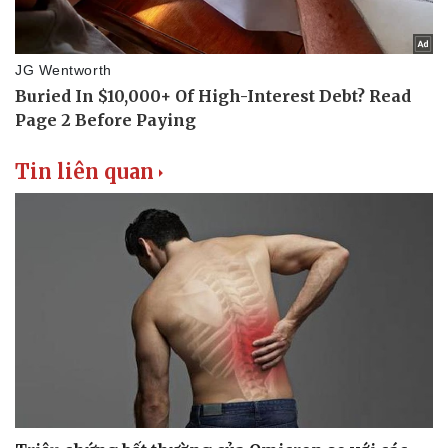
Tin liên quan
Du lịch
Podcast
Tư vấn
Câu chuyện thời sự
Săn Tour
Đọc truyện đêm khuya