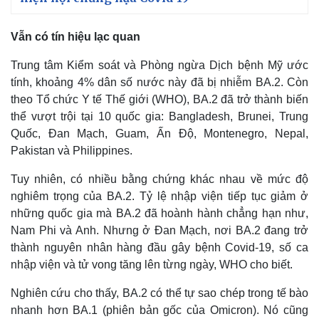
Vẫn có tín hiệu lạc quan
Trung tâm Kiểm soát và Phòng ngừa Dịch bệnh Mỹ ước
tính, khoảng 4% dân số nước này đã bị nhiễm BA.2. Còn
theo Tổ chức Y tế Thế giới (WHO), BA.2 đã trở thành biến
thể vượt trội tại 10 quốc gia: Bangladesh, Brunei, Trung
Quốc, Đan Mạch, Guam, Ấn Độ, Montenegro, Nepal,
Pakistan và Philippines.
Tuy nhiên, có nhiều bằng chứng khác nhau về mức độ
Pháp luật
Quân sự - Quốc phòng
nghiêm trọng của BA.2. Tỷ lệ nhập viện tiếp tục giảm ở
những quốc gia mà BA.2 đã hoành hành chẳng hạn như,
Vụ án
Vũ khí
Tin nóng
Việt Nam
Nam Phi và Anh. Nhưng ở Đan Mạch, nơi BA.2 đang trở
Tư vấn luật
Phân tích
thành nguyên nhân hàng đầu gây bệnh Covid-19, số ca
nhập viện và tử vong tăng lên từng ngày, WHO cho biết.
Nghiên cứu cho thấy, BA.2 có thể tự sao chép trong tế bào
nhanh hơn BA.1 (phiên bản gốc của Omicron). Nó cũng