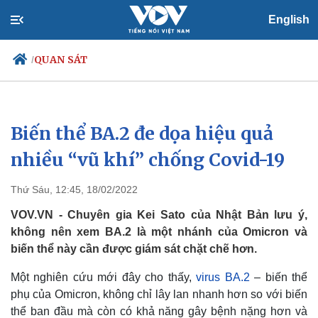
English
QUAN SÁT
/
Biến thể BA.2 đe dọa hiệu quả
Chính trị
Xã hội
Đảng
Tin 24h
nhiều “vũ khí” chống Covid-19
Tổ chức nhân sự
Dự báo thời tiết
Quốc hội
Giáo dục
Thứ Sáu, 12:45, 18/02/2022
Nhận diện sự thật
Dấu ấn VOV
Việc làm
VOV.VN - Chuyên gia Kei Sato của Nhật Bản lưu ý,
Biển đảo
không nên xem BA.2 là một nhánh của Omicron và
biến thể này cần được giám sát chặt chẽ hơn.
Một nghiên cứu mới đây cho thấy,
virus BA.2
– biến thể
phụ của Omicron, không chỉ lây lan nhanh hơn so với biến
thể ban đầu mà còn có khả năng gây bệnh nặng hơn và