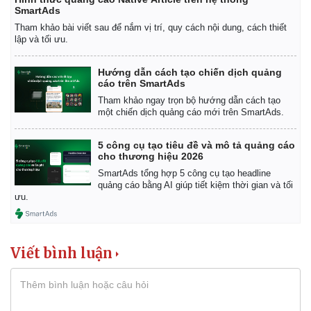
SmartAds
Tham khảo bài viết sau để nắm vị trí, quy cách nội dung, cách thiết
lập và tối ưu.
Hướng dẫn cách tạo chiến dịch quảng
cáo trên SmartAds
Tham khảo ngay trọn bộ hướng dẫn cách tạo
một chiến dịch quảng cáo mới trên SmartAds.
5 công cụ tạo tiêu đề và mô tả quảng cáo
cho thương hiệu 2026
SmartAds tổng hợp 5 công cụ tạo headline
quảng cáo bằng AI giúp tiết kiệm thời gian và tối
ưu.
Doanh nghiệp
Công nghệ
Thông tin doanh nghiệp
Sành điệu
Doanh nghiệp 24h
Tin Công nghệ
Doanh nhân
Trải nghiệm
Viết bình luận
Vì cộng đồng
Chuyển đổi số