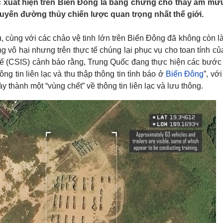
ặc xuất hiện trên Biển Đông là bằng chứng cho thấy âm mư
Lịch thi đấu bóng đá
Xe máy
yến đường thủy chiến lược quan trọng nhất thế giới.
Thế giới thể thao
Tư vấn
eSports
V
Hậu trường
 cùng với các chảo vệ tinh lớn trên Biển Đông đã không còn l
 vô hại nhưng trên thực tế chúng lại phục vụ cho toan tính c
Văn hóa
Giải trí
D
tế (CSIS) cảnh báo rằng, Trung Quốc đang thực hiện các bước
Sân khấu - Điện ảnh
Nghệ sĩ
ng tin liên lạc và thu thập thông tin tình báo ở
Biển Đông
”, vớ
Văn học
Thời trang
 thành một “vùng chết” về thông tin liên lạc và lưu thông.
Âm nhạc
Sao Việt
c
Di sản