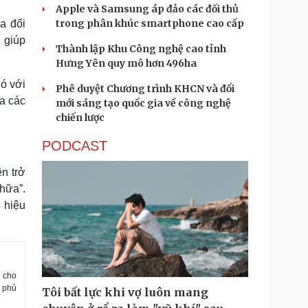
Apple và Samsung áp đảo các đối thủ
trong phân khúc smartphone cao cấp
a đối
 giúp
Thành lập Khu Công nghệ cao tỉnh
Hưng Yên quy mô hơn 496ha
ó với
Phê duyệt Chương trình KHCN và đổi
ủa các
mới sáng tạo quốc gia về công nghệ
chiến lược
PODCAST
ên trở
hữa”.
 hiệu
n cho
h phủ
Tôi bất lực khi vợ luôn mang