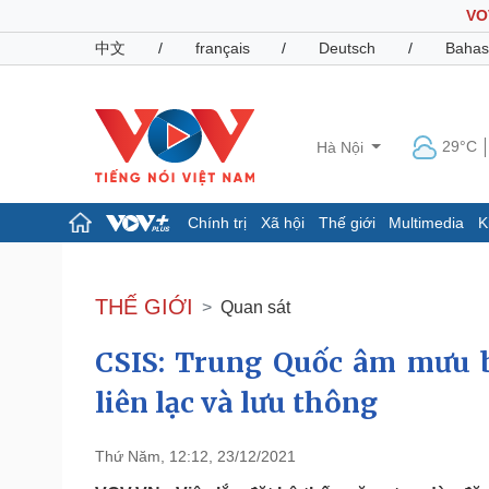
VO
中文
/
français
/
Deutsch
/
Bahas
29°C
Hà Nội
Chính trị
Xã hội
Thế giới
Multimedia
K
Chính trị
Xã hội
Đảng
Tin 24h
THẾ GIỚI
Quan sát
Tổ chức nhân sự
Dự báo thời tiết
Quốc hội
Giáo dục
CSIS: Trung Quốc âm mưu b
Nhận diện sự thật
Dấu ấn VOV
Việc làm
liên lạc và lưu thông
Biển đảo
Pháp luật
Quân sự - Quốc phòng
Thứ Năm, 12:12, 23/12/2021
Vụ án
Vũ khí