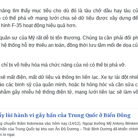
năng tìm thấy mục tiêu cho dù đó là tàu chở dầu hay tàu củ
ên có thể phá vỡ mạng lưới chia sẻ dữ liệu được xây dựng để
 hình F-35 hoạt động hiệu quả hơn.
uân sự của Mỹ rất dễ bị tổn thương. Chúng ta cần phải đối ph
ệ thống hỗ trợ thiếu an toàn, đồng thời lưu tâm mối đe dọa c
chỉ bị vô hiệu hóa mà chức năng của nó có thể bị phá vỡ.
mất điện, mất dữ liệu và thông tin liên lạc. Xe tự lái đột nhi
vào các binh sỹ của quân mình, hoặc bị hỏng hóc và cần sửa c
ằm gây nhiễu hệ thống điện tử, mạng lưới liên lạc sẽ làm vô
đẩy lùi hành vi gây hấn của Trung Quốc ở Biển Đông
ng chuyến thăm Indonesia vào hôm nay (14/12), Ngoại trưởng Mỹ Antony Blinke
y hấn của Trung Quốc tại khu vực Ấn Độ Dương – Thái Bình Dương đã khiến chín
c lo ngại.