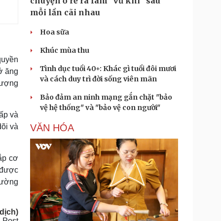
chuyện ở rể ra làm "vũ khí" sau
mỗi lần cãi nhau
Hoa sữa
Khúc mùa thu
quyền
Tình dục tuổi 40+: Khác gì tuổi đôi mươi
sở ăng
và cách duy trì đời sống viên mãn
lượng
Bảo đảm an ninh mạng gắn chặt "bảo
vệ hệ thống" và "bảo vệ con người"
ấp và
dõi và
VĂN HÓA
hắp cơ
 được
cường
dịch)
 Post