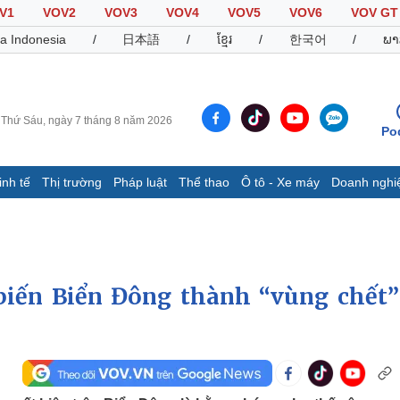
V1
VOV2
VOV3
VOV4
VOV5
VOV6
VOV GT
a Indonesia
/
日本語
/
ខ្មែរ
/
한국어
/
ພາ
Thứ Sáu, ngày 7 tháng 8 năm 2026
Po
inh tế
Thị trường
Pháp luật
Thể thao
Ô tô - Xe máy
Doanh nghi
Thế giới
Multimedia
K
Quan sát
Video
B
Cuộc sống đó đây
Ảnh
K
Hồ sơ
E-Magazine
iến Biển Đông thành “vùng chết”
Infographic
Thể thao
Ô tô - Xe máy
D
Bóng đá
Ô tô
T