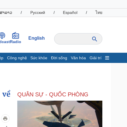
ສາລາວ
/
Русский
/
Español
/
ไทย
English
dcast
Radio
ệp
Công nghệ
Sức khỏe
Đời sống
Văn hóa
Giải trí
inh tế
Thị trường
ất động sản
Giá vàng
hởi nghiệp
Tiêu dùng
Tỷ giá
 về
QUÂN SỰ - QUỐC PHÒNG
Chứng khoán
Giá cà phê
oanh nghiệp
Công nghệ
hông tin doanh nghiệp
Sành điệu