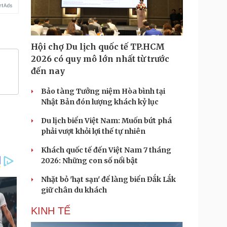
Hội chợ Du lịch quốc tế TP.HCM
2026 có quy mô lớn nhất từ trước
đến nay
Bảo tàng Tưởng niệm Hòa bình tại
Nhật Bản đón lượng khách kỷ lục
Du lịch biển Việt Nam: Muốn bứt phá
phải vượt khỏi lợi thế tự nhiên
Khách quốc tế đến Việt Nam 7 tháng
2026: Những con số nổi bật
Nhặt bỏ 'hạt sạn' để làng biển Đắk Lắk
giữ chân du khách
KINH TẾ