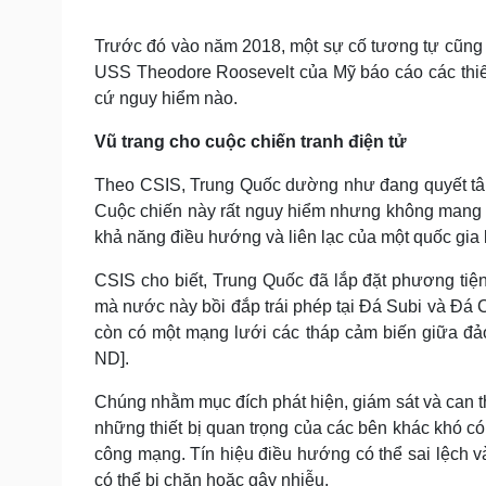
Trước đó vào năm 2018, một sự cố tương tự cũng x
USS Theodore Roosevelt của Mỹ báo cáo các thiết 
cứ nguy hiểm nào.
Vũ trang cho cuộc chiến tranh điện tử
Theo CSIS, Trung Quốc dường như đang quyết tâm
Cuộc chiến này rất nguy hiểm nhưng không mang tín
khả năng điều hướng và liên lạc của một quốc gia k
CSIS cho biết, Trung Quốc đã lắp đặt phương tiện l
mà nước này bồi đắp trái phép tại Đá Subi và Đá
còn có một mạng lưới các tháp cảm biến giữa đ
ND].
Chúng nhằm mục đích phát hiện, giám sát và can th
những thiết bị quan trọng của các bên khác khó có
công mạng. Tín hiệu điều hướng có thể sai lệch và 
có thể bị chặn hoặc gây nhiễu.