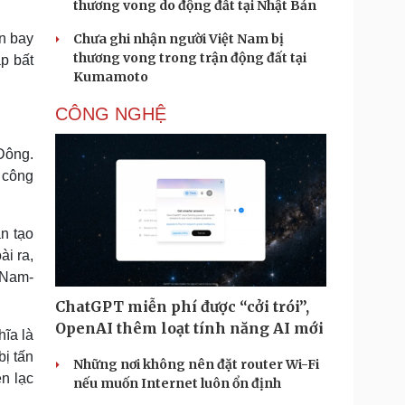
thương vong do động đất tại Nhật Bản
n bay
Chưa ghi nhận người Việt Nam bị
thương vong trong trận động đất tại
p bất
Kumamoto
CÔNG NGHỆ
Đông.
n công
ân tạo
i ra,
 Nam-
ChatGPT miễn phí được “cởi trói”,
OpenAI thêm loạt tính năng AI mới
hĩa là
bị tấn
Những nơi không nên đặt router Wi-Fi
ên lạc
nếu muốn Internet luôn ổn định