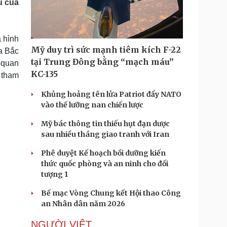
u của
Doanh nghiệp 24h
Tin Công nghệ
Doanh nhân
Trải nghiệm
ì cộng đồng
Chuyển đổi số
à hình
Mỹ duy trì sức mạnh tiêm kích F-22
ủa Bắc
u lịch
Podcast
tại Trung Đông bằng “mạch máu”
 quan
Tư vấn
Câu chuyện thời sự
KC-135
i tham
Săn Tour
Đọc truyện đêm khuya
heck-in
Cửa sổ tình yêu
Khủng hoảng tên lửa Patriot đẩy NATO
Kể chuyện cho bé
vào thế lưỡng nan chiến lược
Hạt giống tâm hồn
Mỹ bác thông tin thiếu hụt đạn dược
sau nhiều tháng giao tranh với Iran
Phê duyệt Kế hoạch bồi dưỡng kiến
thức quốc phòng và an ninh cho đối
tượng 1
Bế mạc Vòng Chung kết Hội thao Công
an Nhân dân năm 2026
NGƯỜI VIỆT