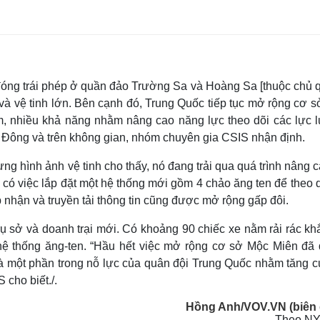
óng trái phép ở quần đảo Trường Sa và Hoàng Sa [thuộc chủ 
và vệ tinh lớn. Bên cạnh đó, Trung Quốc tiếp tục mở rộng cơ 
am, nhiều khả năng nhằm nâng cao năng lực theo dõi các lực 
 Đông và trên không gian, nhóm chuyên gia CSIS nhận định.
hình ảnh vệ tinh cho thấy, nó đang trải qua quá trình nâng c
có việc lắp đặt một hệ thống mới gồm 4 chảo ăng ten để theo 
ếp nhận và truyền tải thông tin cũng được mở rộng gấp đôi.
rụ sở và doanh trại mới. Có khoảng 90 chiếc xe nằm rải rác k
 hệ thống ăng-ten. “Hầu hết việc mở rộng cơ sở Mộc Miên đã
là một phần trong nỗ lực của quân đội Trung Quốc nhằm tăng 
 cho biết./.
Hồng Anh/VOV.VN (biên 
Theo NY