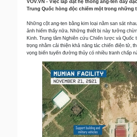
VOV.VN - Việc lắp đặt hệ thống ăng-ten dày đ
Tin nóng
Việt Nam
Trung Quốc hòng độc chiếm một trong những tu
Tư vấn luật
Phân tích
Những cột ang-ten bằng kim loại nằm san sát nhau,
ảnh hiếm thấy nữa. Những thiết bị này tưởng chừng
Sức khỏe
Đời sống
Kinh. Trung tâm Nghiên cứu Chiến lược và Quốc 
Dinh dưỡng - món ngon
Nhà đẹp
trọng nhằm cải thiện khả năng tác chiến điện tử, thô
Cây thuốc
Blog
vọng biến tuyến đường thủy có nhiều tranh chấp này
Sản phụ khoa
Tình yêu - Gia đình
Nhi khoa
Nam khoa
Làm đẹp - giảm cân
Phòng mạch online
Ăn sạch sống khỏe
Cải chính