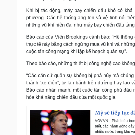
Khi bị tác động, máy bay chiến đấu khó có khả 
phương. Các hệ thống ăng ten và vệ tinh nói tr
những vũ khí hiện đại như máy bay chiến đấu tàng
Báo cáo của Viện Brookings cảnh báo: “Hệ thống q
thực tế này bằng cách ngừng mua vũ khí và những h
cuộc tấn công mạng khi lập kế hoạch quân sự”.
Theo báo cáo, những thiết bị công nghệ cao không 
“Các căn cứ quân sự không bị phá hủy mà chúng sẽ 
thành “xe điên”, tự lăn bánh trên đường hay lao 
Báo cáo nhấn mạnh, một cuộc tấn công phủ đầu nh
hóa khả năng chiến đấu của một quốc gia.
Mỹ sẽ tiếp tục 
VOV.VN - Phát biểu tro
biết, các hành động gâ
nhiều nước trong khu vự