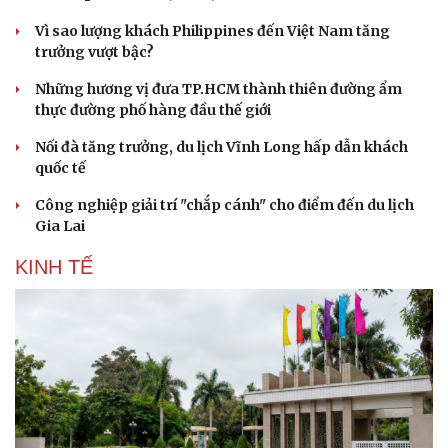
Vì sao lượng khách Philippines đến Việt Nam tăng
trưởng vượt bậc?
Những hương vị đưa TP.HCM thành thiên đường ẩm
thực đường phố hàng đầu thế giới
Nối đà tăng trưởng, du lịch Vĩnh Long hấp dẫn khách
quốc tế
Công nghiệp giải trí "chắp cánh" cho điểm đến du lịch
Gia Lai
KINH TẾ
Văn hóa
Giải trí
Sân khấu - Điện ảnh
Nghệ sĩ
Văn học
Thời trang
Âm nhạc
Sao Việt
Di sản