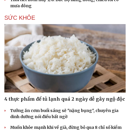
mưa dông
SỨC KHỎE
Du lịch
Podcast
Tư vấn
Câu chuyện thời sự
4 thực phẩm để tủ lạnh quá 2 ngày dễ gây ngộ độc
Săn Tour
Đọc truyện đêm khuya
check-in
Cửa sổ tình yêu
Tưởng ăn cơm buổi sáng sẽ "nặng bụng", chuyên gia
Kể chuyện cho bé
dinh dưỡng nói điều bất ngờ
Hạt giống tâm hồn
Muốn khỏe mạnh khi về già, đừng bỏ qua 8 chỉ số kiểm