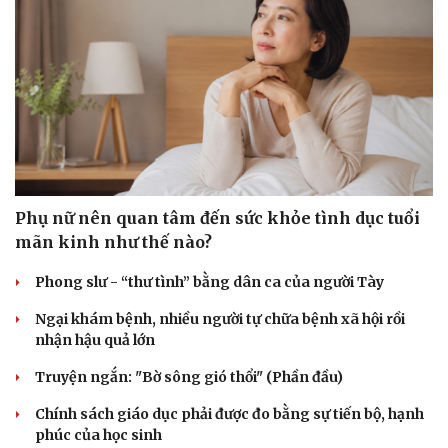
Phụ nữ nên quan tâm đến sức khỏe tình dục tuổi
Sức khỏe
Đời sống
mãn kinh như thế nào?
Dinh dưỡng - món ngon
Nhà đẹp
Cây thuốc
Blog
Phong slư - “thư tình” bằng dân ca của người Tày
Sản phụ khoa
Tình yêu - Gia đình
Nhi khoa
Ngại khám bệnh, nhiều người tự chữa bệnh xã hội rồi
Nam khoa
nhận hậu quả lớn
Làm đẹp - giảm cân
Phòng mạch online
Truyện ngắn: "Bờ sông gió thổi" (Phần đầu)
Ăn sạch sống khỏe
Chính sách giáo dục phải được đo bằng sự tiến bộ, hạnh
phúc của học sinh