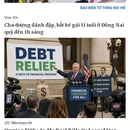
Pháp luật
Quân sự - Quốc phòng
Vụ án
Vũ khí
Tin nóng
Việt Nam
Tư vấn luật
Phân tích