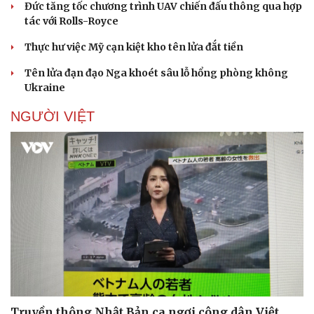
Đức tăng tốc chương trình UAV chiến đấu thông qua hợp
tác với Rolls-Royce
Thực hư việc Mỹ cạn kiệt kho tên lửa đắt tiền
Tên lửa đạn đạo Nga khoét sâu lỗ hổng phòng không
Ukraine
NGƯỜI VIỆT
Doanh nghiệp
Công nghệ
Thông tin doanh nghiệp
Sành điệu
Doanh nghiệp 24h
Tin Công nghệ
Doanh nhân
Trải nghiệm
Vì cộng đồng
Chuyển đổi số
Truyền thông Nhật Bản ca ngợi công dân Việt