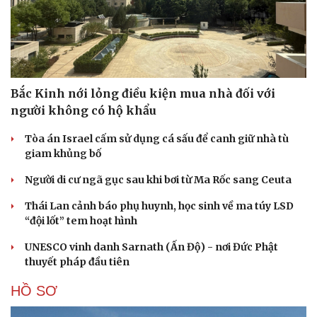
Bắc Kinh nới lỏng điều kiện mua nhà đối với
người không có hộ khẩu
Tòa án Israel cấm sử dụng cá sấu để canh giữ nhà tù
giam khủng bố
Người di cư ngã gục sau khi bơi từ Ma Rốc sang Ceuta
Thái Lan cảnh báo phụ huynh, học sinh về ma túy LSD
“đội lốt” tem hoạt hình
Cải chính
UNESCO vinh danh Sarnath (Ấn Độ) - nơi Đức Phật
thuyết pháp đầu tiên
HỒ SƠ