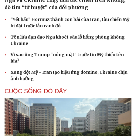
Nga và Ukraine chạy đua tác chiến trên không,
dò tìm “tử huyệt” của đối phương
“Yết hầu” Hormuz thành con bài của Iran, tàu chiến Mỹ
bị đặt trước lằn ranh đỏ
Tên lửa đạn đạo Nga khoét sâu lỗ hổng phòng không
Ukraine
Vì sao ông Trump “nóng mặt” trước tin Mỹ thiếu tên
lửa?
Xung đột Mỹ - Iran tạo hiệu ứng domino, Ukraine chịu
ảnh hưởng
CUỘC SỐNG ĐÓ ĐÂY