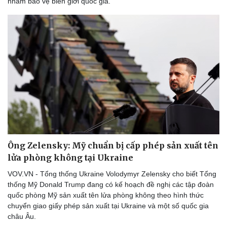
nhằm bảo vệ biên giới quốc gia.
Thể thao
Ô tô - Xe máy
Bóng đá
Ô tô
Lịch thi đấu bóng đá
Xe máy
Thế giới thể thao
Tư vấn
Ông Zelensky: Mỹ chuẩn bị cấp phép sản xuất tên
eSports
lửa phòng không tại Ukraine
Hậu trường
VOV.VN - Tổng thống Ukraine Volodymyr Zelensky cho biết Tổng
thống Mỹ Donald Trump đang có kế hoạch đề nghị các tập đoàn
quốc phòng Mỹ sản xuất tên lửa phòng không theo hình thức
chuyển giao giấy phép sản xuất tại Ukraine và một số quốc gia
châu Âu.