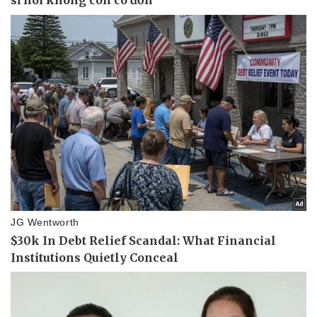
Kinh tế
Thị trường
Bất động sản
Giá vàng
Khởi nghiệp
Tiêu dùng
Tỷ giá
Chứng khoán
Giá cà phê