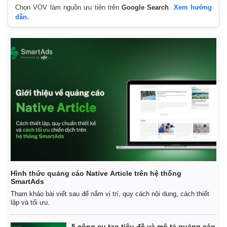
Chọn VOV làm nguồn ưu tiên trên
Google Search
.
Xem hướng
dẫn.
Thế giới
Multimedia
Quan sát
Video
Cuộc sống đó đây
Ảnh
Hồ sơ
E-Magazine
Infographic
Hình thức quảng cáo Native Article trên hệ thống
SmartAds
Tham khảo bài viết sau để nắm vị trí, quy cách nội dung, cách thiết
lập và tối ưu.
5 công cụ tạo tiêu đề và mô tả quảng cáo