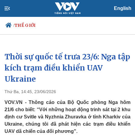
English
THẾ GIỚI
/
Thời sự quốc tế trưa 23/6: Nga tập
Chính trị
Xã hội
Đảng
Tin 24h
kích trạm điều khiển UAV
Tổ chức nhân sự
Dự báo thời tiết
Ukraine
Quốc hội
Giáo dục
Nhận diện sự thật
Dấu ấn VOV
Việc làm
Thứ Ba, 14:45, 23/06/2026
Biển đảo
VOV.VN - Thông cáo của Bộ Quốc phòng Nga hôm
21/6 cho biết: “Với những hoạt động trinh sát tại 2 khu
định cư Svitle và Nyzhnia Zhuravka ở tỉnh Kharkiv của
Ukraine, chúng tôi đã phát hiện các trạm điều khiển
UAV dã chiến của đối phương".