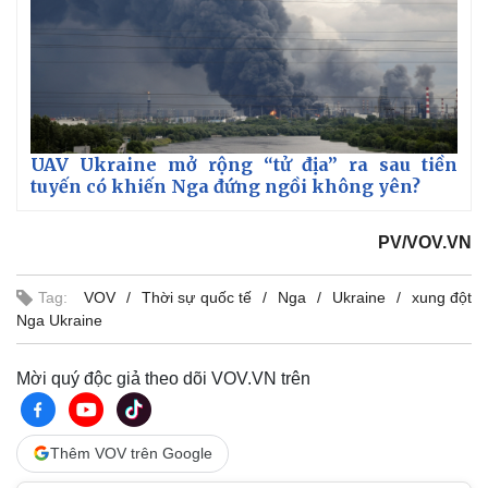
UAV Ukraine mở rộng “tử địa” ra sau tiền
tuyến có khiến Nga đứng ngồi không yên?
PV/VOV.VN
Tag:
VOV
Thời sự quốc tế
Nga
Ukraine
xung đột
Nga Ukraine
Mời quý độc giả theo dõi VOV.VN trên
Thêm VOV trên Google