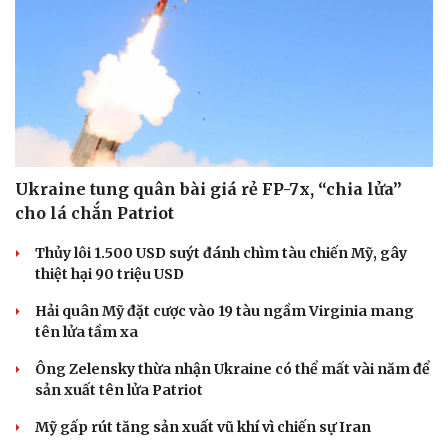
Doanh nghiệp
Công nghệ
Thông tin doanh nghiệp
Sành điệu
Doanh nghiệp 24h
Tin Công nghệ
Doanh nhân
Trải nghiệm
Vì cộng đồng
Chuyển đổi số
Ukraine tung quân bài giá rẻ FP-7x, “chia lửa”
cho lá chắn Patriot
Thủy lôi 1.500 USD suýt đánh chìm tàu chiến Mỹ, gây
thiệt hại 90 triệu USD
Hải quân Mỹ đặt cược vào 19 tàu ngầm Virginia mang
tên lửa tầm xa
Ông Zelensky thừa nhận Ukraine có thể mất vài năm để
sản xuất tên lửa Patriot
Mỹ gấp rút tăng sản xuất vũ khí vì chiến sự Iran