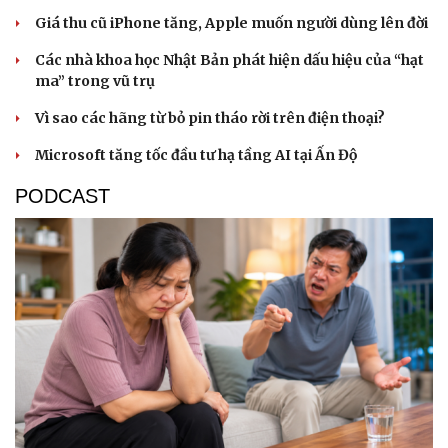
Giá thu cũ iPhone tăng, Apple muốn người dùng lên đời
Các nhà khoa học Nhật Bản phát hiện dấu hiệu của “hạt
ma” trong vũ trụ
Vì sao các hãng từ bỏ pin tháo rời trên điện thoại?
Sức khỏe
Đời sống
Microsoft tăng tốc đầu tư hạ tầng AI tại Ấn Độ
Dinh dưỡng - món ngon
Nhà đẹp
PODCAST
Cây thuốc
Blog
Sản phụ khoa
Tình yêu - Gia đình
Nhi khoa
Nam khoa
Làm đẹp - giảm cân
Phòng mạch online
Ăn sạch sống khỏe