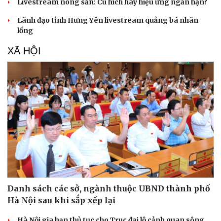
Livestream nông sản: Cú hích hay hiệu ứng ngắn hạn?
Lãnh đạo tỉnh Hưng Yên livestream quảng bá nhãn
lồng
XÃ HỘI
Danh sách các sở, ngành thuộc UBND thành phố
Hà Nội sau khi sắp xếp lại
Hà Nội gia hạn thủ tục cho Trục đại lộ cảnh quan sông