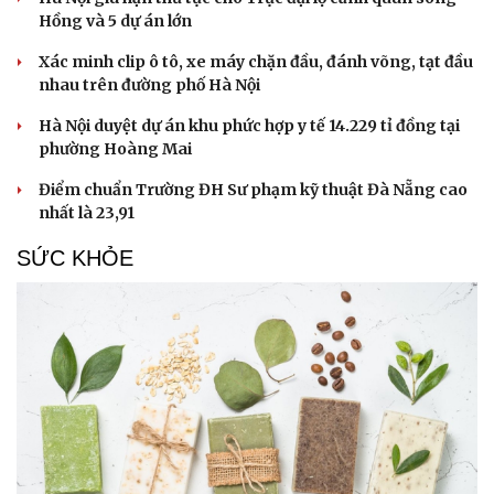
Hồng và 5 dự án lớn
Xác minh clip ô tô, xe máy chặn đầu, đánh võng, tạt đầu
nhau trên đường phố Hà Nội
Hà Nội duyệt dự án khu phức hợp y tế 14.229 tỉ đồng tại
phường Hoàng Mai
Điểm chuẩn Trường ĐH Sư phạm kỹ thuật Đà Nẵng cao
nhất là 23,91
SỨC KHỎE
Du lịch
Podcast
Tư vấn
Câu chuyện thời sự
Săn Tour
Đọc truyện đêm khuya
check-in
Cửa sổ tình yêu
Kể chuyện cho bé