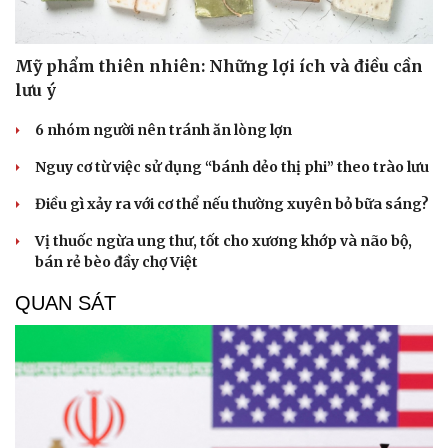
Hạt giống tâm hồn
Mỹ phẩm thiên nhiên: Những lợi ích và điều cần
lưu ý
6 nhóm người nên tránh ăn lòng lợn
Nguy cơ từ việc sử dụng “bánh dẻo thị phi” theo trào lưu
Điều gì xảy ra với cơ thể nếu thường xuyên bỏ bữa sáng?
Vị thuốc ngừa ung thư, tốt cho xương khớp và não bộ,
bán rẻ bèo đầy chợ Việt
QUAN SÁT