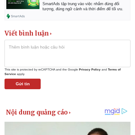
SmartAds tập trung vào việc nhắm đúng đối
tượng, đúng ngữ cảnh và thời điểm để tối ưu.
Viết bình luận
This site is protected by reCAPTCHA and the Google
Privacy Policy
and
Terms of
Service
apply.
Gửi tin
Kinh tế
Thị trường
Bất động sản
Giá vàng
Khởi nghiệp
Tiêu dùng
Tỷ giá
Chứng khoán