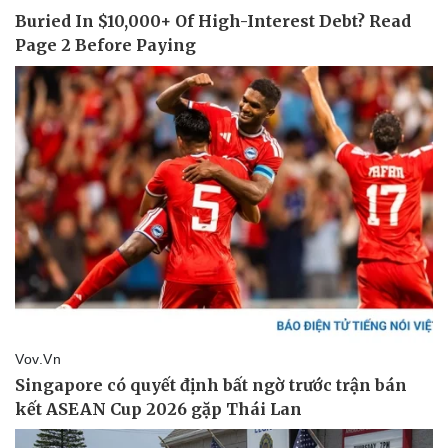
Vụ án
Vũ khí
Tin nóng
Việt Nam
Tư vấn luật
Phân tích