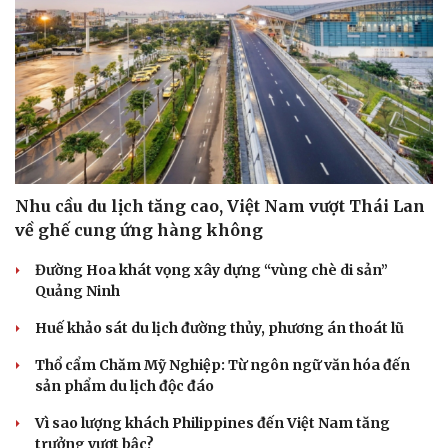
Nhu cầu du lịch tăng cao, Việt Nam vượt Thái Lan
về ghế cung ứng hàng không
Đường Hoa khát vọng xây dựng “vùng chè di sản”
Quảng Ninh
Văn hóa
Giải trí
Sân khấu - Điện ảnh
Nghệ sĩ
Huế khảo sát du lịch đường thủy, phương án thoát lũ
Văn học
Thời trang
Âm nhạc
Sao Việt
Thổ cẩm Chăm Mỹ Nghiệp: Từ ngôn ngữ văn hóa đến
Di sản
sản phẩm du lịch độc đáo
Vì sao lượng khách Philippines đến Việt Nam tăng
trưởng vượt bậc?