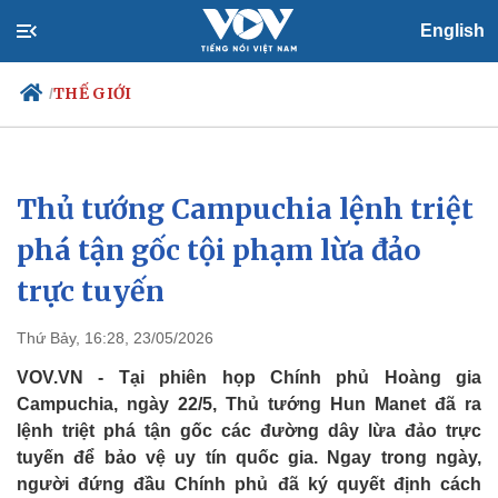
English
THẾ GIỚI
/
Thủ tướng Campuchia lệnh triệt
Chính trị
Xã hội
Đảng
Tin 24h
phá tận gốc tội phạm lừa đảo
Tổ chức nhân sự
Dự báo thời tiết
trực tuyến
Quốc hội
Giáo dục
Nhận diện sự thật
Dấu ấn VOV
Việc làm
Thứ Bảy, 16:28, 23/05/2026
Biển đảo
VOV.VN - Tại phiên họp Chính phủ Hoàng gia
Campuchia, ngày 22/5, Thủ tướng Hun Manet đã ra
lệnh triệt phá tận gốc các đường dây lừa đảo trực
tuyến để bảo vệ uy tín quốc gia. Ngay trong ngày,
người đứng đầu Chính phủ đã ký quyết định cách