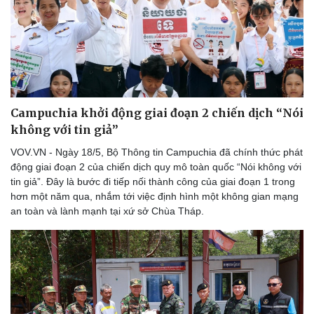
Thể thao
Ô tô - Xe máy
Bóng đá
Ô tô
Lịch thi đấu bóng đá
Xe máy
Thế giới thể thao
Tư vấn
eSports
Hậu trường
Campuchia khởi động giai đoạn 2 chiến dịch “Nói
không với tin giả”
VOV.VN - Ngày 18/5, Bộ Thông tin Campuchia đã chính thức phát
động giai đoạn 2 của chiến dịch quy mô toàn quốc “Nói không với
tin giả”. Đây là bước đi tiếp nối thành công của giai đoạn 1 trong
hơn một năm qua, nhắm tới việc định hình một không gian mạng
an toàn và lành mạnh tại xứ sở Chùa Tháp.