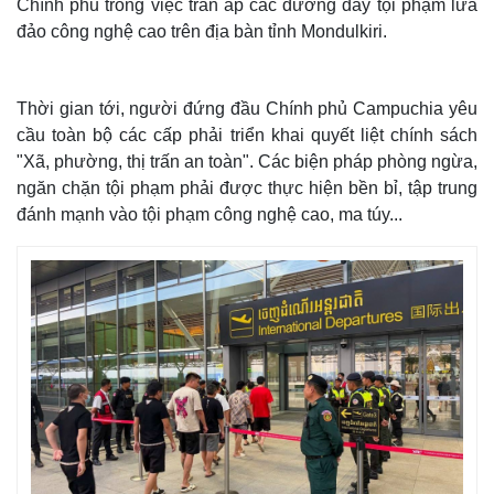
Chính phủ trong việc trấn áp các đường dây tội phạm lừa
đảo công nghệ cao trên địa bàn tỉnh Mondulkiri.
Thời gian tới, người đứng đầu Chính phủ Campuchia yêu
cầu toàn bộ các cấp phải triển khai quyết liệt chính sách
"Xã, phường, thị trấn an toàn". Các biện pháp phòng ngừa,
ngăn chặn tội phạm phải được thực hiện bền bỉ, tập trung
đánh mạnh vào tội phạm công nghệ cao, ma túy...
Thế giới
Multimedia
Quan sát
Video
Cuộc sống đó đây
Ảnh
Hồ sơ
E-Magazine
Infographic