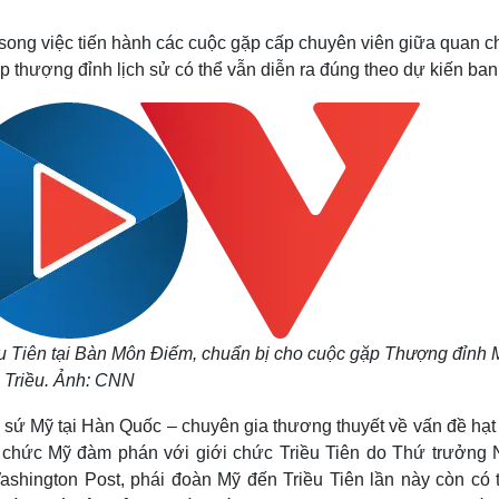
Lịch thi đấu bóng đá
Xe máy
Thế giới thể thao
Tư vấn
 song việc tiến hành các cuộc gặp cấp chuyên viên giữa quan 
eSports
V
p thượng đỉnh lịch sử có thể vẫn diễn ra đúng theo dự kiến ban
Hậu trường
Văn hóa
Giải trí
D
Sân khấu - Điện ảnh
Nghệ sĩ
Văn học
Thời trang
Âm nhạc
Sao Việt
c
Di sản
u Tiên tại Bàn Môn Điếm, chuẩn bị cho cuộc gặp Thượng đỉnh 
Triều. Ảnh: CNN
i sứ Mỹ tại Hàn Quốc – chuyên gia thương thuyết về vấn đề hạ
 chức Mỹ đàm phán với giới chức Triều Tiên do Thứ trưởng 
shington Post, phái đoàn Mỹ đến Triều Tiên lần này còn có 