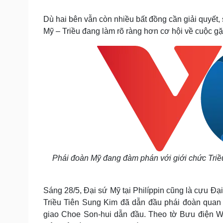
Tin nóng
Việt Nam
Tư vấn luật
Phân tích
Dù hai bên vẫn còn nhiều bất đồng cần giải quyết,
Mỹ – Triều đang làm rõ ràng hơn cơ hội về cuộc gặ
Sức khỏe
Đời sống
Dinh dưỡng - món ngon
Nhà đẹp
Cây thuốc
Blog
Sản phụ khoa
Tình yêu - Gia đình
Nhi khoa
Nam khoa
Làm đẹp - giảm cân
Phòng mạch online
Ăn sạch sống khỏe
Cải chính
Phái đoàn Mỹ đang đàm phán với giới chức Triề
Sáng 28/5, Đại sứ Mỹ tại Philíppin cũng là cựu Đạ
Triều Tiên Sung Kim đã dẫn đầu phái đoàn quan
giao Choe Son-hui dẫn đầu. Theo tờ Bưu điện Wa