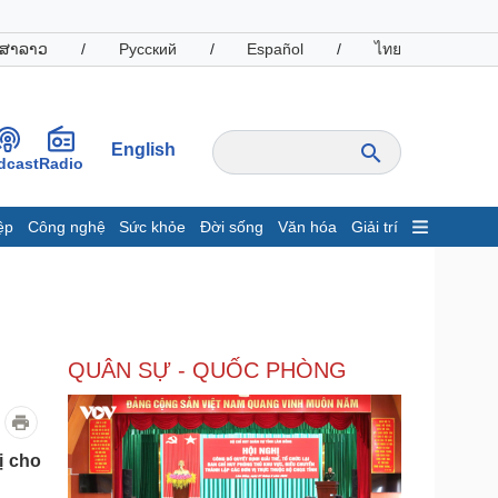
ສາລາວ
/
Русский
/
Español
/
ไทย
English
dcast
Radio
ệp
Công nghệ
Sức khỏe
Đời sống
Văn hóa
Giải trí
inh tế
Thị trường
ất động sản
Giá vàng
hởi nghiệp
Tiêu dùng
Tỷ giá
QUÂN SỰ - QUỐC PHÒNG
Chứng khoán
Giá cà phê
oanh nghiệp
Công nghệ
ị cho
hông tin doanh nghiệp
Sành điệu