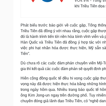
VOV.VN - Tổng th
khi Triều Tiên dọa
Phát biểu trước báo giới về cuộc gặp, Tổng thố
Triều Tiên đã đồng ý với nhau rằng, cuộc gặp thư
đó là hành trình tiến tới nền hòa bình vĩnh viễn và
Hàn Quốc và Triều Tiên đã đồng ý hợp tác với nh
việc phi hạt nhân hóa được thực hiện, Mỹ sẵn sà
Tiên”.
Dù chưa rõ các cuộc đàm phán chuyên viên Mỹ-Tri
gia thì kết quả các cuộc đàm phán sẽ quyết định ph
Hiên cộng đồng quốc tế đều hi vọng cuộc gặp thượ
vọng này đã được hiện thực hóa bằng những hình 
trong ngày hôm qua. Nhiều trang báo quốc tế hô
ông Kim Jong-un ngay trên đường phố. Tuy nhiên,
chuyên đóng giả lãnh đạo Triều Tiên, có “nghệ dan