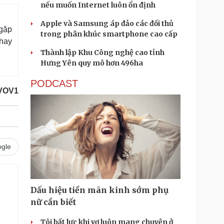
nếu muốn Internet luôn ổn định
Apple và Samsung áp đảo các đối thủ
gặp
trong phân khúc smartphone cao cấp
thay
Thành lập Khu Công nghệ cao tỉnh
Hưng Yên quy mô hơn 496ha
PODCAST
VOV1
gle
Dấu hiệu tiền mãn kinh sớm phụ
nữ cần biết
Tôi bất lực khi vợ luôn mang chuyện ở