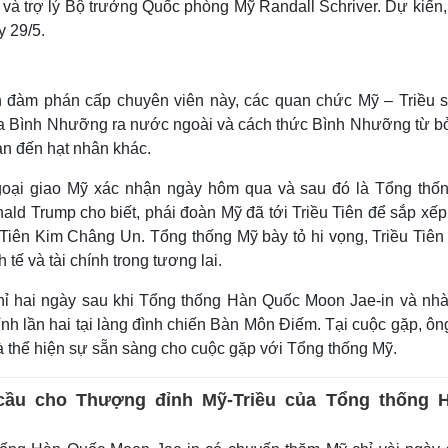
 và trợ lý Bộ trưởng Quốc phòng Mỹ Randall Schriver. Dự kiến,
y 29/5.
n đàm phán cấp chuyên viên này, các quan chức Mỹ – Triều s
ủa Bình Nhưỡng ra nước ngoài và cách thức Bình Nhưỡng từ bỏ
uan đến hạt nhân khác.
oại giao Mỹ xác nhận ngày hôm qua và sau đó là Tổng thố
ald Trump cho biết, phái đoàn Mỹ đã tới Triều Tiên để sắp xế
Tiên Kim Châng Un. Tổng thống Mỹ bày tỏ hi vọng, Triều Tiên
tế và tài chính trong tương lai.
hỉ hai ngày sau khi Tổng thống Hàn Quốc Moon Jae-in và nhà
nh lần hai tại làng đình chiến Bàn Môn Điếm. Tại cuộc gặp, ôn
à thể hiện sự sẵn sàng cho cuộc gặp với Tổng thống Mỹ.
cầu cho Thượng đỉnh Mỹ-Triều của Tổng thống 