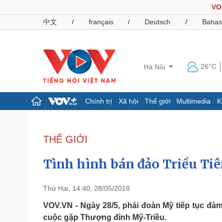
VO
中文
/
français
/
Deutsch
/
Bahas
26°C
Hà Nội
Chính trị
Xã hội
Thế giới
Multimedia
K
Chính trị
Xã hội
Đảng
Tin 24h
THẾ GIỚI
Tổ chức nhân sự
Dự báo thời tiết
Quốc hội
Giáo dục
Tình hình bán đảo Triều Tiên
Nhận diện sự thật
Dấu ấn VOV
Việc làm
Biển đảo
Thứ Hai, 14:40, 28/05/2018
Pháp luật
Quân sự - Quốc phòng
VOV.VN - Ngày 28/5, phái đoàn Mỹ tiếp tục đàm
cuộc gặp Thượng đỉnh Mỹ-Triều.
Vụ án
Vũ khí