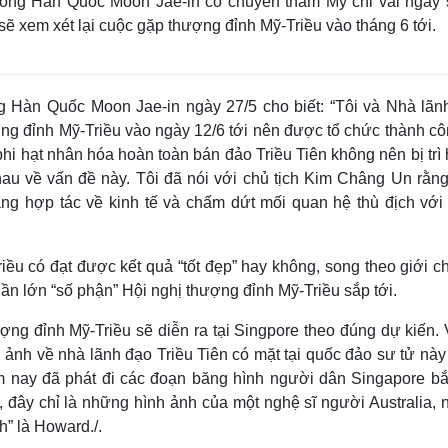
ống Hàn Quốc Moon Jae-in có chuyến thăm Mỹ chỉ vài ngày 
 sẽ xem xét lại cuộc gặp thượng đỉnh Mỹ-Triều vào tháng 6 tới.
ng Hàn Quốc Moon Jae-in ngày 27/5 cho biết: “Tôi và Nhà lãn
ợng đỉnh Mỹ-Triều vào ngày 12/6 tới nên được tổ chức thành cô
 phi hạt nhân hóa hoàn toàn bán đảo Triều Tiên không nên bị trì
au về vấn đề này. Tôi đã nói với chủ tịch Kim Châng Un rằng
ng hợp tác về kinh tế và chấm dứt mối quan hệ thù địch với 
ều có đạt được kết quả “tốt đẹp” hay không, song theo giới c
ần lớn “số phận” Hội nghị thượng đỉnh Mỹ-Triều sắp tới.
ng đỉnh Mỹ-Triều sẽ diễn ra tại Singpore theo đúng dự kiến. 
ảnh về nhà lãnh đạo Triều Tiên có mặt tại quốc đảo sư tử này
m nay đã phát đi các đoạn băng hình người dân Singapore bắ
 đây chỉ là những hình ảnh của một nghệ sĩ người Australia, 
h” là Howard./.