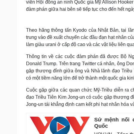
viên Hội đồng an ninh Quốc gia Mỹ Allison Hooker
đàm phán giữa hai bên sẽ tiếp tục cho đến hết ngà
Theo hãng thông tấn Kyodo của Nhật Bản, tại lầ
trung vào đề xuất chuyển các đầu đạn hạt nhân c
làm giàu urani ở cấp độ cao và các vật liệu liên q
Thông tin về các cuộc đàm phán đã được Bộ Ng
Donald Trump. Trên trang Twitter cá nhân, ông Don
gặp thượng đỉnh giữa ông và Nhà lãnh đạo Triều 
có một tiềm năng lớn để trở thành một quốc gia kinh 
Cuộc gặp giữa các quan chức Mỹ-Triều diễn ra c
đạo Triều Tiên Kim Jong-un có cuộc gặp thượng đỉ
Jong-un tái khẳng định cam kết phi hạt nhân hóa v
Sứ mệnh nối 
Quốc