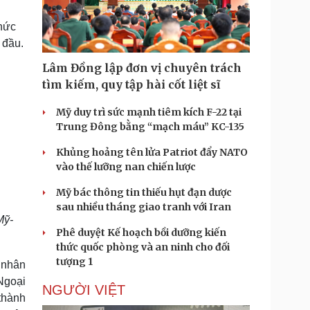
Doanh nghiệp 24h
Tin Công nghệ
Doanh nhân
Trải nghiệm
chức
ì cộng đồng
Chuyển đổi số
 đầu.
Lâm Đồng lập đơn vị chuyên trách
u lịch
Podcast
tìm kiếm, quy tập hài cốt liệt sĩ
Tư vấn
Câu chuyện thời sự
Săn Tour
Đọc truyện đêm khuya
Mỹ duy trì sức mạnh tiêm kích F-22 tại
heck-in
Cửa sổ tình yêu
Trung Đông bằng “mạch máu” KC-135
Kể chuyện cho bé
Khủng hoảng tên lửa Patriot đẩy NATO
Hạt giống tâm hồn
vào thế lưỡng nan chiến lược
Mỹ bác thông tin thiếu hụt đạn dược
sau nhiều tháng giao tranh với Iran
Mỹ-
Phê duyệt Kế hoạch bồi dưỡng kiến
thức quốc phòng và an ninh cho đối
tượng 1
t nhân
Ngoại
NGƯỜI VIỆT
thành