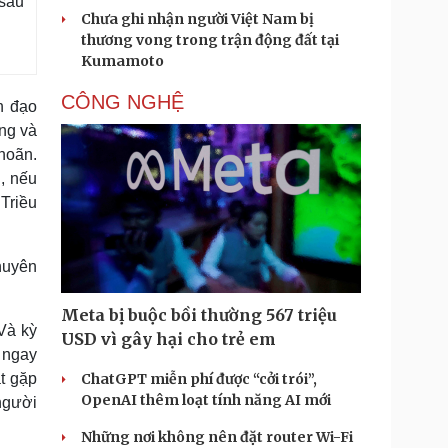
sau
Chưa ghi nhận người Việt Nam bị
thương vong trong trận động đất tại
Kumamoto
CÔNG NGHỆ
h đạo
ng và
 hoãn.
, nếu
Triều
huyên
Meta bị buộc bồi thường 567 triệu
Và kỳ
USD vì gây hại cho trẻ em
 ngay
t gặp
ChatGPT miễn phí được “cởi trói”,
OpenAI thêm loạt tính năng AI mới
người
Những nơi không nên đặt router Wi-Fi