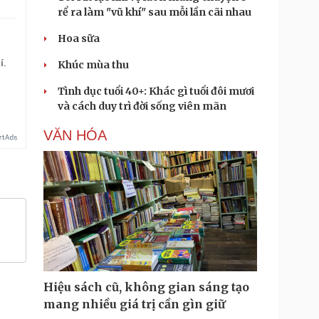
rể ra làm "vũ khí" sau mỗi lần cãi nhau
Hoa sữa
í.
Khúc mùa thu
Tình dục tuổi 40+: Khác gì tuổi đôi mươi
và cách duy trì đời sống viên mãn
VĂN HÓA
Hiệu sách cũ, không gian sáng tạo
mang nhiều giá trị cần gìn giữ