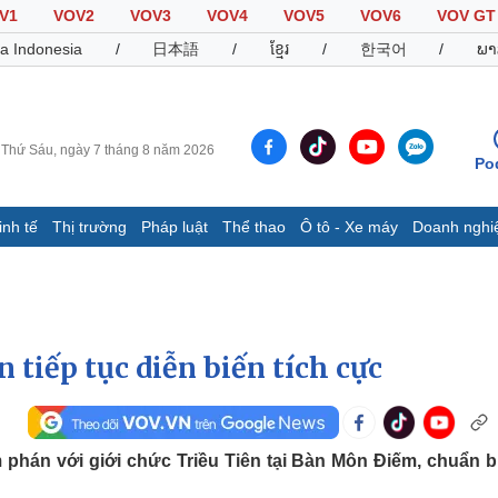
V1
VOV2
VOV3
VOV4
VOV5
VOV6
VOV GT
a Indonesia
/
日本語
/
ខ្មែរ
/
한국어
/
ພາ
Thứ Sáu, ngày 7 tháng 8 năm 2026
Po
inh tế
Thị trường
Pháp luật
Thể thao
Ô tô - Xe máy
Doanh nghi
Thế giới
Multimedia
K
Quan sát
Video
B
Cuộc sống đó đây
Ảnh
K
Hồ sơ
E-Magazine
 tiếp tục diễn biến tích cực
Infographic
Thể thao
Ô tô - Xe máy
D
 phán với giới chức Triều Tiên tại Bàn Môn Điếm, chuẩn b
Bóng đá
Ô tô
T