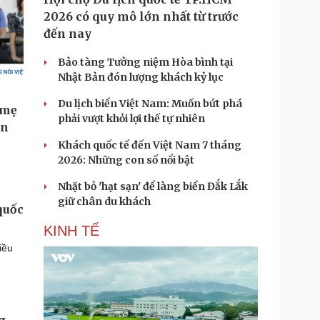
2026 có quy mô lớn nhất từ trước
đến nay
Bảo tàng Tưởng niệm Hòa bình tại
Nhật Bản đón lượng khách kỷ lục
Du lịch biển Việt Nam: Muốn bứt phá
phải vượt khỏi lợi thế tự nhiên
Khách quốc tế đến Việt Nam 7 tháng
2026: Những con số nổi bật
Nhặt bỏ 'hạt sạn' để làng biển Đắk Lắk
giữ chân du khách
quốc
KINH TẾ
iều
g