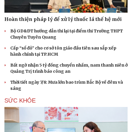
Hoàn thiện pháp lý để xử lý thuốc lá thế hệ mới
Bộ GD&ĐT hướng dẫn thi lại tại điểm thi Trường THPT
Chuyên Tuyên Quang
Cấp “sổ đỏ” cho cơ sở tôn giáo đầu tiên sau sắp xếp
hành chính tại TP.HCM
Bất ngờ nhận 5 tỷ đồng chuyển nhầm, nam thanh niên ở
Quảng Trị trình báo công an
Thời tiết ngày 7/8: Mưa lớn bao trùm Bắc Bộ về đêm và
sáng
SỨC KHỎE
Du lịch
Podcast
Tư vấn
Câu chuyện thời sự
Săn Tour
Đọc truyện đêm khuya
check-in
Cửa sổ tình yêu
Kể chuyện cho bé