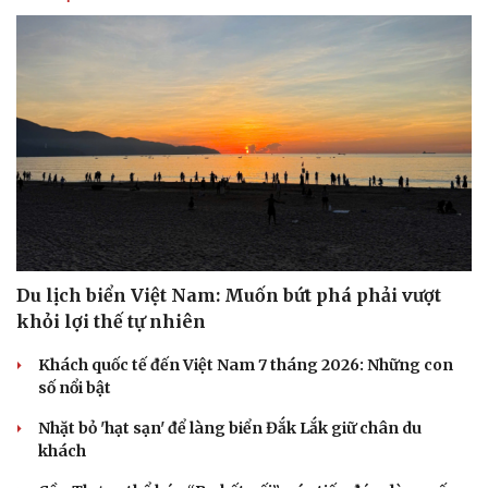
Du lịch biển Việt Nam: Muốn bứt phá phải vượt
khỏi lợi thế tự nhiên
Văn hóa
Giải trí
Sân khấu - Điện ảnh
Nghệ sĩ
Khách quốc tế đến Việt Nam 7 tháng 2026: Những con
Văn học
Thời trang
số nổi bật
Âm nhạc
Sao Việt
Di sản
Nhặt bỏ 'hạt sạn' để làng biển Đắk Lắk giữ chân du
khách