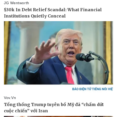
Vụ án
Vũ khí
Tin nóng
Việt Nam
Tư vấn luật
Phân tích