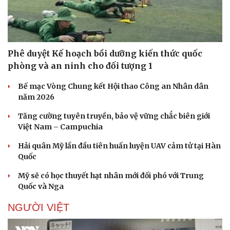
Doanh nghiệp
Công nghệ
Phê duyệt Kế hoạch bồi dưỡng kiến thức quốc
Thông tin doanh nghiệp
Sành điệu
phòng và an ninh cho đối tượng 1
Doanh nghiệp 24h
Tin Công nghệ
Doanh nhân
Trải nghiệm
Bế mạc Vòng Chung kết Hội thao Công an Nhân dân
Vì cộng đồng
Chuyển đổi số
năm 2026
Tăng cường tuyên truyền, bảo vệ vững chắc biên giới
Việt Nam – Campuchia
Hải quân Mỹ lần đầu tiên huấn luyện UAV cảm tử tại Hàn
Quốc
Mỹ sẽ có học thuyết hạt nhân mới đối phó với Trung
Quốc và Nga
NGƯỜI VIỆT