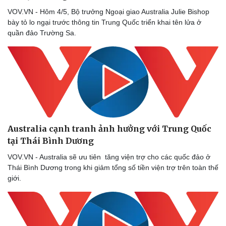
Thể thao
Ô tô - Xe máy
VOV.VN - Hôm 4/5, Bộ trưởng Ngoại giao Australia Julie Bishop
Bóng đá
Ô tô
bày tỏ lo ngại trước thông tin Trung Quốc triển khai tên lửa ở
Lịch thi đấu bóng đá
Xe máy
quần đảo Trường Sa.
Thế giới thể thao
Tư vấn
eSports
Hậu trường
Australia cạnh tranh ảnh hưởng với Trung Quốc
tại Thái Bình Dương
VOV.VN - Australia sẽ ưu tiên tăng viện trợ cho các quốc đảo ở
Thái Bình Dương trong khi giảm tổng số tiền viện trợ trên toàn thế
giới.