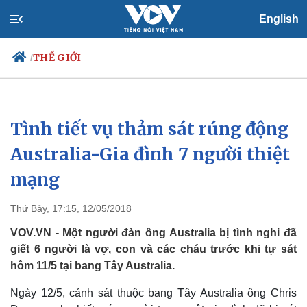
English
THẾ GIỚI
/
Tình tiết vụ thảm sát rúng động
Chính trị
Xã hội
Đảng
Tin 24h
Australia-Gia đình 7 người thiệt
Tổ chức nhân sự
Dự báo thời tiết
mạng
Quốc hội
Giáo dục
Nhận diện sự thật
Dấu ấn VOV
Việc làm
Thứ Bảy, 17:15, 12/05/2018
Biển đảo
VOV.VN - Một người đàn ông Australia bị tình nghi đã
giết 6 người là vợ, con và các cháu trước khi tự sát
hôm 11/5 tại bang Tây Australia.
Ngày 12/5, cảnh sát thuộc bang Tây Australia ông Chris