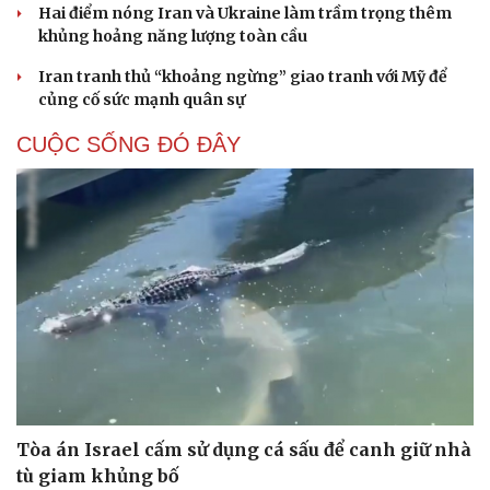
Hai điểm nóng Iran và Ukraine làm trầm trọng thêm
khủng hoảng năng lượng toàn cầu
Iran tranh thủ “khoảng ngừng” giao tranh với Mỹ để
củng cố sức mạnh quân sự
CUỘC SỐNG ĐÓ ĐÂY
Tòa án Israel cấm sử dụng cá sấu để canh giữ nhà
Cải chính
tù giam khủng bố