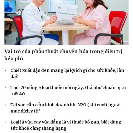
Hạt giống tâm hồn
Vai trò của phẫu thuật chuyển hóa trong điều trị
béo phì
Chiết xuất đậu đen mang lại lợi ích gì cho sức khỏe, làn
da?
Tuổi 70 uống 5 loại thuốc mỗi ngày: Giá như chuẩn bị từ
tuổi 40
Tại sao cần cấm kinh doanh khí N2O (khí cười) ngoài
mục đích y tế?
Loại lá vừa cay vừa đắng là vị thuốc bổ gan, biết dùng
sức khoẻ càng thăng hạng