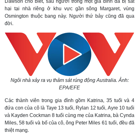
Dawson cho biết, sáu người trong một gia đình đã bị sát
hại tại nhà riêng ở khu vực gần sông Margaret, vùng
Osmington thuộc bang này. Người thứ bảy cũng đã qua
đời.
Ngôi nhà xảy ra vụ thảm sát rúng động Australia. Ảnh:
EPA/EFE
Các thành viên trong gia đình gồm Katrina, 35 tuổi và 4
đứa con của cô là Taye 13 tuổi, Rylan 12 tuổi, Ayre 10 tuổi
và Kayden Cockman 8 tuổi cùng mẹ của Katrina, bà Cynda
Miles, 58 tuổi và bố của cô, ông Peter Miles 61 tuổi, đều đã
thiệt mạng.