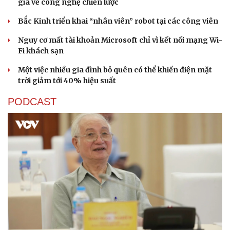
gia về công nghệ chiến lược
Bắc Kinh triển khai “nhân viên” robot tại các công viên
Nguy cơ mất tài khoản Microsoft chỉ vì kết nối mạng Wi-
Fi khách sạn
Một việc nhiều gia đình bỏ quên có thể khiến điện mặt
Sức khỏe
Đời sống
trời giảm tới 40% hiệu suất
Dinh dưỡng - món ngon
Nhà đẹp
PODCAST
Cây thuốc
Blog
Sản phụ khoa
Tình yêu - Gia đình
Nhi khoa
Nam khoa
Làm đẹp - giảm cân
Phòng mạch online
Ăn sạch sống khỏe