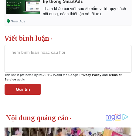
hệ thống SmartAds
Tham khảo bài viết sau để nắm vị trí, quy cách
nội dung, cách thiết lập và tối ưu.
Viết bình luận
This site is protected by reCAPTCHA and the Google
Privacy Policy
and
Terms of
Service
apply.
Gửi tin
Kinh tế
Thị trường
Bất động sản
Giá vàng
Khởi nghiệp
Tiêu dùng
Tỷ giá
Chứng khoán