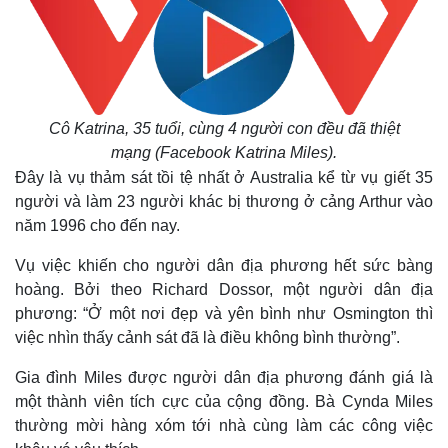
Cô Katrina, 35 tuổi, cùng 4 người con đều đã thiệt
mạng (Facebook Katrina Miles).
Đây là vụ thảm sát tồi tệ nhất ở Australia kể từ vụ giết 35
người và làm 23 người khác bị thương ở cảng Arthur vào
năm 1996 cho đến nay.
Vụ việc khiến cho người dân địa phương hết sức bàng
hoàng. Bởi theo Richard Dossor, một người dân địa
Thế giới
Multimedia
phương: “Ở một nơi đẹp và yên bình như Osmington thì
Quan sát
Video
Cuộc sống đó đây
Ảnh
việc nhìn thấy cảnh sát đã là điều không bình thường”.
Hồ sơ
E-Magazine
Gia đình Miles được người dân địa phương đánh giá là
Infographic
một thành viên tích cực của cộng đồng. Bà Cynda Miles
thường mời hàng xóm tới nhà cùng làm các công việc