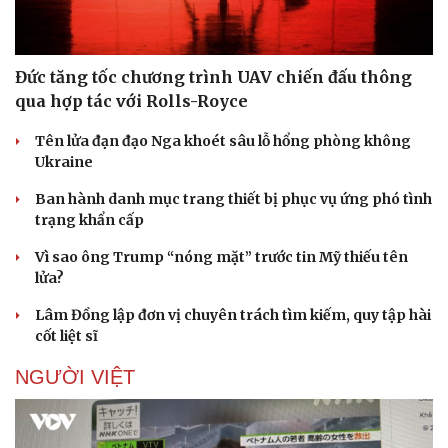
Đức tăng tốc chương trình UAV chiến đấu thông
qua hợp tác với Rolls-Royce
Tên lửa đạn đạo Nga khoét sâu lỗ hổng phòng không
Sức khỏe
Đời sống
Ukraine
Dinh dưỡng - món ngon
Nhà đẹp
Ban hành danh mục trang thiết bị phục vụ ứng phó tình
Cây thuốc
Blog
trạng khẩn cấp
Sản phụ khoa
Tình yêu - Gia đình
Nhi khoa
Vì sao ông Trump “nóng mặt” trước tin Mỹ thiếu tên
Nam khoa
lửa?
Làm đẹp - giảm cân
Phòng mạch online
Lâm Đồng lập đơn vị chuyên trách tìm kiếm, quy tập hài
Ăn sạch sống khỏe
cốt liệt sĩ
NGƯỜI VIỆT