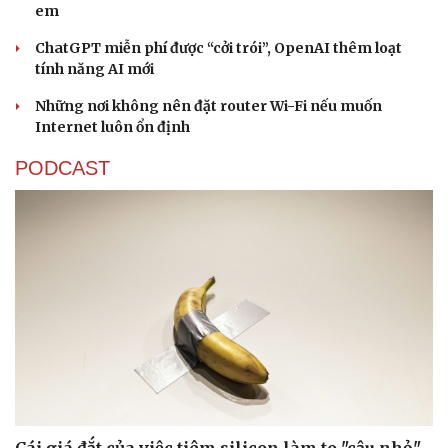
em
ChatGPT miễn phí được “cởi trói”, OpenAI thêm loạt
tính năng AI mới
Những nơi không nên đặt router Wi-Fi nếu muốn
Internet luôn ổn định
PODCAST
Văn hóa
Giải trí
Sân khấu - Điện ảnh
Nghệ sĩ
Văn học
Thời trang
Âm nhạc
Sao Việt
Di sản
Cái giá đắt của việc tiêm silicon làm to "cậu nhỏ"