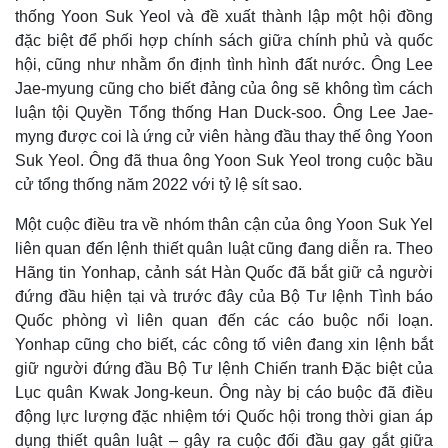
thống Yoon Suk Yeol và đề xuất thành lập một hội đồng
đặc biệt để phối hợp chính sách giữa chính phủ và quốc
hội, cũng như nhằm ổn định tình hình đất nước. Ông Lee
Jae-myung cũng cho biết đảng của ông sẽ không tìm cách
luận tội Quyền Tổng thống Han Duck-soo. Ông Lee Jae-
myng được coi là ứng cử viên hàng đầu thay thế ông Yoon
Suk Yeol. Ông đã thua ông Yoon Suk Yeol trong cuộc bầu
cử tổng thống năm 2022 với tỷ lệ sít sao.
Một cuộc điều tra về nhóm thân cận của ông Yoon Suk Yel
liên quan đến lệnh thiết quân luật cũng đang diễn ra. Theo
Hãng tin Yonhap, cảnh sát Hàn Quốc đã bắt giữ cả người
đứng đầu hiện tại và trước đây của Bộ Tư lệnh Tình báo
Quốc phòng vì liên quan đến các cáo buộc nổi loạn.
Yonhap cũng cho biết, các công tố viên đang xin lệnh bắt
giữ người đứng đầu Bộ Tư lệnh Chiến tranh Đặc biệt của
Lục quân Kwak Jong-keun. Ông này bị cáo buộc đã điều
động lực lượng đặc nhiệm tới Quốc hội trong thời gian áp
dụng thiết quân luật – gây ra cuộc đối đầu gay gắt giữa