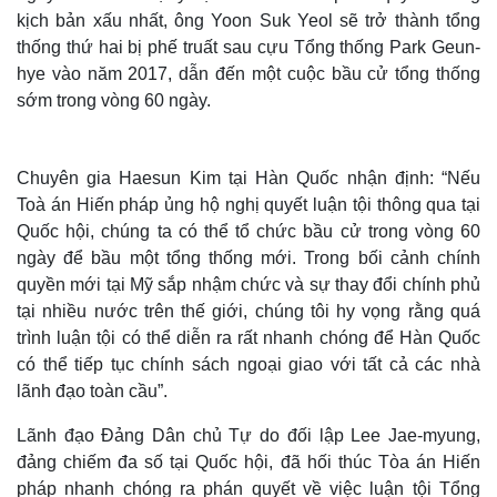
kịch bản xấu nhất, ông Yoon Suk Yeol sẽ trở thành tổng
thống thứ hai bị phế truất sau cựu Tổng thống Park Geun-
hye vào năm 2017, dẫn đến một cuộc bầu cử tổng thống
sớm trong vòng 60 ngày.
Chuyên gia Haesun Kim tại Hàn Quốc nhận định: “Nếu
Toà án Hiến pháp ủng hộ nghị quyết luận tội thông qua tại
Quốc hội, chúng ta có thể tổ chức bầu cử trong vòng 60
ngày để bầu một tổng thống mới. Trong bối cảnh chính
quyền mới tại Mỹ sắp nhậm chức và sự thay đổi chính phủ
tại nhiều nước trên thế giới, chúng tôi hy vọng rằng quá
Thế giới
Multimedia
trình luận tội có thể diễn ra rất nhanh chóng để Hàn Quốc
Quan sát
Video
có thể tiếp tục chính sách ngoại giao với tất cả các nhà
Cuộc sống đó đây
Ảnh
lãnh đạo toàn cầu”.
Hồ sơ
E-Magazine
Infographic
Lãnh đạo Đảng Dân chủ Tự do đối lập Lee Jae-myung,
đảng chiếm đa số tại Quốc hội, đã hối thúc Tòa án Hiến
pháp nhanh chóng ra phán quyết về việc luận tội Tổng