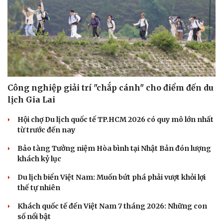
Công nghiệp giải trí "chắp cánh" cho điểm đến du
lịch Gia Lai
Hội chợ Du lịch quốc tế TP.HCM 2026 có quy mô lớn nhất
từ trước đến nay
Bảo tàng Tưởng niệm Hòa bình tại Nhật Bản đón lượng
khách kỷ lục
Du lịch
Podcast
Du lịch biển Việt Nam: Muốn bứt phá phải vượt khỏi lợi
thế tự nhiên
Tư vấn
Câu chuyện thời sự
Săn Tour
Đọc truyện đêm khuya
Khách quốc tế đến Việt Nam 7 tháng 2026: Những con
check-in
Cửa sổ tình yêu
số nổi bật
Kể chuyện cho bé