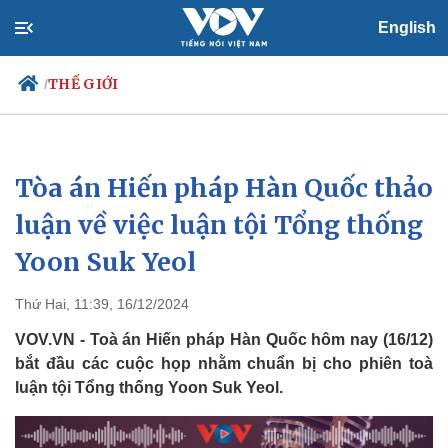
English
THẾ GIỚI
/
Tòa án Hiến pháp Hàn Quốc thảo
Chính trị
Xã hội
Đảng
Tin 24h
luận về việc luận tội Tổng thống
Tổ chức nhân sự
Dự báo thời tiết
Yoon Suk Yeol
Quốc hội
Giáo dục
Nhận diện sự thật
Dấu ấn VOV
Việc làm
Thứ Hai, 11:39, 16/12/2024
Biển đảo
VOV.VN - Toà án Hiến pháp Hàn Quốc hôm nay (16/12)
bắt đầu các cuộc họp nhằm chuẩn bị cho phiên toà
luận tội Tổng thống Yoon Suk Yeol.