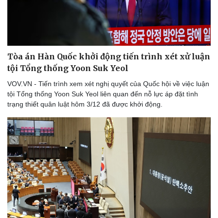
Tòa án Hàn Quốc khởi động tiến trình xét xử luận
tội Tổng thống Yoon Suk Yeol
VOV.VN - Tiến trình xem xét nghị quyết của Quốc hội về việc luận
tội Tổng thống Yoon Suk Yeol liên quan đến nỗ lực áp đặt tình
trạng thiết quân luật hôm 3/12 đã được khởi động.