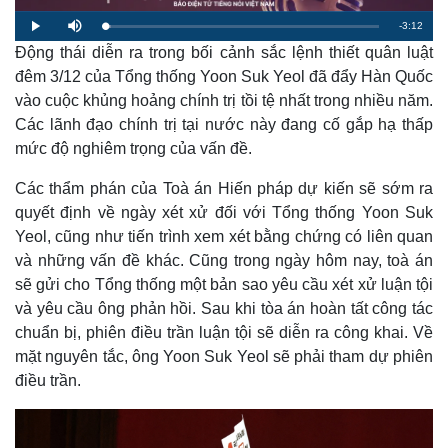
R
-
3:12
L
P
M
o
l
u
a
Động thái diễn ra trong bối cảnh sắc lệnh thiết quân luật
a
t
e
d
y
e
e
đêm 3/12 của Tổng thống Yoon Suk Yeol đã đẩy Hàn Quốc
d
m
:
vào cuộc khủng hoảng chính trị tồi tệ nhất trong nhiều năm.
2
.
a
1
Các lãnh đạo chính trị tại nước này đang cố gắp hạ thấp
3
%
mức độ nghiêm trọng của vấn đề.
i
n
Các thẩm phán của Toà án Hiến pháp dự kiến sẽ sớm ra
i
quyết định về ngày xét xử đối với Tổng thống Yoon Suk
Yeol, cũng như tiến trình xem xét bằng chứng có liên quan
n
và những vấn đề khác. Cũng trong ngày hôm nay, toà án
g
sẽ gửi cho Tổng thống một bản sao yêu cầu xét xử luận tội
T
và yêu cầu ông phản hồi. Sau khi tòa án hoàn tất công tác
i
chuẩn bị, phiên điều trần luận tội sẽ diễn ra công khai. Về
mặt nguyên tắc, ông Yoon Suk Yeol sẽ phải tham dự phiên
m
điều trần.
e