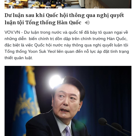
Dư luận sau khi Quốc hội thông qua nghị quyết
luận tội Tổng thống Hàn Quốc
Doanh nghiệp
Công nghệ
VOV.VN - Dư luận trong nước và quốc tế đã bày tỏ quan ngại về
Thông tin doanh nghiệp
Sành điệu
những diễn biến chính trị dồn dập trên chính trường Hàn Quốc,
Doanh nghiệp 24h
Tin Công nghệ
đặc biệt là việc Quốc hội nước này thông qua nghị quyết luận tội
Doanh nhân
Trải nghiệm
Tổng thống Yoon Suk Yeol liên quan đến nỗ lực áp đặt tình trạng
Vì cộng đồng
Chuyển đổi số
thiết quân luật.