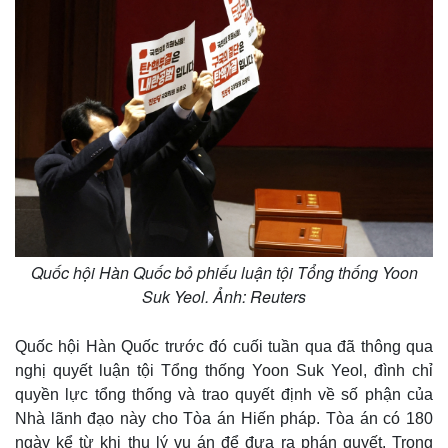
Quốc hội Hàn Quốc bỏ phiếu luận tội Tổng thống Yoon
Suk Yeol. Ảnh: Reuters
Quốc hội Hàn Quốc trước đó cuối tuần qua đã thông qua
nghị quyết luận tội Tổng thống Yoon Suk Yeol, đình chỉ
quyền lực tổng thống và trao quyết định về số phận của
Nhà lãnh đạo này cho Tòa án Hiến pháp. Tòa án có 180
ngày kể từ khi thụ lý vụ án để đưa ra phán quyết. Trong