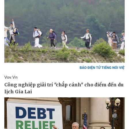
Thể thao
Ô tô - Xe máy
Bóng đá
Ô tô
Lịch thi đấu bóng đá
Xe máy
Thế giới thể thao
Tư vấn
eSports
Hậu trường