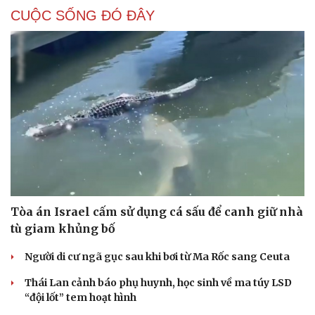
CUỘC SỐNG ĐÓ ĐÂY
Tòa án Israel cấm sử dụng cá sấu để canh giữ nhà
tù giam khủng bố
Người di cư ngã gục sau khi bơi từ Ma Rốc sang Ceuta
Thái Lan cảnh báo phụ huynh, học sinh về ma túy LSD
“đội lốt” tem hoạt hình