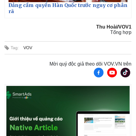
Giá cà phê
Đảng cầm quyền Hàn Quốc trước nguy cơ phân
rã
Thu Hoài/VOV1
Tổng hợp
Tag:
VOV
Mời quý độc giả theo dõi VOV.VN trên