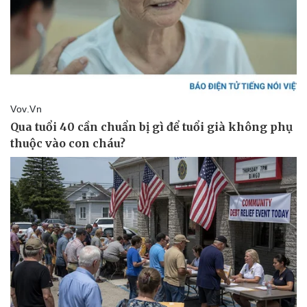
Vụ án
Vũ khí
Tin nóng
Việt Nam
Tư vấn luật
Phân tích