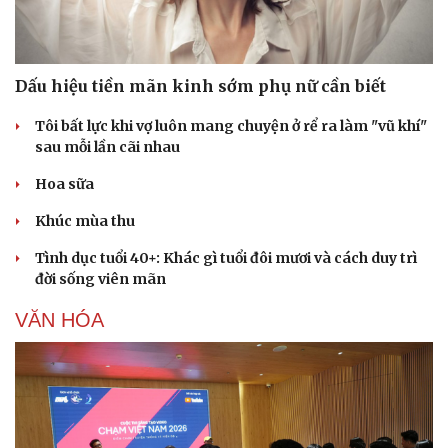
Dấu hiệu tiền mãn kinh sớm phụ nữ cần biết
Tôi bất lực khi vợ luôn mang chuyện ở rể ra làm "vũ khí"
sau mỗi lần cãi nhau
Hoa sữa
Khúc mùa thu
Tình dục tuổi 40+: Khác gì tuổi đôi mươi và cách duy trì
đời sống viên mãn
Văn hóa
Giải trí
VĂN HÓA
Sân khấu - Điện ảnh
Nghệ sĩ
Văn học
Thời trang
Âm nhạc
Sao Việt
Di sản