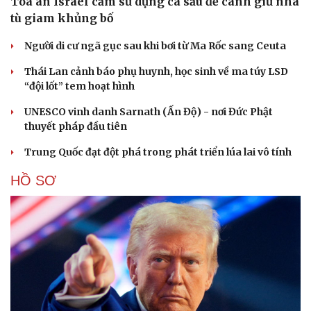
Tòa án Israel cấm sử dụng cá sấu để canh giữ nhà
tù giam khủng bố
Người di cư ngã gục sau khi bơi từ Ma Rốc sang Ceuta
Thái Lan cảnh báo phụ huynh, học sinh về ma túy LSD
“đội lốt” tem hoạt hình
UNESCO vinh danh Sarnath (Ấn Độ) - nơi Đức Phật
thuyết pháp đầu tiên
Trung Quốc đạt đột phá trong phát triển lúa lai vô tính
HỒ SƠ