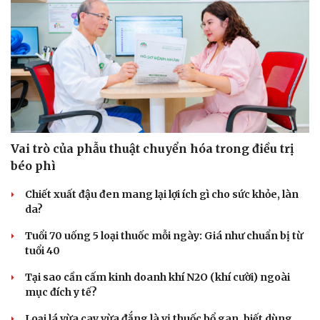
Vai trò của phẫu thuật chuyển hóa trong điều trị
béo phì
Chiết xuất đậu đen mang lại lợi ích gì cho sức khỏe, làn
da?
Tuổi 70 uống 5 loại thuốc mỗi ngày: Giá như chuẩn bị từ
tuổi 40
Tại sao cần cấm kinh doanh khí N2O (khí cười) ngoài
mục đích y tế?
Cải chính
Loại lá vừa cay vừa đắng là vị thuốc bổ gan, biết dùng