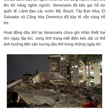
lên tới hàng nghìn người. Venezuela đã kêu gọi hỗ trợ
quốc tế. Lãnh đạo các nước Mỹ, Brazil, Tây Ban Nha, El
Salvador và Cộng hòa Dominica đã bày tỏ sẵn sàng hỗ
trợ.
Hoạt động dầu khí tại Venezuela chưa ghi nhận thiệt hại
lớn ngay lập tức, song tình trạng mất điện kéo dài có thể
ảnh hưởng đến sản lượng dầu thô trong những ngày tới.
Thế giới
Multimedia
Quan sát
Video
Cuộc sống đó đây
Ảnh
Hồ sơ
E-Magazine
Infographic