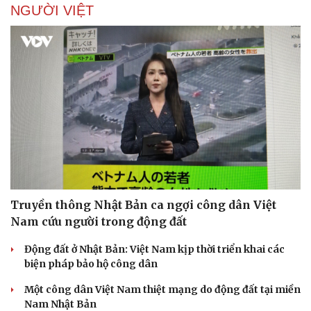
NGƯỜI VIỆT
Sức khỏe
Đời sống
Dinh dưỡng - món ngon
Nhà đẹp
Cây thuốc
Blog
Sản phụ khoa
Tình yêu - Gia đình
Nhi khoa
Nam khoa
Làm đẹp - giảm cân
Truyền thông Nhật Bản ca ngợi công dân Việt
Phòng mạch online
Nam cứu người trong động đất
Ăn sạch sống khỏe
Động đất ở Nhật Bản: Việt Nam kịp thời triển khai các
biện pháp bảo hộ công dân
Một công dân Việt Nam thiệt mạng do động đất tại miền
Nam Nhật Bản