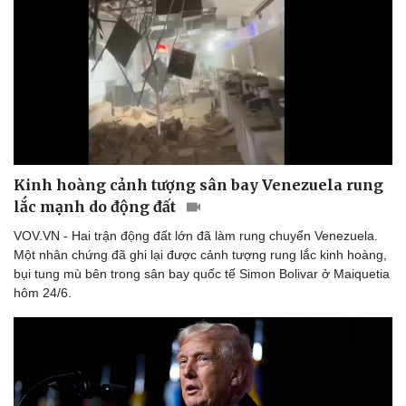
Thể thao
Ô tô - Xe máy
Bóng đá
Ô tô
Lịch thi đấu bóng đá
Xe máy
Thế giới thể thao
Tư vấn
eSports
Hậu trường
Kinh hoàng cảnh tượng sân bay Venezuela rung
lắc mạnh do động đất
VOV.VN - Hai trận động đất lớn đã làm rung chuyển Venezuela.
Một nhân chứng đã ghi lại được cảnh tượng rung lắc kinh hoàng,
bụi tung mù bên trong sân bay quốc tế Simon Bolivar ở Maiquetia
hôm 24/6.