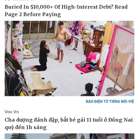
Vụ án
Vũ khí
Tin nóng
Việt Nam
Tư vấn luật
Phân tích