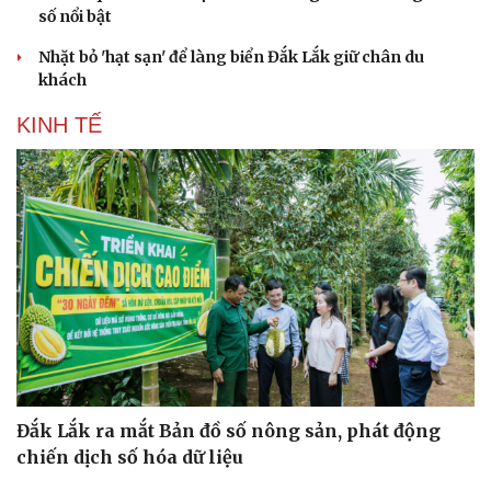
số nổi bật
Nhặt bỏ 'hạt sạn' để làng biển Đắk Lắk giữ chân du
khách
KINH TẾ
Du lịch
Podcast
Tư vấn
Câu chuyện thời sự
Đắk Lắk ra mắt Bản đồ số nông sản, phát động
Săn Tour
Đọc truyện đêm khuya
chiến dịch số hóa dữ liệu
check-in
Cửa sổ tình yêu
Kể chuyện cho bé