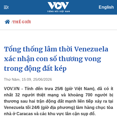
English
THẾ GIỚI
/
Tổng thống lâm thời Venezuela
Chính trị
Xã hội
Đảng
Tin 24h
xác nhận con số thương vong
Tổ chức nhân sự
Dự báo thời tiết
trong động đất kép
Quốc hội
Giáo dục
Nhận diện sự thật
Dấu ấn VOV
Việc làm
Thứ Năm, 15:09, 25/06/2026
Biển đảo
VOV.VN - Tính đến trưa 25/6 (giờ Việt Nam), đã có ít
nhất 32 người thiệt mạng và khoảng 700 người bị
thương sau hai trận động đất mạnh liên tiếp xảy ra tại
Venezuela tối 24/6 (giờ địa phương) làm hàng chục tòa
nhà ở Caracas và các khu vực lân cận sụp đổ.