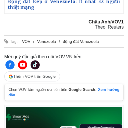
Động đất kép ở Venezuela: Ít nhất 32 người
thiệt mạng
Châu Anh/VOV1
Theo: Reuters
Tag:
VOV
Venezuela
động đất Venezuela
Mời quý độc giả theo dõi VOV.VN trên
Thêm VOV trên Google
Chọn VOV làm nguồn ưu tiên trên
Google Search
.
Xem hướng
dẫn.