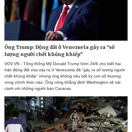
Ông Trump: Động đất ở Venezuela gây ra “số
lượng người chết khủng khiếp”
VOV.VN - Tổng thống Mỹ Donald Trump hôm 24/6 cho biết hai
trận động đất vừa xảy ra ở Venezuela đã “gây ra số lượng người
chết khủng khiếp” nhưng ông không nêu bất kỳ con số thương
vong chính thức nào. Ông cũng khẳng định Washington sẽ sát
cánh với những người bạn Caracas.