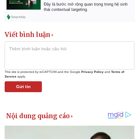
Đây là bước mở rộng quan trọng trong hệ sinh
thái contextual targeting.
Viết bình luận
This site is protected by reCAPTCHA and the Google
Privacy Policy
and
Terms of
Service
apply.
Gửi tin
Kinh tế
Thị trường
Bất động sản
Giá vàng
Khởi nghiệp
Tiêu dùng
Tỷ giá
Chứng khoán