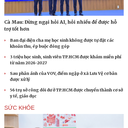
Cà Mau: Đừng ngại hỏi AI, hỏi nhiều để được hỗ
trợ tốt hơn
Ban đại diện cha mẹ học sinh không được tự đặt các
khoản thu, ép buộc đóng góp
3 triệu học sinh, sinh viên TP.HCM được khám miễn phí
từ năm 2026-2027
Sau phản ánh của VOV, điểm ngập ở xã Lưu Vệ cơ bản
được xử lý
56 trụ sở công dôi dư ở TP.HCM được chuyển thành cơ sở
y tế, giáo dục
SỨC KHỎE