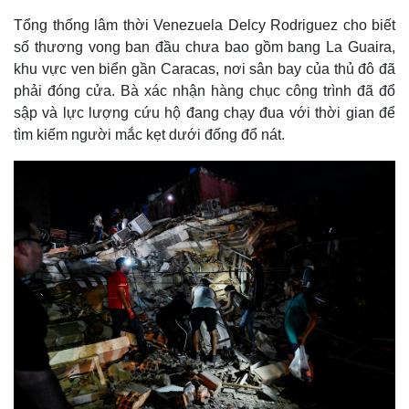
Tổng thống lâm thời Venezuela Delcy Rodriguez cho biết
số thương vong ban đầu chưa bao gồm bang La Guaira,
khu vực ven biển gần Caracas, nơi sân bay của thủ đô đã
phải đóng cửa. Bà xác nhận hàng chục công trình đã đổ
sập và lực lượng cứu hộ đang chạy đua với thời gian để
tìm kiếm người mắc kẹt dưới đống đổ nát.