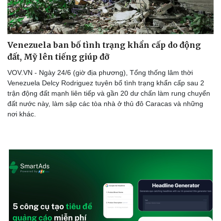
Venezuela ban bố tình trạng khẩn cấp do động
Doanh nghiệp
Công nghệ
đất, Mỹ lên tiếng giúp đỡ
Thông tin doanh nghiệp
Sành điệu
Doanh nghiệp 24h
Tin Công nghệ
VOV.VN - Ngày 24/6 (giờ địa phương), Tổng thống lâm thời
Doanh nhân
Trải nghiệm
Venezuela Delcy Rodriguez tuyên bố tình trạng khẩn cấp sau 2
Vì cộng đồng
Chuyển đổi số
trận động đất mạnh liên tiếp và gần 20 dư chấn làm rung chuyển
đất nước này, làm sập các tòa nhà ở thủ đô Caracas và những
nơi khác.