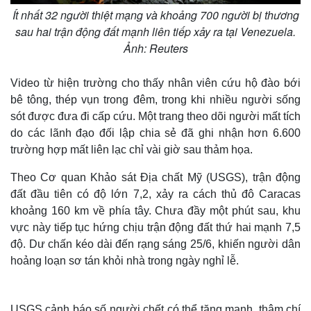
Ít nhất 32 người thiệt mạng và khoảng 700 người bị thương
sau hai trận động đất mạnh liên tiếp xảy ra tại Venezuela.
Ảnh: Reuters
Video từ hiện trường cho thấy nhân viên cứu hộ đào bới
bê tông, thép vụn trong đêm, trong khi nhiều người sống
sót được đưa đi cấp cứu. Một trang theo dõi người mất tích
do các lãnh đạo đối lập chia sẻ đã ghi nhận hơn 6.600
trường hợp mất liên lạc chỉ vài giờ sau thảm họa.
Theo Cơ quan Khảo sát Địa chất Mỹ (USGS), trận động
đất đầu tiên có độ lớn 7,2, xảy ra cách thủ đô Caracas
khoảng 160 km về phía tây. Chưa đầy một phút sau, khu
vực này tiếp tục hứng chịu trận động đất thứ hai mạnh 7,5
độ. Dư chấn kéo dài đến rạng sáng 25/6, khiến người dân
hoảng loạn sơ tán khỏi nhà trong ngày nghỉ lễ.
USGS cảnh báo số người chết có thể tăng mạnh, thậm chí