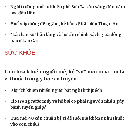
Nối đà tăng trưởng, du lịch Vĩnh Long hấp dẫn
khách quốc tế
Công nghiệp giải trí "chắp cánh" cho điểm đến du lịch
Gia Lai
Hội chợ Du lịch quốc tế TP.HCM 2026 có quy mô lớn nhất
từ trước đến nay
Bảo tàng Tưởng niệm Hòa bình tại Nhật Bản đón lượng
khách kỷ lục
Du lịch biển Việt Nam: Muốn bứt phá phải vượt khỏi lợi
thế tự nhiên
KINH TẾ
Nhân sự, máy móc nằm chờ mặt bằng ở cao tốc