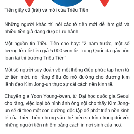
Tiền giấy cũ (trái) và mới của Triều Tiên
Những người khác thì nói các tờ tiền mới dễ làm giả và
nhiều tiền giả đang được lưu hành.
Một nguồn tin Triều Tiên cho hay: "2 năm trước, một số
lượng lớn tờ tiền giả 5.000 won từ Trung Quốc đã gây hỗn
loạn tại thị trường Triều Tiên".
Một số người suy đoán về một thông điệp phức tạp hơn từ
tờ tiền mới, nói rằng điều đó mở đường cho đương kim
lãnh đạo Kim Jong-un thực sự cải cách nền kinh tế.
Thế giới
Multimedia
Quan sát
Video
Chuyên gia Yoon Young-kwan, từ Đại học quốc gia Seoul
Cuộc sống đó đây
Ảnh
cho rằng, việc loại bỏ hình ảnh ông nội cho thấy Kim Jong-
Hồ sơ
E-Magazine
un sẽ đi theo một con đường độc lập để phát triển nền kinh
Infographic
tế của Triều Tiên nhưng vẫn thể hiện sự kính trọng đối với
những người tiền nhiệm bằng cách in nơi sinh của họ./.