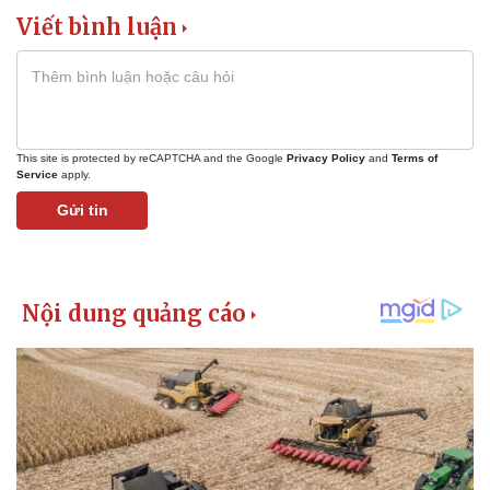
Viết bình luận
This site is protected by reCAPTCHA and the Google
Privacy Policy
and
Terms of
Service
apply.
Gửi tin
Kinh tế
Thị trường
Bất động sản
Giá vàng
Khởi nghiệp
Tiêu dùng
Tỷ giá
Chứng khoán