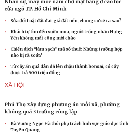
sau mỗi lần cãi nhau
Hạt giống tâm hồn
Hoa sữa
VĂN HÓA
Cần một hệ sinh thái trách nhiệm để ngăn âm
nhạc lệch chuẩn
Khi bảo tàng đưa hiện vật bước ra khỏi tủ kính trò
chuyện cùng công chúng
Ấn tượng khai mạc Festival võ thuật quốc tế Hà Nội năm
2026
Khai mạc Liên hoan Lân Sư Rồng quốc tế và Lễ hội
đường phố Quy Nhơn - Gia Lai
Khai mạc Lễ hội Việt Nam - Hàn Quốc TP Đà Nẵng năm
2026
DU LỊCH