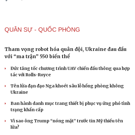
Các chỉ số quảng cáo trong trình quản lý của
SmartAds
Thông qua các chỉ số này, thương hiệu đánh giá mức độ hiển thị,
tương tác, hiệu quả chi phí.
| SmartAds
QUÂN SỰ - QUỐC PHÒNG