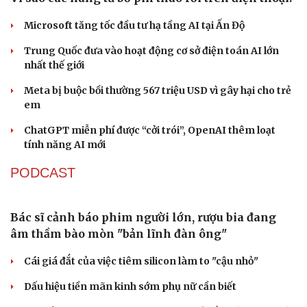
NGƯỜI VIỆT
Truyền thông Nhật Bản ca ngợi công dân Việt
Nam cứu người trong động đất
Động đất ở Nhật Bản: Việt Nam kịp thời triển khai các
biện pháp bảo hộ công dân
Một công dân Việt Nam thiệt mạng do động đất tại miền
Nam Nhật Bản