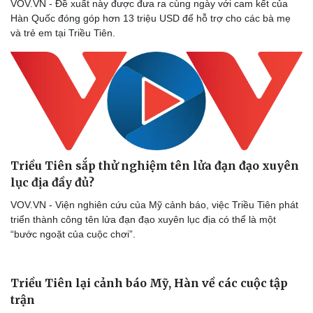
VOV.VN - Đề xuất này được đưa ra cùng ngày với cam kết của
Hàn Quốc đóng góp hơn 13 triệu USD để hỗ trợ cho các bà mẹ
và trẻ em tại Triều Tiên.
Sức khỏe
Đời sống
Dinh dưỡng - món ngon
Nhà đẹp
Cây thuốc
Blog
Sản phụ khoa
Tình yêu - Gia đình
Triều Tiên sắp thử nghiệm tên lửa đạn đạo xuyên
Nhi khoa
lục địa đầy đủ?
Nam khoa
Làm đẹp - giảm cân
VOV.VN - Viện nghiên cứu của Mỹ cảnh báo, việc Triều Tiên phát
Phòng mạch online
triển thành công tên lửa đạn đạo xuyên lục địa có thể là một
Ăn sạch sống khỏe
“bước ngoặt của cuộc chơi”.
Triều Tiên lại cảnh báo Mỹ, Hàn về các cuộc tập
trận