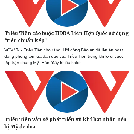
Thể thao
Ô tô - Xe máy
Bóng đá
Ô tô
Lịch thi đấu bóng đá
Xe máy
Thế giới thể thao
Tư vấn
eSports
Triều Tiên cáo buộc HĐBA Liên Hợp Quốc sử dụng
Hậu trường
“tiêu chuẩn kép”
VOV.VN - Triều Tiên cho rằng, Hội đồng Bảo an đã lên án hoạt
động phóng tên lửa đạn đạo của Triều Tiên trong khi lờ đi cuộc
tập trận chung Mỹ- Hàn “đầy khiêu khích”.
Triều Tiên vẫn sẽ phát triển vũ khí hạt nhân nếu
bị Mỹ đe dọa