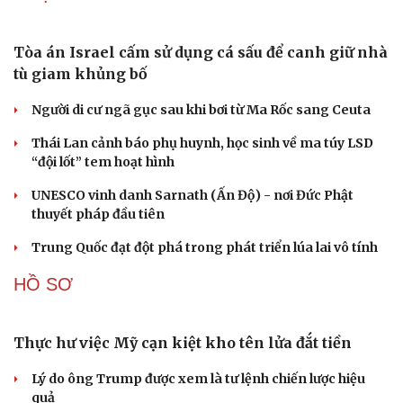
học đầu tiên
Huế xây dựng đê ngầm, kè bảo vệ bãi biển Thuận An
“Lá chắn số” bản làng và hơi ấm chính sách giữa dông
bão ở Lào Cai
SỨC KHỎE
Loài hoa khiến người mê, kẻ “sợ” mỗi mùa thu là
vị thuốc trong y học cổ truyền
9 lợi ích khiến nhiều người bất ngờ từ thịt ếch
Clo trong nước máy và hồ bơi có phải nguyên nhân gây
bệnh tuyến giáp?
Qua tuổi 40 cần chuẩn bị gì để tuổi già không phụ thuộc
vào con cháu?
Vị thuốc quý cực sẵn, bổ dưỡng chẳng kém nhân sâm, tổ