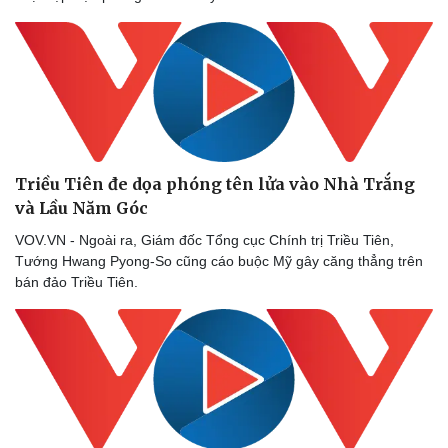
Doanh nghiệp
Công nghệ
Thông tin doanh nghiệp
Sành điệu
Doanh nghiệp 24h
Tin Công nghệ
Doanh nhân
Trải nghiệm
Triều Tiên đe dọa phóng tên lửa vào Nhà Trắng
Vì cộng đồng
Chuyển đổi số
và Lầu Năm Góc
VOV.VN - Ngoài ra, Giám đốc Tổng cục Chính trị Triều Tiên,
Tướng Hwang Pyong-So cũng cáo buộc Mỹ gây căng thẳng trên
bán đảo Triều Tiên.