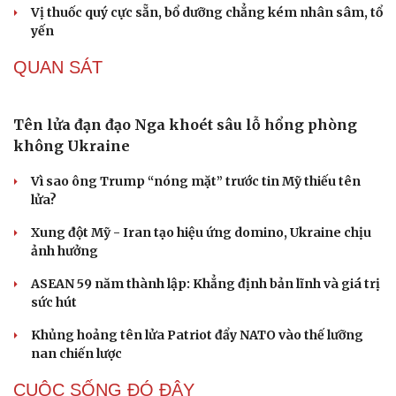
cửa ngõ TP. Hồ Chí Minh
Sửa đổi Luật đất đai, giá đất nền, chung cư sẽ ra sao?
Khách tự tìm đến vườn mua, người trồng nhãn Hưng
Yên không mất công mời chào
Chiến dịch “làm sạch” mã số thuế: Những trường hợp
nào bị rà soát?
Từ cây ăn quả dân dã lên chậu thành bonsai, có cây
được trả 500 triệu đồng
XÃ HỘI
Phú Thọ xây dựng phương án mỗi xã, phường
không quá 3 trường công lập
Bà Vương Ngọc Hà thôi phụ trách lĩnh vực giáo dục tỉnh
Tuyên Quang
Cải chính
Ngôi trường mới nơi biên giới Sơn La sẵn sàng đón năm