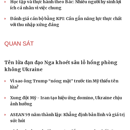
Tòa án Israel cấm sử dụng cá sấu để canh giữ nhà
tù giam khủng bố
Người di cư ngã gục sau khi bơi từ Ma Rốc sang Ceuta
Thái Lan cảnh báo phụ huynh, học sinh về ma túy LSD
“đội lốt” tem hoạt hình
UNESCO vinh danh Sarnath (Ấn Độ) - nơi Đức Phật
thuyết pháp đầu tiên
Trung Quốc đạt đột phá trong phát triển lúa lai vô tính
HỒ SƠ
Thực hư việc Mỹ cạn kiệt kho tên lửa đắt tiền
Lý do ông Trump được xem là tư lệnh chiến lược hiệu
quả