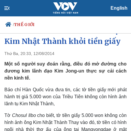
English
THẾ GIỚI
/
Triều Tiên bỏ hình ảnh lãnh tụ
Kim Nhật Thành khỏi tiền giấy
Thứ Ba, 20:33, 12/08/2014
Chính trị
Xã hội
Đảng
Tin 24h
Một số người suy đoán rằng, điều đó mở đường cho
Tổ chức nhân sự
Dự báo thời tiết
đương kim lãnh đạo Kim Jong-un thực sự cải cách
Quốc hội
Giáo dục
nền kinh tế.
Nhận diện sự thật
Dấu ấn VOV
Việc làm
Báo chí Hàn Quốc vừa đưa tin, các tờ tiền giấy mới phát
Biển đảo
hành trị giá 5.000 won của Triều Tiên không còn hình ảnh
lãnh tụ Kim Nhật Thành,
Tờ
Chosul Ilbo
cho biết, tờ tiền giấy 5.000 won không còn
hình ảnh ông Kim Nhật Thành Thay vào đó, tờ tiền có hình
ngôi nhà thời thơ ấu của ông tại Mangyongdae ở mặt