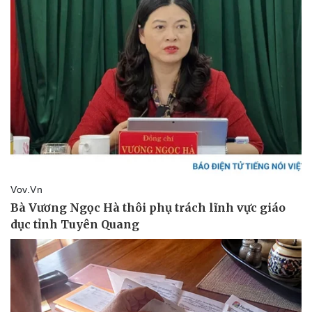
Vụ án
Vũ khí
Tin nóng
Việt Nam
Tư vấn luật
Phân tích