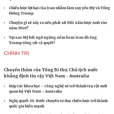
yến
QUAN SÁT
Tên lửa đạn đạo Nga khoét sâu lỗ hổng phòng
không Ukraine
Vì sao ông Trump “nóng mặt” trước tin Mỹ thiếu tên
lửa?
Xung đột Mỹ - Iran tạo hiệu ứng domino, Ukraine chịu
ảnh hưởng
ASEAN 59 năm thành lập: Khẳng định bản lĩnh và giá trị
sức hút
Khủng hoảng tên lửa Patriot đẩy NATO vào thế lưỡng
nan chiến lược
CUỘC SỐNG ĐÓ ĐÂY