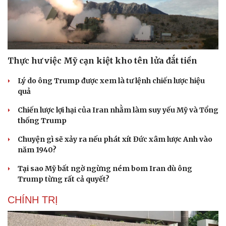
Thực hư việc Mỹ cạn kiệt kho tên lửa đắt tiền
Lý do ông Trump được xem là tư lệnh chiến lược hiệu
quả
Chiến lược lợi hại của Iran nhằm làm suy yếu Mỹ và Tổng
thống Trump
Chuyện gì sẽ xảy ra nếu phát xít Đức xâm lược Anh vào
năm 1940?
Tại sao Mỹ bất ngờ ngừng ném bom Iran dù ông
Trump từng rất cả quyết?
CHÍNH TRỊ