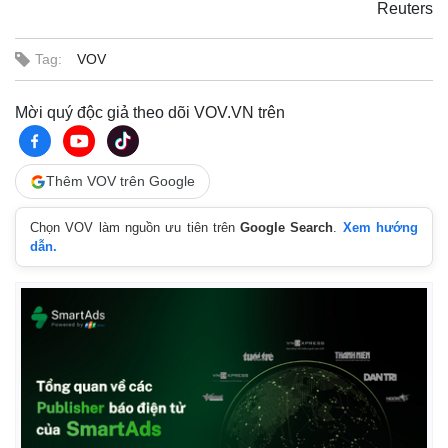
Reuters
Tag:
VOV
Mời quý độc giả theo dõi VOV.VN trên
Thêm VOV trên Google
Chọn VOV làm nguồn ưu tiên trên
Google Search
.
Xem hướng
dẫn.
Thế giới
Multimedia
Quan sát
Video
Cuộc sống đó đây
Ảnh
Hồ sơ
E-Magazine
Infographic