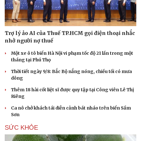
Trợ lý ảo AI của Thuế TP.HCM gọi điện thoại nhắc
nhở người nợ thuế
Một xe ô tô biển Hà Nội vi phạm tốc độ 21 lần trong một
tháng tại Phú Thọ
Thời tiết ngày 9/8: Bắc Bộ nắng nóng, chiều tối có mưa
dông
Thêm 18 hài cốt liệt sĩ được quy tập tại Công viên Lê Thị
Riêng
Ca nô chở khách tái diễn cảnh bát nháo trên biển Sầm
Sơn
SỨC KHỎE