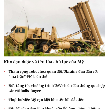
Kho đạn dược và tên lửa chủ lực của Mỹ
Tham vọng robot hóa quân đội, Ukraine đau đầu với
“ma trận” 550 biến thể
Đức tăng tốc chương trình UAV chiến đấu thông qua hợp
tác với Rolls-Royce
Doanh nghiệp
Công nghệ
Thông tin doanh nghiệp
Sành điệu
Thực hư việc Mỹ cạn kiệt kho tên lửa đắt tiền
Doanh nghiệp 24h
Tin Công nghệ
Tên lửa đạn đạo Nga khoét sâu lỗ hổng phòng không
Doanh nhân
Trải nghiệm