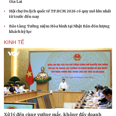
Gia Lai
Hội chợ Du lịch quốc tế TP.HCM 2026 có quy mô lớn nhất
từ trước đến nay
Văn hóa
Giải trí
Sân khấu - Điện ảnh
Nghệ sĩ
Bảo tàng Tưởng niệm Hòa bình tại Nhật Bản đón lượng
Văn học
Thời trang
khách kỷ lục
Âm nhạc
Sao Việt
Di sản
KINH TẾ
Xử lý đến cùng vướng mắc, không đẩy doanh