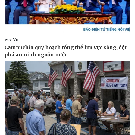
Kinh tế
Thị trường
Bất động sản
Giá vàng
Khởi nghiệp
Tiêu dùng
Tỷ giá
Chứng khoán
Giá cà phê