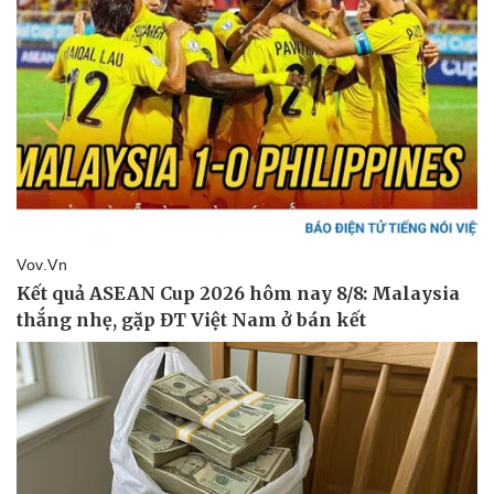
Pháp luật
Quân sự - Quốc phòng
Vụ án
Vũ khí
Tin nóng
Việt Nam
Tư vấn luật
Phân tích