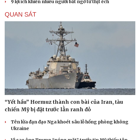
9 lợi ích khiến nhiều người bất ngờ từ thịt ếch
QUAN SÁT
“Yết hầu” Hormuz thành con bài của Iran, tàu
chiến Mỹ bị đặt trước lằn ranh đỏ
Tên lửa đạn đạo Nga khoét sâu lỗ hổng phòng không
Ukraine
Vì sao ông Trump “nóng mặt” trước tin Mỹ thiếu tên