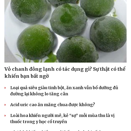
Du lịch
Podcast
Tư vấn
Câu chuyện thời sự
Săn Tour
Đọc truyện đêm khuya
check-in
Cửa sổ tình yêu
Kể chuyện cho bé
Hạt giống tâm hồn
Vỏ chanh đông lạnh có tác dụng gì? Sự thật có thể
khiến bạn bất ngờ
Loại quả siêu giàu tinh bột, ăn xanh vẫn bổ dưỡng đủ
đường lại không lo tăng cân
Acid uric cao ăn măng chua được không?
Loài hoa khiến người mê, kẻ “sợ” mỗi mùa thu là vị
thuốc trong y học cổ truyền