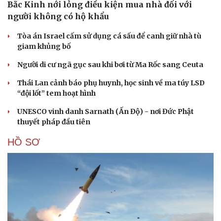
Bắc Kinh nới lỏng điều kiện mua nhà đối với
người không có hộ khẩu
Tòa án Israel cấm sử dụng cá sấu để canh giữ nhà tù
giam khủng bố
Người di cư ngã gục sau khi bơi từ Ma Rốc sang Ceuta
Cải chính
Thái Lan cảnh báo phụ huynh, học sinh về ma túy LSD
“đội lốt” tem hoạt hình
UNESCO vinh danh Sarnath (Ấn Độ) - nơi Đức Phật
thuyết pháp đầu tiên
HỒ SƠ