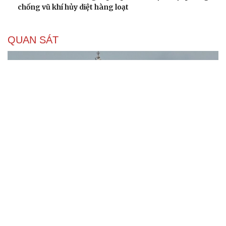
chống vũ khí hủy diệt hàng loạt
QUAN SÁT
“Yết hầu” Hormuz thành con bài của Iran, tàu
chiến Mỹ bị đặt trước lằn ranh đỏ
Tên lửa đạn đạo Nga khoét sâu lỗ hổng phòng không
Ukraine