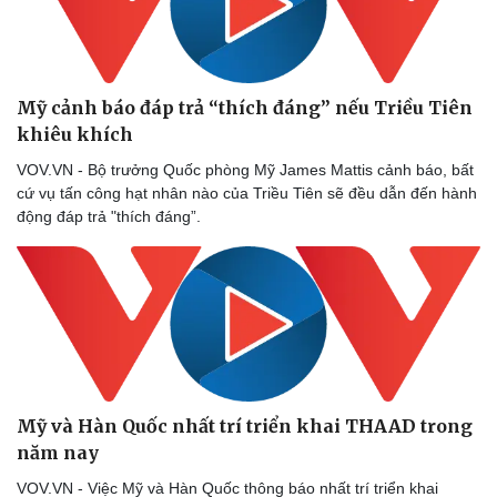
Mỹ cảnh báo đáp trả “thích đáng” nếu Triều Tiên
khiêu khích
VOV.VN - Bộ trưởng Quốc phòng Mỹ James Mattis cảnh báo, bất
cứ vụ tấn công hạt nhân nào của Triều Tiên sẽ đều dẫn đến hành
động đáp trả "thích đáng”.
Thể thao
Ô tô - Xe máy
Bóng đá
Ô tô
Lịch thi đấu bóng đá
Xe máy
Mỹ và Hàn Quốc nhất trí triển khai THAAD trong
Thế giới thể thao
Tư vấn
năm nay
eSports
VOV.VN - Việc Mỹ và Hàn Quốc thông báo nhất trí triển khai
Hậu trường