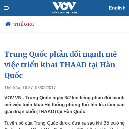
English
THẾ GIỚI
/
Trung Quốc phản đối mạnh mẽ
Chính trị
Xã hội
Đảng
Tin 24h
việc triển khai THAAD tại Hàn
Tổ chức nhân sự
Dự báo thời tiết
Quốc
Quốc hội
Giáo dục
Nhận diện sự thật
Dấu ấn VOV
Việc làm
Thứ Sáu, 16:37, 03/02/2017
Biển đảo
VOV.VN - Trung Quốc ngày 3/2 lên tiếng phản đối mạnh
mẽ việc triển khai Hệ thống phòng thủ tên lửa tầm cao
giai đoạn cuối (THAAD) tại Hàn Quốc.
Tuyên bố của Trung Quốc được đưa ra sau khi Bộ trưởng