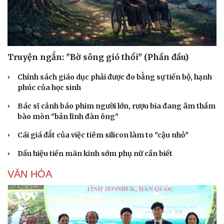
Cây thuốc
Blog
Sản phụ khoa
Tình yêu - Gia đình
Nhi khoa
Nam khoa
Làm đẹp - giảm cân
Phòng mạch online
Truyện ngắn: "Bờ sông gió thổi" (Phần đầu)
Ăn sạch sống khỏe
Chính sách giáo dục phải được đo bằng sự tiến bộ, hạnh
phúc của học sinh
Bác sĩ cảnh báo phim người lớn, rượu bia đang âm thầm
bào mòn "bản lĩnh đàn ông"
Cái giá đắt của việc tiêm silicon làm to "cậu nhỏ"
Dấu hiệu tiền mãn kinh sớm phụ nữ cần biết
VĂN HÓA