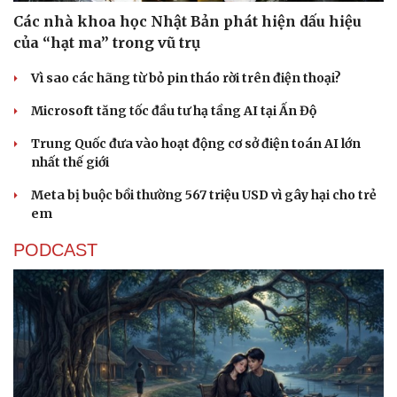
Các nhà khoa học Nhật Bản phát hiện dấu hiệu
của “hạt ma” trong vũ trụ
Vì sao các hãng từ bỏ pin tháo rời trên điện thoại?
Microsoft tăng tốc đầu tư hạ tầng AI tại Ấn Độ
Trung Quốc đưa vào hoạt động cơ sở điện toán AI lớn
nhất thế giới
Meta bị buộc bồi thường 567 triệu USD vì gây hại cho trẻ
em
PODCAST
Sức khỏe
Đời sống
Dinh dưỡng - món ngon
Nhà đẹp