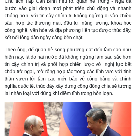
Chủ tịch Tập Cận Bình nêu rõ, quan hệ Trung - Nga đã
bước vào giai đoạn mới phát triển chủ động và nhanh
chóng hơn, với tin cậy chính trị không ngừng đi vào chiều
sâu, hợp tác thương mại, đầu tư, năng lượng, khoa học
công nghệ, văn hóa và địa phương liên tục được thúc đẩy,
kết nối lòng dân ngày càng bền chặt.
Theo ông, để quan hệ song phương đạt đến tầm cao như
hiện nay, là do hai nước đã không ngừng làm sâu sắc hơn
tin cậy chính trị và phối hợp chiến lược với nghị lực bất
chấp trở ngại, mở rộng hợp tác trong các lĩnh vực với tinh
thần vươn tới tầm cao mới, bảo vệ công bằng và chính
nghĩa quốc tế, thúc đẩy xây dựng cộng đồng chia sẻ tương
lai nhân loại với dũng khí điềm tĩnh trong hỗn loạn.