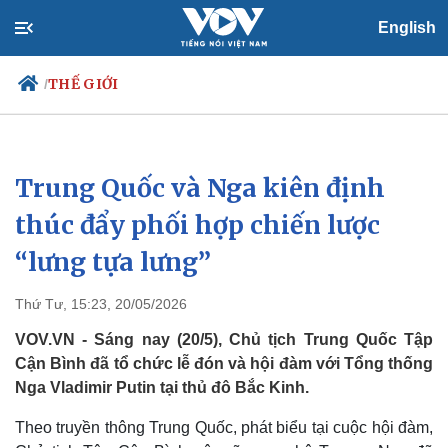
English
THẾ GIỚI
/
Trung Quốc và Nga kiên định
Chính trị
Xã hội
Đảng
Tin 24h
thúc đẩy phối hợp chiến lược
Tổ chức nhân sự
Dự báo thời tiết
“lưng tựa lưng”
Quốc hội
Giáo dục
Nhận diện sự thật
Dấu ấn VOV
Việc làm
Thứ Tư, 15:23, 20/05/2026
Biển đảo
VOV.VN - Sáng nay (20/5), Chủ tịch Trung Quốc Tập
Cận Bình đã tổ chức lễ đón và hội đàm với Tổng thống
Nga Vladimir Putin tại thủ đô Bắc Kinh.
Theo truyền thông Trung Quốc, phát biểu tại cuộc hội đàm,