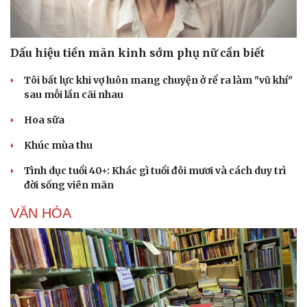
Dấu hiệu tiền mãn kinh sớm phụ nữ cần biết
Tôi bất lực khi vợ luôn mang chuyện ở rể ra làm "vũ khí"
sau mỗi lần cãi nhau
Hoa sữa
Khúc mùa thu
Tình dục tuổi 40+: Khác gì tuổi đôi mươi và cách duy trì
đời sống viên mãn
VĂN HÓA