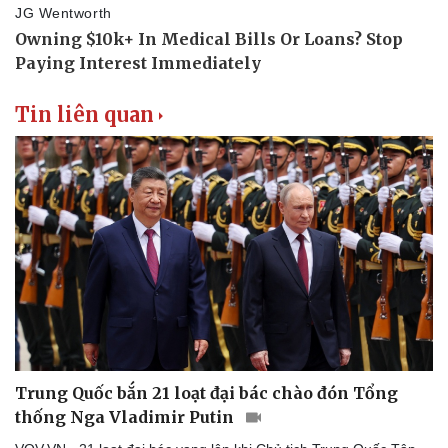
Thể thao
Ô tô - Xe máy
Bóng đá
Ô tô
Lịch thi đấu bóng đá
Xe máy
Thế giới thể thao
Tư vấn
eSports
Tin liên quan
Hậu trường
Trung Quốc bắn 21 loạt đại bác chào đón Tổng
thống Nga Vladimir Putin