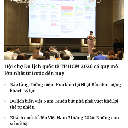
Hội chợ Du lịch quốc tế TP.HCM 2026 có quy mô
lớn nhất từ trước đến nay
Bảo tàng Tưởng niệm Hòa bình tại Nhật Bản đón lượng
khách kỷ lục
Du lịch biển Việt Nam: Muốn bứt phá phải vượt khỏi lợi
Du lịch
Podcast
thế tự nhiên
Tư vấn
Câu chuyện thời sự
Săn Tour
Đọc truyện đêm khuya
Khách quốc tế đến Việt Nam 7 tháng 2026: Những con
check-in
Cửa sổ tình yêu
số nổi bật
Kể chuyện cho bé