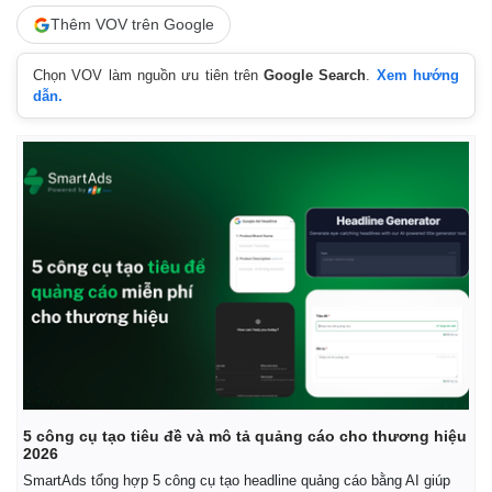
Thêm VOV trên Google
Chọn VOV làm nguồn ưu tiên trên
Google Search
.
Xem hướng
dẫn.
Kinh tế
Thị trường
Bất động sản
Giá vàng
Khởi nghiệp
Tiêu dùng
5 công cụ tạo tiêu đề và mô tả quảng cáo cho thương hiệu
2026
Tỷ giá
Chứng khoán
SmartAds tổng hợp 5 công cụ tạo headline quảng cáo bằng AI giúp