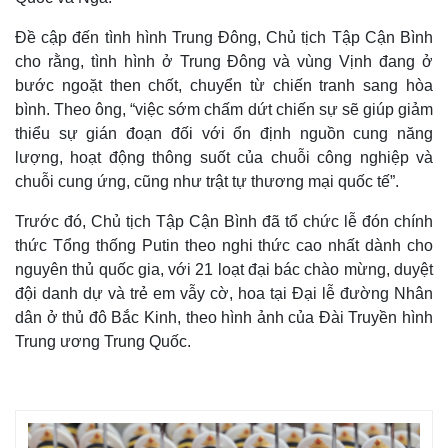
Đề cập đến tình hình Trung Đông, Chủ tịch Tập Cận Bình
cho rằng, tình hình ở Trung Đông và vùng Vịnh đang ở
bước ngoặt then chốt, chuyển từ chiến tranh sang hòa
bình. Theo ông, “việc sớm chấm dứt chiến sự sẽ giúp giảm
thiểu sự gián đoạn đối với ổn định nguồn cung năng
lượng, hoạt động thông suốt của chuỗi công nghiệp và
chuỗi cung ứng, cũng như trật tự thương mại quốc tế”.
Trước đó, Chủ tịch Tập Cận Bình đã tổ chức lễ đón chính
thức Tổng thống Putin theo nghi thức cao nhất dành cho
nguyên thủ quốc gia, với 21 loạt đại bác chào mừng, duyệt
đội danh dự và trẻ em vẫy cờ, hoa tại Đại lễ đường Nhân
dân ở thủ đô Bắc Kinh, theo hình ảnh của Đài Truyền hình
Trung ương Trung Quốc.