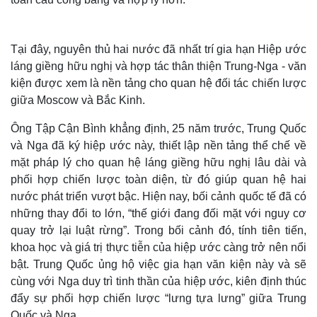
Tại đây, nguyên thủ hai nước đã nhất trí gia hạn Hiệp ước
láng giềng hữu nghị và hợp tác thân thiện Trung-Nga - văn
kiện được xem là nền tảng cho quan hệ đối tác chiến lược
giữa Moscow và Bắc Kinh.
Ông Tập Cận Bình khẳng định, 25 năm trước, Trung Quốc
và Nga đã ký hiệp ước này, thiết lập nền tảng thể chế về
mặt pháp lý cho quan hệ láng giềng hữu nghị lâu dài và
phối hợp chiến lược toàn diện, từ đó giúp quan hệ hai
nước phát triển vượt bậc. Hiện nay, bối cảnh quốc tế đã có
Thế giới
Multimedia
những thay đổi to lớn, “thế giới đang đối mặt với nguy cơ
Quan sát
Video
quay trở lại luật rừng”. Trong bối cảnh đó, tính tiên tiến,
Cuộc sống đó đây
Ảnh
khoa học và giá trị thực tiễn của hiệp ước càng trở nên nổi
Hồ sơ
E-Magazine
bật. Trung Quốc ủng hộ việc gia hạn văn kiện này và sẽ
Infographic
cùng với Nga duy trì tinh thần của hiệp ước, kiên định thúc
đẩy sự phối hợp chiến lược “lưng tựa lưng” giữa Trung
Quốc và Nga.