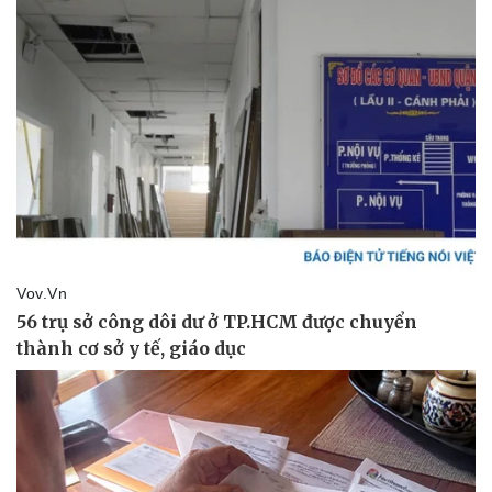
Vụ án
Vũ khí
Tin nóng
Việt Nam
Tư vấn luật
Phân tích