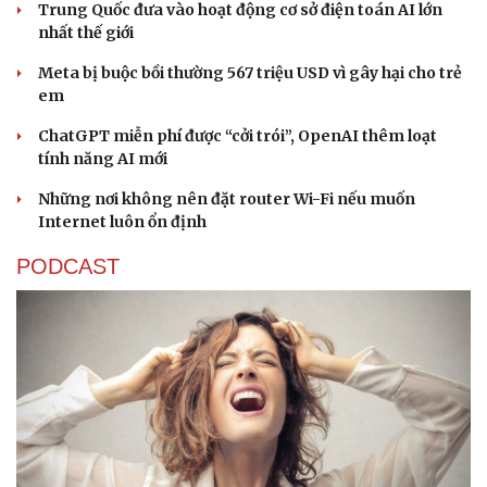
Trung Quốc đưa vào hoạt động cơ sở điện toán AI lớn
nhất thế giới
Meta bị buộc bồi thường 567 triệu USD vì gây hại cho trẻ
em
ChatGPT miễn phí được “cởi trói”, OpenAI thêm loạt
tính năng AI mới
Những nơi không nên đặt router Wi-Fi nếu muốn
Internet luôn ổn định
PODCAST
Văn hóa
Giải trí
Sân khấu - Điện ảnh
Nghệ sĩ
Văn học
Thời trang
Âm nhạc
Sao Việt
Di sản