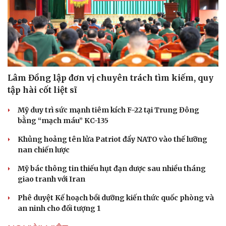
Lâm Đồng lập đơn vị chuyên trách tìm kiếm, quy
Sức khỏe
Đời sống
tập hài cốt liệt sĩ
Dinh dưỡng - món ngon
Nhà đẹp
Cây thuốc
Blog
Mỹ duy trì sức mạnh tiêm kích F-22 tại Trung Đông
Sản phụ khoa
Tình yêu - Gia đình
bằng “mạch máu” KC-135
Nhi khoa
Nam khoa
Khủng hoảng tên lửa Patriot đẩy NATO vào thế lưỡng
Làm đẹp - giảm cân
nan chiến lược
Phòng mạch online
Ăn sạch sống khỏe
Mỹ bác thông tin thiếu hụt đạn dược sau nhiều tháng
giao tranh với Iran
Phê duyệt Kế hoạch bồi dưỡng kiến thức quốc phòng và
an ninh cho đối tượng 1