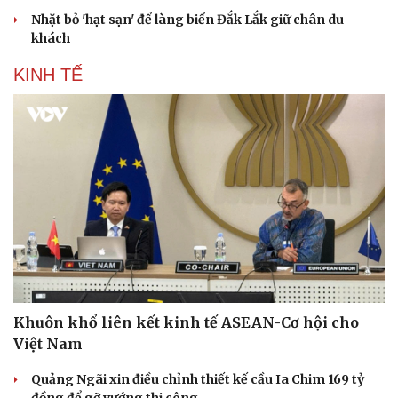
Hạt giống tâm hồn
Nhặt bỏ 'hạt sạn' để làng biển Đắk Lắk giữ chân du
khách
KINH TẾ
Khuôn khổ liên kết kinh tế ASEAN-Cơ hội cho
Việt Nam
Quảng Ngãi xin điều chỉnh thiết kế cầu Ia Chim 169 tỷ