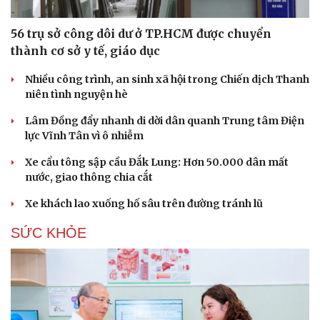
56 trụ sở công dôi dư ở TP.HCM được chuyển
thành cơ sở y tế, giáo dục
Nhiều công trình, an sinh xã hội trong Chiến dịch Thanh
niên tình nguyện hè
Lâm Đồng đẩy nhanh di dời dân quanh Trung tâm Điện
lực Vĩnh Tân vì ô nhiễm
Xe cẩu tông sập cầu Đắk Lung: Hơn 50.000 dân mất
nước, giao thông chia cắt
Xe khách lao xuống hố sâu trên đường tránh lũ
SỨC KHỎE
Cải chính