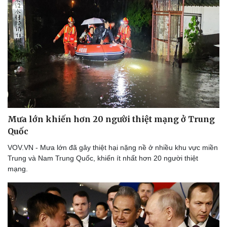
Doanh nghiệp
Công nghệ
Thông tin doanh nghiệp
Sành điệu
Doanh nghiệp 24h
Tin Công nghệ
Doanh nhân
Trải nghiệm
Vì cộng đồng
Chuyển đổi số
Mưa lớn khiến hơn 20 người thiệt mạng ở Trung
Quốc
VOV.VN - Mưa lớn đã gây thiệt hại nặng nề ở nhiều khu vực miền
Trung và Nam Trung Quốc, khiến ít nhất hơn 20 người thiệt
mạng.