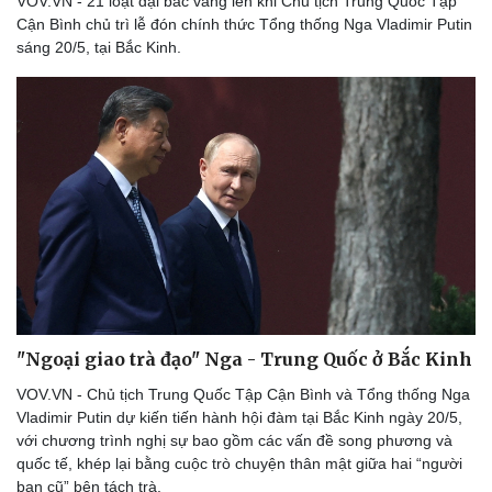
VOV.VN - 21 loạt đại bác vang lên khi Chủ tịch Trung Quốc Tập
Cận Bình chủ trì lễ đón chính thức Tổng thống Nga Vladimir Putin
sáng 20/5, tại Bắc Kinh.
"Ngoại giao trà đạo" Nga - Trung Quốc ở Bắc Kinh
VOV.VN - Chủ tịch Trung Quốc Tập Cận Bình và Tổng thống Nga
Vladimir Putin dự kiến tiến hành hội đàm tại Bắc Kinh ngày 20/5,
với chương trình nghị sự bao gồm các vấn đề song phương và
quốc tế, khép lại bằng cuộc trò chuyện thân mật giữa hai “người
bạn cũ” bên tách trà.