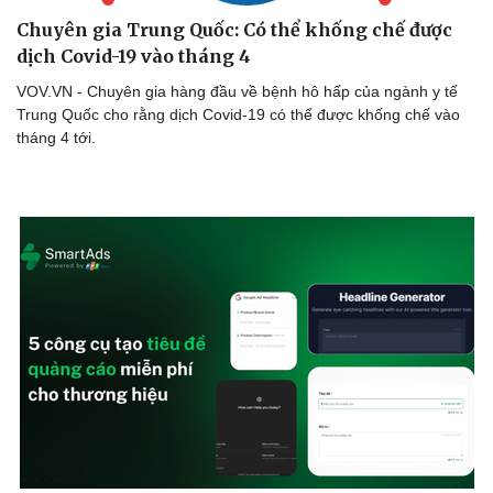
Thể thao
Ô tô - Xe máy
Chuyên gia Trung Quốc: Có thể khống chế được
Bóng đá
Ô tô
dịch Covid-19 vào tháng 4
Lịch thi đấu bóng đá
Xe máy
VOV.VN - Chuyên gia hàng đầu về bệnh hô hấp của ngành y tế
Thế giới thể thao
Tư vấn
Trung Quốc cho rằng dịch Covid-19 có thể được khống chế vào
eSports
tháng 4 tới.
Hậu trường