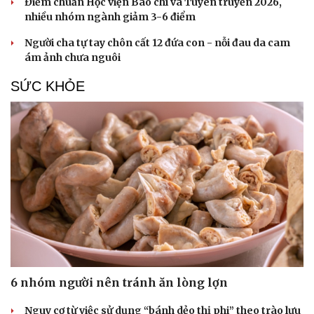
Điểm chuẩn Học viện Báo chí và Tuyên truyền 2026,
nhiều nhóm ngành giảm 3-6 điểm
Người cha tự tay chôn cất 12 đứa con - nỗi đau da cam
ám ảnh chưa nguôi
SỨC KHỎE
6 nhóm người nên tránh ăn lòng lợn
Nguy cơ từ việc sử dụng “bánh dẻo thị phi” theo trào lưu