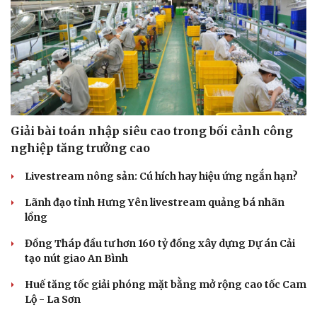
Giải bài toán nhập siêu cao trong bối cảnh công
nghiệp tăng trưởng cao
Livestream nông sản: Cú hích hay hiệu ứng ngắn hạn?
Lãnh đạo tỉnh Hưng Yên livestream quảng bá nhãn
Văn hóa
Giải trí
lồng
Sân khấu - Điện ảnh
Nghệ sĩ
Văn học
Thời trang
Đồng Tháp đầu tư hơn 160 tỷ đồng xây dựng Dự án Cải
Âm nhạc
Sao Việt
tạo nút giao An Bình
Di sản
Huế tăng tốc giải phóng mặt bằng mở rộng cao tốc Cam
Lộ - La Sơn