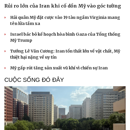
Hạt giống tâm hồn
Rủi ro lớn của Iran khi cố dồn Mỹ vào góc tường
Hải quân Mỹ đặt cược vào 19 tàu ngầm Virginia mang
tên lửa tầm xa
Israel bác bỏ kế hoạch hòa bình Gaza của Tổng thống
Mỹ Trump
Tướng Lê Văn Cương: Iran tổn thất lớn về vật chất, Mỹ
thiệt hại nặng về uy tín
Mỹ gấp rút tăng sản xuất vũ khí vì chiến sự Iran
CUỘC SỐNG ĐÓ ĐÂY