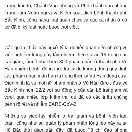
Trong khi đó, Chánh Văn phòng và Phó chánh văn phòng
Trung tâm Ngăn ngừa và Kiểm soát dịch bệnh thành phố
Bắc Kinh, cùng hàng loạt quan chức và các cá nhân ở cở
sở đã bị kỷ luật hoặc buộc thôi việc.
Các quan chức này bị xử lý là do liên quan đến những vụ
việc nghiêm trọng gây lây nhiễm chéo Covid-19 trong các
trại giam, làm ít nhất hơn 800 phạm nhân ở thành phố Vũ
Hán nhiễm bệnh, đồng thời trả tự do không đúng quy định
các phạm nhân mãn hạn tù trong thời kỳ Vũ Hán đóng cửa.
Điển hình là vụ một nữ phạm nhân ở Vũ Hán được đưa về
Bắc Kinh hôm 22/2 với sự đồng ý của cán bộ trại giam và
vượt qua nhiều lớp kiểm tra, dù đã có các triệu chứng
bệnh rõ rệt và nhiễm SARS-CoV-2.
Những vụ việc lây nhiễm ở trại giam và bệnh viện tâm
thần, cũng như sự quản lý phạm nhân lỏng lẻo xảy ra tại
Hồ Bắc thời gian gần đây, đã buộc Tổ chỉ đạo phòng