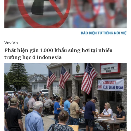
Vụ án
Vũ khí
Tin nóng
Việt Nam
Tư vấn luật
Phân tích