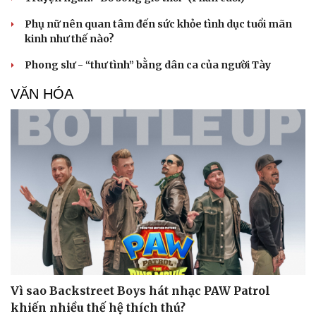
Phụ nữ nên quan tâm đến sức khỏe tình dục tuổi mãn
kinh như thế nào?
Phong slư - “thư tình” bằng dân ca của người Tày
VĂN HÓA
Sức khỏe
Đời sống
Dinh dưỡng - món ngon
Nhà đẹp
Cây thuốc
Blog
Sản phụ khoa
Tình yêu - Gia đình
Nhi khoa
Nam khoa
Làm đẹp - giảm cân
Phòng mạch online
Ăn sạch sống khỏe
Vì sao Backstreet Boys hát nhạc PAW Patrol
khiến nhiều thế hệ thích thú?