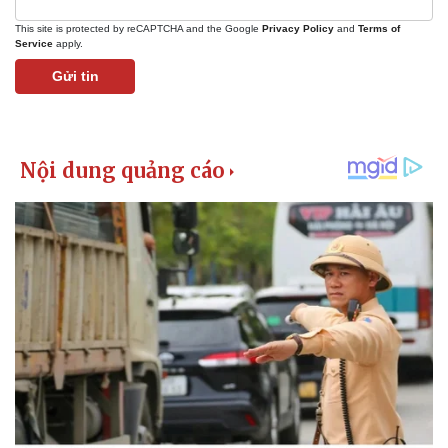
This site is protected by reCAPTCHA and the Google
Privacy Policy
and
Terms of
Service
apply.
Gửi tin
Kinh tế
Thị trường
Bất động sản
Giá vàng
Khởi nghiệp
Tiêu dùng
Tỷ giá
Chứng khoán