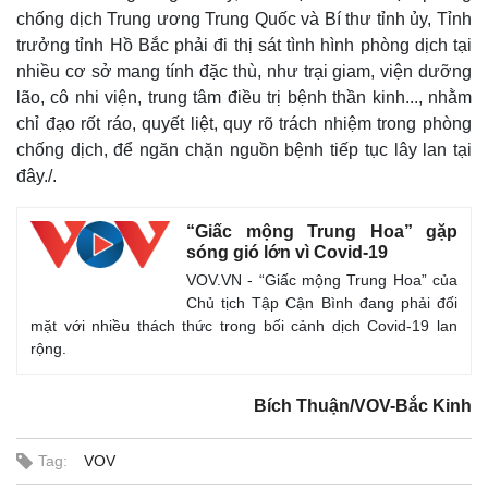
chống dịch Trung ương Trung Quốc và Bí thư tỉnh ủy, Tỉnh
trưởng tỉnh Hồ Bắc phải đi thị sát tình hình phòng dịch tại
nhiều cơ sở mang tính đặc thù, như trại giam, viện dưỡng
lão, cô nhi viện, trung tâm điều trị bệnh thần kinh..., nhằm
chỉ đạo rốt ráo, quyết liệt, quy rõ trách nhiệm trong phòng
chống dịch, để ngăn chặn nguồn bệnh tiếp tục lây lan tại
đây./.
“Giấc mộng Trung Hoa” gặp
sóng gió lớn vì Covid-19
VOV.VN - “Giấc mộng Trung Hoa” của
Chủ tịch Tập Cận Bình đang phải đối
Thế giới
Multimedia
mặt với nhiều thách thức trong bối cảnh dịch Covid-19 lan
Quan sát
Video
rộng.
Cuộc sống đó đây
Ảnh
Hồ sơ
E-Magazine
Bích Thuận/VOV-Bắc Kinh
Infographic
Tag:
VOV