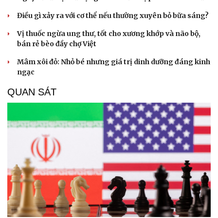
Điều gì xảy ra với cơ thể nếu thường xuyên bỏ bữa sáng?
Vị thuốc ngừa ung thư, tốt cho xương khớp và não bộ,
bán rẻ bèo đầy chợ Việt
Mâm xôi đỏ: Nhỏ bé nhưng giá trị dinh dưỡng đáng kinh
ngạc
QUAN SÁT
Du lịch
Podcast
Tư vấn
Câu chuyện thời sự
Săn Tour
Đọc truyện đêm khuya
check-in
Cửa sổ tình yêu
Kể chuyện cho bé