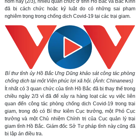
hôm nay (2/3), nhiều quan chức ở tỉnh Hồ Bắc và Bắc Kinh
đã bị cách chức hoặc kỷ luật do có những sai phạm
nghiêm trọng trong chống dịch Covid-19 tại các trại giam.
Bí thư tỉnh ủy Hồ Bắc Ưng Dũng khảo sát công tác phòng
chống dịch tại một Viện phúc lợi xã hội. (Ảnh: Chinanews)
Ít nhất có 3 quan chức của tỉnh Hồ Bắc đã bị thay thế trong
chiều ngày 2/3 vì đã để xảy ra hàng loạt các vụ việc liên
quan đến công tác phòng chống dịch Covid-19 trong trại
giam, trong đó có Bí thư kiêm Cục trưởng, một Phó Cục
trưởng và một Chủ nhiệm Chính trị của Cục quản lý trại
giam tỉnh Hồ Bắc. Giám đốc Sở Tư pháp tỉnh này cũng đã
bị lập án điều tra.