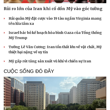
Rủi ro lớn của Iran khi cố dồn Mỹ vào góc tường
Hải quân Mỹ đặt cược vào 19 tàu ngầm Virginia mang
tên lửa tầm xa
Israel bác bỏ kế hoạch hòa bình Gaza của Tổng thống
Mỹ Trump
Tướng Lê Văn Cương: Iran tổn thất lớn về vật chất, Mỹ
thiệt hại nặng về uy tín
Mỹ gấp rút tăng sản xuất vũ khí vì chiến sự Iran
CUỘC SỐNG ĐÓ ĐÂY