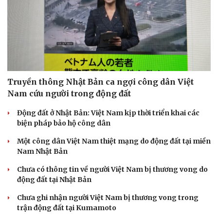
Doanh nghiệp
Công nghệ
Thông tin doanh nghiệp
Sành điệu
Doanh nghiệp 24h
Tin Công nghệ
Doanh nhân
Trải nghiệm
Truyền thông Nhật Bản ca ngợi công dân Việt
Vì cộng đồng
Chuyển đổi số
Nam cứu người trong động đất
Động đất ở Nhật Bản: Việt Nam kịp thời triển khai các
biện pháp bảo hộ công dân
Một công dân Việt Nam thiệt mạng do động đất tại miền
Nam Nhật Bản
Chưa có thông tin về người Việt Nam bị thương vong do
động đất tại Nhật Bản
Chưa ghi nhận người Việt Nam bị thương vong trong
trận động đất tại Kumamoto