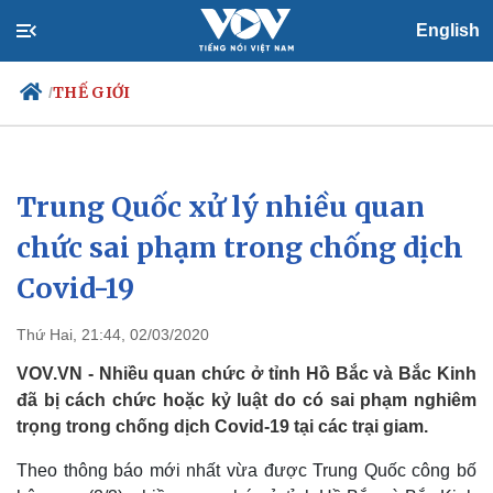
English
THẾ GIỚI
/
Trung Quốc xử lý nhiều quan
Chính trị
Xã hội
Đảng
Tin 24h
chức sai phạm trong chống dịch
Tổ chức nhân sự
Dự báo thời tiết
Covid-19
Quốc hội
Giáo dục
Nhận diện sự thật
Dấu ấn VOV
Việc làm
Thứ Hai, 21:44, 02/03/2020
Biển đảo
VOV.VN - Nhiều quan chức ở tỉnh Hồ Bắc và Bắc Kinh
đã bị cách chức hoặc kỷ luật do có sai phạm nghiêm
trọng trong chống dịch Covid-19 tại các trại giam.
Theo thông báo mới nhất vừa được Trung Quốc công bố