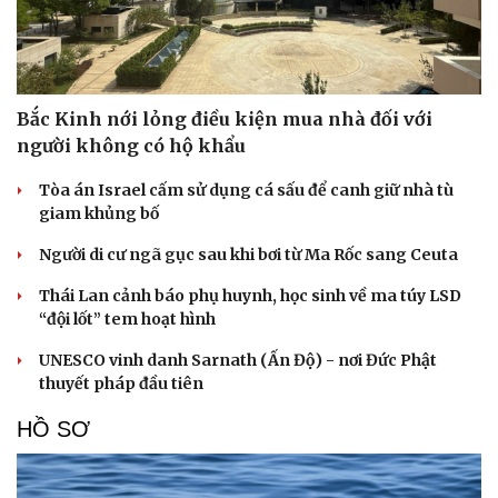
Bắc Kinh nới lỏng điều kiện mua nhà đối với
người không có hộ khẩu
Tòa án Israel cấm sử dụng cá sấu để canh giữ nhà tù
giam khủng bố
Người di cư ngã gục sau khi bơi từ Ma Rốc sang Ceuta
Thái Lan cảnh báo phụ huynh, học sinh về ma túy LSD
“đội lốt” tem hoạt hình
UNESCO vinh danh Sarnath (Ấn Độ) - nơi Đức Phật
thuyết pháp đầu tiên
HỒ SƠ