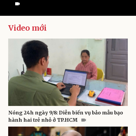
Video mới
Kinh tế
Thị trường
Bất động sản
Giá vàng
Khởi nghiệp
Tiêu dùng
Tỷ giá
Chứng khoán
Giá cà phê
Nóng 24h ngày 9/8: Diễn biến vụ bảo mẫu bạo
hành hai trẻ nhỏ ở TP.HCM