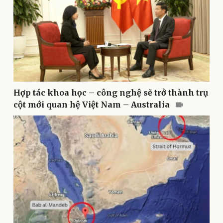
Doanh nghiệp
Công nghệ
Thông tin doanh nghiệp
Sành điệu
Doanh nghiệp 24h
Tin Công nghệ
Hợp tác khoa học – công nghệ sẽ trở thành trụ
Doanh nhân
Trải nghiệm
Vì cộng đồng
Chuyển đổi số
cột mới quan hệ Việt Nam – Australia