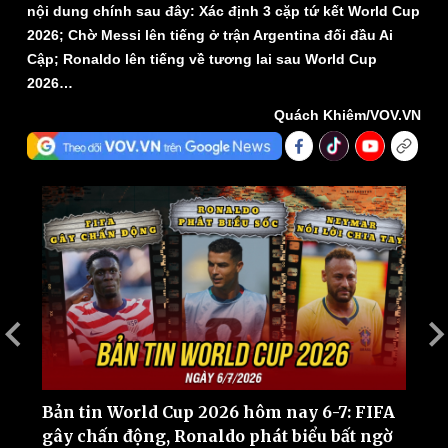
nội dung chính sau đây: Xác định 3 cặp tứ kết World Cup
2026; Chờ Messi lên tiếng ở trận Argentina đối đầu Ai
Cập; Ronaldo lên tiếng về tương lai sau World Cup
2026…
Quách Khiêm/VOV.VN
Thế giới
Multimedia
Quan sát
Video
Cuộc sống đó đây
Ảnh
Hồ sơ
E-Magazine
Infographic
Bản tin World Cup 2026 hôm nay 6-7: FIFA
B
gây chấn động, Ronaldo phát biểu bất ngờ
d