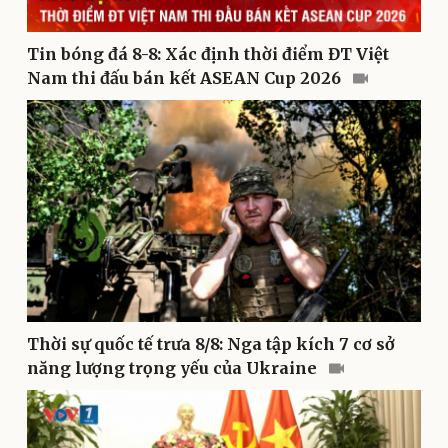
Tin bóng đá 8-8: Xác định thời điểm ĐT Việt
Nam thi đấu bán kết ASEAN Cup 2026
Thể thao
Ô tô - Xe máy
Bóng đá
Ô tô
Lịch thi đấu bóng đá
Xe máy
Thế giới thể thao
Tư vấn
eSports
Hậu trường
Thời sự quốc tế trưa 8/8: Nga tập kích 7 cơ sở
năng lượng trọng yếu của Ukraine