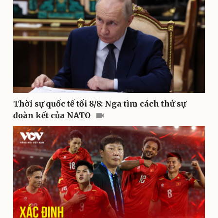
Pháp luật
Quân sự - Quốc phòng
Thời sự quốc tế tối 8/8: Nga tìm cách thử sự
Vụ án
Vũ khí
đoàn kết của NATO
Tin nóng
Việt Nam
Tư vấn luật
Phân tích