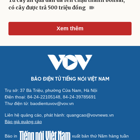
Từ cây ăn quả dân dã lên chậu thành bonsai,
có cây được trả 500 triệu đồng
Du lịch
Podcast
Xem thêm
Tư vấn
Câu chuyện thời sự
Săn Tour
Đọc truyện đêm khuya
check-in
Cửa sổ tình yêu
Kể chuyện cho bé
Hạt giống tâm hồn
BÁO ĐIỆN TỬ TIẾNG NÓI VIỆT NAM
Trụ sở: 37 Bà Triệu, phường Cửa Nam, Hà Nội
Điện thoại: 84-24-22105148, 84-24-39785691
Thư điện tử: baodientuvov@vov.vn
Liên hệ quảng cáo, phát hành: quangcao@vovnews.vn
Báo giá quảng cáo
Báo in
xuất bản thứ Năm hàng tuần