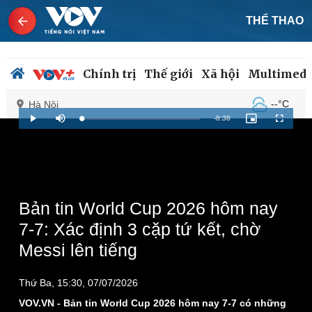
THỂ THAO
Chính trị
Thế giới
Xã hội
Multimedi
--°C
Hà Nội
Remaining
-
8:38
Loaded
:
Play
Mute
Picture-
Fullscreen
1.04%
in-
Picture
Time
Chính trị
Xã hội
Đảng
Tin 24h
Tổ chức nhân sự
Dự báo thời tiết
Bản tin World Cup 2026 hôm nay
Quốc hội
Giáo dục
7-7: Xác định 3 cặp tứ kết, chờ
Nhận diện sự thật
Dấu ấn VOV
Messi lên tiếng
Việc làm
Biển đảo
Thứ Ba, 15:30, 07/07/2026
VOV.VN - Bản tin World Cup 2026 hôm nay 7-7 có những