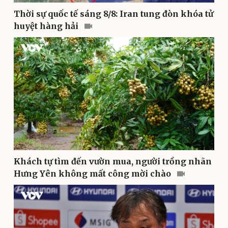
Thời sự quốc tế sáng 8/8: Iran tung đòn khóa tử
huyệt hàng hải
Sức khỏe
Đời sống
Dinh dưỡng - món ngon
Nhà đẹp
Cây thuốc
Blog
Sản phụ khoa
Tình yêu - Gia đình
Nhi khoa
Nam khoa
Làm đẹp - giảm cân
Phòng mạch online
Ăn sạch sống khỏe
Khách tự tìm đến vườn mua, người trồng nhãn
Hưng Yên không mất công mời chào