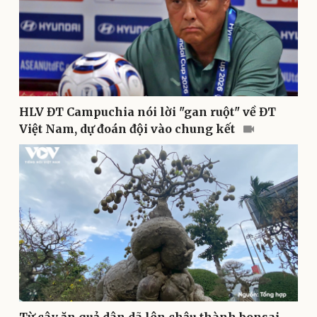
Văn hóa
Giải trí
Sân khấu - Điện ảnh
Nghệ sĩ
HLV ĐT Campuchia nói lời "gan ruột" về ĐT
Văn học
Thời trang
Việt Nam, dự đoán đội vào chung kết
Âm nhạc
Sao Việt
Di sản