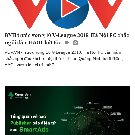
BXH trước vòng 10 V-League 2018: Hà Nội FC chắc
ngôi đầu, HAGL bứt tốc
Sức khỏe
Đời sống
VOV.VN -Trước vòng 10 V-League 2018, Hà Nội FC vẫn nắm
Dinh dưỡng - món ngon
Nhà đẹp
chắc ngôi đầu khi hơn đội thứ 2- Than Quảng Ninh tới 6 điểm,
Cây thuốc
Blog
HAGL vươn lên vị trí thứ 7.
Sản phụ khoa
Tình yêu - Gia đình
Nhi khoa
Nam khoa
Làm đẹp - giảm cân
Phòng mạch online
Ăn sạch sống khỏe