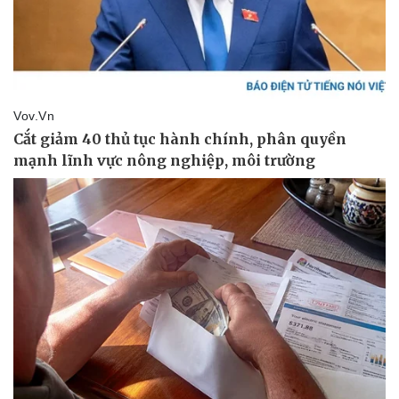
Thể thao
Ô tô - Xe máy
Bóng đá
Ô tô
Lịch thi đấu bóng đá
Xe máy
Thế giới thể thao
Tư vấn
eSports
Hậu trường