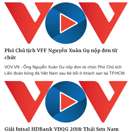
Doanh nghiệp
Công nghệ
Thông tin doanh nghiệp
Sành điệu
Doanh nghiệp 24h
Tin Công nghệ
Doanh nhân
Trải nghiệm
Phó Chủ tịch VFF Nguyễn Xuân Gụ nộp đơn từ
Vì cộng đồng
Chuyển đổi số
chức
VOV.VN - Ông Nguyễn Xuân Gụ nộp đơn từ chức Phó Chủ tịch
Liên đoàn bóng đá Việt Nam sau bê bối ở khách sạn tại TP.HCM.
Giải futsal HDBank VĐQG 2018: Thái Sơn Nam