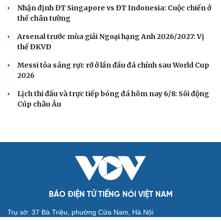
ĐT Việt Nam gặp Campuchia
Nhận định ĐT Việt Nam vs ĐT Campuchia: Mang niềm
vui trở lại sân Mỹ Đình
BÓNG ĐÁ QUỐC TẾ
Dự đoán kết quả và đội hình ra sân trận
Singapore vs Indonesia ASEAN Cup 2026
Nhận định ĐT Singapore vs ĐT Indonesia: Cuộc chiến ở