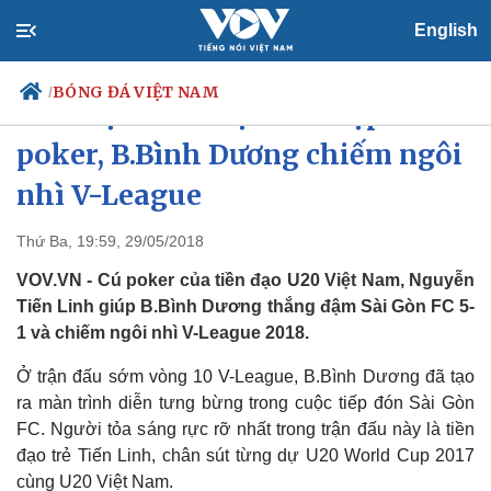
English
BÓNG ĐÁ VIỆT NAM
/
Tiền đạo U20 Việt Nam lập
poker, B.Bình Dương chiếm ngôi
nhì V-League
Chính trị
Xã hội
Đảng
Tin 24h
Thứ Ba, 19:59, 29/05/2018
Tổ chức nhân sự
Dự báo thời tiết
VOV.VN - Cú poker của tiền đạo U20 Việt Nam, Nguyễn
Quốc hội
Giáo dục
Nhận diện sự thật
Dấu ấn VOV
Tiến Linh giúp B.Bình Dương thắng đậm Sài Gòn FC 5-
Việc làm
1 và chiếm ngôi nhì V-League 2018.
Biển đảo
Ở trận đấu sớm vòng 10 V-League, B.Bình Dương đã tạo
ra màn trình diễn tưng bừng trong cuộc tiếp đón Sài Gòn
FC. Người tỏa sáng rực rỡ nhất trong trận đấu này là tiền
đạo trẻ Tiến Linh, chân sút từng dự U20 World Cup 2017
cùng U20 Việt Nam.