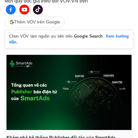
Mời quý độc giả theo dõi VOV.VN trên
Thêm VOV trên Google
Chọn VOV làm nguồn ưu tiên trên
Google Search
.
Xem hướng
dẫn.
Khám phá hệ thống Publisher đối tác của SmartAds