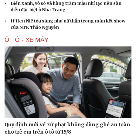
Biển xanh, vỏ sò và hàng trăm mẫu nhí tạo nên sàn
diễn đặc biệt ở Nha Trang
H'Hen Niê tỏa sáng như nữ thần trong màn kết show
của NTK Thảo Nguyễn
Ô TÔ - XE MÁY
Du lịch
Podcast
Tư vấn
Câu chuyện thời sự
Săn Tour
Đọc truyện đêm khuya
Quy định mới về xử phạt không dùng ghế an toàn
check-in
Cửa sổ tình yêu
cho trẻ em trên ô tô từ 15/8
Kể chuyện cho bé