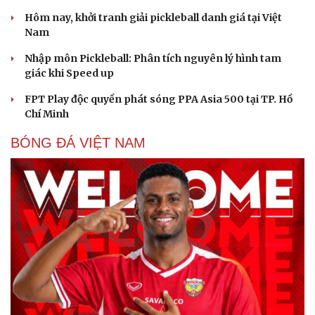
Nhập môn Pickleball: Hướng dẫn kỹ thuật Speed
up Backhand hai tay
Cách bắt đường Speed up khi bóng đi dọc dây trong
Pickleball
Hôm nay, khởi tranh giải pickleball danh giá tại Việt
Nam
Nhập môn Pickleball: Phân tích nguyên lý hình tam
giác khi Speed up
FPT Play độc quyền phát sóng PPA Asia 500 tại TP. Hồ
Chí Minh
BÓNG ĐÁ VIỆT NAM
Cải chính