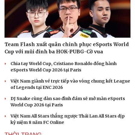
Team Flash xuất quân chinh phục eSports World
Cup với mũi đinh ba HOK-PUBG-Cờ vua
Chia tay World Cup, Cristiano Ronaldo đồng hành
eSports World Cup 2026 tại Paris
Việt Nam giành vé trực tiếp vào vòng chung kết League
of Legends tại ENC 2026
Văn hóa
Giải trí
Sân khấu - Điện ảnh
Nghệ sĩ
DJ Snake cùng dàn sao đình đám sẽ mở màn eSports
Văn học
Thời trang
World Cup 2026 tại Paris
Âm nhạc
Sao Việt
Di sản
Việt Nam All Stars thắng ngược Thái Lan All Stars dịp
kỷ niệm 8 năm FC Online
THỜI TRANG