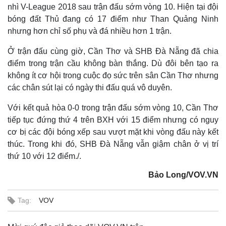
nhì V-League 2018 sau trận đấu sớm vòng 10. Hiện tại đội
bóng đất Thủ đang có 17 điểm như Than Quảng Ninh
nhưng hơn chỉ số phụ và đá nhiều hơn 1 trận.
Ở trận đấu cùng giờ, Cần Thơ và SHB Đà Nẵng đã chia
điểm trong trận cầu không bàn thắng. Dù đôi bên tạo ra
không ít cơ hội trong cuộc đọ sức trên sân Cần Thơ nhưng
các chân sút lại có ngày thi đấu quá vô duyên.
Với kết quả hòa 0-0 trong trận đấu sớm vòng 10, Cần Thơ
tiếp tục đứng thứ 4 trên BXH với 15 điểm nhưng có nguy
cơ bị các đội bóng xếp sau vượt mặt khi vòng đấu này kết
thúc. Trong khi đó, SHB Đà Nẵng vẫn giậm chân ở vị trí
Thế giới
Multimedia
thứ 10 với 12 điểm./.
Quan sát
Video
Cuộc sống đó đây
Ảnh
Bảo Long/VOV.VN
Hồ sơ
E-Magazine
Infographic
Tag:
VOV