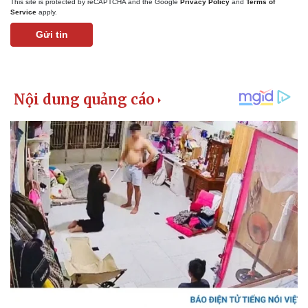
This site is protected by reCAPTCHA and the Google
Privacy Policy
and
Terms of
Giá cà phê
Service
apply.
Gửi tin