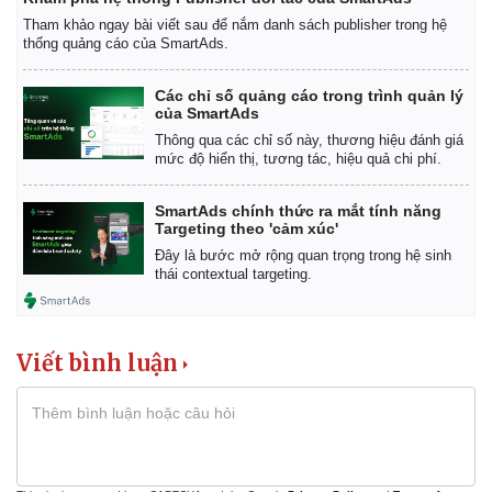
Tham khảo ngay bài viết sau để nắm danh sách publisher trong hệ
thống quảng cáo của SmartAds.
Các chỉ số quảng cáo trong trình quản lý
của SmartAds
Thông qua các chỉ số này, thương hiệu đánh giá
mức độ hiển thị, tương tác, hiệu quả chi phí.
SmartAds chính thức ra mắt tính năng
Targeting theo 'cảm xúc'
Đây là bước mở rộng quan trọng trong hệ sinh
thái contextual targeting.
Viết bình luận
Kinh tế
Thị trường
Bất động sản
Giá vàng
Khởi nghiệp
Tiêu dùng
Tỷ giá
Chứng khoán