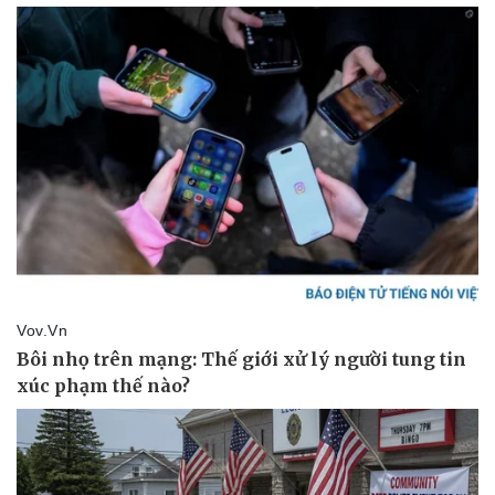
Vụ án
Vũ khí
Tin nóng
Việt Nam
Tư vấn luật
Phân tích