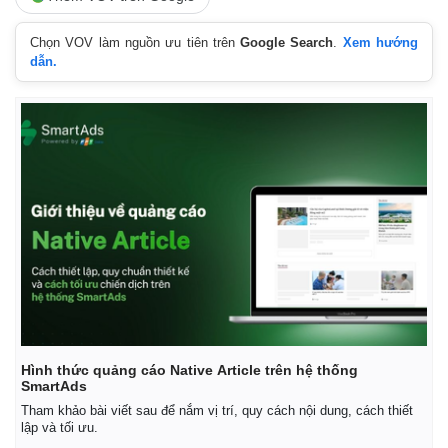
Vụ án
Vũ khí
Tin nóng
Việt Nam
Chọn VOV làm nguồn ưu tiên trên
Google Search
.
Xem hướng
Tư vấn luật
Phân tích
dẫn.
Hình thức quảng cáo Native Article trên hệ thống
SmartAds
Tham khảo bài viết sau để nắm vị trí, quy cách nội dung, cách thiết
lập và tối ưu.