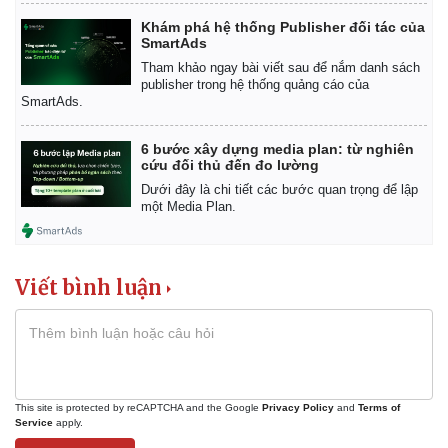
Khám phá hệ thống Publisher đối tác của
SmartAds
Tham khảo ngay bài viết sau để nắm danh sách
publisher trong hệ thống quảng cáo của
SmartAds.
6 bước xây dựng media plan: từ nghiên
cứu đối thủ đến đo lường
Dưới đây là chi tiết các bước quan trọng để lập
một Media Plan.
Viết bình luận
This site is protected by reCAPTCHA and the Google
Privacy Policy
and
Terms of
Service
apply.