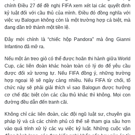
chính Điều 27 để đề nghị FIFA xem xét lại các quyết định
kỷ luật đối với cầu thủ của mình. Điều đó đồng nghĩa với
việc vụ Balogun không còn là một trường hợp cá biệt, mà
đang dần trở thành một tiền lệ.
Đây mới chính là “chiếc hộp Pandora” mà ông Gianni
Infantino đã mở ra.
Nếu một án treo giò có thể được hoãn thi hành giữa World
Cup, các liên đoàn khác hoàn toàn có lý do để yêu cầu
được đối xử tương tự. Nếu FIFA đồng ý, những trường
hợp ngoại lệ sẽ ngày càng nhiều. Nếu FIFA từ chối, tổ
chức này sẽ phải giải thích vì sao Balogun được hưởng
cơ chế đặc biệt còn các cầu thủ khác thì không. Mọi con
đường đều dẫn đến tranh cãi.
Kinh tế
Thị trường
Bất động sản
Giá vàng
Không chỉ các liên đoàn, các đội ngũ luật sư, chuyên gia
Khởi nghiệp
Tiêu dùng
pháp lý và cả các chính phủ có thể sẽ tham gia sâu hơn
Tỷ giá
vào quá trình xử lý các vụ việc kỷ luật. Những cuộc vận
Chứng khoán