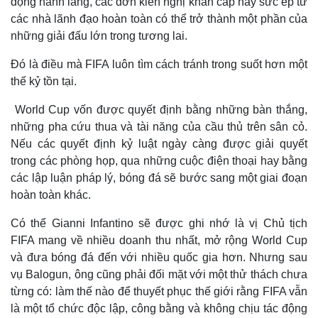
động hành lang, các đơn kiến nghị khẩn cấp hay sức ép từ
Giá cà phê
các nhà lãnh đạo hoàn toàn có thể trở thành một phần của
những giải đấu lớn trong tương lai.
Đó là điều mà FIFA luôn tìm cách tránh trong suốt hơn một
thế kỷ tồn tại.
World Cup vốn được quyết định bằng những bàn thắng,
những pha cứu thua và tài năng của cầu thủ trên sân cỏ.
Nếu các quyết định kỷ luật ngày càng được giải quyết
trong các phòng họp, qua những cuộc điện thoại hay bằng
các lập luận pháp lý, bóng đá sẽ bước sang một giai đoạn
hoàn toàn khác.
Có thể Gianni Infantino sẽ được ghi nhớ là vị Chủ tịch
FIFA mang về nhiều doanh thu nhất, mở rộng World Cup
và đưa bóng đá đến với nhiều quốc gia hơn. Nhưng sau
vụ Balogun, ông cũng phải đối mặt với một thử thách chưa
từng có: làm thế nào để thuyết phục thế giới rằng FIFA vẫn
là một tổ chức độc lập, công bằng và không chịu tác động