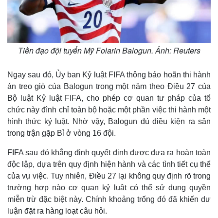
Tiền đạo đội tuyển Mỹ Folarin Balogun. Ảnh: Reuters
Ngay sau đó, Ủy ban Kỷ luật FIFA thông báo hoãn thi hành
án treo giò của Balogun trong một năm theo Điều 27 của
Bộ luật Kỷ luật FIFA, cho phép cơ quan tư pháp của tổ
chức này đình chỉ toàn bộ hoặc một phần việc thi hành một
hình thức kỷ luật. Nhờ vậy, Balogun đủ điều kiện ra sân
trong trận gặp Bỉ ở vòng 16 đội.
FIFA sau đó khẳng định quyết định được đưa ra hoàn toàn
độc lập, dựa trên quy định hiện hành và các tình tiết cụ thể
của vụ việc. Tuy nhiên, Điều 27 lại không quy định rõ trong
trường hợp nào cơ quan kỷ luật có thể sử dụng quyền
miễn trừ đặc biệt này. Chính khoảng trống đó đã khiến dư
luận đặt ra hàng loạt câu hỏi.