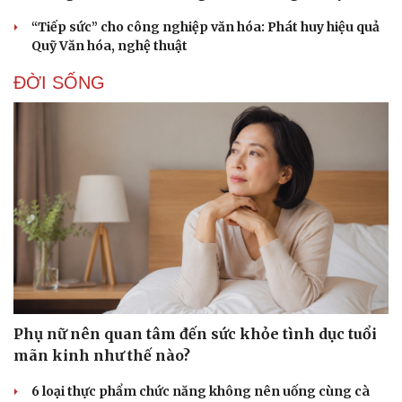
“Tiếp sức” cho công nghiệp văn hóa: Phát huy hiệu quả
Quỹ Văn hóa, nghệ thuật
ĐỜI SỐNG
Văn hóa
Giải trí
Sân khấu - Điện ảnh
Nghệ sĩ
Văn học
Thời trang
Âm nhạc
Sao Việt
Phụ nữ nên quan tâm đến sức khỏe tình dục tuổi
Di sản
mãn kinh như thế nào?
6 loại thực phẩm chức năng không nên uống cùng cà