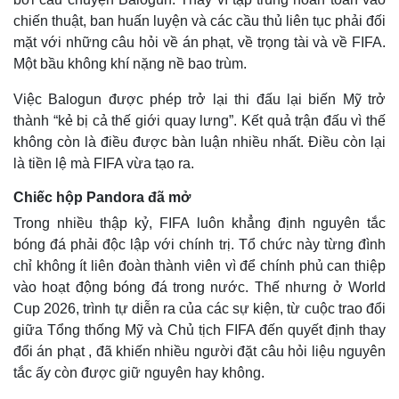
chiến thuật, ban huấn luyện và các cầu thủ liên tục phải đối
mặt với những câu hỏi về án phạt, về trọng tài và về FIFA.
Một bầu không khí nặng nề bao trùm.
Việc Balogun được phép trở lại thi đấu lại biến Mỹ trở
thành “kẻ bị cả thế giới quay lưng”. Kết quả trận đấu vì thế
không còn là điều được bàn luận nhiều nhất. Điều còn lại
là tiền lệ mà FIFA vừa tạo ra.
Chiếc hộp Pandora đã mở
Trong nhiều thập kỷ, FIFA luôn khẳng định nguyên tắc
bóng đá phải độc lập với chính trị. Tổ chức này từng đình
chỉ không ít liên đoàn thành viên vì để chính phủ can thiệp
vào hoạt động bóng đá trong nước. Thế nhưng ở World
Cup 2026, trình tự diễn ra của các sự kiện, từ cuộc trao đổi
giữa Tổng thống Mỹ và Chủ tịch FIFA đến quyết định thay
đổi án phạt , đã khiến nhiều người đặt câu hỏi liệu nguyên
tắc ấy còn được giữ nguyên hay không.