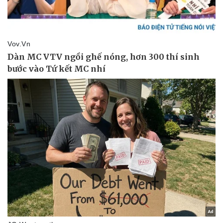
Doanh nghiệp
Công nghệ
Thông tin doanh nghiệp
Sành điệu
Doanh nghiệp 24h
Tin Công nghệ
Doanh nhân
Trải nghiệm
Vì cộng đồng
Chuyển đổi số