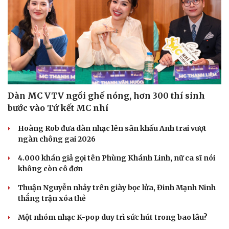
Dàn MC VTV ngồi ghế nóng, hơn 300 thí sinh
bước vào Tứ kết MC nhí
Hoàng Rob đưa dàn nhạc lên sân khấu Anh trai vượt
ngàn chông gai 2026
4.000 khán giả gọi tên Phùng Khánh Linh, nữ ca sĩ nói
không còn cô đơn
Du lịch
Podcast
Thuận Nguyễn nhảy trên giày bọc lửa, Đinh Mạnh Ninh
Tư vấn
Câu chuyện thời sự
thắng trận xóa thẻ
Săn Tour
Đọc truyện đêm khuya
check-in
Cửa sổ tình yêu
Một nhóm nhạc K-pop duy trì sức hút trong bao lâu?
Kể chuyện cho bé