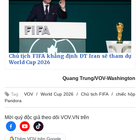
Chủ tịch FIFA khẳng định ĐT Iran sẽ tham dự
World Cup 2026
Quang Trung/VOV-Washington
Tag:
VOV
World Cup 2026
Chủ tịch FIFA
chiếc hộp
Pandora
Mời quý độc giả theo dõi VOV.VN trên
Pháp luật
Quân sự - Quốc phòng
Thêm VOV trên Google