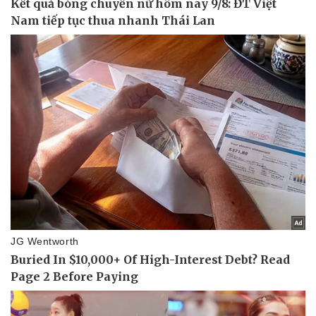
Thể thao
Ô tô - Xe máy
Bóng đá
Ô tô
Lịch thi đấu bóng đá
Xe máy
Thế giới thể thao
Tư vấn
eSports
Hậu trường