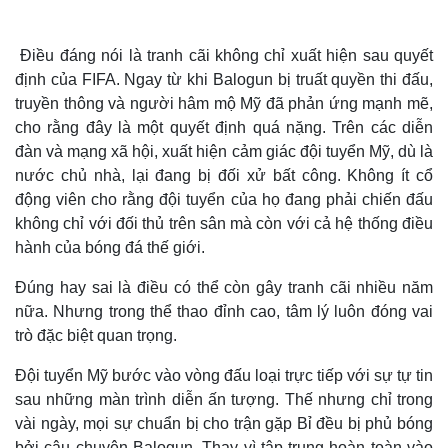
Điều đáng nói là tranh cãi không chỉ xuất hiện sau quyết
định của FIFA. Ngay từ khi Balogun bị truất quyền thi đấu,
truyền thông và người hâm mộ Mỹ đã phản ứng mạnh mẽ,
cho rằng đây là một quyết định quá nặng. Trên các diễn
đàn và mạng xã hội, xuất hiện cảm giác đội tuyển Mỹ, dù là
nước chủ nhà, lại đang bị đối xử bất công. Không ít cổ
động viên cho rằng đội tuyển của họ đang phải chiến đấu
không chỉ với đối thủ trên sân mà còn với cả hệ thống điều
hành của bóng đá thế giới.
Đúng hay sai là điều có thể còn gây tranh cãi nhiều năm
Thế giới
Multimedia
nữa. Nhưng trong thể thao đỉnh cao, tâm lý luôn đóng vai
Quan sát
Video
trò đặc biệt quan trọng.
Cuộc sống đó đây
Ảnh
Hồ sơ
E-Magazine
Đội tuyển Mỹ bước vào vòng đấu loại trực tiếp với sự tự tin
Infographic
sau những màn trình diễn ấn tượng. Thế nhưng chỉ trong
vài ngày, mọi sự chuẩn bị cho trận gặp Bỉ đều bị phủ bóng
bởi câu chuyện Balogun. Thay vì tập trung hoàn toàn vào