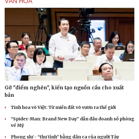
VĂN HÓA
Gỡ "điểm nghẽn", kiến tạo nguồn cầu cho xuất
bản
Tinh hoa võ Việt: Từ miền đất võ vươn ra thế giới
“Spider-Man: Brand New Day” dẫn đầu doanh số phòng
vé Mỹ
Phong slư - “thư tình” bằng dân ca của người Tày