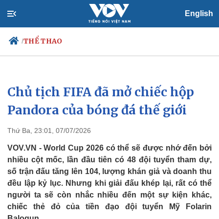
English
THỂ THAO
/
Chủ tịch FIFA đã mở chiếc hộp
Chính trị
Xã hội
Đảng
Tin 24h
Pandora của bóng đá thế giới
Tổ chức nhân sự
Dự báo thời tiết
Quốc hội
Giáo dục
Thứ Ba, 23:01, 07/07/2026
Nhận diện sự thật
Dấu ấn VOV
Việc làm
VOV.VN - World Cup 2026 có thể sẽ được nhớ đến bởi
Biển đảo
nhiều cột mốc, lần đầu tiên có 48 đội tuyển tham dự,
số trận đấu tăng lên 104, lượng khán giả và doanh thu
đều lập kỷ lục. Nhưng khi giải đấu khép lại, rất có thể
người ta sẽ còn nhắc nhiều đến một sự kiện khác,
chiếc thẻ đỏ của tiền đạo đội tuyển Mỹ Folarin
Balogun.