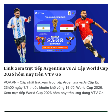
Sức khỏe
Đời sống
Dinh dưỡng - món ngon
Nhà đẹp
Cây thuốc
Blog
Sản phụ khoa
Tình yêu - Gia đình
Nhi khoa
Nam khoa
Link xem trực tiếp Argentina vs Ai Cập World Cup
Làm đẹp - giảm cân
2026 hôm nay trên VTV Go
Phòng mạch online
Ăn sạch sống khỏe
VOV.VN - Cập nhật link xem trực tiếp Argentina vs Ai Cập lúc
23h00 ngày 7/7 thuộc khuôn khổ vòng 16 đội World Cup 2026.
Xem trực tiếp World Cup 2026 hôm nay trên ứng dụng VTV Go.