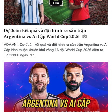
Dự đoán kết quả và đội hình ra sân trận
Argentina vs Ai Cập World Cup 2026
VOV.VN - Dự đoán kết quả và đội hình ra sân trận Argentina vs Ai
Cập Nha thuộc khuôn khổ vòng 16 đội World Cup 2026 diễn ra
lúc 23h00 ngày 7/7.