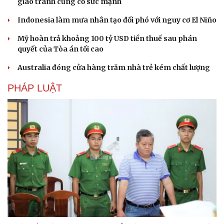
giao tranh củng cố sức mạnh
Hạt giống tâm hồn
Indonesia làm mưa nhân tạo đối phó với nguy cơ El Niño
Mỹ hoàn trả khoảng 100 tỷ USD tiền thuế sau phán
quyết của Tòa án tối cao
Australia đóng cửa hàng trăm nhà trẻ kém chất lượng
PHÁP LUẬT