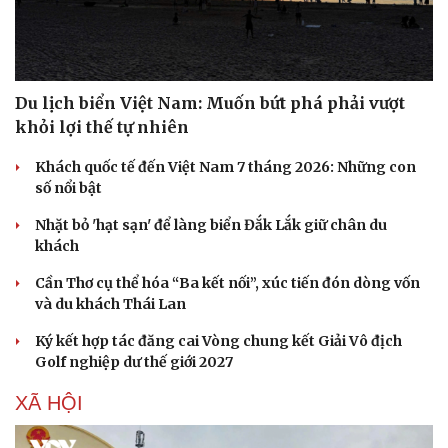
Du lịch biển Việt Nam: Muốn bứt phá phải vượt
khỏi lợi thế tự nhiên
Khách quốc tế đến Việt Nam 7 tháng 2026: Những con
số nổi bật
Nhặt bỏ 'hạt sạn' để làng biển Đắk Lắk giữ chân du
khách
Cần Thơ cụ thể hóa “Ba kết nối”, xúc tiến đón dòng vốn
và du khách Thái Lan
Ký kết hợp tác đăng cai Vòng chung kết Giải Vô địch
Golf nghiệp dư thế giới 2027
XÃ HỘI