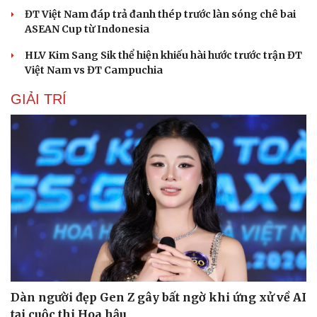
ĐT Việt Nam đáp trả đanh thép trước làn sóng chê bai
ASEAN Cup từ Indonesia
HLV Kim Sang Sik thể hiện khiếu hài hước trước trận ĐT
Việt Nam vs ĐT Campuchia
GIẢI TRÍ
Dàn người đẹp Gen Z gây bất ngờ khi ứng xử về AI
tại cuộc thi Hoa hậu