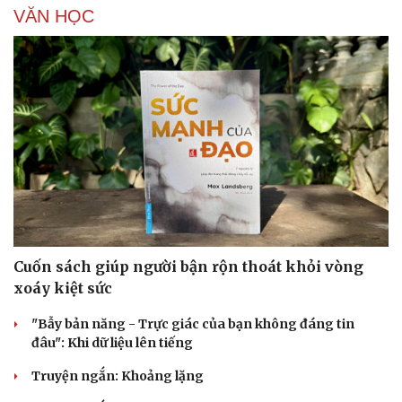
VĂN HỌC
Cuốn sách giúp người bận rộn thoát khỏi vòng
xoáy kiệt sức
"Bẫy bản năng - Trực giác của bạn không đáng tin
đâu": Khi dữ liệu lên tiếng
Truyện ngắn: Khoảng lặng