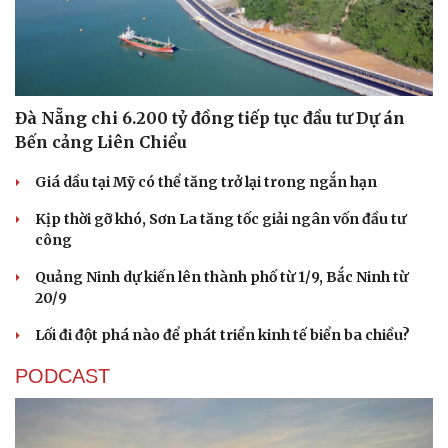
Đà Nẵng chi 6.200 tỷ đồng tiếp tục đầu tư Dự án
Bến cảng Liên Chiểu
Giá dầu tại Mỹ có thể tăng trở lại trong ngắn hạn
Kịp thời gỡ khó, Sơn La tăng tốc giải ngân vốn đầu tư
công
Quảng Ninh dự kiến lên thành phố từ 1/9, Bắc Ninh từ
20/9
Lối đi đột phá nào để phát triển kinh tế biển ba chiều?
PODCAST
Cải chính