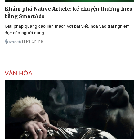
Khám phá Native Article: kể chuyện thương hiệu
bằng SmartAds
Giải pháp quảng cáo liền mạch với bài viết, hòa vào trải nghiệm
đọc của người dùng.
| FPT Online
VĂN HÓA