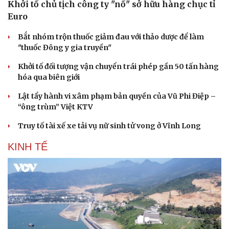
Khởi tố chủ tịch công ty "nổ" sở hữu hàng chục tỉ
Euro
Bắt nhóm trộn thuốc giảm đau với thảo dược để làm
"thuốc Đông y gia truyền"
Khởi tố đối tượng vận chuyển trái phép gần 50 tấn hàng
hóa qua biên giới
Lật tẩy hành vi xâm phạm bản quyền của Vũ Phi Điệp –
“ông trùm” Việt KTV
Truy tố tài xế xe tải vụ nữ sinh tử vong ở Vĩnh Long
KINH TẾ