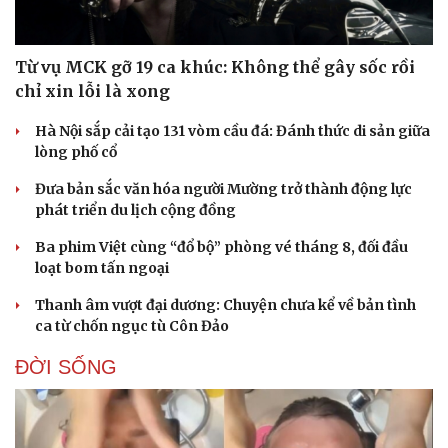
Từ vụ MCK gỡ 19 ca khúc: Không thể gây sốc rồi
chỉ xin lỗi là xong
Hà Nội sắp cải tạo 131 vòm cầu đá: Đánh thức di sản giữa
lòng phố cổ
Đưa bản sắc văn hóa người Mường trở thành động lực
phát triển du lịch cộng đồng
Ba phim Việt cùng “đổ bộ” phòng vé tháng 8, đối đầu
loạt bom tấn ngoại
Thanh âm vượt đại dương: Chuyện chưa kể về bản tình
ca từ chốn ngục tù Côn Đảo
ĐỜI SỐNG