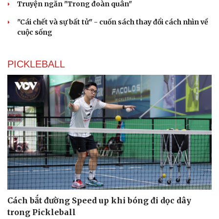
Truyện ngắn "Trong đoàn quân"
"Cái chết và sự bất tử" - cuốn sách thay đổi cách nhìn về
cuộc sống
PICKLEBALL
Cách bắt đường Speed up khi bóng đi dọc dây
trong Pickleball