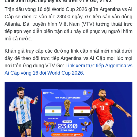
Link xem trực tiếp Mỹ vs Bỉ trên VTV Go, VTV3
Trận đấu vòng 16 đội World Cup 2026 giữa Argentina vs Ai
Cập sẽ diễn ra vào lúc 23h00 ngày 7/7 trên sân vận động
Atlanta. Đài truyền hình Việt Nam (VTV) tường thuật trực
tiếp trọn vẹn diễn biến trận đấu này để phục vụ người hâm
mộ cả nước.
Khán giả truy cập các đường link cập nhật mới nhất dưới
đây để theo dõi trực tiếp Argentina vs Ai Cập mọi lúc mọi
nơi trên ứng dụng VTV Go:
Link xem trực tiếp Argentina vs
Ai Cập vòng 16 đội World Cup 2026.