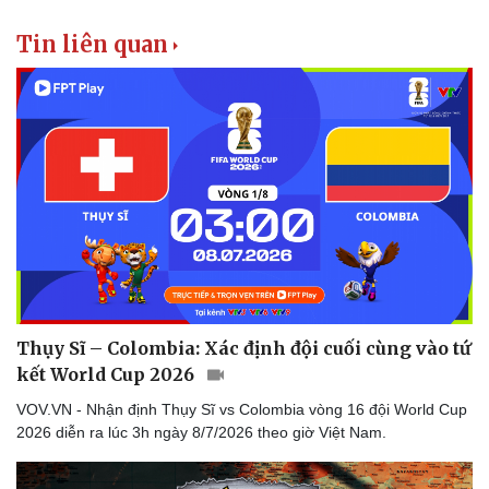
Tin liên quan
Thụy Sĩ – Colombia: Xác định đội cuối cùng vào tứ
kết World Cup 2026
VOV.VN - Nhận định Thụy Sĩ vs Colombia vòng 16 đội World Cup
2026 diễn ra lúc 3h ngày 8/7/2026 theo giờ Việt Nam.