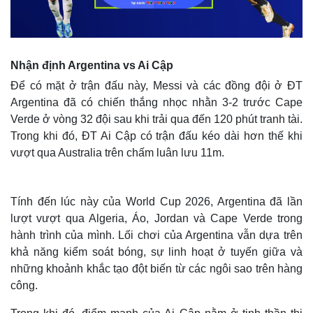
Nhận định Argentina vs Ai Cập
Để có mặt ở trận đấu này, Messi và các đồng đội ở ĐT
Argentina đã có chiến thắng nhọc nhằn 3-2 trước Cape
Verde ở vòng 32 đội sau khi trải qua đến 120 phút tranh tài.
Trong khi đó, ĐT Ai Cập có trận đấu kéo dài hơn thế khi
vượt qua Australia trên chấm luân lưu 11m.
Tính đến lúc này của World Cup 2026, Argentina đã lần
lượt vượt qua Algeria, Áo, Jordan và Cape Verde trong
hành trình của mình. Lối chơi của Argentina vẫn dựa trên
khả năng kiểm soát bóng, sự linh hoạt ở tuyến giữa và
những khoảnh khắc tạo đột biến từ các ngôi sao trên hàng
công.