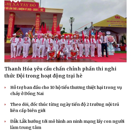
Thanh Hóa yêu cầu chấn chỉnh phần thi nghi
thức Đội trong hoạt động trại hè
Hỗ trợ ban đầu cho 10 hộ tiểu thương thiệt hại trong vụ
cháy ở Đồng Nai
Theo dõi, đốc thúc từng ngày tiến độ 2 trường nội trú
liên cấp biên giới
Đắk Lắk hướng tới mô hình an ninh mạng lấy con người
làm trung tâm