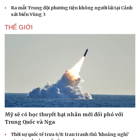
Ra mắt Trung đội phương tiện không người lái tại Cảnh
sát biển Vùng 3
THẾ GIỚI
Du lịch
Podcast
Mỹ sẽ có học thuyết hạt nhân mới đối phó với
Tư vấn
Câu chuyện thời sự
Trung Quốc và Nga
Săn Tour
Đọc truyện đêm khuya
check-in
Cửa sổ tình yêu
Thời sự quốc tế trưa 6/8: Iran tranh thủ 'khoảng nghỉ'
Kể chuyện cho bé