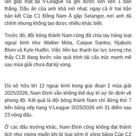
lần góp mặt tại V-League và ghi được vỏn vẹn 1 bàn
thắng. Dấu ấn của anh khá mờ nhạt, ngay cả ở hai trận
bán kết Cúp C1 Đông Nam Á gặp Selangor, nơi anh đá
chính nhưng không tạo được nhiều khác biệt.
Trước đó, đội bóng thành Nam cũng đã chia tay hàng loạt
ngoại binh như Walber Mota, Caique Santos, Njabulo
Blom và Kyle Hudlin. Việc liên tục thanh lọc lực lượng cho
thấy CLB đang bước vào quá trình tái cấu trúc mạnh mẽ
sau mùa giải chưa đạt kỳ vọng.
Dù sở hữu tới 12 ngoại binh trong giai đoạn 2 mùa giải
2025/2026, Nam Định vẫn không thể duy trì sự ổn định về
phong độ. Kết quả là đội bóng thành Nam chỉ đứng thứ 7
trên bảng xếp hạng V-League 2025/2026 với 31 điểm sau
23 vòng đấu.
Ở các đấu trường khác, Nam Định cũng không đạt thành
tích như mong muốn khi bị loại sớm ở vòng bảng Cúp C2