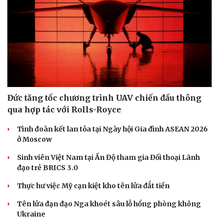
Đức tăng tốc chương trình UAV chiến đấu thông
qua hợp tác với Rolls-Royce
Tình đoàn kết lan tỏa tại Ngày hội Gia đình ASEAN 2026
ở Moscow
Sinh viên Việt Nam tại Ấn Độ tham gia Đối thoại Lãnh
đạo trẻ BRICS 3.0
Du lịch
Podcast
Thực hư việc Mỹ cạn kiệt kho tên lửa đắt tiền
Tư vấn
Câu chuyện thời sự
Săn Tour
Đọc truyện đêm khuya
Tên lửa đạn đạo Nga khoét sâu lỗ hổng phòng không
check-in
Cửa sổ tình yêu
Ukraine
Kể chuyện cho bé