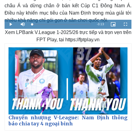
châu Á và dừng chân ở bán kết Cúp C1 Đông Nam Á.
Điều này khiến mục tiêu của Nam Định trong mùa giải tới
nhiều khả năng chỉ gói gọn ở sân chơi quốc nội.
R
-
3:13
L
P
M
P
F
o
l
u
i
u
a
Xem LPBank V.League 1-2025/26 trực tiếp và trọn vẹn trên
a
t
c
l
e
d
y
e
t
l
e
u
s
FPT Play, tại https://fptplay.vn
d
r
c
m
:
e
r
2
-
e
.
i
e
a
7
n
n
9
-
%
P
i
i
c
t
n
u
r
e
i
Thế giới
Multimedia
n
Quan sát
Video
g
Cuộc sống đó đây
Ảnh
T
Hồ sơ
E-Magazine
Infographic
i
Chuyển nhượng V-League: Nam Định thông
báo chia tay 4 ngoại binh
m
e