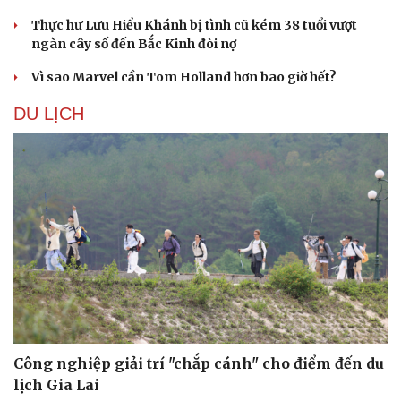
Thực hư Lưu Hiểu Khánh bị tình cũ kém 38 tuổi vượt
ngàn cây số đến Bắc Kinh đòi nợ
Vì sao Marvel cần Tom Holland hơn bao giờ hết?
DU LỊCH
Văn hóa
Giải trí
Sân khấu - Điện ảnh
Nghệ sĩ
Văn học
Thời trang
Âm nhạc
Sao Việt
Di sản
Công nghiệp giải trí "chắp cánh" cho điểm đến du
lịch Gia Lai