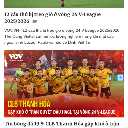
Thể thao
Ô tô - Xe máy
Bóng đá
Ô tô
12 cầu thủ bị treo giò ở vòng 24 V-League
Lịch thi đấu bóng đá
Xe máy
2025/2026
Thế giới thể thao
Tư vấn
eSports
VOV.VN - 12 cầu thủ bị treo giò ở vòng 24 V-League 2025/2026,
Hậu trường
Thể Công Viettel sứt mẻ lực lượng nghiêm trọng khi mất cặp
ngoại binh Lucao, Paulo và hậu vệ Đinh Viết Tú.
Tin bóng đá 19-5: CLB Thanh Hóa gặp khó ở trận