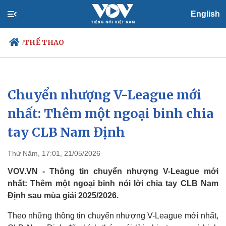
English
THỂ THAO
/
Chuyển nhượng V-League mới
Chính trị
Xã hội
Đảng
Tin 24h
nhất: Thêm một ngoại binh chia
Tổ chức nhân sự
Dự báo thời tiết
tay CLB Nam Định
Quốc hội
Giáo dục
Nhận diện sự thật
Dấu ấn VOV
Việc làm
Thứ Năm, 17:01, 21/05/2026
Biển đảo
VOV.VN - Thông tin chuyển nhượng V-League mới
nhất: Thêm một ngoại binh nói lời chia tay CLB Nam
Định sau mùa giải 2025/2026.
Theo những thông tin chuyển nhượng V-League mới nhất,