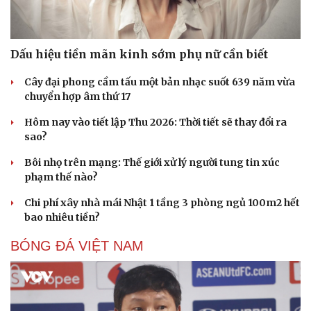
Dấu hiệu tiền mãn kinh sớm phụ nữ cần biết
Cây đại phong cầm tấu một bản nhạc suốt 639 năm vừa
chuyển hợp âm thứ 17
Sức khỏe
Đời sống
Hôm nay vào tiết lập Thu 2026: Thời tiết sẽ thay đổi ra
Dinh dưỡng - món ngon
Nhà đẹp
sao?
Cây thuốc
Blog
Sản phụ khoa
Tình yêu - Gia đình
Bôi nhọ trên mạng: Thế giới xử lý người tung tin xúc
Nhi khoa
phạm thế nào?
Nam khoa
Làm đẹp - giảm cân
Chi phí xây nhà mái Nhật 1 tầng 3 phòng ngủ 100m2 hết
Phòng mạch online
bao nhiêu tiền?
Ăn sạch sống khỏe
BÓNG ĐÁ VIỆT NAM