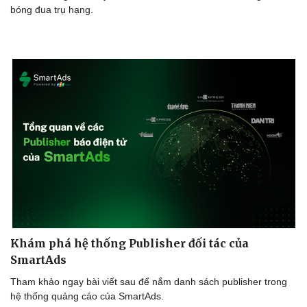
bóng đua trụ hạng.
Doanh nghiệp
Công nghệ
Thông tin doanh nghiệp
Sành điệu
Doanh nghiệp 24h
Tin Công nghệ
Doanh nhân
Trải nghiệm
Vì cộng đồng
Chuyển đổi số
Khám phá hệ thống Publisher đối tác của
SmartAds
Tham khảo ngay bài viết sau để nắm danh sách publisher trong
hệ thống quảng cáo của SmartAds.