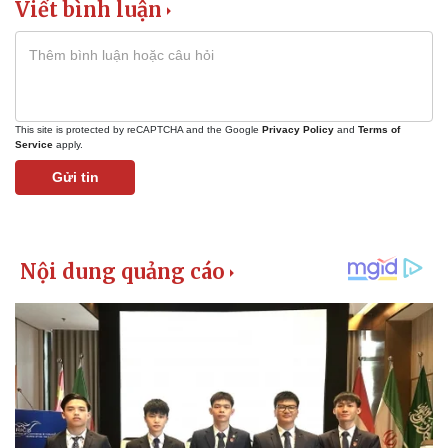
Viết bình luận
This site is protected by reCAPTCHA and the Google
Privacy Policy
and
Terms of
Service
apply.
Gửi tin
Kinh tế
Thị trường
Bất động sản
Giá vàng
Khởi nghiệp
Tiêu dùng
Tỷ giá
Chứng khoán