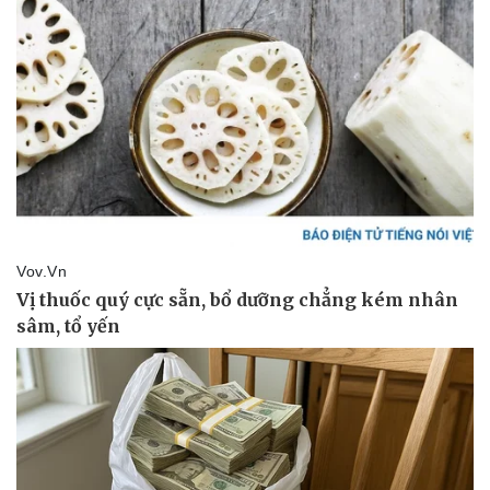
Vụ án
Vũ khí
Tin nóng
Việt Nam
Tư vấn luật
Phân tích