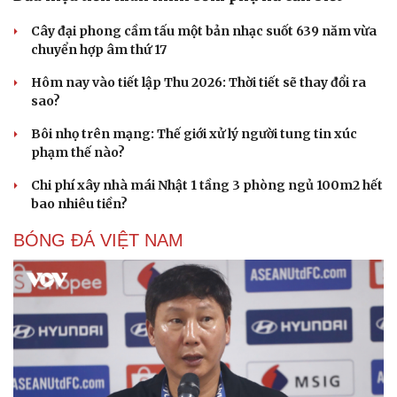
Nam khoa
Làm đẹp - giảm cân
Cây đại phong cầm tấu một bản nhạc suốt 639 năm vừa
Phòng mạch online
chuyển hợp âm thứ 17
Ăn sạch sống khỏe
Hôm nay vào tiết lập Thu 2026: Thời tiết sẽ thay đổi ra
sao?
Bôi nhọ trên mạng: Thế giới xử lý người tung tin xúc
phạm thế nào?
Chi phí xây nhà mái Nhật 1 tầng 3 phòng ngủ 100m2 hết
bao nhiêu tiền?
BÓNG ĐÁ VIỆT NAM