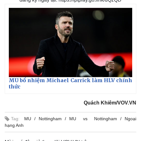
d
r
c
m
:
e
r
6
-
e
.
i
e
a
4
n
n
2
-
%
P
i
i
c
t
n
u
r
e
i
n
g
T
i
MU bổ nhiệm Michael Carrick làm HLV chính
thức
m
e
Quách Khiêm/VOV.VN
Tag:
MU
Nottingham
MU vs Nottingham
Ngoại
hạng Anh