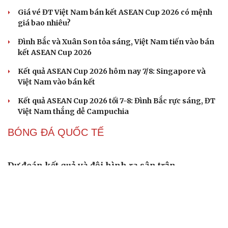
Lý Hoàng Nam, Trương Vinh Hiển tạo chung kết
trong mơ tại Ho Chi Minh City Open?
Nhập môn Pickleball: Hướng dẫn kỹ thuật Speed up
Backhand hai tay
Cách bắt đường Speed up khi bóng đi dọc dây trong
Pickleball
Hôm nay, khởi tranh giải pickleball danh giá tại Việt
Nam
Nhập môn Pickleball: Phân tích nguyên lý hình tam
giác khi Speed up
BÓNG ĐÁ VIỆT NAM