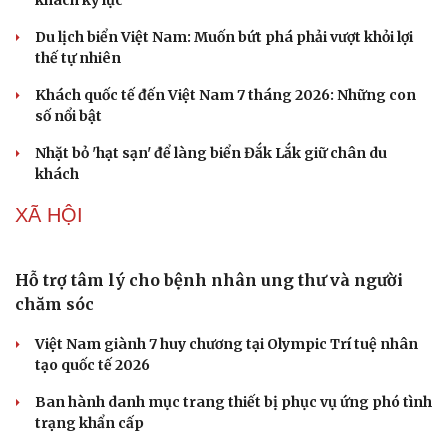
Điều gì khiến BLACKPINK trở thành biểu tượng của K-
pop sau 10 năm?
DU LỊCH
Hội chợ Du lịch quốc tế TP.HCM 2026 có quy mô
lớn nhất từ trước đến nay
Bảo tàng Tưởng niệm Hòa bình tại Nhật Bản đón lượng
khách kỷ lục