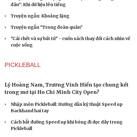
Cải chính
Dấu hiệu tiền mãn kinh sớm phụ nữ cần biết
Tôi bất lực khi vợ luôn mang chuyện ở rể ra làm "vũ khí"
sau mỗi lần cãi nhau
Hoa sữa
Khúc mùa thu
Tình dục tuổi 40+: Khác gì tuổi đôi mươi và cách duy trì