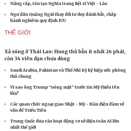
Du lịch biển Việt Nam: Muốn bứt phá phải vượt khỏi lợi
thế tự nhiên
Khách quốc tế đến Việt Nam 7 tháng 2026: Những con
số nổi bật
Nhặt bỏ 'hạt sạn' để làng biển Đắk Lắk giữ chân du
khách
XÃ HỘI