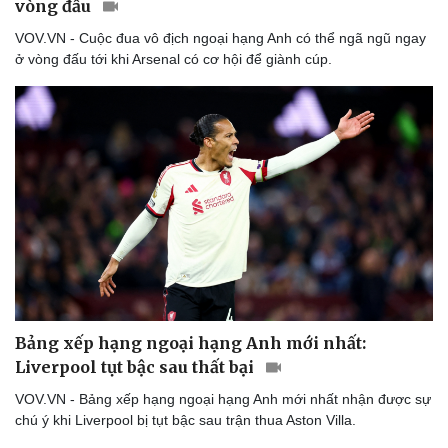
vòng đấu
Doanh nghiệp
Công nghệ
VOV.VN - Cuộc đua vô địch ngoại hạng Anh có thể ngã ngũ ngay
ở vòng đấu tới khi Arsenal có cơ hội để giành cúp.
Thông tin doanh nghiệp
Sành điệu
Doanh nghiệp 24h
Tin Công nghệ
Doanh nhân
Trải nghiệm
Vì cộng đồng
Chuyển đổi số
Bảng xếp hạng ngoại hạng Anh mới nhất:
Liverpool tụt bậc sau thất bại
VOV.VN - Bảng xếp hạng ngoại hạng Anh mới nhất nhận được sự
chú ý khi Liverpool bị tụt bậc sau trận thua Aston Villa.