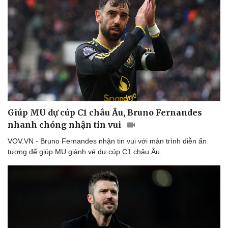
Thể thao
Ô tô - Xe máy
Bóng đá
Ô tô
Lịch thi đấu bóng đá
Xe máy
Thế giới thể thao
Tư vấn
Giúp MU dự cúp C1 châu Âu, Bruno Fernandes
eSports
nhanh chóng nhận tin vui
Hậu trường
VOV.VN - Bruno Fernandes nhận tin vui với màn trình diễn ấn
tượng để giúp MU giành vé dự cúp C1 châu Âu.