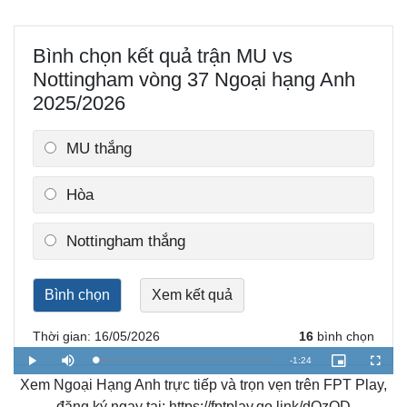
Bình chọn kết quả trận MU vs
Nottingham vòng 37 Ngoại hạng Anh
Thế giới
Multimedia
2025/2026
Quan sát
Video
Cuộc sống đó đây
Ảnh
MU thắng
Hồ sơ
E-Magazine
Infographic
Hòa
Nottingham thắng
Thời gian: 16/05/2026
16
bình chọn
R
-
1:24
L
P
M
P
F
o
l
u
i
u
a
Xem Ngoại Hạng Anh trực tiếp và trọn vẹn trên FPT Play,
a
t
c
l
e
d
y
e
t
l
e
u
s
đăng ký ngay tại: https://fptplay.go.link/dQzQD