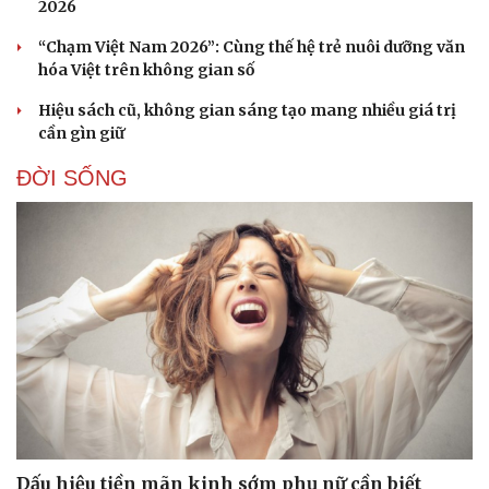
2026
“Chạm Việt Nam 2026”: Cùng thế hệ trẻ nuôi dưỡng văn
hóa Việt trên không gian số
Hiệu sách cũ, không gian sáng tạo mang nhiều giá trị
cần gìn giữ
ĐỜI SỐNG
Sức khỏe
Đời sống
Dinh dưỡng - món ngon
Nhà đẹp
Cây thuốc
Blog
Sản phụ khoa
Tình yêu - Gia đình
Nhi khoa
Dấu hiệu tiền mãn kinh sớm phụ nữ cần biết