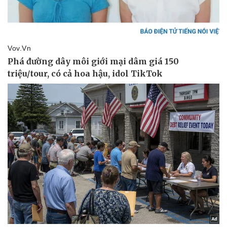
Pháp luật
Quân sự - Quốc phòng
Vụ án
Vũ khí
Tin nóng
Việt Nam
Tư vấn luật
Phân tích