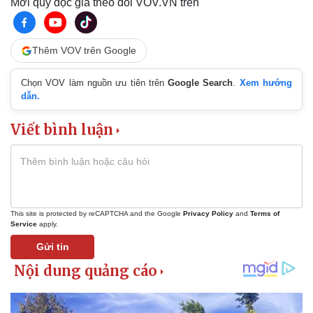
Mời quý độc giả theo dõi VOV.VN trên
Thêm VOV trên Google
Chọn VOV làm nguồn ưu tiên trên
Google Search
.
Xem hướng
dẫn.
Viết bình luận
This site is protected by reCAPTCHA and the Google
Privacy Policy
and
Terms of
Service
apply.
Gửi tin
Kinh tế
Thị trường
Bất động sản
Giá vàng