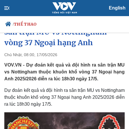
English
Dự đoán kết quả và đội hình ra
THỂ THAO
/
sân trận MU vs Nottingham
vòng 37 Ngoại hạng Anh
Chính trị
Xã hội
Chủ Nhật, 08:00, 17/05/2026
Đảng
Tin 24h
VOV.VN - Dự đoán kết quả và đội hình ra sân trận MU
Tổ chức nhân sự
Dự báo thời tiết
vs Nottingham thuộc khuôn khổ vòng 37 Ngoại hạng
Quốc hội
Giáo dục
Anh 2025/2026 diễn ra lúc 18h30 ngày 17/5.
Nhận diện sự thật
Dấu ấn VOV
Việc làm
Dự đoán kết quả và đội hình ra sân trận MU vs Nottingham
Biển đảo
thuộc khuôn khổ vòng 37 Ngoại hạng Anh 2025/2026 diễn
ra lúc 18h30 ngày 17/5.