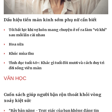
Tuyên án chung thân người mẹ sát hại con ruột để trục
lợi tiền bảo hiểm
KINH TẾ
Thuế TP.HCM đạt hơn 58% mục tiêu thu 1 triệu tỷ
đồng
Phấn đấu tăng trưởng trên 10%, giải ngân 100% vốn
đầu tư công trong năm 2026
Lên biên giới xem bí ngô khổng lồ ở Hoành Mô
Phê duyệt kế hoạch cơ cấu lại vốn nhà nước giai đoạn
2026-2030 trước 31/8/2026
Đề xuất giảm 30% thuế cho hộ kinh doanh có doanh thu
đến 10 tỷ đồng
PODCAST