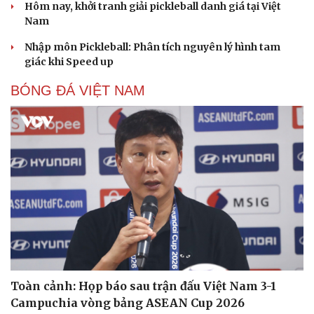
đời sống viên mãn
VĂN HỌC
Cuốn sách giúp người bận rộn thoát khỏi vòng
xoáy kiệt sức
"Bẫy bản năng - Trực giác của bạn không đáng tin
đâu": Khi dữ liệu lên tiếng
Truyện ngắn: Khoảng lặng
Truyện ngắn "Trong đoàn quân"
"Cái chết và sự bất tử" - cuốn sách thay đổi cách nhìn về
cuộc sống
PICKLEBALL