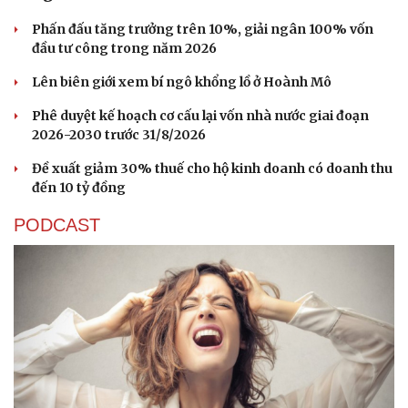
thủ chung
Vì sao ông Trump “nóng mặt” trước tin Mỹ thiếu tên
lửa?
Các quan chức ngoại giao Nhật - Mỹ - Hàn điện đàm về
vấn đề Triều Tiên
Trung Quốc đưa vào hoạt động cơ sở điện toán AI lớn
nhất thế giới
PHÁP LUẬT
Bổ sung thẩm quyền xử phạt vi phạm hành chính
với nhiều chức danh
Công an xử lý vụ bảo mẫu có hành vi bạo hành trẻ em tại
TP.HCM
Vua Quạt, Khánh Sky và Hồ Văn Khoa bị khởi tố
Án tử hình cho tội mua bán trái phép chất ma túy