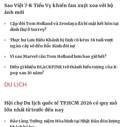
Sao Việt 7-8: Tiểu Vy khiến fan xuýt xoa với bộ
ảnh mới
Cặp đôi Tom Holland và Zendaya đã bí mật kết hôn tại
Văn hóa
Giải trí
dinh thự ở Surrey?
Sân khấu - Điện ảnh
Nghệ sĩ
Văn học
Thời trang
Thực hư Lưu Hiểu Khánh bị tình cũ kém 38 tuổi vượt
Âm nhạc
Sao Việt
ngàn cây số đến Bắc Kinh đòi nợ
Di sản
Vì sao Marvel cần Tom Holland hơn bao giờ hết?