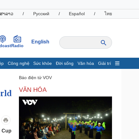
ສາລາວ
/
Русский
/
Español
/
ไทย
English
dcast
Radio
ệp
Công nghệ
Sức khỏe
Đời sống
Văn hóa
Giải trí
inh tế
Thị trường
Báo điện tử VOV
ất động sản
Giá vàng
VĂN HÓA
rld
hởi nghiệp
Tiêu dùng
Tỷ giá
Chứng khoán
Giá cà phê
oanh nghiệp
Công nghệ
d Cup
hông tin doanh nghiệp
Sành điệu