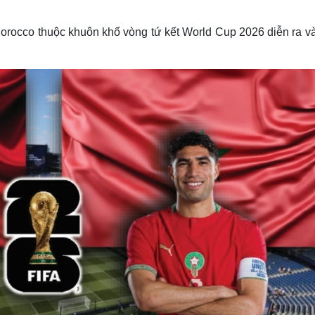
Lịch thi đấu bóng đá
Xe máy
Thế giới thể thao
Tư vấn
Morocco thuộc khuôn khổ vòng tứ kết World Cup 2026 diễn ra và
eSports
V
Hậu trường
Văn hóa
Giải trí
D
Sân khấu - Điện ảnh
Nghệ sĩ
Văn học
Thời trang
Âm nhạc
Sao Việt
c
Di sản