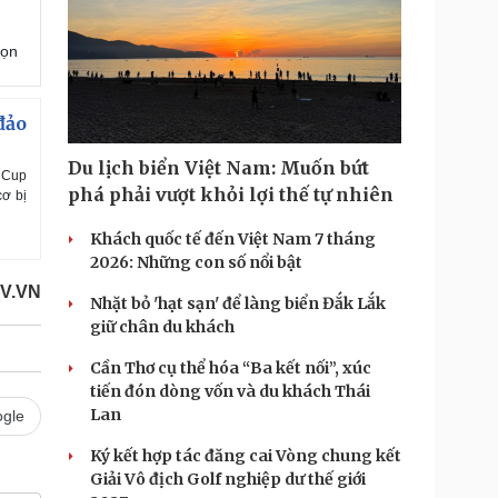
họn
đảo
Du lịch biển Việt Nam: Muốn bứt
d Cup
phá phải vượt khỏi lợi thế tự nhiên
cơ bị
Khách quốc tế đến Việt Nam 7 tháng
2026: Những con số nổi bật
V.VN
Nhặt bỏ 'hạt sạn' để làng biển Đắk Lắk
giữ chân du khách
Cần Thơ cụ thể hóa “Ba kết nối”, xúc
tiến đón dòng vốn và du khách Thái
Lan
gle
Ký kết hợp tác đăng cai Vòng chung kết
Giải Vô địch Golf nghiệp dư thế giới