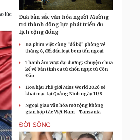
Doanh nghiệp 24h
Tin Công nghệ
Doanh nhân
Trải nghiệm
o lúc
Đưa bản sắc văn hóa người Mường
ì cộng đồng
Chuyển đổi số
trở thành động lực phát triển du
lịch cộng đồng
u lịch
Podcast
Tư vấn
Câu chuyện thời sự
Ba phim Việt cùng “đổ bộ” phòng vé
Săn Tour
Đọc truyện đêm khuya
tháng 8, đối đầu loạt bom tấn ngoại
heck-in
Cửa sổ tình yêu
Kể chuyện cho bé
Thanh âm vượt đại dương: Chuyện chưa
Hạt giống tâm hồn
kể về bản tình ca từ chốn ngục tù Côn
Đảo
Hoa hậu Thế giới Miss World 2026 sẽ
khai mạc tại Quảng Ninh ngày 11/8
Ngoại giao văn hóa mở rộng không
gian hợp tác Việt Nam - Tanzania
ĐỜI SỐNG