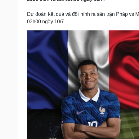
Tin nóng
Việt Nam
Tư vấn luật
Phân tích
Dự đoán kết quả và đội hình ra sân trận Pháp vs 
03h00 ngày 10/7.
Sức khỏe
Đời sống
Dinh dưỡng - món ngon
Nhà đẹp
Cây thuốc
Blog
Sản phụ khoa
Tình yêu - Gia đình
Nhi khoa
Nam khoa
Làm đẹp - giảm cân
Phòng mạch online
Ăn sạch sống khỏe
Cải chính