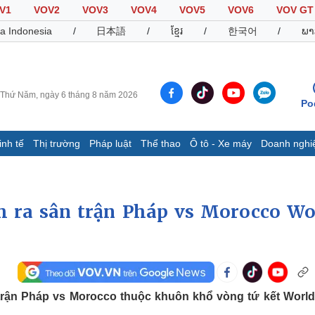
V1
VOV2
VOV3
VOV4
VOV5
VOV6
VOV GT
a Indonesia
/
日本語
/
ខ្មែរ
/
한국어
/
ພາ
Thứ Năm, ngày 6 tháng 8 năm 2026
Po
inh tế
Thị trường
Pháp luật
Thể thao
Ô tô - Xe máy
Doanh nghi
Thế giới
Multimedia
K
Quan sát
Video
B
h ra sân trận Pháp vs Morocco Wo
Cuộc sống đó đây
Ảnh
K
Hồ sơ
E-Magazine
Infographic
Thể thao
Ô tô - Xe máy
D
 trận Pháp vs Morocco thuộc khuôn khổ vòng tứ kết Worl
Bóng đá
Ô tô
T