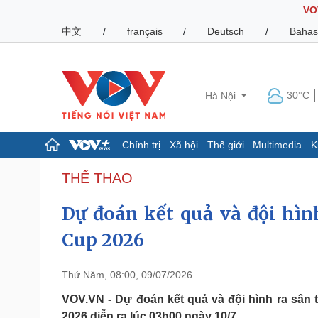
VO
中文
/
français
/
Deutsch
/
Bahas
30°C
Hà Nội
Chính trị
Xã hội
Thế giới
Multimedia
K
Chính trị
Xã hội
THỂ THAO
Đảng
Tin 24h
Dự đoán kết quả và đội hìn
Tổ chức nhân sự
Dự báo thời tiết
Quốc hội
Giáo dục
Cup 2026
Nhận diện sự thật
Dấu ấn VOV
Việc làm
Biển đảo
Thứ Năm, 08:00, 09/07/2026
Pháp luật
Quân sự - Quốc phòng
VOV.VN - Dự đoán kết quả và đội hình ra sân
Vụ án
Vũ khí
2026 diễn ra lúc 03h00 ngày 10/7.