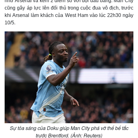
như Arsenal và kém 2 điểm so với đội đầu bảng. Man City
cũng gây áp lực lên đối thủ trong cuộc đua vô địch, trước
khi Arsenal làm khách của West Ham vào lúc 22h30 ngày
10/5.
Sự tỏa sáng của Doku giúp Man City phá vỡ thế bế tắc
trước Brentford. (Ảnh: Reuters)