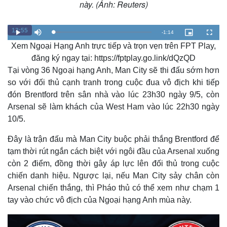
này. (Ảnh: Reuters)
Giá cà phê
12:55
R
-
1:14
L
P
M
P
F
o
l
u
i
u
a
Xem Ngoại Hạng Anh trực tiếp và trọn vẹn trên FPT Play,
a
t
c
l
e
d
y
e
t
l
e
u
s
đăng ký ngay tại: https://fptplay.go.link/dQzQD
d
r
c
m
:
e
r
Tại vòng 36 Ngoại hạng Anh, Man City sẽ thi đấu sớm hơn
7
-
e
.
i
e
a
2
n
n
so với đối thủ cạnh tranh trong cuộc đua vô địch khi tiếp
7
-
%
P
đón Brentford trên sân nhà vào lúc 23h30 ngày 9/5, còn
i
i
c
Arsenal sẽ làm khách của West Ham vào lúc 22h30 ngày
t
n
u
r
10/5.
e
i
Đây là trận đấu mà Man City buộc phải thắng Brentford để
n
tạm thời rút ngắn cách biệt với ngôi đầu của Arsenal xuống
g
còn 2 điểm, đồng thời gây áp lực lên đối thủ trong cuộc
T
chiến danh hiệu. Ngược lại, nếu Man City sảy chân còn
i
Arsenal chiến thắng, thì Pháo thủ có thể xem như chạm 1
tay vào chức vô địch của Ngoại hạng Anh mùa này.
m
e