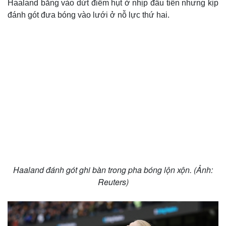
Haaland băng vào dứt điểm hụt ở nhịp đầu tiên nhưng kịp
đánh gót đưa bóng vào lưới ở nỗ lực thứ hai.
Haaland đánh gót ghi bàn trong pha bóng lộn xộn. (Ảnh:
Du lịch
Podcast
Reuters)
Tư vấn
Câu chuyện thời sự
Săn Tour
Đọc truyện đêm khuya
check-in
Cửa sổ tình yêu
Kể chuyện cho bé