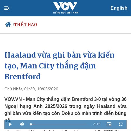
English
THỂ THAO
/
Haaland vừa ghi bàn vừa kiến
Chính trị
Xã hội
Đảng
Tin 24h
tạo, Man City thắng đậm
Tổ chức nhân sự
Dự báo thời tiết
Brentford
Quốc hội
Giáo dục
Nhận diện sự thật
Dấu ấn VOV
Việc làm
Chủ Nhật, 01:39, 10/05/2026
Biển đảo
VOV.VN - Man City thắng đậm Brentford 3-0 tại vòng 36
Ngoại hạng Anh 2025/2026 trong ngày Haaland vừa
ghi bàn vừa kiến tạo còn Doku có màn trình diễn bùng
nổ.
R
-
1:13
L
P
M
P
F
o
l
u
i
u