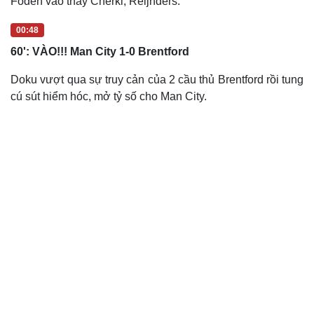
Foden vào thay Cherki, Reijnders.
00:48
60': VÀO!!! Man City 1-0 Brentford
Doku vượt qua sự truy cản của 2 cầu thủ Brentford rồi tung
cú sút hiểm hóc, mở tỷ số cho Man City.