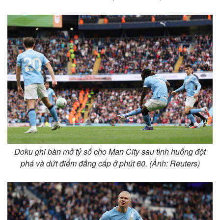
Thế giới
Multimedia
Doku ghi bàn mở tỷ số cho Man City sau tình huống đột
Quan sát
Video
phá và dứt điểm đẳng cấp ở phút 60. (Ảnh: Reuters)
Cuộc sống đó đây
Ảnh
Hồ sơ
E-Magazine
Infographic