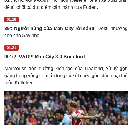
82': KHÔNG VÀO!!!
Thủ môn Kelleher phản xạ xuất thần
để từ chối cú dứt điểm cận thành của Foden.
01:18
89': Người hùng của Man City rời sân!!!
Doku nhường
chỗ cho Savinho.
01:21
90'+2: VÀO!!! Man City 3-0 Brentford
Marmoush đón đường kiến tạo của Haaland, xử lý gọn
gàng trong vòng cấm rồi tung cú sút chéo góc, đánh bại thủ
môn Kelleher.