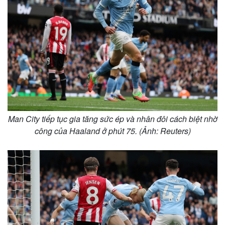
Man City tiếp tục gia tăng sức ép và nhân đôi cách biệt nhờ
công của Haaland ở phút 75. (Ảnh: Reuters)