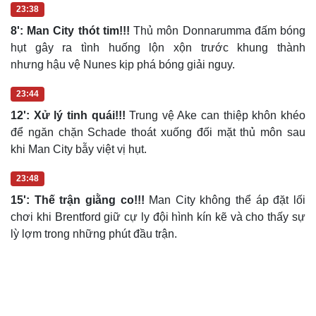
23:38
8': Man City thót tim!!!
Thủ môn Donnarumma đấm bóng
hụt gây ra tình huống lộn xộn trước khung thành
nhưng hậu vệ Nunes kịp phá bóng giải nguy.
Doanh nghiệp
Công nghệ
Thông tin doanh nghiệp
Sành điệu
23:44
Doanh nghiệp 24h
Tin Công nghệ
Doanh nhân
Trải nghiệm
12': Xử lý tinh quái!!!
Trung vệ Ake can thiệp khôn khéo
Vì cộng đồng
Chuyển đổi số
để ngăn chặn Schade thoát xuống đối mặt thủ môn sau
khi Man City bẫy việt vị hụt.
23:48
15': Thế trận giằng co!!!
Man City không thể áp đặt lối
chơi khi Brentford giữ cự ly đội hình kín kẽ và cho thấy sự
lỳ lợm trong những phút đầu trận.