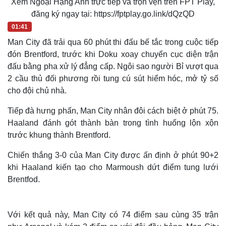
a
Xem Ngoại Hạng Anh trực tiếp và trọn vẹn trên FPT Play,
a
t
c
l
e
d
y
e
t
l
e
u
s
đăng ký ngay tại: https://fptplay.go.link/dQzQD
d
r
c
m
:
e
r
7
01:41
-
e
.
i
e
a
4
n
n
0
Man City đã trải qua 60 phút thi đấu bế tắc trong cuộc tiếp
-
%
P
i
i
đón Brentford, trước khi Doku xoay chuyển cục diện trận
c
t
n
đấu bằng pha xử lý đẳng cấp. Ngôi sao người Bỉ vượt qua
u
r
e
2 cầu thủ đối phương rồi tung cú sút hiểm hóc, mở tỷ số
i
cho đội chủ nhà.
n
Tiếp đà hưng phấn, Man City nhân đôi cách biệt ở phút 75.
g
Haaland đánh gót thành bàn trong tình huống lộn xộn
T
trước khung thành Brentford.
i
Chiến thắng 3-0 của Man City được ấn định ở phút 90+2
m
khi Haaland kiến tạo cho Marmoush dứt điểm tung lưới
e
Brentfod.
Với kết quả này, Man City có 74 điểm sau cùng 35 trận