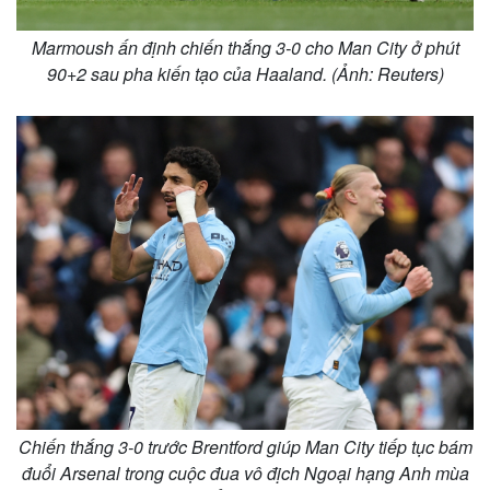
Marmoush ấn định chiến thắng 3-0 cho Man City ở phút
90+2 sau pha kiến tạo của Haaland. (Ảnh: Reuters)
Kinh tế
Thị trường
Bất động sản
Giá vàng
Khởi nghiệp
Tiêu dùng
Chiến thắng 3-0 trước Brentford giúp Man City tiếp tục bám
Tỷ giá
đuổi Arsenal trong cuộc đua vô địch Ngoại hạng Anh mùa
Chứng khoán