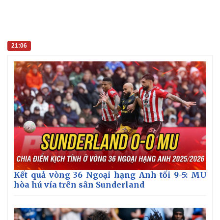
Vụ án
Vũ khí
Tin nóng
Việt Nam
Tư vấn luật
Phân tích
21:06
Kết quả vòng 36 Ngoại hạng Anh tối 9-5: MU
hòa hú vía trên sân Sunderland