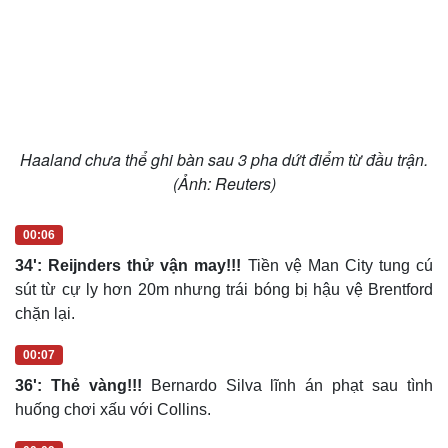
Sức khỏe
Đời sống
Haaland chưa thể ghi bàn sau 3 pha dứt điểm từ đầu trận.
Dinh dưỡng - món ngon
Nhà đẹp
(Ảnh: Reuters)
Cây thuốc
Blog
Sản phụ khoa
Tình yêu - Gia đình
00:06
Nhi khoa
Nam khoa
34': Reijnders thử vận may!!!
Tiền vệ Man City tung cú
Làm đẹp - giảm cân
sút từ cự ly hơn 20m nhưng trái bóng bị hậu vệ Brentford
Phòng mạch online
chặn lại.
Ăn sạch sống khỏe
00:07
36': Thẻ vàng!!!
Bernardo Silva lĩnh án phạt sau tình
huống chơi xấu với Collins.