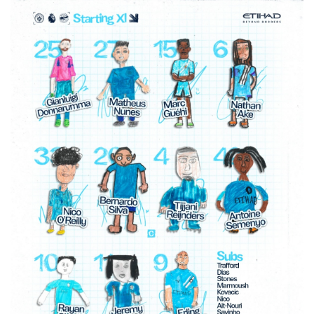
Thể thao
Ô tô - Xe máy
Bóng đá
Ô tô
Lịch thi đấu bóng đá
Xe máy
Thế giới thể thao
Tư vấn
eSports
Hậu trường