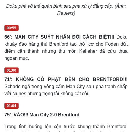
Doku phá vỡ thế quân bình sau pha xử lý đẳng cấp. (Ảnh:
Reuters)
00:55
66': MAN CITY SUÝT NHÂN ĐÔI CÁCH BIỆT!!!
Doku
khuấy đảo hàng thủ Brentford tạo thời cơ cho Foden dứt
điểm cận thành nhưng thủ môn Kelleher đã cứu thua
ngoạn mục.
01:00
71': KHÔNG CÓ PHẠT ĐỀN CHO BRENTFORD!!!
Schade ngã trong vòng cấm Man City sau pha tranh chấp
với Nunes nhưng trọng tài không cắt còi.
01:04
75': VÀO!!! Man City 2-0 Brentford
Trong tình huống lộn xộn trước khung thành Brentford,