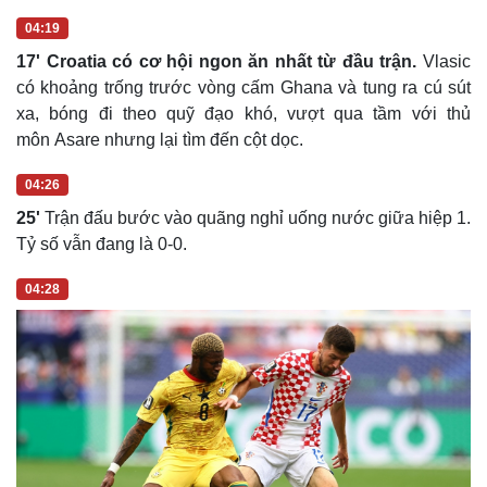
chưa tạo được nhiều đột biến.
04:19
17'
Croatia có cơ hội ngon ăn nhất từ đầu trận.
Vlasic
có khoảng trống trước vòng cấm Ghana và tung ra cú sút
xa, bóng đi theo quỹ đạo khó, vượt qua tầm với thủ
môn Asare nhưng lại tìm đến cột dọc.
04:26
25'
Trận đấu bước vào quãng nghỉ uống nước giữa hiệp 1.
Tỷ số vẫn đang là 0-0.
04:28