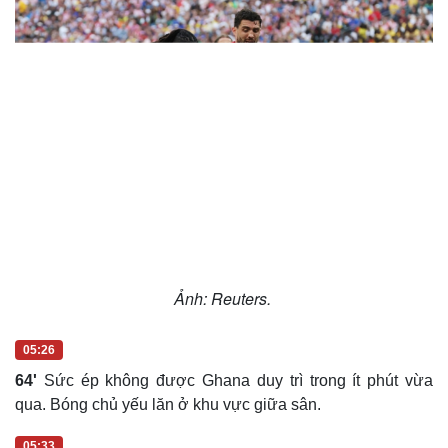
05:19
Ảnh: Reuters.
Du lịch
Podcast
Tư vấn
Câu chuyện thời sự
05:26
Săn Tour
Đọc truyện đêm khuya
64'
Sức ép không được Ghana duy trì trong ít phút vừa
check-in
Cửa sổ tình yêu
qua. Bóng chủ yếu lăn ở khu vực giữa sân.
Kể chuyện cho bé