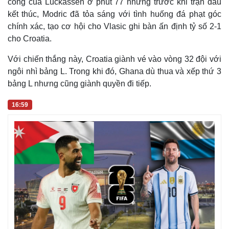
Sang hiệp 2, Ghana dâng cao đội hình và có bàn gỡ do
công của Luckassen ở phút 77 nhưng trước khi trận đấu
kết thúc, Modric đã tỏa sáng với tình huống đá phạt góc
chính xác, tạo cơ hội cho Vlasic ghi bàn ấn định tỷ số 2-1
cho Croatia.
Với chiến thắng này, Croatia giành vé vào vòng 32 đội với
ngôi nhì bảng L. Trong khi đó, Ghana dù thua và xếp thứ 3
bảng L nhưng cũng giành quyền đi tiếp.
16:59