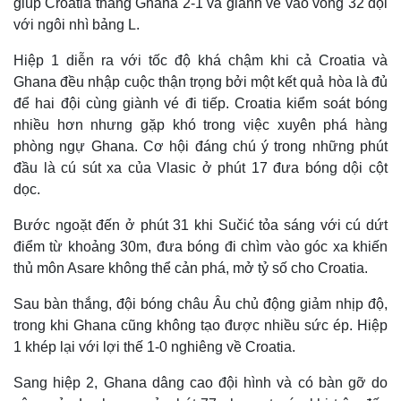
giúp Croatia thắng Ghana 2-1 và giành vé vào vòng 32 đội
với ngôi nhì bảng L.
Hiệp 1 diễn ra với tốc độ khá chậm khi cả Croatia và
Ghana đều nhập cuộc thận trọng bởi một kết quả hòa là đủ
để hai đội cùng giành vé đi tiếp. Croatia kiểm soát bóng
nhiều hơn nhưng gặp khó trong việc xuyên phá hàng
phòng ngự Ghana. Cơ hội đáng chú ý trong những phút
đầu là cú sút xa của Vlasic ở phút 17 đưa bóng dội cột
dọc.
Bước ngoặt đến ở phút 31 khi Sučić tỏa sáng với cú dứt
điểm từ khoảng 30m, đưa bóng đi chìm vào góc xa khiến
thủ môn Asare không thể cản phá, mở tỷ số cho Croatia.
Sau bàn thắng, đội bóng châu Âu chủ động giảm nhịp độ,
trong khi Ghana cũng không tạo được nhiều sức ép. Hiệp
1 khép lại với lợi thế 1-0 nghiêng về Croatia.