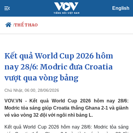
English
THỂ THAO
/
Kết quả World Cup 2026 hôm
Chính trị
Xã hội
Đảng
Tin 24h
nay 28/6: Modric đưa Croatia
Tổ chức nhân sự
Dự báo thời tiết
vượt qua vòng bảng
Quốc hội
Giáo dục
Nhận diện sự thật
Dấu ấn VOV
Việc làm
Chủ Nhật, 06:00, 28/06/2026
Biển đảo
VOV.VN - Kết quả World Cup 2026 hôm nay 28/6:
Modric tỏa sáng giúp Croatia thắng Ghana 2-1 và giành
vé vào vòng 32 đội với ngôi nhì bảng L.
Kết quả World Cup 2026 hôm nay 28/6: Modric tỏa sáng