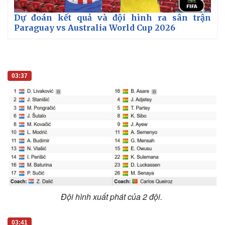
Thể thao
Ô tô - Xe máy
Bóng đá
Ô tô
Lịch thi đấu bóng đá
Xe máy
Dự đoán kết quả và đội hình ra sân trận
Paraguay vs Australia World Cup 2026
Thế giới thể thao
Tư vấn
eSports
Hậu trường
03:37
Đội hình xuất phát của 2 đội.