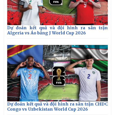
Vụ án
Vũ khí
Tin nóng
Việt Nam
Tư vấn luật
Phân tích
Dự đoán kết quả và đội hình ra sân trận
Algeria vs Áo bảng J World Cup 2026
Dự đoán kết quả và đội hình ra sân trận CHDC