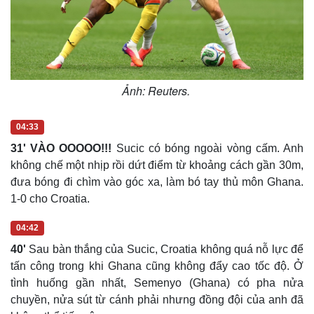
Ảnh: Reuters.
04:33
31' VÀO OOOOO!!!
Sucic có bóng ngoài vòng cấm. Anh
không chế một nhịp rồi dứt điểm từ khoảng cách gần 30m,
đưa bóng đi chìm vào góc xa, làm bó tay thủ môn Ghana.
Văn hóa
Giải trí
1-0 cho Croatia.
Sân khấu - Điện ảnh
Nghệ sĩ
Văn học
Thời trang
04:42
Âm nhạc
Sao Việt
Di sản
40'
Sau bàn thắng của Sucic, Croatia không quá nỗ lực để
tấn công trong khi Ghana cũng không đẩy cao tốc độ. Ở
tình huống gần nhất, Semenyo (Ghana) có pha nửa