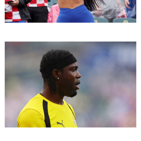
Doanh nghiệp
Công nghệ
Thông tin doanh nghiệp
Sành điệu
Doanh nghiệp 24h
Tin Công nghệ
Doanh nhân
Trải nghiệm
Vì cộng đồng
Chuyển đổi số