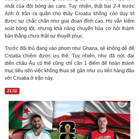
thiểu trước Panama. Kinh nghiệm, bản lĩnh và sự già rơ
của Luka Modric cùng các đồng đội vẫn là điểm tựa lớn
nhất của đội bóng áo caro. Tuy nhiên, thất bại 2-4 trước
Anh ở trận ra quân cho thấy Croatia không còn duy trì
được sự chắc chắn như giai đoạn đỉnh cao. Họ vẫn kiểm
soát bóng tốt, nhưng khả năng chuyển hóa cơ hội thành
bàn thắng chưa thật sự thuyết phục.
Trước đối thủ đang vào phom như Ghana, sẽ không dễ để
Croatia chiếm được ưu thế. Tuy nhiên, như đã nói, đại
diện châu Âu có thể cũng chỉ cần 1 điểm để hoàn thành
mục tiêu nên việc không thua sẽ gần như ưu tiên hàng đầu
với Croatia ở trận này.
21:32
Pháp luật
Quân sự - Quốc phòng