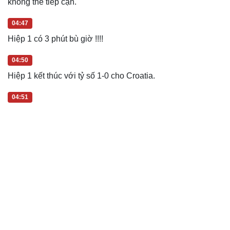
chuyền, nửa sút từ cánh phải nhưng đồng đội của anh đã
không thể tiếp cận.
04:47
Hiệp 1 có 3 phút bù giờ !!!!
04:50
Hiệp 1 kết thúc với tỷ số 1-0 cho Croatia.
04:51