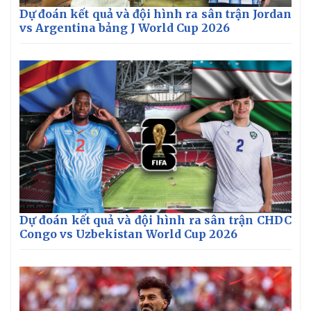
Dự đoán kết quả và đội hình ra sân trận Jordan
vs Argentina bảng J World Cup 2026
Thế giới
Multimedia
Quan sát
Video
Cuộc sống đó đây
Ảnh
Dự đoán kết quả và đội hình ra sân trận CHDC
Hồ sơ
E-Magazine
Congo vs Uzbekistan World Cup 2026
Infographic