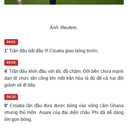
Ảnh: Reuters.
Sức khỏe
Đời sống
04:01
Dinh dưỡng - món ngon
Nhà đẹp
Cây thuốc
Blog
1'
Trận đấu bắt đầu !!! Croatia giao bóng trước.
Sản phụ khoa
Tình yêu - Gia đình
Nhi khoa
04:05
Nam khoa
4
' Trận đấu khởi đầu với tốc độ chậm. Đôi bên chưa mạnh
Làm đẹp - giảm cân
dạn tổ chức tấn công khi một trận hòa là đủ để cả hai đội
Phòng mạch online
Ăn sạch sống khỏe
giành vé đi tiếp.
04:10
9'
Croatia lần đầu đưa được bóng vào vòng cấm Ghana
nhưng thủ môn Asare của đại diện châu Phi đã dễ dàng
ôm gọn bóng.