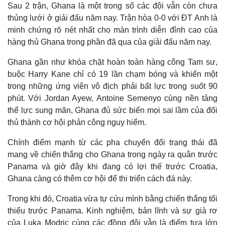
Phi lại có được sự lỳ lợm, kỷ luật ở hàng thủ.
Sau 2 trận, Ghana là một trong số các đội vẫn còn chưa
thủng lưới ở giải đấu năm nay. Trận hòa 0-0 với ĐT Anh là
minh chứng rõ nét nhất cho màn trình diễn đỉnh cao của
hàng thủ Ghana trong phần đã qua của giải đấu năm nay.
Ghana gần như khóa chặt hoàn toàn hàng công Tam sư,
buộc Harry Kane chỉ có 19 lần chạm bóng và khiến một
trong những ứng viên vô địch phải bất lực trong suốt 90
phút. Với Jordan Ayew, Antoine Semenyo cùng nền tảng
thể lực sung mãn, Ghana đủ sức biến mọi sai lầm của đối
thủ thành cơ hội phản công nguy hiểm.
Chính điểm mạnh từ các pha chuyển đổi trạng thái đã
mang về chiến thắng cho Ghana trong ngày ra quân trước
Panama và giờ đây khi đang có lợi thế trước Croatia,
Ghana càng có thêm cơ hội để thi triển cách đá này.
Trong khi đó, Croatia vừa tự cứu mình bằng chiến thắng tối