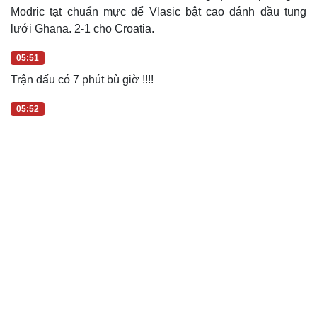
83' VÀO OOO!!!
Croatia được hưởng quả đá phạt góc.
Modric tạt chuẩn mực để Vlasic bật cao đánh đầu tung
lưới Ghana. 2-1 cho Croatia.
05:51
Trận đấu có 7 phút bù giờ !!!!
05:52
Cải chính