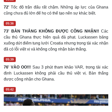
Hạt giống tâm hồn
05:33
72'
Tốc độ trận đấu rất chậm. Những áp lực của Ghana
cũng chưa đủ lớn để họ có thể tạo nên sự khác biệt.
05:36
73' BÀN THẮNG KHÔNG ĐƯỢC CÔNG NHẬN!!
Các
cầu thủ Ghana thực hiện quả đá phạt. Luckassen băng
xuống dứt điểm tung lưới Croatia nhưng trọng tài xác nhận
đã có lỗi việt vị và không công nhận bàn thắng.
05:39
76' VÀO OO!!!
Sau 3 phút tham khảo VAR, trọng tài xác
định Luckassen không phải cầu thủ việt vị. Bàn thắng
được công nhận cho Ghana.
05:42