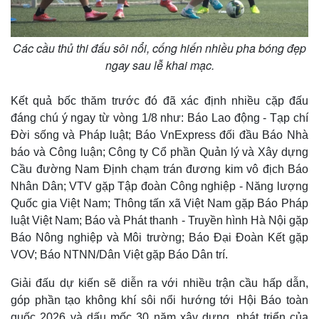
Các cầu thủ thi đấu sôi nổi, cống hiến nhiều pha bóng đẹp
ngay sau lễ khai mạc.
Kết quả bốc thăm trước đó đã xác định nhiều cặp đấu
đáng chú ý ngay từ vòng 1/8 như: Báo Lao động - Tạp chí
Đời sống và Pháp luật; Báo VnExpress đối đầu Báo Nhà
báo và Công luận; Công ty Cổ phần Quản lý và Xây dựng
Cầu đường Nam Định chạm trán đương kim vô địch Báo
Nhân Dân; VTV gặp Tập đoàn Công nghiệp - Năng lượng
Quốc gia Việt Nam; Thông tấn xã Việt Nam gặp Báo Pháp
luật Việt Nam; Báo và Phát thanh - Truyền hình Hà Nội gặp
Báo Nông nghiệp và Môi trường; Báo Đại Đoàn Kết gặp
VOV; Báo NTNN/Dân Việt gặp Báo Dân trí.
Giải đấu dự kiến sẽ diễn ra với nhiều trận cầu hấp dẫn,
góp phần tạo không khí sôi nổi hướng tới Hội Báo toàn
quốc 2026 và dấu mốc 30 năm xây dựng, phát triển của