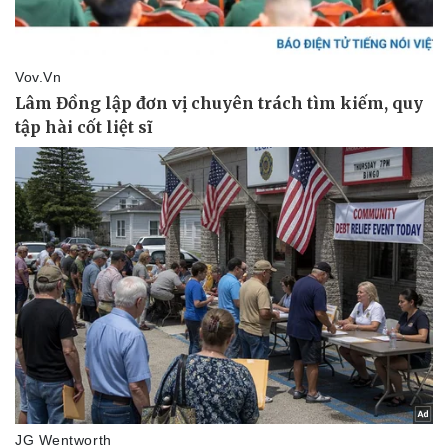
Thể thao
Ô tô - Xe máy
Bóng đá
Ô tô
Lịch thi đấu bóng đá
Xe máy
Thế giới thể thao
Tư vấn
eSports
Hậu trường