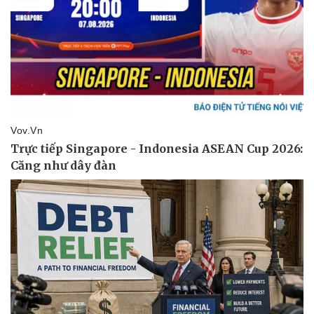
Doanh nghiệp
Công nghệ
Thông tin doanh nghiệp
Sành điệu
Doanh nghiệp 24h
Tin Công nghệ
Doanh nhân
Trải nghiệm
Vì cộng đồng
Chuyển đổi số