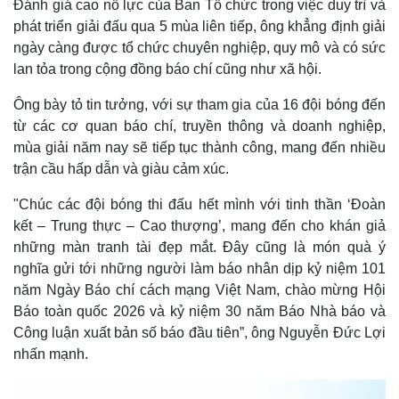
Đánh giá cao nỗ lực của Ban Tổ chức trong việc duy trì và
phát triển giải đấu qua 5 mùa liên tiếp, ông khẳng định giải
ngày càng được tổ chức chuyên nghiệp, quy mô và có sức
lan tỏa trong cộng đồng báo chí cũng như xã hội.
Ông bày tỏ tin tưởng, với sự tham gia của 16 đội bóng đến
từ các cơ quan báo chí, truyền thông và doanh nghiệp,
mùa giải năm nay sẽ tiếp tục thành công, mang đến nhiều
trận cầu hấp dẫn và giàu cảm xúc.
"Chúc các đội bóng thi đấu hết mình với tinh thần ‘Đoàn
kết – Trung thực – Cao thượng’, mang đến cho khán giả
những màn tranh tài đẹp mắt. Đây cũng là món quà ý
nghĩa gửi tới những người làm báo nhân dịp kỷ niệm 101
năm Ngày Báo chí cách mạng Việt Nam, chào mừng Hội
Báo toàn quốc 2026 và kỷ niệm 30 năm Báo Nhà báo và
Công luận xuất bản số báo đầu tiên”, ông Nguyễn Đức Lợi
nhấn mạnh.