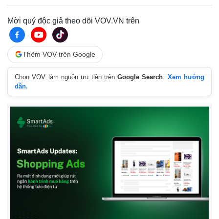
Vụ án
Vũ khí
Tin nóng
Việt Nam
Mời quý độc giả theo dõi VOV.VN trên
Tư vấn luật
Phân tích
Thêm VOV trên Google
Chọn VOV làm nguồn ưu tiên trên
Google Search
.
Xem hướng
dẫn.