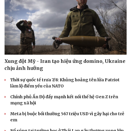
Xung đột Mỹ - Iran tạo hiệu ứng domino, Ukraine
chịu ảnh hưởng
Thời sự quốc tế trưa 7/8: Khủng hoảng tên lửa Patriot
làm lộ điểm yếu của NATO
Chính phủ Ấn Độ đẩy mạnh kết nối thế hệ Gen Z trên
mạng xã hội
Meta bị buộc bồi thường 567 triệu USD vì gây hại cho trẻ
em
Nổ súng tại trường học ở Thái Lan gây thương vong lớn