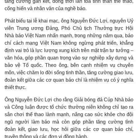
tăng cường gắn kết, đồng thời lan tỏa tinh thần thể thao,
cống hiến và nhân văn của nghề báo.
Phát biểu tại lễ khai mạc, ông Nguyễn Đức Lợi, nguyên Uỷ
viên Trung ương Đảng, Phó Chủ tịch Thường trực Hội
Nhà báo Việt Nam nhấn mạnh, trong những năm qua, báo
chí cách mạng Việt Nam không ngừng phát triển, khẳng
định vai trò là lực lượng xung kích trên mặt trận tư tưởng –
văn hóa, góp phần quan trọng vào sự nghiệp xây dựng và
bảo vệ Tổ quốc. Theo ông, bên cạnh nhiệm vụ chuyên
môn, việc chăm lo đời sống tinh thần, tăng cường giao lưu,
đoàn kết giữa các cơ quan báo chí là nhiệm vụ có ý nghĩa
thiết thực.
Ông Nguyễn Đức Lợi cho rằng Giải bóng đá Cúp Nhà báo
và Công luận được tổ chức thường niên không chỉ tạo ra
sân chơi thể thao lành mạnh, nâng cao sức khỏe cho đội
ngũ người làm báo mà còn góp phần tăng cường tình
đoàn kết, giao lưu, học hỏi giữa các cơ quan báo chí,
truyền thông và các đơn vị đồng hành.