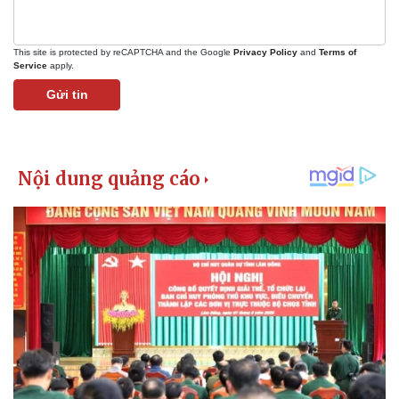
This site is protected by reCAPTCHA and the Google
Privacy Policy
and
Terms of
Service
apply.
Gửi tin