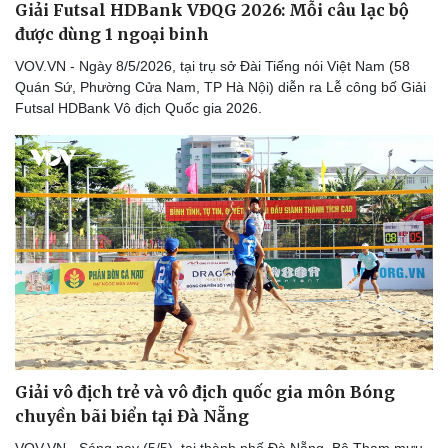
Giải Futsal HDBank VĐQG 2026: Mỗi câu lạc bộ
được dùng 1 ngoại binh
VOV.VN - Ngày 8/5/2026, tại trụ sở Đài Tiếng nói Việt Nam (58
Quán Sứ, Phường Cửa Nam, TP Hà Nội) diễn ra Lễ công bố Giải
Futsal HDBank Vô địch Quốc gia 2026.
Sức khỏe
Đời sống
Dinh dưỡng - món ngon
Nhà đẹp
Cây thuốc
Blog
Sản phụ khoa
Tình yêu - Gia đình
Nhi khoa
Nam khoa
Làm đẹp - giảm cân
Phòng mạch online
Ăn sạch sống khỏe
Giải vô địch trẻ và vô địch quốc gia môn Bóng
chuyền bãi biển tại Đà Nẵng
VOV.VN - Sáng nay (5/5), tại thành phố Đà Nẵng, Bộ Tham mưu