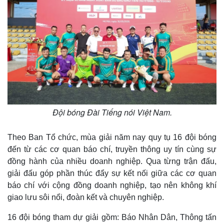
Đội bóng Đài Tiếng nói Việt Nam.
Theo Ban Tổ chức, mùa giải năm nay quy tụ 16 đội bóng
đến từ các cơ quan báo chí, truyền thông uy tín cùng sự
đồng hành của nhiều doanh nghiệp. Qua từng trận đấu,
giải đấu góp phần thúc đẩy sự kết nối giữa các cơ quan
Kinh tế
Thị trường
báo chí với cộng đồng doanh nghiệp, tạo nên không khí
Bất động sản
Giá vàng
giao lưu sôi nổi, đoàn kết và chuyên nghiệp.
Khởi nghiệp
Tiêu dùng
Tỷ giá
16 đội bóng tham dự giải gồm: Báo Nhân Dân, Thông tấn
Chứng khoán