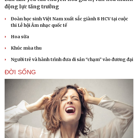
động lực tăng trưởng
Đoàn học sinh Việt Nam xuất sắc giành 8 HCV tại cuộc
thi Lễ hội Âm nhạc quốc tế
Hoa sữa
Khúc mùa thu
Người trẻ và hành trình đưa di sản “chạm” vào đương đại
ĐỜI SỐNG
Văn hóa
Giải trí
Sân khấu - Điện ảnh
Nghệ sĩ
Văn học
Thời trang
Âm nhạc
Sao Việt
Di sản