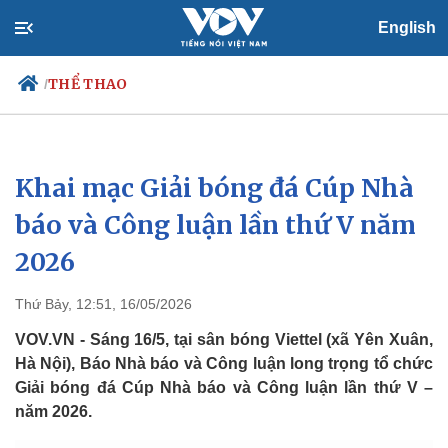
English
THỂ THAO
/
Khai mạc Giải bóng đá Cúp Nhà
Chính trị
Xã hội
Đảng
Tin 24h
báo và Công luận lần thứ V năm
Tổ chức nhân sự
Dự báo thời tiết
2026
Quốc hội
Giáo dục
Nhận diện sự thật
Dấu ấn VOV
Việc làm
Thứ Bảy, 12:51, 16/05/2026
Biển đảo
VOV.VN - Sáng 16/5, tại sân bóng Viettel (xã Yên Xuân,
Hà Nội), Báo Nhà báo và Công luận long trọng tổ chức
Giải bóng đá Cúp Nhà báo và Công luận lần thứ V –
năm 2026.