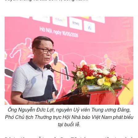
Thế giới
Multimedia
Quan sát
Video
Cuộc sống đó đây
Ảnh
Ông Nguyễn Đức Lợi, nguyên Uỷ viên Trung ương Đảng,
Hồ sơ
E-Magazine
Phó Chủ tịch Thường trực Hội Nhà báo Việt Nam phát biểu
Infographic
tại buổi lễ.