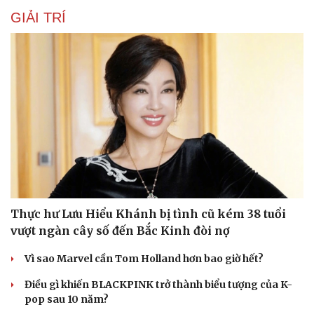
GIẢI TRÍ
Thực hư Lưu Hiểu Khánh bị tình cũ kém 38 tuổi
vượt ngàn cây số đến Bắc Kinh đòi nợ
Du lịch
Podcast
Vì sao Marvel cần Tom Holland hơn bao giờ hết?
Tư vấn
Câu chuyện thời sự
Săn Tour
Đọc truyện đêm khuya
Điều gì khiến BLACKPINK trở thành biểu tượng của K-
check-in
Cửa sổ tình yêu
pop sau 10 năm?
Kể chuyện cho bé